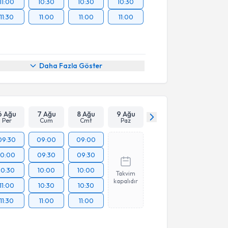
11:00
10:30
10:30
10:30
11:30
11:00
11:00
11:00
Daha Fazla Göster
6 Ağu
7 Ağu
8 Ağu
9 Ağu
Per
Cum
Cmt
Paz
09:30
09:00
09:00
10:00
09:30
09:30
10:30
10:00
10:00
Takvim
kapalıdır
11:00
10:30
10:30
11:30
11:00
11:00