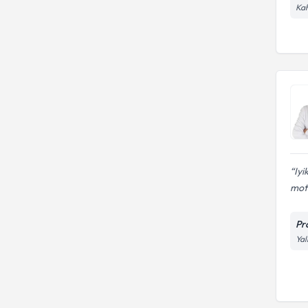
Kah
Iyi
mot
Pr
Yal