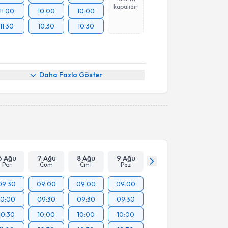
kapalıdır
11:00
10:00
10:00
11:30
10:30
10:30
Daha Fazla Göster
6 Ağu
7 Ağu
8 Ağu
9 Ağu
Per
Cum
Cmt
Paz
09:30
09:00
09:00
09:00
10:00
09:30
09:30
09:30
10:30
10:00
10:00
10:00