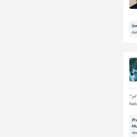
İz
Kah
yıl
heki
Pr
Mu
Ata