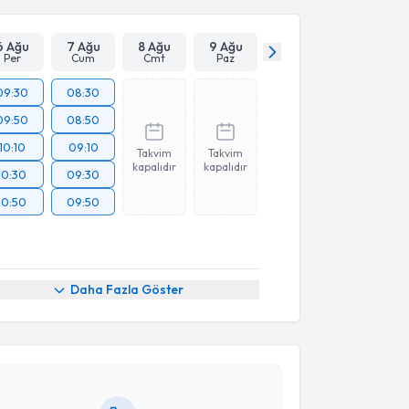
6 Ağu
7 Ağu
8 Ağu
9 Ağu
Per
Cum
Cmt
Paz
09:30
08:30
09:50
08:50
10:10
09:10
Takvim
Takvim
kapalıdır
kapalıdır
10:30
09:30
10:50
09:50
akvimi Talebi
Daha Fazla Göster
ustafa Özcan
için randevu takvimi talebi oluşturun.
andan randevu almanız için bir takvim
ında e-posta ile bilgilendireceğiz.
resiniz