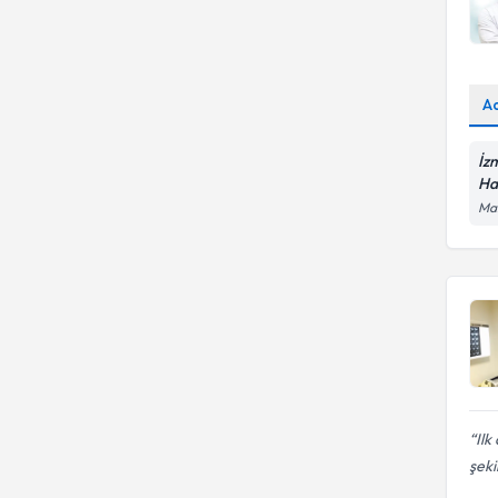
A
İz
Ha
Man
Ilk
şeki