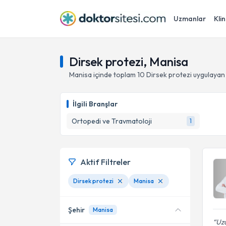
Uzmanlar
Klin
Dirsek protezi, Manisa
Manisa
içinde toplam
10
Dirsek protezi
uygulayan
İlgili Branşlar
Ortopedi ve Travmatoloji
1
Aktif Filtreler
Dirsek protezi
Manisa
Şehir
Manisa
Uzu