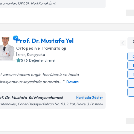
ramanlar, 1397. Sk. No:1 Konak İzmir
Prof. Dr. Mustafa Yel
Ortopedi ve Travmatoloji
İzmir
, Karşıyaka
5
(
6
Değerlendirme)
ki varsınız hocam engin tecrübeniz ve hasta
ivasyonunuz sayesinde annemin...
Devamı
of. Dr. Mustafa Yel Muayenehanesi
Haritada Göster
ı Mahallesi, Caher Dudayev Bulvarı No: 93, 2. Kat, Daire: 3, Bostanlı