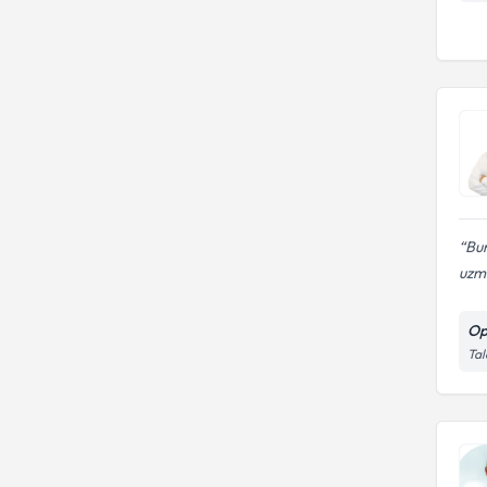
Bur
uzma
Op
Tal