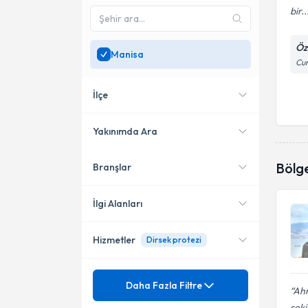
bir..
Öz
Manisa
Cum
İlçe
Yakınımda Ara
Bölg
Branşlar
Konumuma yakın uzmanları
Salihli
göster
İlgi Alanları
Hizmetler
Dirsek protezi
Ortopedi ve Travmatoloji
Mezuniyet
Ayak Bileği Kireçlenme
Daha Fazla Filtre
Ahm
Tedavisi
şeki