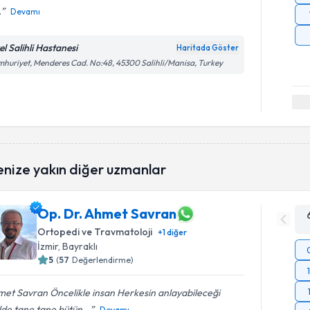
.
Devamı
el Salihli Hastanesi
Haritada Göster
huriyet, Menderes Cad. No:48, 45300 Salihli/Manisa, Turkey
enize yakın diğer uzmanlar
Op. Dr. Ahmet Savran
Ortopedi ve Travmatoloji
+
1
diğer
İzmir
, Bayraklı
5
(
57
Değerlendirme)
et Savran Öncelikle insan Herkesin anlayabileceği
lde tane tane bütün...
Devamı