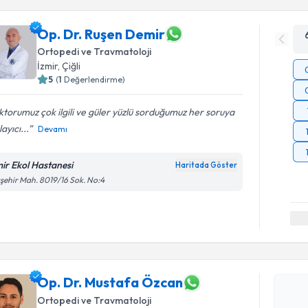
Op. Dr. Ruşen Demir
Ortopedi ve Travmatoloji
İzmir
, Çiğli
5
(
1
Değerlendirme)
torumuz çok ilgili ve güler yüzlü sorduğumuz her soruya
layıcı...
Devamı
mir Ekol Hastanesi
Haritada Göster
şehir Mah. 8019/16 Sok. No:4
Randevu T
Op. Dr. M
Size bu uzm
hazırlandığ
Op. Dr. Mustafa Özcan
Ortopedi ve Travmatoloji
E-posta Ad