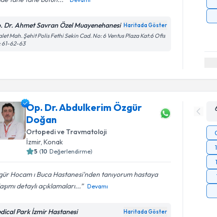
. Dr. Ahmet Savran Özel Muayenehanesi
Haritada Göster
let Mah. Şehit Polis Fethi Sekin Cad. No: 6 Ventus Plaza Kat:6 Ofis
 61-62-63
Op. Dr. Abdulkerim Özgür
Doğan
Ortopedi ve Travmatoloji
İzmir
, Konak
5
(
10
Değerlendirme)
gür Hocam ı Buca Hastanesi'nden tanıyorum hastaya
aşımı detaylı açıklamaları...
Devamı
dical Park İzmir Hastanesi
Haritada Göster