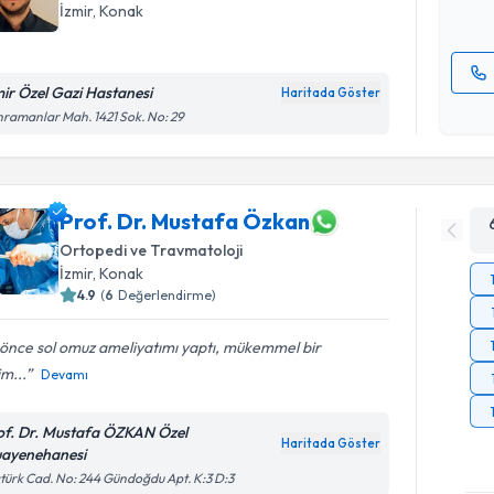
İzmir
, Konak
mir Özel Gazi Hastanesi
Haritada Göster
Kişisel
ramanlar Mah. 1421 Sok. No: 29
okudum
işlenm
Prof. Dr. Mustafa Özkan
Ortopedi ve Travmatoloji
İzmir
, Konak
4.9
(
6
Değerlendirme)
 önce sol omuz ameliyatımı yaptı, mükemmel bir
m...
Devamı
of. Dr. Mustafa ÖZKAN Özel
Haritada Göster
ayenehanesi
türk Cad. No: 244 Gündoğdu Apt. K:3 D:3