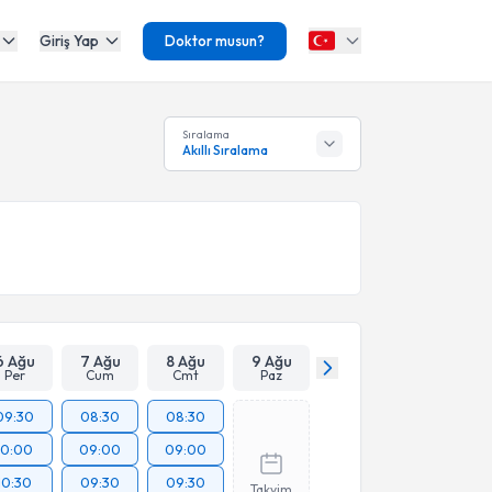
Giriş Yap
Doktor musun?
Sıralama
Akıllı Sıralama
6 Ağu
7 Ağu
8 Ağu
9 Ağu
Per
Cum
Cmt
Paz
09:30
08:30
08:30
10:00
09:00
09:00
10:30
09:30
09:30
Takvim