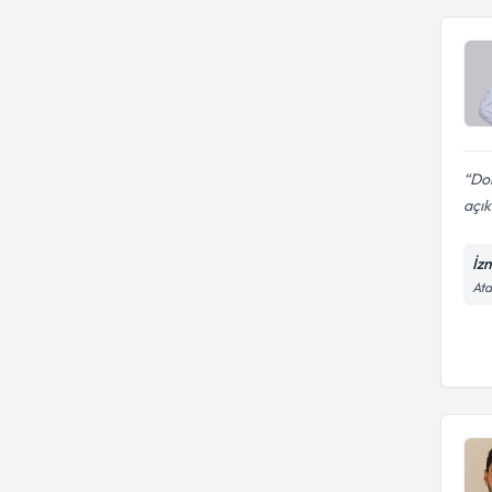
Dok
açık
İz
Ata