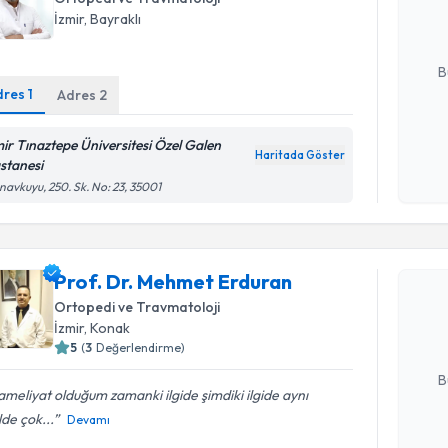
posta ile bi
İzmir
, Bayraklı
E-posta Ad
B
dres
1
Adres
2
Kişisel
mir Tınaztepe Üniversitesi Özel Galen
Haritada Göster
okudum
stanesi
işlenm
avkuyu, 250. Sk. No: 23, 35001
Randevu T
Prof. Dr.
Prof. Dr. Mehmet Erduran
oluşturun. 
Ortopedi ve Travmatoloji
hazırlandığ
İzmir
, Konak
5
(
3
Değerlendirme)
E-posta Ad
B
 ameliyat olduğum zamanki ilgide şimdiki ilgide aynı
lde çok...
Devamı