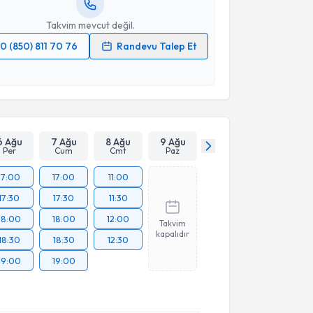
Takvim mevcut değil.
0 (850) 811 70 76
Randevu Talep Et
 verilerimin işlenmesine ilişkin
Aydınlatma Metni
'ni
 ve kişisel verilerimin belirtilen kapsamda
esini kabul ediyorum.
Takvim Talebini Gönder
6 Ağu
7 Ağu
8 Ağu
9 Ağu
Per
Cum
Cmt
Paz
17:00
17:00
11:00
17:30
17:30
11:30
18:00
18:00
12:00
Takvim
kapalıdır
18:30
18:30
12:30
19:00
19:00