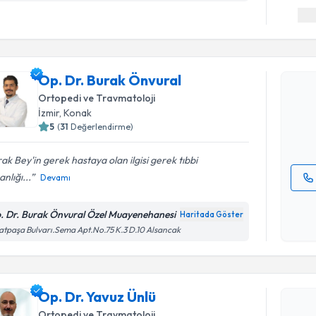
Randevu T
Op. Dr. B
Op. Dr. Burak Önvural
Size bu uzm
Ortopedi ve Travmatoloji
hazırlandığ
İzmir
, Konak
5
(
31
Değerlendirme)
E-posta Ad
ak Bey'in gerek hastaya olan ilgisi gerek tıbbi
nlığı...
Devamı
Kişisel
okudum
. Dr. Burak Önvural Özel Muayenehanesi
Haritada Göster
işlenm
atpaşa Bulvarı.Sema Apt.No.75 K.3 D.10 Alsancak
Randevu T
Op. Dr. Ya
Op. Dr. Yavuz Ünlü
bu uzmandan
Ortopedi ve Travmatoloji