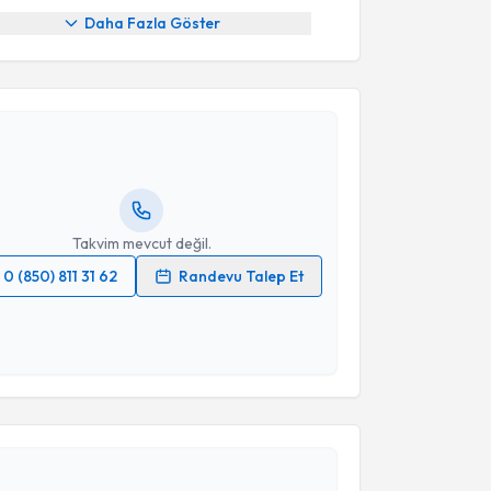
Daha Fazla Göster
akvimi Talebi
urak Önvural
için randevu takvimi talebi oluşturun.
andan randevu almanız için bir takvim
ında e-posta ile bilgilendireceğiz.
resiniz
Takvim mevcut değil.
0 (850) 811 31 62
Randevu Talep Et
 verilerimin işlenmesine ilişkin
Aydınlatma Metni
'ni
 ve kişisel verilerimin belirtilen kapsamda
esini kabul ediyorum.
akvimi Talebi
Takvim Talebini Gönder
vuz Ünlü
için randevu takvimi talebi oluşturun. Size
 randevu almanız için bir takvim hazırlandığında e-