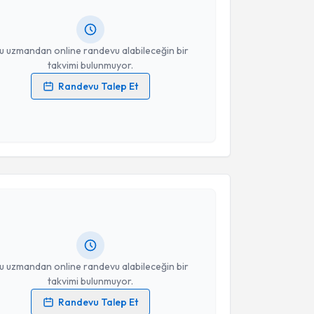
lgilendireceğiz.
resiniz
u uzmandan online randevu alabileceğin bir
takvimi bulunmuyor.
Randevu Talep Et
 verilerimin işlenmesine ilişkin
Aydınlatma Metni
'ni
 ve kişisel verilerimin belirtilen kapsamda
esini kabul ediyorum.
akvimi Talebi
Takvim Talebini Gönder
 Mehmet Erduran
için randevu takvimi talebi
Size bu uzmandan randevu almanız için bir takvim
ında e-posta ile bilgilendireceğiz.
resiniz
u uzmandan online randevu alabileceğin bir
takvimi bulunmuyor.
Randevu Talep Et