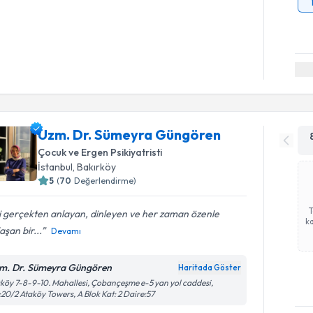
Uzm. Dr. Sümeyra Güngören
Çocuk ve Ergen Psikiyatristi
İstanbul
, Bakırköy
5
(
70
Değerlendirme)
i gerçekten anlayan, dinleyen ve her zaman özenle
ka
aşan bir...
Devamı
m. Dr. Sümeyra Güngören
Haritada Göster
köy 7-8-9-10. Mahallesi, Çobançeşme e-5 yan yol caddesi,
20/2 Ataköy Towers, A Blok Kat: 2 Daire:57