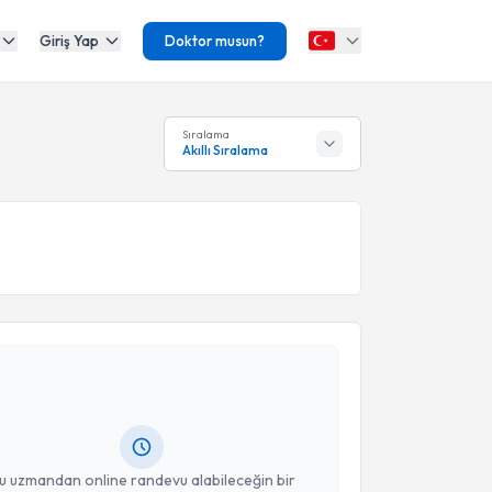
Giriş Yap
Doktor musun?
Sıralama
Akıllı Sıralama
akvimi Talebi
işim Uzmanı Pınar Üstyol Güneş
için randevu
ebi oluşturun. Size bu uzmandan randevu almanız için
hazırlandığında e-posta ile bilgilendireceğiz.
resiniz
u uzmandan online randevu alabileceğin bir