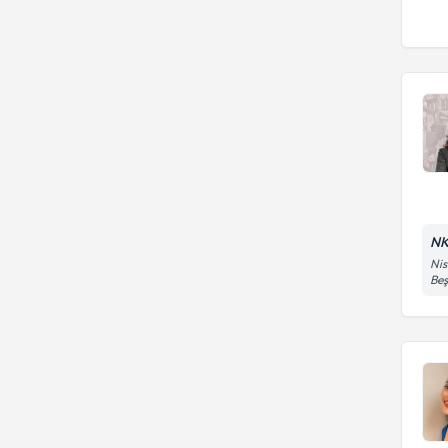
NK
Nis
Beş