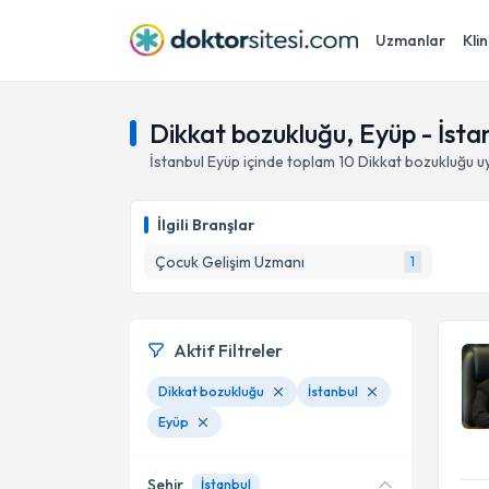
Uzmanlar
Klin
Dikkat bozukluğu, Eyüp - İsta
İstanbul
Eyüp
içinde toplam
10
Dikkat bozukluğu
uy
İlgili Branşlar
Çocuk Gelişim Uzmanı
1
Aktif Filtreler
Dikkat bozukluğu
İstanbul
Eyüp
Şehir
İstanbul