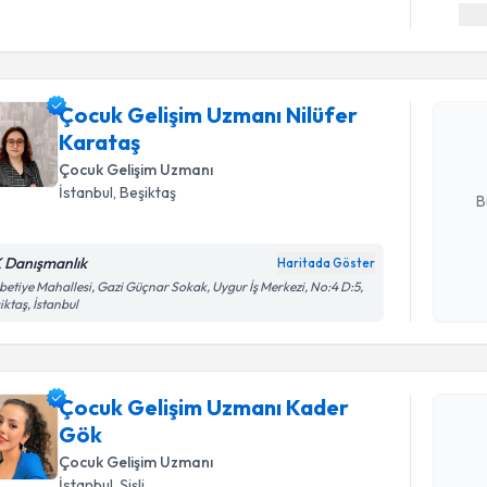
Randevu T
Çocuk Gel
talebi oluş
Çocuk Gelişim Uzmanı Nilüfer
takvim hazı
Karataş
Çocuk Gelişim Uzmanı
E-posta Ad
İstanbul
, Beşiktaş
B
 Danışmanlık
Haritada Göster
Kişisel
betiye Mahallesi, Gazi Güçnar Sokak, Uygur İş Merkezi, No:4 D:5,
okudum
iktaş, İstanbul
işlenm
Randevu T
Çocuk Gelişim Uzmanı Kader
Çocuk Gel
Gök
oluşturun. 
hazırlandığ
Çocuk Gelişim Uzmanı
İstanbul
, Şişli