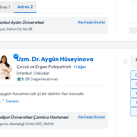
Adres
2
dres
1
tanbul Aydın Üniversitesi
Haritada Göster
yol, İnönü Cd. No:38
Uzm. Dr. Aygün Hüseyinova
Çocuk ve Ergen Psikiyatristi
+
1
diğer
İstanbul
, Üsküdar
5
(
13
Değerlendirme)
aygün hocamız cok iyi bir doktor her konuda
..
Devamı
dipol Üniversitesi Çamlıca Hastanesi
Haritada Göster
gurlu, Alemdağ Cd No:100, 34696