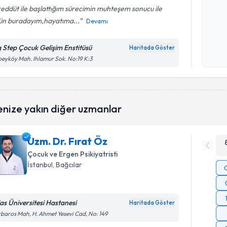
eddüt ile başlattığım sürecimin muhteşem sonucu ile
ün buradayım,hayatıma...
Devamı
Kişisel
okudum
g Step Çocuk Gelişim Enstitüsü
Haritada Göster
işlenm
beyköy Mah. Ihlamur Sok. No:19 K:3
enize yakın diğer uzmanlar
Uzm. Dr. Fırat Öz
Çocuk ve Ergen Psikiyatristi
İstanbul
, Bağcılar
las Üniversitesi Hastanesi
Haritada Göster
baros Mah, H. Ahmet Yesevi Cad, No: 149