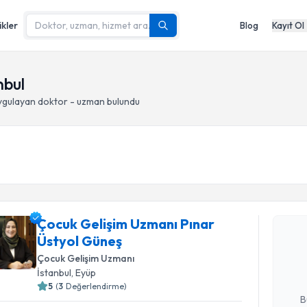
ikler
Blog
Kayıt Ol
nbul
gulayan doktor - uzman bulundu
Randevu T
Çocuk Gelişim Uzmanı Pınar
Çocuk Gel
Üstyol Güneş
takvimi tal
bir takvim 
Çocuk Gelişim Uzmanı
İstanbul
, Eyüp
E-posta Ad
5
(
3
Değerlendirme)
B