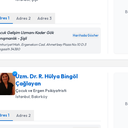
E-posta Ad
B
dres
1
Adres
2
Adres
3
Kişisel
cuk Gelişim Uzmanı Kader Gök
Haritada Göster
okudum
ışmanlık - Şişli
işlenm
huriyet Mah. Ergenekon Cad. Ahmet bey Plaza No:10 D:3
ngaaltı 34380
Randevu T
Uzm. Dr. R
Uzm. Dr. R. Hülya Bingöl
oluşturun. 
Çağlayan
hazırlandığ
Çocuk ve Ergen Psikiyatristi
E-posta Ad
İstanbul
, Bakırköy
B
dres
1
Adres
2
Kişisel