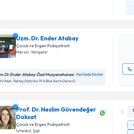
Randevu T
Uzm. Dr. 
Size bu uzm
Uzm. Dr. Ender Atabay
hazırlandığ
Çocuk ve Ergen Psikiyatristi
E-posta Ad
Mersin
, Yenişehir
m.Dr.Ender Atabay Özel Muayenehanesi
Haritada Göster
Kişisel
Yıl Mah. Pektaş Statü No:19 A Blok Kat:4 Daire:12
okudum
işlenm
Prof. Dr. Neslim Güvendeğer
Doksat
Çocuk ve Ergen Psikiyatristi
İstanbul
, Şişli