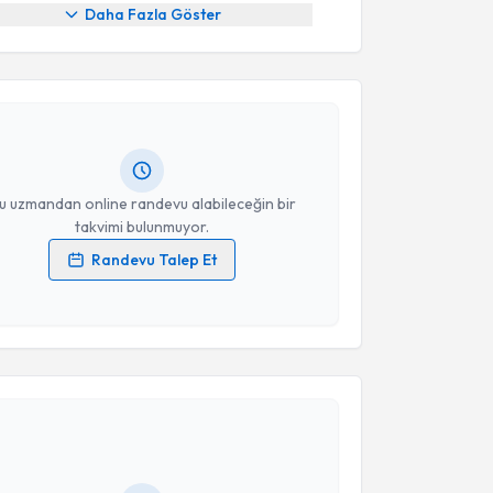
akvimi Talebi
Daha Fazla Göster
işim Uzmanı Nilüfer Karataş
için randevu takvimi
turun. Size bu uzmandan randevu almanız için bir
rlandığında e-posta ile bilgilendireceğiz.
resiniz
u uzmandan online randevu alabileceğin bir
takvimi bulunmuyor.
Randevu Talep Et
 verilerimin işlenmesine ilişkin
Aydınlatma Metni
'ni
 ve kişisel verilerimin belirtilen kapsamda
esini kabul ediyorum.
akvimi Talebi
Takvim Talebini Gönder
işim Uzmanı Kader Gök
için randevu takvimi talebi
Size bu uzmandan randevu almanız için bir takvim
ında e-posta ile bilgilendireceğiz.