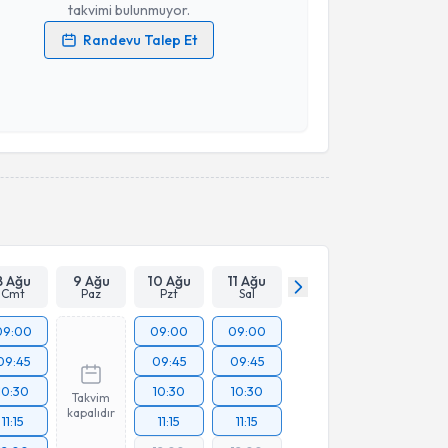
takvimi bulunmuyor.
Randevu Talep Et
 verilerimin işlenmesine ilişkin
Aydınlatma Metni
'ni
 ve kişisel verilerimin belirtilen kapsamda
esini kabul ediyorum.
Takvim Talebini Gönder
8 Ağu
9 Ağu
10 Ağu
11 Ağu
Cmt
Paz
Pzt
Sal
09:00
09:00
09:00
09:45
09:45
09:45
10:30
10:30
10:30
Takvim
kapalıdır
11:15
11:15
11:15