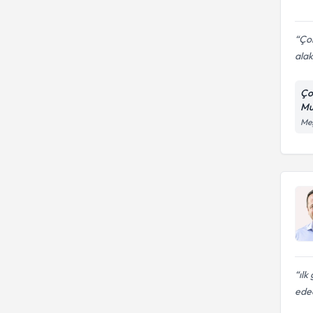
Çok
alak
Ço
Mu
Meş
ılk
ede