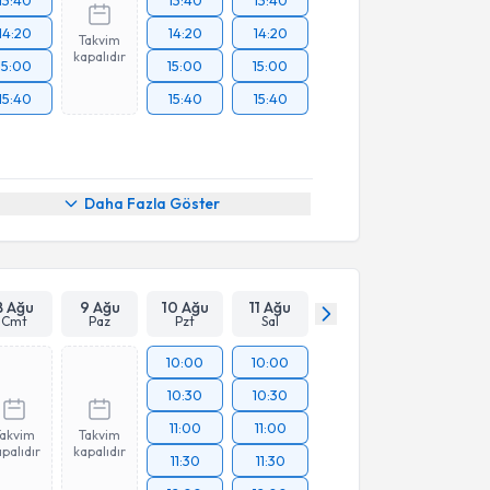
14:20
14:20
14:20
Takvim
kapalıdır
15:00
15:00
15:00
15:40
15:40
15:40
Daha Fazla Göster
8 Ağu
9 Ağu
10 Ağu
11 Ağu
Cmt
Paz
Pzt
Sal
10:00
10:00
10:30
10:30
11:00
11:00
Takvim
Takvim
palıdır
kapalıdır
11:30
11:30