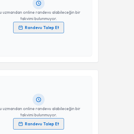
resiniz
u uzmandan online randevu alabileceğin bir
takvimi bulunmuyor.
Randevu Talep Et
 verilerimin işlenmesine ilişkin
Aydınlatma Metni
'ni
 ve kişisel verilerimin belirtilen kapsamda
esini kabul ediyorum.
akvimi Talebi
Takvim Talebini Gönder
. Hülya Bingöl Çağlayan
için randevu takvimi talebi
Size bu uzmandan randevu almanız için bir takvim
ında e-posta ile bilgilendireceğiz.
resiniz
u uzmandan online randevu alabileceğin bir
takvimi bulunmuyor.
Randevu Talep Et
 verilerimin işlenmesine ilişkin
Aydınlatma Metni
'ni