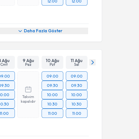
12:00
12:00
Daha Fazla Göster
8 Ağu
9 Ağu
10 Ağu
11 Ağu
Cmt
Paz
Pzt
Sal
09:00
09:00
09:00
09:30
09:30
09:30
10:00
10:00
10:00
Takvim
kapalıdır
10:30
10:30
10:30
11:00
11:00
11:00