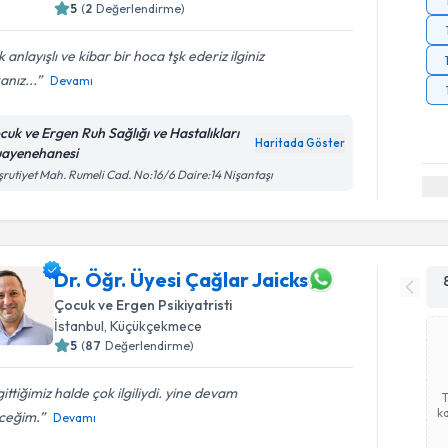
5
(
2
Değerlendirme)
 anlayışlı ve kibar bir hoca tşk ederiz ilginiz
anız...
Devamı
cuk ve Ergen Ruh Sağlığı ve Hastalıkları
Haritada Göster
ayenehanesi
rutiyet Mah. Rumeli Cad. No:16/6 Daire:14 Nişantaşı
Dr. Öğr. Üyesi Çağlar Jaicks
Çocuk ve Ergen Psikiyatristi
İstanbul
, Küçükçekmece
5
(
87
Değerlendirme)
 gittiğimiz halde çok ilgiliydi. yine devam
ka
ceğim.
Devamı