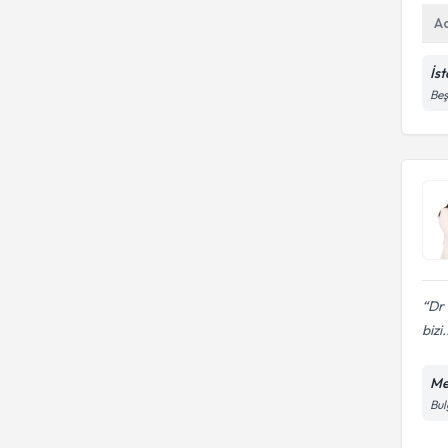
A
İs
Beş
Dr 
bizi.
Me
Bul