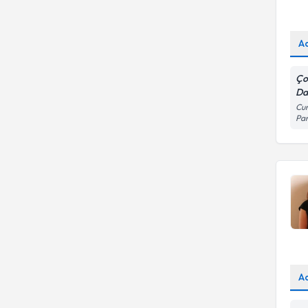
A
Ço
Dan
Cum
Pa
A