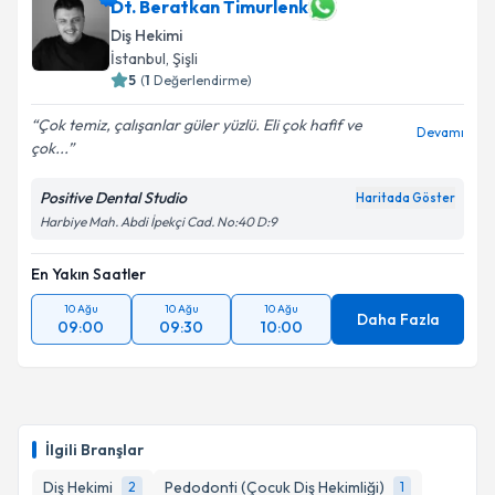
Dt. Beratkan Timurlenk
Diş Hekimi
İstanbul
, Şişli
5
(
1
Değerlendirme)
Çok temiz, çalışanlar güler yüzlü. Eli çok hafif ve
Devamı
çok...
Positive Dental Studio
Haritada Göster
Harbiye Mah. Abdi İpekçi Cad. No:40 D:9
En Yakın Saatler
10 Ağu
10 Ağu
10 Ağu
Daha Fazla
09:00
09:30
10:00
İlgili Branşlar
Diş Hekimi
Pedodonti (Çocuk Diş Hekimliği)
2
1