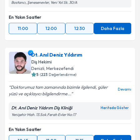
Bostancı, Şenesenevler, Yeni Yol Sk. 30/A
En Yakın Saatler
11:00
12:00
12:30
Daha Fazla
Dt. Anıl Deniz Yıldırım
Diş Hekimi
Denizli
, Merkezefendi
5
(
223
Değerlendirme)
Doktorumuz tam zamanında bizimle ilgilendi, güler
Devamı
yüzü ve açıklayıcı bilgilendirme...
Dt. Anıl Deniz Yıldırım Diş Kliniği
Haritada Göster
Yenişehir Mah. 13.Sok.Ferah Evler No:17
En Yakın Saatler