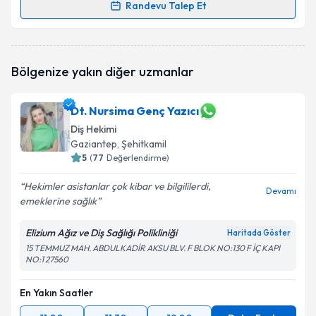
Randevu Talep Et
Randevu Takvimi Talebi
Takvim Talebini Gönder
Dt. Baver Ozan Çakar
için randevu takvimi talebi
Bölgenize yakın diğer uzmanlar
oluşturun. Size bu uzmandan randevu almanız için bir
takvim hazırlandığında e-posta ile bilgilendireceğiz.
Dt. Nursima Genç Yazıcı
E-posta Adresiniz
Diş Hekimi
Gaziantep
, Şehitkamil
5
(
77
Değerlendirme)
Kişisel verilerimin işlenmesine ilişkin
Aydınlatma
Hekimler asistanlar çok kibar ve bilgililerdi,
Devamı
Metni
'ni okudum ve kişisel verilerimin belirtilen
emeklerine sağlık
kapsamda işlenmesini kabul ediyorum.
Elizium Ağız ve Diş Sağlığı Polikliniği
Haritada Göster
15 TEMMUZ MAH. ABDULKADİR AKSU BLV. F BLOK NO:130 F İÇ KAPI
Takvim Talebini Gönder
NO:1 27560
En Yakın Saatler