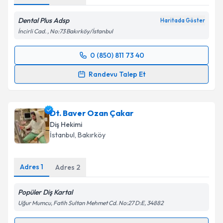
Dental Plus Adsp
Haritada Göster
İncirli Cad. , No:73 Bakırköy/İstanbul
0 (850) 811 73 40
Randevu Takvimi Talebi
Randevu Talep Et
Prof. Dr. Alp Erdin Koyutürk
için randevu takvimi
talebi oluşturun. Size bu uzmandan randevu almanız
Dt. Baver Ozan Çakar
için bir takvim hazırlandığında e-posta ile
bilgilendireceğiz.
Diş Hekimi
İstanbul
, Bakırköy
E-posta Adresiniz
Adres
1
Adres
2
Popüler Diş Kartal
Kişisel verilerimin işlenmesine ilişkin
Aydınlatma
Metni
'ni okudum ve kişisel verilerimin belirtilen
Uğur Mumcu, Fatih Sultan Mehmet Cd. No:27 D:E, 34882
kapsamda işlenmesini kabul ediyorum.