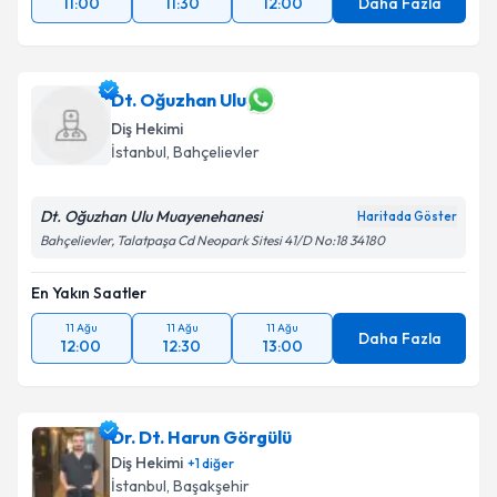
11:00
11:30
12:00
Daha Fazla
Dt. Oğuzhan Ulu
Diş Hekimi
İstanbul
, Bahçelievler
Dt. Oğuzhan Ulu Muayenehanesi
Haritada Göster
Bahçelievler, Talatpaşa Cd Neopark Sitesi 41/D No:18 34180
En Yakın Saatler
11 Ağu
11 Ağu
11 Ağu
Daha Fazla
12:00
12:30
13:00
Dr. Dt. Harun Görgülü
Diş Hekimi
+
1
diğer
İstanbul
, Başakşehir