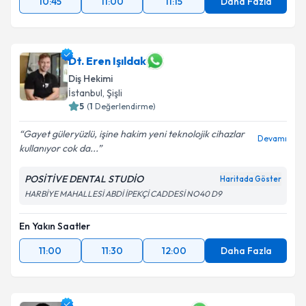
10:45
11:00
11:15
Daha Fazla
Dt. Eren Işıldak
Diş Hekimi
İstanbul
, Şişli
5
(
1
Değerlendirme)
Gayet güleryüzlü, işine hakim yeni teknolojik cihazlar
Devamı
kullanıyor cok da...
POSİTİVE DENTAL STUDİO
Haritada Göster
HARBİYE MAHALLESİ ABDİ İPEKÇİ CADDESİ NO40 D9
En Yakın Saatler
11:00
11:30
12:00
Daha Fazla