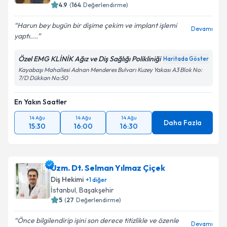
4.9
(
164
Değerlendirme)
Harun bey bugün bir dişime çekim ve implant işlemi
Devamı
yaptı....
Özel EMG KLİNİK Ağız ve Diş Sağlığı Polikliniği
Haritada Göster
Kayabaşı Mahallesi Adnan Menderes Bulvarı Kuzey Yakası A3 Blok No:
7/D Dükkan No:50
En Yakın Saatler
14 Ağu
14 Ağu
14 Ağu
Daha Fazla
15:30
16:00
16:30
Uzm. Dt. Selman Yılmaz Çiçek
Diş Hekimi
+
1
diğer
İstanbul
, Başakşehir
5
(
27
Değerlendirme)
Önce bilgilendirip işini son derece titizlikle ve özenle
Devamı