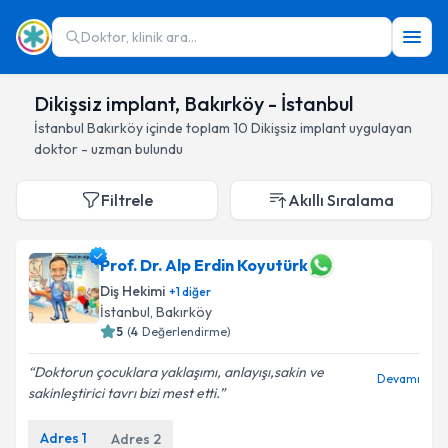
Doktor, klinik ara...
Dikişsiz implant, Bakırköy - İstanbul
İstanbul
Bakırköy
içinde toplam
10
Dikişsiz implant
uygulayan
doktor - uzman bulundu
Filtrele
Akıllı Sıralama
Prof. Dr. Alp Erdin Koyutürk
Diş Hekimi
+
1
diğer
İstanbul
, Bakırköy
5
(
4
Değerlendirme)
Doktorun çocuklara yaklaşımı, anlayışı,sakin ve
Devamı
sakinleştirici tavrı bizi mest etti.
Adres
1
Adres
2