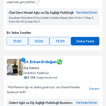
yapması gerçekten...
Özel Dent Model Ağız ve Diş Sağlığı Polikliniği
Haritada Göster
Kayabaşı Mahallesi Evliya Çelebi Caddesi Başak Şehir Evleri 1. Etap 3.
Kısım No:4D İç Kapı No:5
En Yakın Saatler
11:00
12:00
13:00
Daha Fazla
Dt. Erkan Erdoğan
Diş Hekimi
İstanbul
, Kadıköy
5
(
158
Değerlendirme)
Muhtesem ilgi ve alaka guleryuz. aci hissetmeden
Devamı
tedavim bitti
Odent Ağız ve Diş Sağlığı Polikliniği Bostancı
Haritada Göster