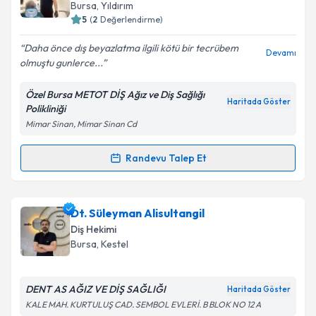
Bursa
, Yıldırım
5
(
2
Değerlendirme)
Daha önce dış beyazlatma ilgili kötü bir tecrübem
Devamı
olmuştu gunlerce...
Özel Bursa METOT DİŞ Ağız ve Diş Sağlığı
Haritada Göster
Polikliniği
Mimar Sinan, Mimar Sinan Cd
Randevu Talep Et
Randevu Takvimi Talebi
Uzm. Dt. Mustafa Oğuz Arslan
için randevu takvimi
Dt. Süleyman Alisultangil
talebi oluşturun. Size bu uzmandan randevu almanız
Diş Hekimi
için bir takvim hazırlandığında e-posta ile
Bursa
, Kestel
bilgilendireceğiz.
E-posta Adresiniz
DENT AS AĞIZ VE DİŞ SAĞLIĞI
Haritada Göster
KALE MAH. KURTULUŞ CAD. SEMBOL EVLERİ. B BLOK NO 12 A