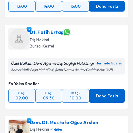
13:00
14:00
15:00
Daha Fazla
Dt. Fatih Ertaş
Diş Hekimi
Bursa
, Kestel
Özel Balkan Dent Ağız ve Diş Sağlığı Polikliniği
Haritada Göster
Ahmet Vefik Paşa Mahallesi, Şehit Namık Asutay Caddesi No: 2/2B.
En Yakın Saatler
10 Ağu
10 Ağu
10 Ağu
Daha Fazla
09:00
09:30
10:00
Uzm. Dt. Mustafa Oğuz Arslan
Diş Hekimi
+
1
diğer