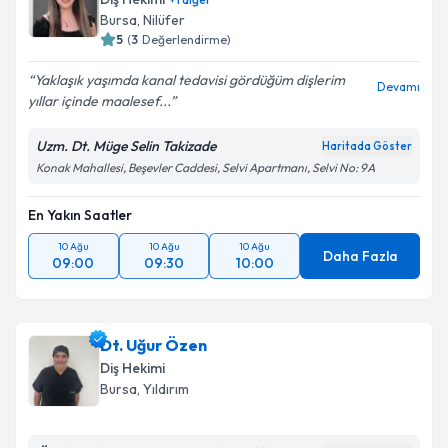
Bursa
, Nilüfer
5
(
3
Değerlendirme)
Yaklaşık yaşımda kanal tedavisi gördüğüm dişlerim
Devamı
yıllar içinde maalesef...
Uzm. Dt. Müge Selin Takizade
Haritada Göster
Konak Mahallesi, Beşevler Caddesi, Selvi Apartmanı, Selvi No: 9A
En Yakın Saatler
10 Ağu
10 Ağu
10 Ağu
Daha Fazla
09:00
09:30
10:00
Dt. Uğur Özen
Diş Hekimi
Bursa
, Yıldırım