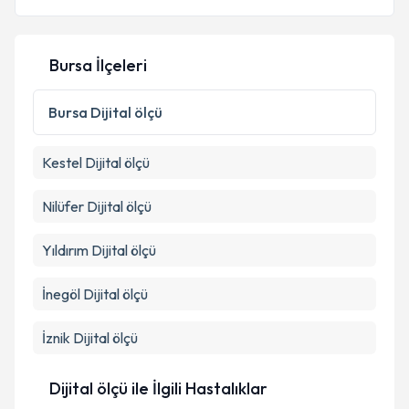
Bursa İlçeleri
Kişisel verilerimin işlenmesine ilişkin
Aydınlatma
Metni
'ni okudum ve kişisel verilerimin belirtilen
Bursa
Dijital ölçü
kapsamda işlenmesini kabul ediyorum.
Kestel
Dijital ölçü
Takvim Talebini Gönder
Nilüfer
Dijital ölçü
Yıldırım
Dijital ölçü
İnegöl
Dijital ölçü
İznik
Dijital ölçü
Dijital ölçü ile İlgili Hastalıklar