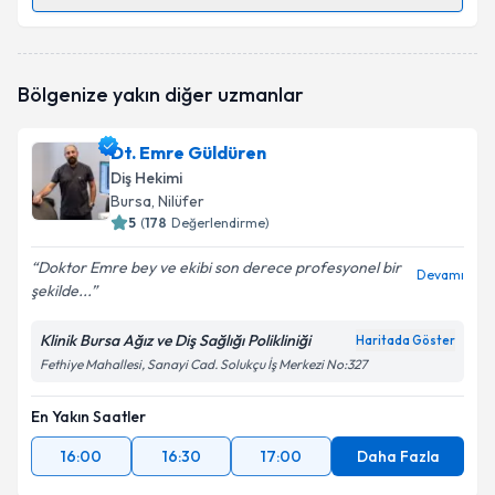
Randevu Takvimi Talebi
Prof. Dr. Emine Uluğ Kaygısız
için randevu takvimi
Bölgenize yakın diğer uzmanlar
talebi oluşturun. Size bu uzmandan randevu almanız
için bir takvim hazırlandığında e-posta ile
bilgilendireceğiz.
Dt. Emre Güldüren
Diş Hekimi
E-posta Adresiniz
Bursa
, Nilüfer
5
(
178
Değerlendirme)
Doktor Emre bey ve ekibi son derece profesyonel bir
Devamı
şekilde...
Kişisel verilerimin işlenmesine ilişkin
Aydınlatma
Metni
'ni okudum ve kişisel verilerimin belirtilen
kapsamda işlenmesini kabul ediyorum.
Klinik Bursa Ağız ve Diş Sağlığı Polikliniği
Haritada Göster
Fethiye Mahallesi, Sanayi Cad. Solukçu İş Merkezi No:327
Takvim Talebini Gönder
En Yakın Saatler
16:00
16:30
17:00
Daha Fazla