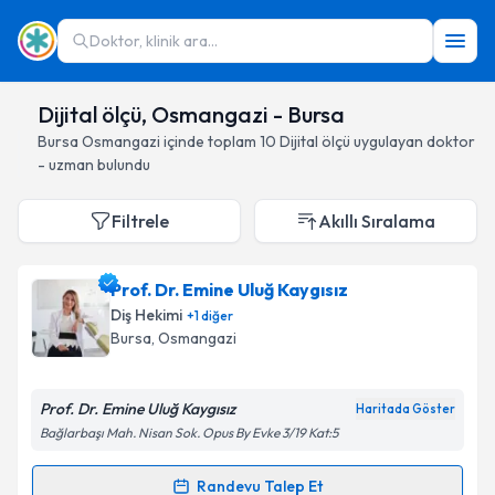
Doktor, klinik ara...
Dijital ölçü, Osmangazi - Bursa
Bursa
Osmangazi
içinde toplam
10
Dijital ölçü
uygulayan doktor
- uzman bulundu
Filtrele
Akıllı Sıralama
Prof. Dr. Emine Uluğ Kaygısız
Diş Hekimi
+
1
diğer
Bursa
, Osmangazi
Prof. Dr. Emine Uluğ Kaygısız
Haritada Göster
Bağlarbaşı Mah. Nisan Sok. Opus By Evke 3/19 Kat:5
Randevu Talep Et