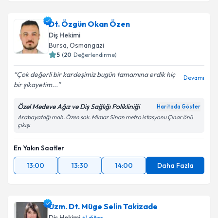
Dt. Özgün Okan Özen
Diş Hekimi
Bursa
, Osmangazi
5
(
20
Değerlendirme)
Çok değerli bir kardeşimiz bugün tamamına erdik hiç
Devamı
bir şikayetim...
Özel Medeve Ağız ve Diş Sağlığı Polikliniği
Haritada Göster
Arabayatağı mah. Özen sok. Mimar Sinan metro istasyonu Çınar önü
çıkışı
En Yakın Saatler
13:00
13:30
14:00
Daha Fazla
Uzm. Dt. Müge Selin Takizade
Diş Hekimi
+
1
diğer