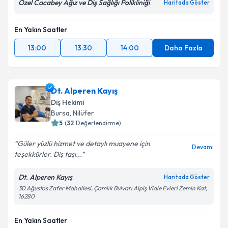
Özel Cacabey Ağız ve Diş Sağlığı Polikliniği
Haritada Göster
En Yakın Saatler
13:00
13:30
14:00
Daha Fazla
Dt. Alperen Kayış
Diş Hekimi
Bursa
, Nilüfer
5
(
32
Değerlendirme)
Güler yüzlü hizmet ve detaylı muayene için
Devamı
teşekkürler. Diş taşı...
Dt. Alperen Kayış
Haritada Göster
30 Ağustos Zafer Mahallesi, Çamlık Bulvarı Alpiş Viale Evleri Zemin Kat,
16280
En Yakın Saatler