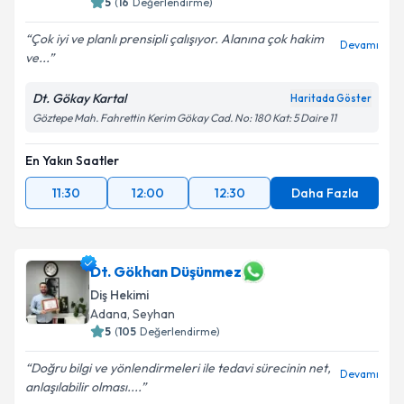
5
(
16
Değerlendirme)
Çok iyi ve planlı prensipli çalışıyor. Alanına çok hakim
Devamı
ve...
Dt. Gökay Kartal
Haritada Göster
Göztepe Mah. Fahrettin Kerim Gökay Cad. No: 180 Kat: 5 Daire 11
En Yakın Saatler
11:30
12:00
12:30
Daha Fazla
Dt. Gökhan Düşünmez
Diş Hekimi
Adana
,
Seyhan
5
(
105
Değerlendirme)
Doğru bilgi ve yönlendirmeleri ile tedavi sürecinin net,
Devamı
anlaşılabilir olması....