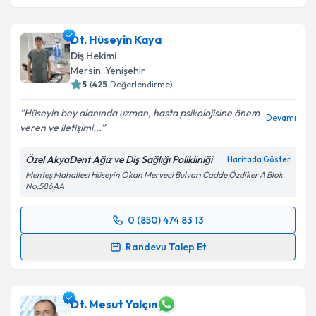
Dt. Hüseyin Kaya
Diş Hekimi
Mersin
,
Yenişehir
5
(
425
Değerlendirme)
Hüseyin bey alanında uzman, hasta psikolojisine önem
Devamı
veren ve iletişimi...
Özel AkyaDent Ağız ve Diş Sağlığı Polikliniği
Haritada Göster
Menteş Mahallesi Hüseyin Okan Merveci Bulvarı Cadde Özdiker A Blok
No:586AA
0 (850) 474 83 13
Randevu Takvimi Talebi
Randevu Talep Et
Dt. Hüseyin Kaya
için randevu takvimi talebi
oluşturun. Size bu uzmandan randevu almanız için bir
takvim hazırlandığında e-posta ile bilgilendireceğiz.
Dt. Mesut Yalçın