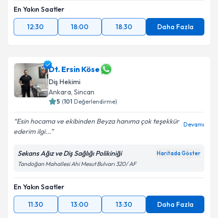
En Yakın Saatler
12:30
18:00
18:30
Daha Fazla
Dt. Ersin Köse
Diş Hekimi
Ankara
,
Sincan
5
(
101
Değerlendirme)
Esin hocama ve ekibinden Beyza hanıma çok teşekkür
Devamı
ederim ilgi...
Sekans Ağız ve Diş Sağlığı Polikiniği
Haritada Göster
Tandoğan Mahallesi Ahi Mesut Bulvarı 320/ AF
En Yakın Saatler
11:30
13:00
13:30
Daha Fazla