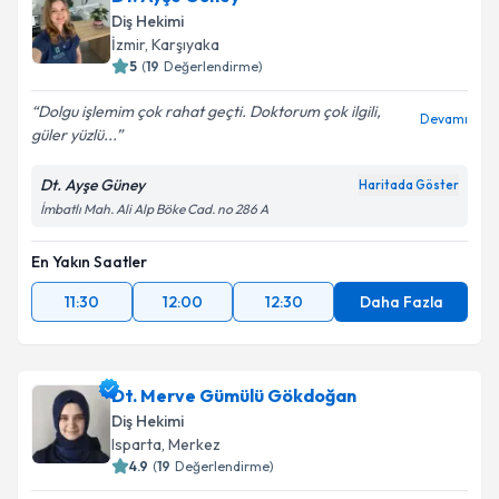
Diş Hekimi
İzmir
,
Karşıyaka
5
(
19
Değerlendirme)
Dolgu işlemim çok rahat geçti. Doktorum çok ilgili,
Devamı
güler yüzlü...
Dt. Ayşe Güney
Haritada Göster
İmbatlı Mah. Ali Alp Böke Cad. no 286 A
En Yakın Saatler
11:30
12:00
12:30
Daha Fazla
Dt. Merve Gümülü Gökdoğan
Diş Hekimi
Isparta
,
Merkez
4.9
(
19
Değerlendirme)