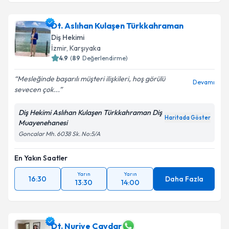
Dt. Aslıhan Kulaşen Türkkahraman
Diş Hekimi
İzmir
,
Karşıyaka
4.9
(
89
Değerlendirme)
Mesleğinde başarılı müşteri ilişkileri, hoş görülü
Devamı
sevecen çok...
Diş Hekimi Aslıhan Kulaşen Türkkahraman Diş
Haritada Göster
Muayenehanesi
Goncalar Mh. 6038 Sk. No:5/A
En Yakın Saatler
Yarın
Yarın
16:30
Daha Fazla
13:30
14:00
Dt. Nuriye Çavdar