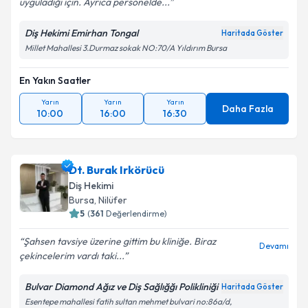
uyguladığı için. Ayrıca personelde...
Diş Hekimi Emirhan Tongal
Haritada Göster
Millet Mahallesi 3.Durmaz sokak NO:70/A Yıldırım Bursa
En Yakın Saatler
Yarın
Yarın
Yarın
Daha Fazla
10:00
16:00
16:30
Dt. Burak Irkörücü
Diş Hekimi
Bursa
,
Nilüfer
5
(
361
Değerlendirme)
Şahsen tavsiye üzerine gittim bu kliniğe. Biraz
Devamı
çekincelerim vardı taki...
Bulvar Diamond Ağız ve Diş Sağlığğı Polikliniği
Haritada Göster
Esentepe mahallesi fatih sultan mehmet bulvari no:86a/d,