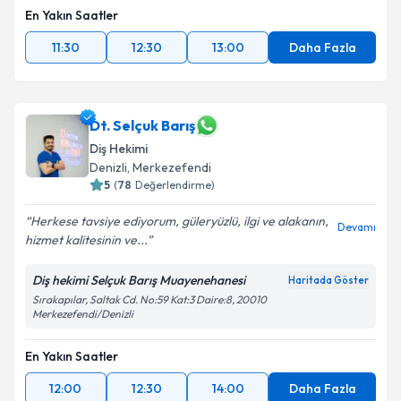
En Yakın Saatler
11:30
12:30
13:00
Daha Fazla
Dt. Selçuk Barış
Diş Hekimi
Denizli
,
Merkezefendi
5
(
78
Değerlendirme)
Herkese tavsiye ediyorum, güleryüzlü, ilgi ve alakanın,
Devamı
hizmet kalitesinin ve...
Diş hekimi Selçuk Barış Muayenehanesi
Haritada Göster
Sırakapılar, Saltak Cd. No:59 Kat:3 Daire:8, 20010
Merkezefendi/Denizli
En Yakın Saatler
12:00
12:30
14:00
Daha Fazla