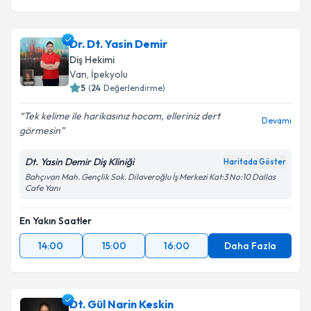
Dr. Dt. Yasin Demir
Diş Hekimi
Van
,
İpekyolu
5
(
24
Değerlendirme)
Tek kelime ile harikasınız hocam, elleriniz dert
Devamı
görmesin
Dt. Yasin Demir Diş Kliniği
Haritada Göster
Bahçıvan Mah. Gençlik Sok. Dilaveroğlu İş Merkezi Kat:3 No:10 Dallas
Cafe Yanı
En Yakın Saatler
14:00
15:00
16:00
Daha Fazla
Dt. Gül Narin Keskin