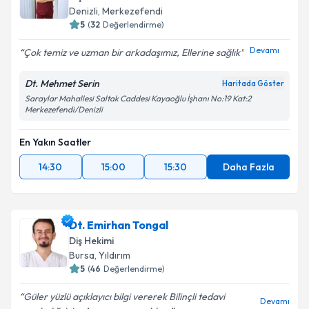
Denizli
,
Merkezefendi
5
(
32
Değerlendirme)
Devamı
Çok temiz ve uzman bir arkadaşımız, Ellerine sağlık
Dt. Mehmet Serin
Haritada Göster
Saraylar Mahallesi Saltak Caddesi Kayaoğlu İşhanı No:19 Kat:2
Merkezefendi/Denizli
En Yakın Saatler
14:30
15:00
15:30
Daha Fazla
Dt. Emirhan Tongal
Diş Hekimi
Bursa
,
Yıldırım
5
(
46
Değerlendirme)
Güler yüzlü açıklayıcı bilgi vererek Bilinçli tedavi
Devamı