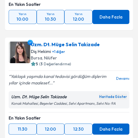
En Yakın Saatler
Yarın
Yarın
Yarın
Daha Fazla
10:00
10:30
12:00
Uzm. Dt. Müge Selin Takizade
Diş Hekimi
+
1
diğer
Bursa
,
Nilüfer
5
(
3
Değerlendirme)
Yaklaşık yaşımda kanal tedavisi gördüğüm dişlerim
Devamı
yıllar içinde maalesef...
Uzm. Dt. Müge Selin Takizade
Haritada Göster
Konak Mahallesi, Beşevler Caddesi, Selvi Apartmanı, Selvi No: 9A
En Yakın Saatler
11:30
12:00
12:30
Daha Fazla