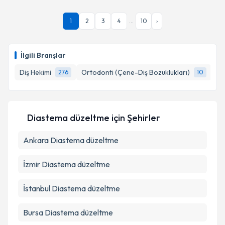
1
2
3
4
...
10
›
İlgili Branşlar
Diş Hekimi
Ortodonti (Çene-Diş Bozuklukları)
Ağ
276
10
Diastema düzeltme
için Şehirler
Ankara
Diastema düzeltme
İzmir
Diastema düzeltme
İstanbul
Diastema düzeltme
Bursa
Diastema düzeltme