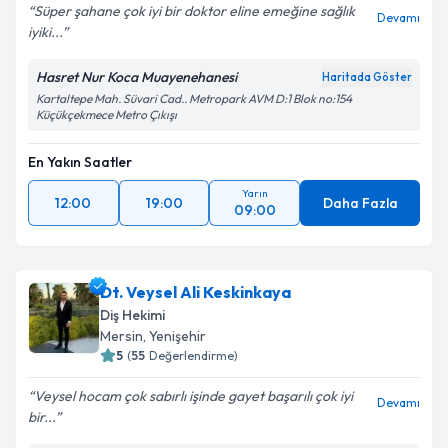
Süper şahane çok iyi bir doktor eline emeğine sağlık
Devamı
iyiki...
Hasret Nur Koca Muayenehanesi
Haritada Göster
Kartaltepe Mah. Süvari Cad.. Metropark AVM D:1 Blok no:154
Küçükçekmece Metro Çıkışı
En Yakın Saatler
Yarın
12:00
19:00
Daha Fazla
09:00
Dt. Veysel Ali Keskinkaya
Diş Hekimi
Mersin
,
Yenişehir
5
(
55
Değerlendirme)
Veysel hocam çok sabırlı işinde gayet başarılı çok iyi
Devamı
bir...