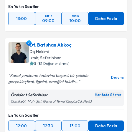
En Yakın Saatler
Yarın
Yarın
13:00
Daha Fazla
09:00
10:00
Dt. Batuhan Akkoç
Diş Hekimi
İzmir
,
Seferihisar
5
(
81
Değerlendirme)
Kanal yenileme tedavimi başarılı bir şekilde
Devamı
gerçekleştirdi, ilgisini, emeğini takdir...
Özeldent Seferihisar
Haritada Göster
Camikebir Mah. Şht. General Temel Cingöz Cd. No:13
En Yakın Saatler
12:00
12:30
13:00
Daha Fazla