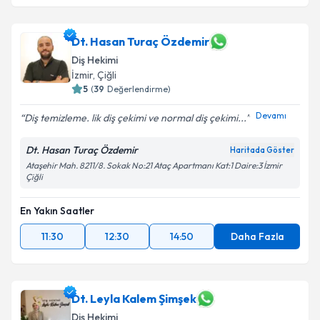
Dt. Hasan Turaç Özdemir
Diş Hekimi
İzmir
,
Çiğli
5
(
39
Değerlendirme)
Devamı
Diş temizleme. lik diş çekimi ve normal diş çekimi...
Dt. Hasan Turaç Özdemir
Haritada Göster
Ataşehir Mah. 8211/8. Sokak No:21 Ataç Apartmanı Kat:1 Daire:3 İzmir
Çiğli
En Yakın Saatler
11:30
12:30
14:50
Daha Fazla
Dt. Leyla Kalem Şimşek
Diş Hekimi