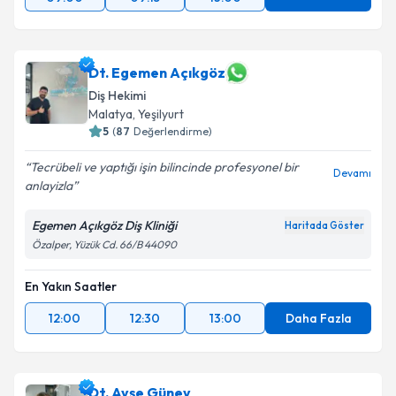
Dt. Egemen Açıkgöz
Diş Hekimi
Malatya
,
Yeşilyurt
5
(
87
Değerlendirme)
Tecrübeli ve yaptığı işin bilincinde profesyonel bir
Devamı
anlayizla
Egemen Açıkgöz Diş Kliniği
Haritada Göster
Özalper, Yüzük Cd. 66/B 44090
En Yakın Saatler
12:00
12:30
13:00
Daha Fazla
Dt. Ayşe Güney