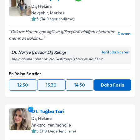
Diş Hekimi
Nevşehir
,
Merkez
5
(
34
Değerlendirme)
Doktor Hanım çok ilgili ve güleryüzlü aldığım hizmetten
Devamı
memnun kaldım...
Dt. Nuriye Çavdar Diş Kliniği
Haritada Göster
Yenimahalle Sahil Sok. No:24 Kitapçı İş Merkezi Ka:3 D:9
En Yakın Saatler
12:30
13:30
14:30
Daha Fazla
Dt. Tuğba Tari
Diş Hekimi
Ankara
,
Yenimahalle
5
(
318
Değerlendirme)