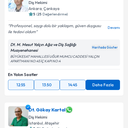
Diş Hekimi
E-posta Adresiniz
Ankara
,
Çankaya
5
(
25
Değerlendirme)
Profesyonel, saygı dolu bir yaklaşım, güven duygusu
Devamı
ile tedavi oldum
Kişisel verilerimin işlenmesine ilişkin
Aydınlatma
Metni
'ni okudum ve kişisel verilerimin belirtilen
Dt. M. Mesut Yalçın Ağız ve Diş Sağlığı
kapsamda işlenmesini kabul ediyorum.
Haritada Göster
Muayenehanesi
BÜYÜKESAT MAHALLESİ UĞUR MUMCU CADDESİ YALÇIN
APARTMANI NO:45 İÇ KAPI NO:4
Takvim Talebini Gönder
En Yakın Saatler
12:55
13:50
14:45
Daha Fazla
Dt. Gökay Kartal
Diş Hekimi
İstanbul
,
Ataşehir