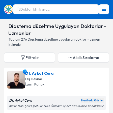
Doktor, klinik ara...
Diastema düzeltme Uygulayan Doktorlar -
Uzmanlar
Toplam
276
Diastema düzeltme
uygulayan doktor - uzman
bulundu.
Filtrele
Akıllı Sıralama
Dt. Aykut Cura
Diş Hekimi
İzmir
,
Konak
Dt. Aykut Cura
Haritada Göster
Kültür Mah. Şair Eşref Bul. No:3 Özerdim Apart. Kat:3 Daire: Konak İzmir