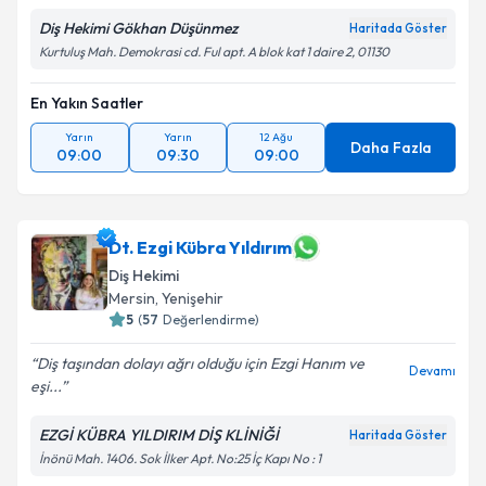
Diş Hekimi Gökhan Düşünmez
Haritada Göster
Kurtuluş Mah. Demokrasi cd. Ful apt. A blok kat 1 daire 2, 01130
En Yakın Saatler
Yarın
Yarın
12 Ağu
Daha Fazla
09:00
09:30
09:00
Dt. Ezgi Kübra Yıldırım
Diş Hekimi
Mersin
,
Yenişehir
5
(
57
Değerlendirme)
Diş taşından dolayı ağrı olduğu için Ezgi Hanım ve
Devamı
eşi...
EZGİ KÜBRA YILDIRIM DİŞ KLİNİĞİ
Haritada Göster
İnönü Mah. 1406. Sok İlker Apt. No:25 İç Kapı No : 1