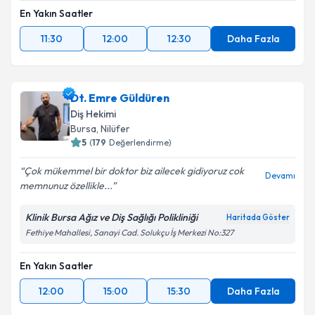
En Yakın Saatler
11:30
12:00
12:30
Daha Fazla
Dt. Emre Güldüren
Diş Hekimi
Bursa
,
Nilüfer
5
(
179
Değerlendirme)
Çok mükemmel bir doktor biz ailecek gidiyoruz cok
Devamı
memnunuz özellikle...
Klinik Bursa Ağız ve Diş Sağlığı Polikliniği
Haritada Göster
Fethiye Mahallesi, Sanayi Cad. Solukçu İş Merkezi No:327
En Yakın Saatler
12:00
15:00
15:30
Daha Fazla