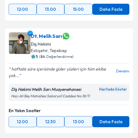
12:00
13:00
15:00
Daha Fazla
Dt. Melih Sarı
Diş Hekimi
Eskişehir
,
Tepebaşı
5
(
84
Değerlendirme)
haftalık süre içerisinde güler yüzleri için tüm ekibe
Devamı
çok...
Diş Hekimi Melih Sarı Muayenehanesi
Haritada Göster
Hacı Ali Bey Mahallesi Sakarya1 Caddesi No:18/11
En Yakın Saatler
12:00
12:30
13:00
Daha Fazla