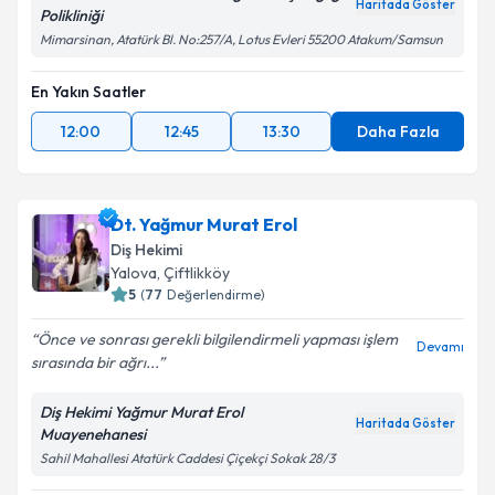
Haritada Göster
Polikliniği
Mimarsinan, Atatürk Bl. No:257/A, Lotus Evleri 55200 Atakum/Samsun
En Yakın Saatler
12:00
12:45
13:30
Daha Fazla
Dt. Yağmur Murat Erol
Diş Hekimi
Yalova
,
Çiftlikköy
5
(
77
Değerlendirme)
Önce ve sonrası gerekli bilgilendirmeli yapması işlem
Devamı
sırasında bir ağrı...
Diş Hekimi Yağmur Murat Erol
Haritada Göster
Muayenehanesi
Sahil Mahallesi Atatürk Caddesi Çiçekçi Sokak 28/3