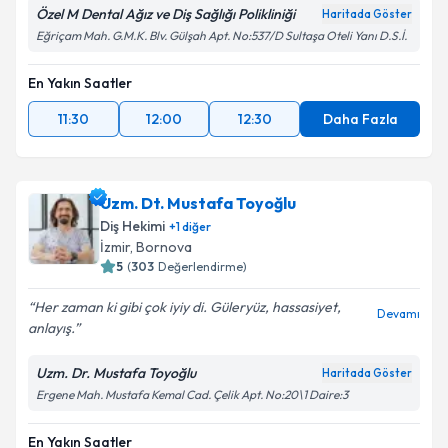
Özel M Dental Ağız ve Diş Sağlığı Polikliniği
Haritada Göster
Eğriçam Mah. G.M.K. Blv. Gülşah Apt. No:537/D Sultaşa Oteli Yanı D.S.İ.
En Yakın Saatler
11:30
12:00
12:30
Daha Fazla
Uzm. Dt. Mustafa Toyoğlu
Diş Hekimi
+
1
diğer
İzmir
,
Bornova
5
(
303
Değerlendirme)
Her zaman ki gibi çok iyiy di. Güleryüz, hassasiyet,
Devamı
anlayış.
Uzm. Dr. Mustafa Toyoğlu
Haritada Göster
Ergene Mah. Mustafa Kemal Cad. Çelik Apt. No:20\1 Daire:3
En Yakın Saatler