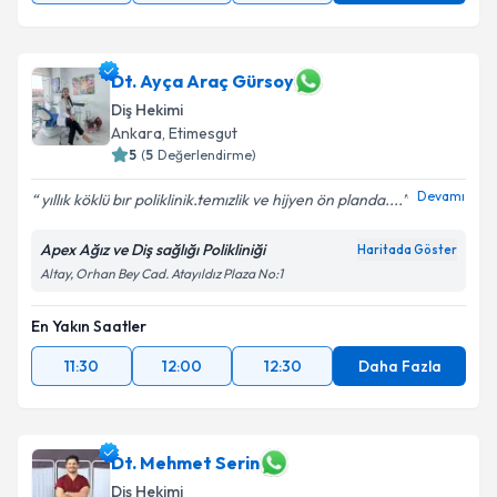
Dt. Ayça Araç Gürsoy
Diş Hekimi
Ankara
,
Etimesgut
5
(
5
Değerlendirme)
Devamı
yıllık köklü bır poliklinik.temızlik ve hijyen ön planda....
Apex Ağız ve Diş sağlığı Polikliniği
Haritada Göster
Altay, Orhan Bey Cad. Atayıldız Plaza No:1
En Yakın Saatler
11:30
12:00
12:30
Daha Fazla
Dt. Mehmet Serin
Diş Hekimi