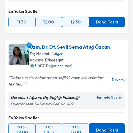
En Yakın Saatler
11:30
12:00
12:30
Daha Fazla
Uzm. Dr. Dt. Sevil Sema Atuğ Özcan
Diş Hekimi
+
1
diğer
Ankara
,
Etimesgut
5
(
817
Değerlendirme)
Doktorun sizi anlaması en sağlıklı adım için adımları
Devamı
tek tek...
Durudent Ağız ve Diş Sağlığı Polikliniği
Haritada Göster
Eryaman Mah. Dil Devrimi Cad. No: 41/7
En Yakın Saatler
19 Ağu
19 Ağu
19 Ağu
Daha Fazla
09:00
09:15
13:00