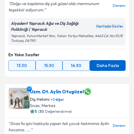
Dolgu ve kaplama diş çok güzel oldu memnunum
Devamı
teşekkür ediyorum.
Alyadent Yapracık Ağız ve Diş Sağlığı
Haritada Göster
Polikliniği | Yapracık
Yapracık, Yunus Market Yanı, Yukarı Yurtçu Mahallesi, 4462 Cd. No:10/B
Turkuaz, 06790
En Yakın Saatler
13:30
15:30
16:30
Daha Fazla
Uzm. Dt. Aylin Otugüzel
Diş Hekimi
+
2
diğer
Sivas
,
Merkez
5
(
30
Değerlendirme)
Sivas’ta işini hakkıyla yapan tek çocuk hekimimiz Aylin
Devamı
hocamız. ....