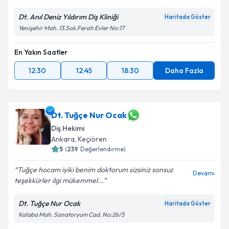
Dt. Anıl Deniz Yıldırım Diş Kliniği
Haritada Göster
Yenişehir Mah. 13.Sok.Ferah Evler No:17
En Yakın Saatler
12:30
12:45
18:30
Daha Fazla
Dt. Tuğçe Nur Ocak
Diş Hekimi
Ankara
,
Keçiören
5
(
239
Değerlendirme)
Tuğçe hocam iyiki benim doktorum sizsiniz sonsuz
Devamı
teşekkürler ilgi mükemmel...
Dt. Tuğçe Nur Ocak
Haritada Göster
Kalaba Mah. Sanatoryum Cad. No:26/5