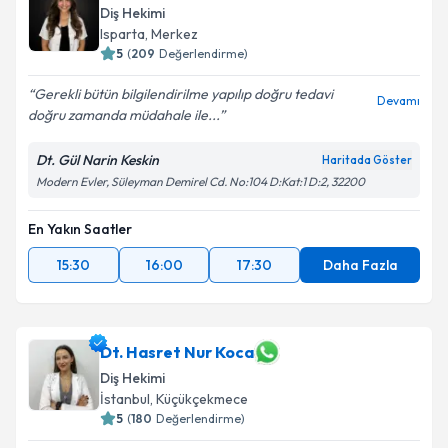
Diş Hekimi
Isparta
,
Merkez
5
(
209
Değerlendirme)
Gerekli bütün bilgilendirilme yapılıp doğru tedavi
Devamı
doğru zamanda müdahale ile...
Dt. Gül Narin Keskin
Haritada Göster
Modern Evler, Süleyman Demirel Cd. No:104 D:Kat:1 D:2, 32200
En Yakın Saatler
15:30
16:00
17:30
Daha Fazla
Dt. Hasret Nur Koca
Diş Hekimi
İstanbul
,
Küçükçekmece
5
(
180
Değerlendirme)