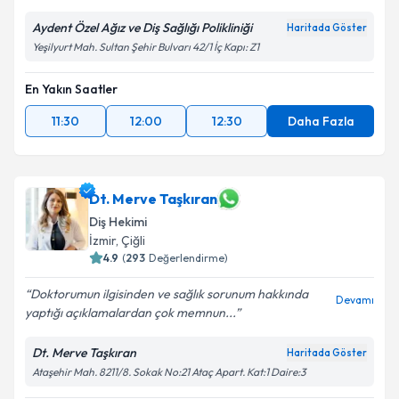
Aydent Özel Ağız ve Diş Sağlığı Polikliniği
Haritada Göster
Yeşilyurt Mah. Sultan Şehir Bulvarı 42/1 İç Kapı: Z1
En Yakın Saatler
11:30
12:00
12:30
Daha Fazla
Dt. Merve Taşkıran
Diş Hekimi
İzmir
,
Çiğli
4.9
(
293
Değerlendirme)
Doktorumun ilgisinden ve sağlık sorunum hakkında
Devamı
yaptığı açıklamalardan çok memnun...
Dt. Merve Taşkıran
Haritada Göster
Ataşehir Mah. 8211/8. Sokak No:21 Ataç Apart. Kat:1 Daire:3