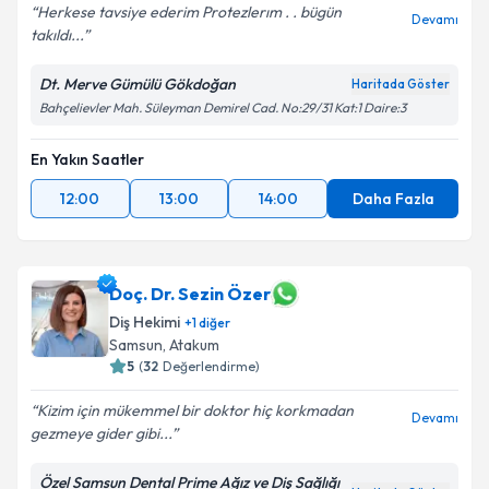
Herkese tavsiye ederim Protezlerım . . bügün
Devamı
takıldı...
Dt. Merve Gümülü Gökdoğan
Haritada Göster
Bahçelievler Mah. Süleyman Demirel Cad. No:29/31 Kat:1 Daire:3
En Yakın Saatler
12:00
13:00
14:00
Daha Fazla
Doç. Dr. Sezin Özer
Diş Hekimi
+
1
diğer
Samsun
,
Atakum
5
(
32
Değerlendirme)
Kizim için mükemmel bir doktor hiç korkmadan
Devamı
gezmeye gider gibi...
Özel Samsun Dental Prime Ağız ve Diş Sağlığı