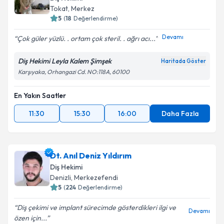
Tokat
,
Merkez
5
(
18
Değerlendirme)
Devamı
Çok güler yüzlü. . ortam çok steril. . ağrı acı...
Diş Hekimi Leyla Kalem Şimşek
Haritada Göster
Karşıyaka, Orhangazi Cd. NO:118A, 60100
En Yakın Saatler
11:30
15:30
16:00
Daha Fazla
Dt. Anıl Deniz Yıldırım
Diş Hekimi
Denizli
,
Merkezefendi
5
(
224
Değerlendirme)
Diş çekimi ve implant sürecimde gösterdikleri ilgi ve
Devamı
özen için...