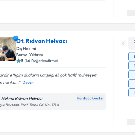
Dt. Rıdvan Helvacı
Diş Hekimi
Bursa
, Yıldırım
5
(
46
Değerlendirme)
lardır ettigim duaların karşılığı eli çok hafif muhteşem
n harika...
Devamı
ş Hekimi Rıdvan Helvacı
Haritada Göster
çuk Bey Mah. Prof. Tezok Cd. No : 171 A