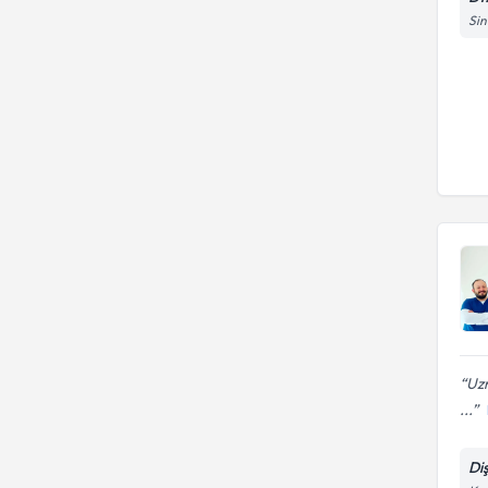
Sin
Uzm
...
Di