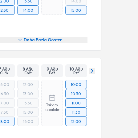
12:00
13:30
14:00
12:30
14:00
15:00
Daha Fazla Göster
7 Ağu
8 Ağu
9 Ağu
10 Ağu
Cum
Cmt
Paz
Pzt
16:00
12:00
10:00
16:30
13:00
10:30
17:00
13:30
11:00
Takvim
kapalıdır
17:30
15:00
11:30
18:00
16:00
12:00