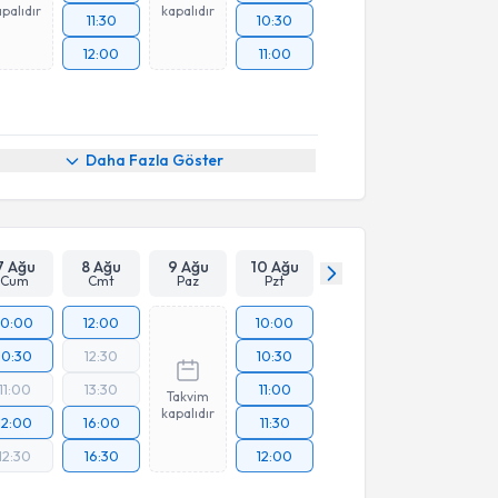
palıdır
kapalıdır
11:30
10:30
12:00
11:00
Daha Fazla Göster
7 Ağu
8 Ağu
9 Ağu
10 Ağu
Cum
Cmt
Paz
Pzt
10:00
12:00
10:00
10:30
12:30
10:30
11:00
13:30
11:00
Takvim
kapalıdır
12:00
16:00
11:30
12:30
16:30
12:00