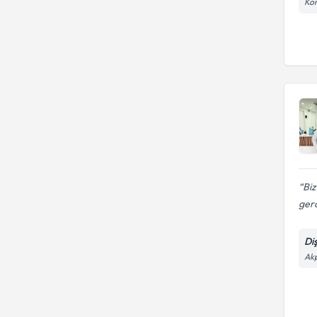
Kon
Biz
gerc
Di
Akp