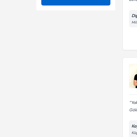
Bakımı)
Ağız Cerrahisi
Ünvan
İznik
20'lik Diş Çekimi
Di
Ağız ve Diş Sağlığı
Mil
Karacabey
Ağız, Diş ve Çene Cerrahisi
ATATÜRK ÜNIVERSITESI
All on 4 uygulaması
Kestel
Ampütasyon
Dt.
All-On-Four İmplantlar
Mustafakemalpaşa
Beyazlatma
All-On-Six İmplantlar
Cerrahi diş çekimi
Cerrahi İmplant
Cerrahi implant
Cerrahi Yaklaşımlar
Cerrahi Müdahale
Çürükler
Çürük tedavisi
Yak
Gök
Dental radyoloji
Daimi diş kanal tedavisi
Ka
Dental implant
Küç