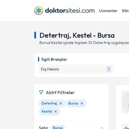
Uzmanlar
Klin
Detertraj, Kestel - Bursa
Bursa
Kestel
içinde toplam
10
Detertraj
uygulayan
İlgili Branşlar
Diş Hekimi
1
Aktif Filtreler
Detertraj
Bursa
Kestel
Şehir
Bursa