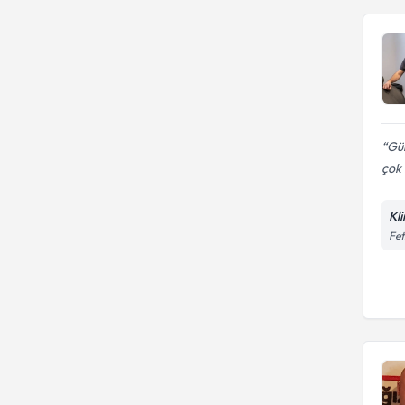
Gül
çok i
Kli
Fet