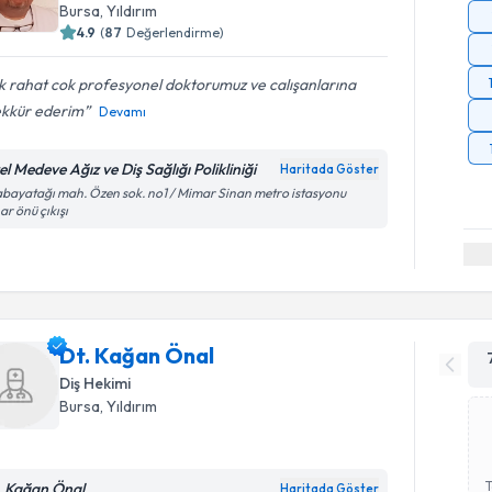
Bursa
, Yıldırım
4.9
(
87
Değerlendirme)
 rahat cok profesyonel doktorumuz ve calışanlarına
ekkür ederim
Devamı
l Medeve Ağız ve Diş Sağlığı Polikliniği
Haritada Göster
bayatağı mah. Özen sok. no1 / Mimar Sinan metro istasyonu
ar önü çıkışı
Dt. Kağan Önal
Diş Hekimi
Bursa
, Yıldırım
. Kağan Önal
Haritada Göster