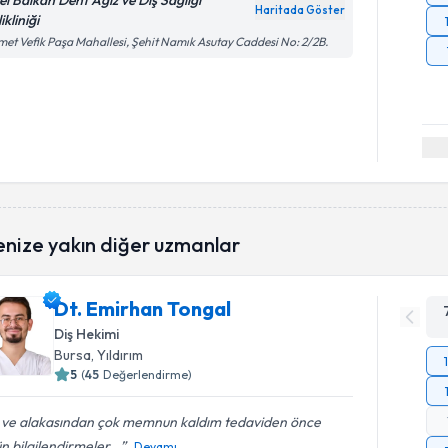
el Balkan Dent Ağız ve Diş Sağlığı
Haritada Göster
ikliniği
et Vefik Paşa Mahallesi, Şehit Namık Asutay Caddesi No: 2/2B.
enize yakın diğer uzmanlar
Dt. Emirhan Tongal
Diş Hekimi
Bursa
, Yıldırım
5
(
45
Değerlendirme)
gi ve alakasından çok memnun kaldım tedaviden önce
n bilgilendirmeler...
Devamı