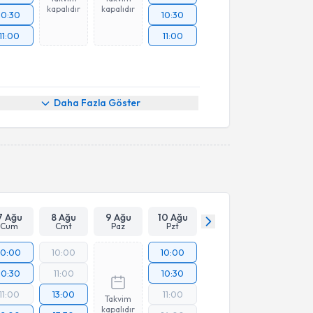
kapalıdır
kapalıdır
10:30
10:30
11:00
11:00
Daha Fazla Göster
7 Ağu
8 Ağu
9 Ağu
10 Ağu
Cum
Cmt
Paz
Pzt
10:00
10:00
10:00
10:30
11:00
10:30
11:00
13:00
11:00
Takvim
kapalıdır