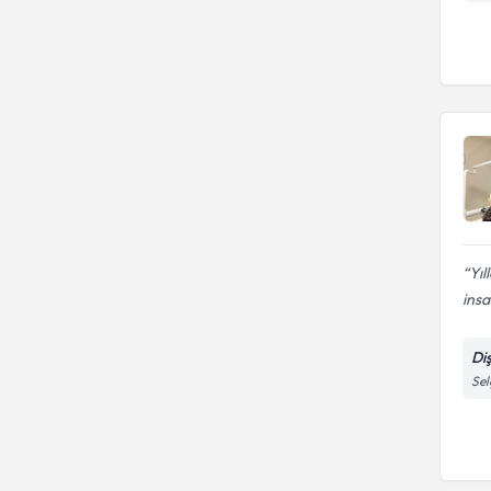
Yıl
insa
Di
Sel