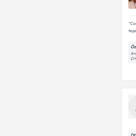
Cok
teş
Öze
Ara
Çın
Dt