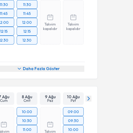
11:30
11:30
11:45
11:45
12:00
12:00
Takvim
Takvim
kapalıdır
kapalıdır
12:15
12:15
12:30
12:30
Daha Fazla Göster
7 Ağu
8 Ağu
9 Ağu
10 Ağu
Cum
Cmt
Paz
Pzt
10:00
09:00
10:30
09:30
11:00
10:00
Takvim
Takvim