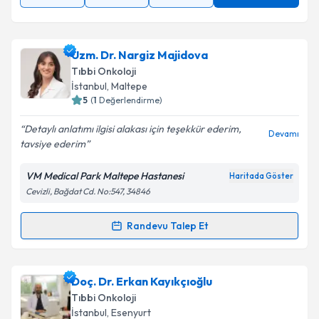
Uzm. Dr. Nargiz Majidova
Tıbbi Onkoloji
İstanbul
, Maltepe
5
(
1
Değerlendirme)
Detaylı anlatımı ilgisi alakası için teşekkür ederim,
Devamı
tavsiye ederim
VM Medical Park Maltepe Hastanesi
Haritada Göster
Cevizli, Bağdat Cd. No:547, 34846
Randevu Talep Et
Randevu Takvimi Talebi
Uzm. Dr. Nargiz Majidova
için randevu takvimi
Doç. Dr. Erkan Kayıkçıoğlu
talebi oluşturun. Size bu uzmandan randevu almanız
Tıbbi Onkoloji
için bir takvim hazırlandığında e-posta ile
İstanbul
, Esenyurt