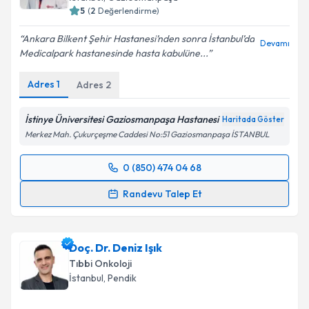
5
(
2
Değerlendirme)
Ankara Bilkent Şehir Hastanesi’nden sonra İstanbul’da
Devamı
Medicalpark hastanesinde hasta kabulüne...
Adres
1
Adres
2
İstinye Üniversitesi Gaziosmanpaşa Hastanesi
Haritada Göster
Merkez Mah. Çukurçeşme Caddesi No:51 Gaziosmanpaşa İSTANBUL
0 (850) 474 04 68
Randevu Takvimi Talebi
Randevu Talep Et
Prof. Dr. Doğan Uncu
için randevu takvimi talebi
oluşturun. Size bu uzmandan randevu almanız için bir
Doç. Dr. Deniz Işık
takvim hazırlandığında e-posta ile bilgilendireceğiz.
Tıbbi Onkoloji
E-posta Adresiniz
İstanbul
, Pendik