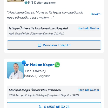
bilgilendireceğiz.
5
(
3
Değerlendirme)
E-posta Adresiniz
Hastalandığım yıl, Mayıs’ta ilk teşhis konulduğunda
Devamı
neye uğradığımı şaşırmıştım....
İstinye Üniversite Hastanesi Liv Hospital
Haritada Göster
Aşık Veysel Mah, Süleyman Demirel Cd. No:1
Kişisel verilerimin işlenmesine ilişkin
Aydınlatma
Metni
'ni okudum ve kişisel verilerimin belirtilen
kapsamda işlenmesini kabul ediyorum.
Randevu Talep Et
Randevu Takvimi Talebi
Takvim Talebini Gönder
Doç. Dr. Erkan Kayıkçıoğlu
için randevu takvimi
Dr. Hakan Koçar
talebi oluşturun. Size bu uzmandan randevu almanız
Tıbbi Onkoloji
için bir takvim hazırlandığında e-posta ile
İstanbul
, Bağcılar
bilgilendireceğiz.
E-posta Adresiniz
Medipol Mega Üniversite Hastanesi
Haritada Göster
TEM Avrupa Otoyolu Göztepe Çıkışı No: 1 Bagcilar 34214
0 (850) 811 32 74