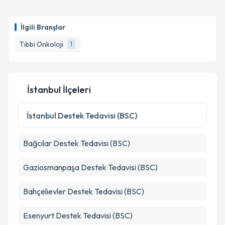
talebi oluşturun. Size bu uzmandan randevu almanız
için bir takvim hazırlandığında e-posta ile
bilgilendireceğiz.
İlgili Branşlar
E-posta Adresiniz
Tıbbi Onkoloji
1
İstanbul İlçeleri
Kişisel verilerimin işlenmesine ilişkin
Aydınlatma
Metni
'ni okudum ve kişisel verilerimin belirtilen
kapsamda işlenmesini kabul ediyorum.
İstanbul
Destek Tedavisi (BSC)
Bağcılar
Destek Tedavisi (BSC)
Takvim Talebini Gönder
Gaziosmanpaşa
Destek Tedavisi (BSC)
Bahçelievler
Destek Tedavisi (BSC)
Esenyurt
Destek Tedavisi (BSC)