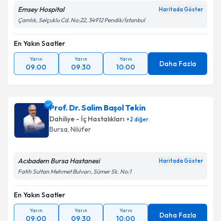
Emsey Hospital
Haritada Göster
Çamlık, Selçuklu Cd. No:22, 34912 Pendik/İstanbul
Kişisel verilerimin işlenmesine ilişkin
Aydınlatma
Metni
'ni okudum ve kişisel verilerimin belirtilen
En Yakın Saatler
kapsamda işlenmesini kabul ediyorum.
Yarın
Yarın
Yarın
Daha Fazla
09:00
09:30
10:00
Takvim Talebini Gönder
Prof. Dr. Salim Başol Tekin
Dahiliye - İç Hastalıkları
+
2
diğer
Bursa
, Nilüfer
Acıbadem Bursa Hastanesi
Haritada Göster
Fatih Sultan Mehmet Bulvarı, Sümer Sk. No:1
En Yakın Saatler
Yarın
Yarın
Yarın
Daha Fazla
09:00
09:30
10:00