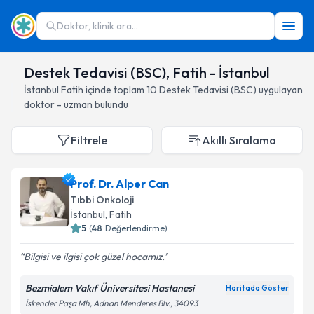
Doktor, klinik ara...
Destek Tedavisi (BSC), Fatih - İstanbul
İstanbul
Fatih
içinde toplam
10
Destek Tedavisi (BSC)
uygulayan
doktor - uzman bulundu
Filtrele
Akıllı Sıralama
Prof. Dr. Alper Can
Tıbbi Onkoloji
İstanbul
, Fatih
5
(
48
Değerlendirme)
Bilgisi ve ilgisi çok güzel hocamız.
Bezmialem Vakıf Üniversitesi Hastanesi
Haritada Göster
İskender Paşa Mh, Adnan Menderes Blv., 34093