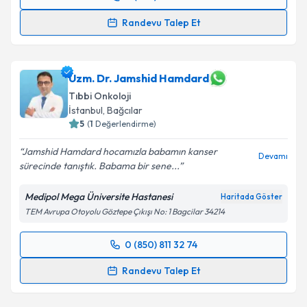
Randevu Takvimi Talebi
Kişisel verilerimin işlenmesine ilişkin
Aydınlatma
Randevu Talep Et
Metni
'ni okudum ve kişisel verilerimin belirtilen
kapsamda işlenmesini kabul ediyorum.
Dr. Hakan Koçar
için randevu takvimi talebi
oluşturun. Size bu uzmandan randevu almanız için bir
takvim hazırlandığında e-posta ile bilgilendireceğiz.
Uzm. Dr. Jamshid Hamdard
Takvim Talebini Gönder
Tıbbi Onkoloji
E-posta Adresiniz
İstanbul
, Bağcılar
5
(
1
Değerlendirme)
Jamshid Hamdard hocamızla babamın kanser
Devamı
sürecinde tanıştık. Babama bir sene...
Kişisel verilerimin işlenmesine ilişkin
Aydınlatma
Metni
'ni okudum ve kişisel verilerimin belirtilen
Medipol Mega Üniversite Hastanesi
Haritada Göster
kapsamda işlenmesini kabul ediyorum.
TEM Avrupa Otoyolu Göztepe Çıkışı No: 1 Bagcilar 34214
Takvim Talebini Gönder
0 (850) 811 32 74
Randevu Takvimi Talebi
Randevu Talep Et
Uzm. Dr. Jamshid Hamdard
için randevu takvimi