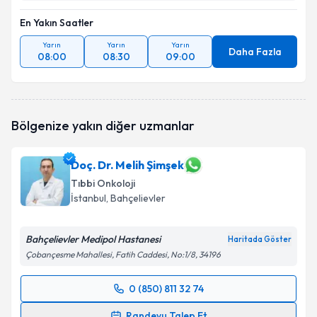
En Yakın Saatler
Yarın
Yarın
Yarın
Daha Fazla
08:00
08:30
09:00
Bölgenize yakın diğer uzmanlar
Doç. Dr. Melih Şimşek
Tıbbi Onkoloji
İstanbul
, Bahçelievler
Bahçelievler Medipol Hastanesi
Haritada Göster
Çobançesme Mahallesi, Fatih Caddesi, No:1/8, 34196
0 (850) 811 32 74
Randevu Takvimi Talebi
Randevu Talep Et