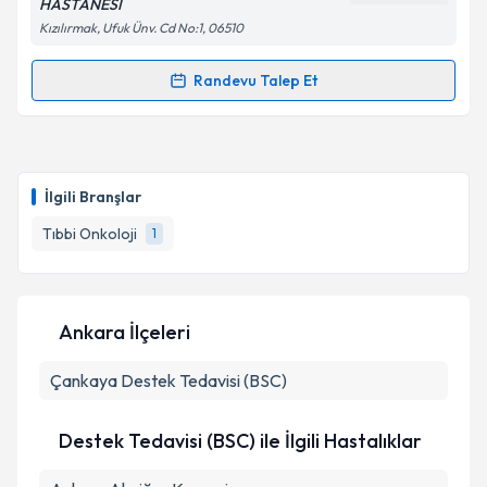
HASTANESİ
Kızılırmak, Ufuk Ünv. Cd No:1, 06510
Randevu Talep Et
Randevu Takvimi Talebi
Doç. Dr. Ramazan Acar
için randevu takvimi talebi
oluşturun. Size bu uzmandan randevu almanız için bir
İlgili Branşlar
takvim hazırlandığında e-posta ile bilgilendireceğiz.
Tıbbi Onkoloji
1
E-posta Adresiniz
Ankara İlçeleri
Kişisel verilerimin işlenmesine ilişkin
Aydınlatma
Çankaya
Metni
Destek Tedavisi (BSC)
'ni okudum ve kişisel verilerimin belirtilen
kapsamda işlenmesini kabul ediyorum.
Destek Tedavisi (BSC) ile İlgili Hastalıklar
Takvim Talebini Gönder