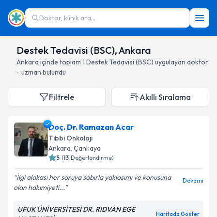
Doktor, klinik ara...
Destek Tedavisi (BSC), Ankara
Ankara
içinde toplam
1
Destek Tedavisi (BSC)
uygulayan doktor
- uzman bulundu
Filtrele
Akıllı Sıralama
Doç. Dr. Ramazan Acar
Tıbbi Onkoloji
Ankara
, Çankaya
5
(
13
Değerlendirme)
İlgi alakası her soruya sabırla yaklasımı ve konusuna
Devamı
olan hakımiyeti...
UFUK ÜNİVERSİTESİ DR. RIDVAN EGE
Haritada Göster