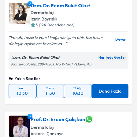
Uzm. Dr. Ecem Bulut Okut
Dermatoloji
İzmir
, Bayraklı
5
(
196
Değerlendirme)
Ferah, huzurlu yeni kliniğinde işinin ehli, hastasını
Devamı
dinleyip açıklayıcı tavırlarıya...
Uzm. Dr. Ecem Bulut Okut
Haritada Göster
Mansuroğlu Mh. 288/4 Sok. No:9/1 Kat:7 Daire:143
En Yakın Saatler
Yarın
Yarın
12 Ağu
Daha Fazla
10:30
11:30
10:30
Prof. Dr. Ercan Çalışkan
Dermatoloji
Ankara
, Çankaya