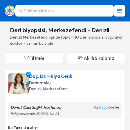
Doktor, klinik ara...
Deri biyopsisi, Merkezefendi - Denizli
Denizli
Merkezefendi
içinde toplam
10
Deri biyopsisi
uygulayan
doktor - uzman bulundu
Filtrele
Akıllı Sıralama
Doç. Dr. Hülya Cenk
Dermatoloji
Denizli
, Merkezefendi
Denizli Özel Sağlık Hastanesi
Haritada Göster
Bahçelievler mh. 3007 sk. No:23
En Yakın Saatler