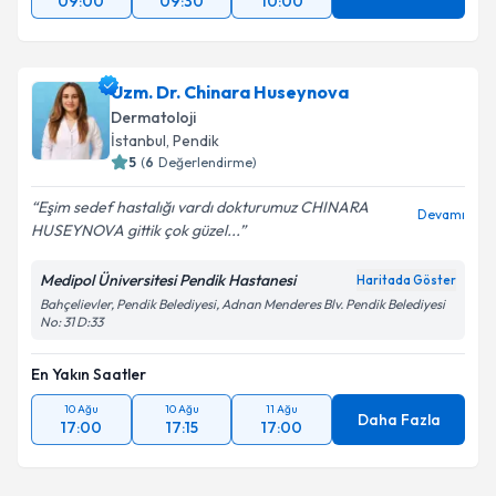
09:00
09:30
10:00
Uzm. Dr. Chinara Huseynova
Dermatoloji
İstanbul
, Pendik
5
(
6
Değerlendirme)
Eşim sedef hastalığı vardı dokturumuz CHINARA
Devamı
HUSEYNOVA gittik çok güzel...
Medipol Üniversitesi Pendik Hastanesi
Haritada Göster
Bahçelievler, Pendik Belediyesi, Adnan Menderes Blv. Pendik Belediyesi
No: 31 D:33
En Yakın Saatler
10 Ağu
10 Ağu
11 Ağu
Daha Fazla
17:00
17:15
17:00