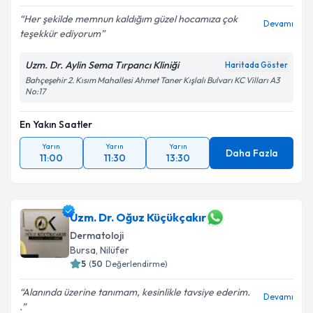
Her şekilde memnun kaldığım güzel hocamıza çok
Devamı
teşekkür ediyorum
Uzm. Dr. Aylin Sema Tırpancı Kliniği
Haritada Göster
Bahçeşehir 2. Kısım Mahallesi Ahmet Taner Kışlalı Bulvarı KC Vilları A3
No:17
En Yakın Saatler
Yarın
Yarın
Yarın
Daha Fazla
11:00
11:30
13:30
Uzm. Dr. Oğuz Küçükçakır
Dermatoloji
Bursa
, Nilüfer
5
(
50
Değerlendirme)
Alanında üzerine tanımam, kesinlikle tavsiye ederim.
Devamı
.