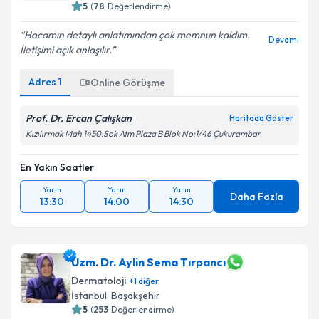
5
(
78
Değerlendirme)
Hocamın detaylı anlatımından çok memnun kaldım.
Devamı
İletişimi açık anlaşılır.
Adres
1
Online Görüşme
Prof. Dr. Ercan Çalışkan
Haritada Göster
Kızılırmak Mah 1450.Sok Atm Plaza B Blok No:1/46 Çukurambar
En Yakın Saatler
Yarın
Yarın
Yarın
Daha Fazla
13:30
14:00
14:30
Uzm. Dr. Aylin Sema Tırpancı
Dermatoloji
+
1
diğer
İstanbul
, Başakşehir
5
(
253
Değerlendirme)