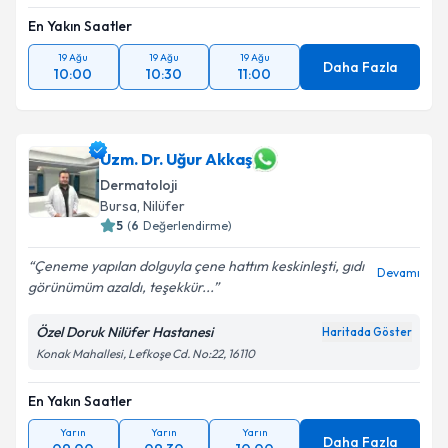
En Yakın Saatler
19 Ağu
19 Ağu
19 Ağu
Daha Fazla
10:00
10:30
11:00
Uzm. Dr. Uğur Akkaş
Dermatoloji
Bursa
, Nilüfer
5
(
6
Değerlendirme)
Çeneme yapılan dolguyla çene hattım keskinleşti, gıdı
Devamı
görünümüm azaldı, teşekkür...
Özel Doruk Nilüfer Hastanesi
Haritada Göster
Konak Mahallesi, Lefkoşe Cd. No:22, 16110
En Yakın Saatler
Yarın
Yarın
Yarın
Daha Fazla