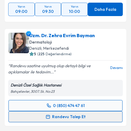
Yarın
Yarın
Yarın
Daha Fazla
09:00
09:30
10:00
Uzm. Dr. Zehra Evrim Bayman
Dermatoloji
Denizli
, Merkezefendi
5
(
225
Değerlendirme)
Randevu saatine uyulmuş olup detaylı bilgi ve
Devamı
açıklamalar ile tedavim...
Denizli Özel Sağlık Hastanesi
Bahçelievler, 3007. Sk. No:23
0 (850) 474 47 61
Randevu Takvimi Talebi
Randevu Talep Et
Uzm. Dr. Zehra Evrim Bayman
için randevu takvimi