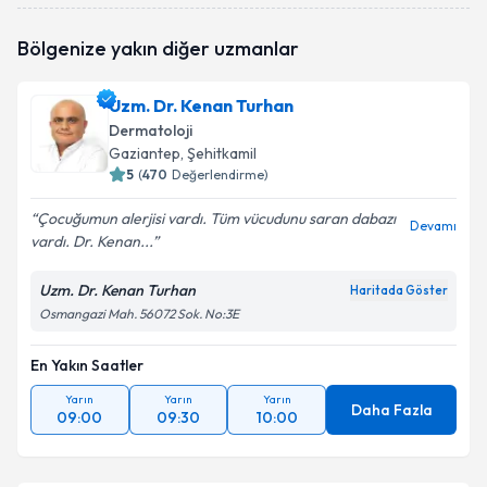
talebi oluşturun. Size bu uzmandan randevu almanız
için bir takvim hazırlandığında e-posta ile
Bölgenize yakın diğer uzmanlar
bilgilendireceğiz.
E-posta Adresiniz
Uzm. Dr. Kenan Turhan
Dermatoloji
Gaziantep
, Şehitkamil
5
(
470
Değerlendirme)
Kişisel verilerimin işlenmesine ilişkin
Aydınlatma
Çocuğumun alerjisi vardı. Tüm vücudunu saran dabazı
Metni
'ni okudum ve kişisel verilerimin belirtilen
Devamı
vardı. Dr. Kenan...
kapsamda işlenmesini kabul ediyorum.
Uzm. Dr. Kenan Turhan
Haritada Göster
Takvim Talebini Gönder
Osmangazi Mah. 56072 Sok. No:3E
En Yakın Saatler
Yarın
Yarın
Yarın
Daha Fazla
09:00
09:30
10:00