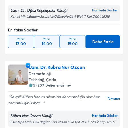
Uzm. Dr. Oğuz Küçükçakır Kliniği
Haritada Göster
Konak Mh. 1.Badem Sk. Lotus Office No:26 A Blok T Kat D:104 16315
En Yakın Saatler
Yarın
Yarın
Yarın
Daha Fazla
13:00
14:00
15:00
Uzm. Dr. Kübra Nur Özcan
Dermatoloji
Tekirdağ
, Çorlu
5
(
207
Değerlendirme)
Sevgili Kübra hanım ailemizin dermatoluğu olur her
Devamı
zamanki gibi kibar...
Kübra Nur Özcan Kliniği
Haritada Göster
Esentepe Mah. Eski Bağlar Cad. Nisan Kule Apt. No: 18/20 İç Kapı No: 9