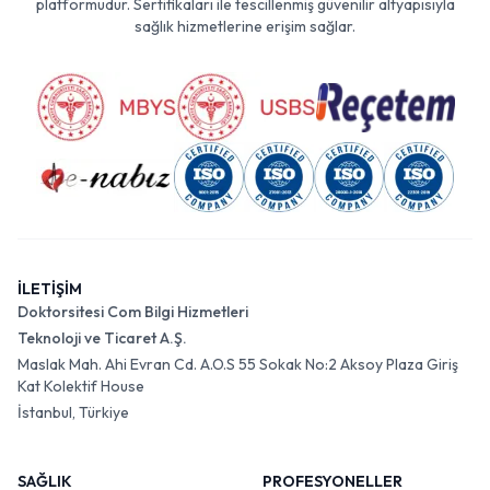
platformudur. Sertifikaları ile tescillenmiş güvenilir altyapısıyla
sağlık hizmetlerine erişim sağlar.
İLETİŞİM
Doktorsitesi Com Bilgi Hizmetleri
Teknoloji ve Ticaret A.Ş.
Maslak Mah. Ahi Evran Cd. A.O.S 55 Sokak No:2 Aksoy Plaza Giriş
Kat Kolektif House
İstanbul, Türkiye
SAĞLIK
PROFESYONELLER