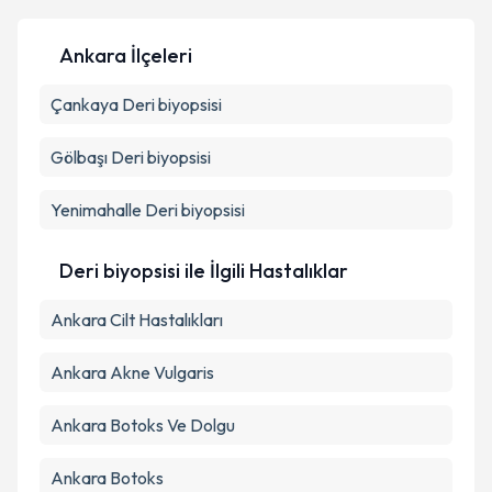
Ankara İlçeleri
Kişisel verilerimin işlenmesine ilişkin
Aydınlatma
Çankaya
Metni
Deri biyopsisi
'ni okudum ve kişisel verilerimin belirtilen
kapsamda işlenmesini kabul ediyorum.
Gölbaşı
Deri biyopsisi
Takvim Talebini Gönder
Yenimahalle
Deri biyopsisi
Deri biyopsisi ile İlgili Hastalıklar
Ankara Cilt Hastalıkları
Ankara Akne Vulgaris
Ankara Botoks Ve Dolgu
Ankara Botoks