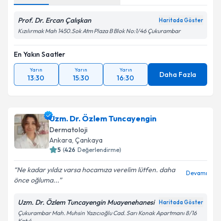
Prof. Dr. Ercan Çalışkan
Haritada Göster
Kızılırmak Mah 1450.Sok Atm Plaza B Blok No:1/46 Çukurambar
En Yakın Saatler
Yarın
Yarın
Yarın
Daha Fazla
13:30
15:30
16:30
Uzm. Dr. Özlem Tuncayengin
Dermatoloji
Ankara
, Çankaya
5
(
426
Değerlendirme)
Ne kadar yıldız varsa hocamıza verelim lütfen. daha
Devamı
önce oğluma...
Uzm. Dr. Özlem Tuncayengin Muayenehanesi
Haritada Göster
Çukurambar Mah. Muhsin Yazıcıoğlu Cad. Sarı Konak Apartmanı 8/16
Kat:4