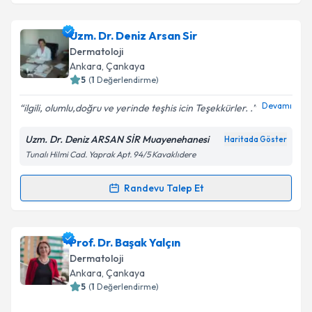
Uzm. Dr. Anahita Sadidi Heris
için randevu takvimi
talebi oluşturun. Size bu uzmandan randevu almanız
Uzm. Dr. Deniz Arsan Sir
için bir takvim hazırlandığında e-posta ile
bilgilendireceğiz.
Dermatoloji
Ankara
, Çankaya
E-posta Adresiniz
5
(
1
Değerlendirme)
Devamı
ilgili, olumlu,doğru ve yerinde teşhis icin Teşekkürler. .
Uzm. Dr. Deniz ARSAN SİR Muayenehanesi
Haritada Göster
Kişisel verilerimin işlenmesine ilişkin
Aydınlatma
Tunalı Hilmi Cad. Yaprak Apt. 94/5 Kavaklıdere
Metni
'ni okudum ve kişisel verilerimin belirtilen
kapsamda işlenmesini kabul ediyorum.
Randevu Talep Et
Randevu Takvimi Talebi
Takvim Talebini Gönder
Uzm. Dr. Deniz Arsan Sir
için randevu takvimi talebi
Prof. Dr. Başak Yalçın
oluşturun. Size bu uzmandan randevu almanız için bir
Dermatoloji
takvim hazırlandığında e-posta ile bilgilendireceğiz.
Ankara
, Çankaya
5
(
1
Değerlendirme)
E-posta Adresiniz