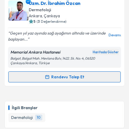
Uzm. Dr. Selda Ünal
için randevu takvimi talebi
Uzm. Dr. İbrahim Özcan
oluşturun. Size bu uzmandan randevu almanız için bir
Takvim Talebini Gönder
Dermatoloji
takvim hazırlandığında e-posta ile bilgilendireceğiz.
Ankara
, Çankaya
5
(
3
Değerlendirme)
E-posta Adresiniz
Geçen yıl yaz ayında sağ ayağımın altında ve üzerinde
Devamı
başlayan...
Memorial Ankara Hastanesi
Haritada Göster
Kişisel verilerimin işlenmesine ilişkin
Aydınlatma
Balgat, Balgat Mah. Mevlana Bulv, 1422. Sk. No: 4, 06520
Metni
'ni okudum ve kişisel verilerimin belirtilen
Çankaya/Ankara, Türkiye
kapsamda işlenmesini kabul ediyorum.
Randevu Talep Et
Randevu Takvimi Talebi
Takvim Talebini Gönder
Uzm. Dr. İbrahim Özcan
için randevu takvimi talebi
oluşturun. Size bu uzmandan randevu almanız için bir
İlgili Branşlar
takvim hazırlandığında e-posta ile bilgilendireceğiz.
Dermatoloji
10
E-posta Adresiniz