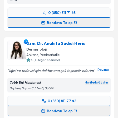
0 (850) 811 71 65
Randevu Takvimi Talebi
Randevu Talep Et
Uzm. Dr. Özlem Tuncayengin
için randevu takvimi
talebi oluşturun. Size bu uzmandan randevu almanız
Uzm. Dr. Anahita Sadidi Heris
için bir takvim hazırlandığında e-posta ile
bilgilendireceğiz.
Dermatoloji
Ankara
, Yenimahalle
E-posta Adresiniz
5
(
1
Değerlendirme)
Devamı
İlğisi ve tedavisi için doktoruma çok teşekkür ederim
Tobb Etü Hastanesi
Haritada Göster
Kişisel verilerimin işlenmesine ilişkin
Aydınlatma
Beştepe, Yaşam Cd. No:5, 06560
Metni
'ni okudum ve kişisel verilerimin belirtilen
kapsamda işlenmesini kabul ediyorum.
0 (850) 811 77 42
Randevu Takvimi Talebi
Randevu Talep Et
Takvim Talebini Gönder