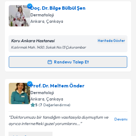
Uzm. Dr. Melis Bal Akdoğan
için randevu takvimi
Doç. Dr. Bilge Bülbül Şen
talebi oluşturun. Size bu uzmandan randevu almanız
Dermatoloji
için bir takvim hazırlandığında e-posta ile
Ankara
, Çankaya
bilgilendireceğiz.
E-posta Adresiniz
Koru Ankara Hastanesi
Haritada Göster
Kızılırmak Mah. 1450. Sokak No:13 Çukurambar
Randevu Talep Et
Randevu Takvimi Talebi
Kişisel verilerimin işlenmesine ilişkin
Aydınlatma
Metni
'ni okudum ve kişisel verilerimin belirtilen
kapsamda işlenmesini kabul ediyorum.
Doç. Dr. Bilge Bülbül Şen
için randevu takvimi talebi
Prof. Dr. Meltem Önder
oluşturun. Size bu uzmandan randevu almanız için bir
Dermatoloji
takvim hazırlandığında e-posta ile bilgilendireceğiz.
Takvim Talebini Gönder
Ankara
, Çankaya
5
(
7
Değerlendirme)
E-posta Adresiniz
Doktorumuzu bir tanıdığım vasıtasıyla duymuştum ve
Devamı
ayrıca internetteki guzel yorumlarını...