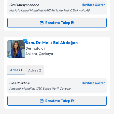
Özel Muayenehane
Haritada Göster
Mustafa Kemal Mahallesi MAIDAN İş Merkezi, C Blok – No:48,
Kişisel verilerimin işlenmesine ilişkin
Aydınlatma
Randevu Talep Et
Randevu Takvimi Talebi
Metni
'ni okudum ve kişisel verilerimin belirtilen
kapsamda işlenmesini kabul ediyorum.
Prof. Dr. Başak Yalçın
için randevu takvimi talebi
Uzm. Dr. Melis Bal Akdoğan
Takvim Talebini Gönder
oluşturun. Size bu uzmandan randevu almanız için bir
Dermatoloji
takvim hazırlandığında e-posta ile bilgilendireceğiz.
Ankara
, Çankaya
E-posta Adresiniz
Adres
1
Adres
2
Elos Poliklinik
Haritada Göster
Kişisel verilerimin işlenmesine ilişkin
Aydınlatma
Alacaatlı Mahallesi 4750 Sokak No:19 Çayyolu
Metni
'ni okudum ve kişisel verilerimin belirtilen
kapsamda işlenmesini kabul ediyorum.
Randevu Talep Et
Randevu Takvimi Talebi
Takvim Talebini Gönder