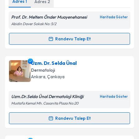
Adres
1
Adres
2
Kişisel verilerimin işlenmesine ilişkin
Aydınlatma
Metni
'ni okudum ve kişisel verilerimin belirtilen
kapsamda işlenmesini kabul ediyorum.
Prof. Dr. Meltem Önder Muayenehanesi
Haritada Göster
Abidin Daver Sokak No: 5/2
Takvim Talebini Gönder
Randevu Talep Et
Randevu Takvimi Talebi
Prof. Dr. Meltem Önder
için randevu takvimi talebi
Uzm. Dr. Selda Ünal
oluşturun. Size bu uzmandan randevu almanız için bir
Dermatoloji
takvim hazırlandığında e-posta ile bilgilendireceğiz.
Ankara
, Çankaya
E-posta Adresiniz
Uzm.Dr.Selda Ünal Dermatoloji Kliniği
Haritada Göster
Mustafa Kemal Mh. Casanita Plaza No:20
Kişisel verilerimin işlenmesine ilişkin
Aydınlatma
Randevu Talep Et
Randevu Takvimi Talebi
Metni
'ni okudum ve kişisel verilerimin belirtilen
kapsamda işlenmesini kabul ediyorum.