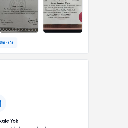
Gör (
4
)
ale Yok