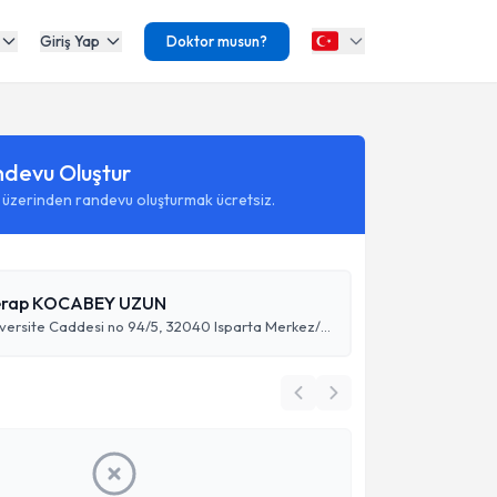
Giriş Yap
Doktor musun?
ndevu Oluştur
 üzerinden randevu oluşturmak ücretsiz.
erap KOCABEY UZUN
Hızırbey, Üniversite Caddesi no 94/5, 32040 Isparta Merkez/Isparta, Türkiye