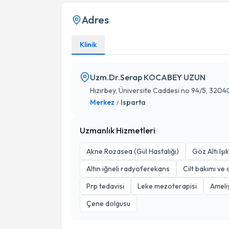
Adres
Klinik
Uzm.Dr.Serap KOCABEY UZUN
Hızırbey, Üniversite Caddesi no 94/5, 3204
Merkez
Isparta
/
Uzmanlık Hizmetleri
Akne Rozasea (Gül Hastalığı)
Göz Altı Işı
Altın iğneli radyoferekans
Cilt bakımı ve 
Prp tedavisi
Leke mezoterapisi
Ameli
Çene dolgusu