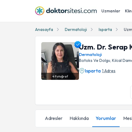
Uzmanlar
Klin
Anasayfa
Dermatoloji
Isparta
Uzm
Uzm. Dr. Serap
Dermatoloji
Botoks Ve Dolgu, Kılcal Dama
Isparta
1 Adres
4
Fotoğraf
Uzm. Dr. Serap Kocabey Uzun Profil Fotoğraf
Adresler
Hakkında
Yorumlar
Mesl