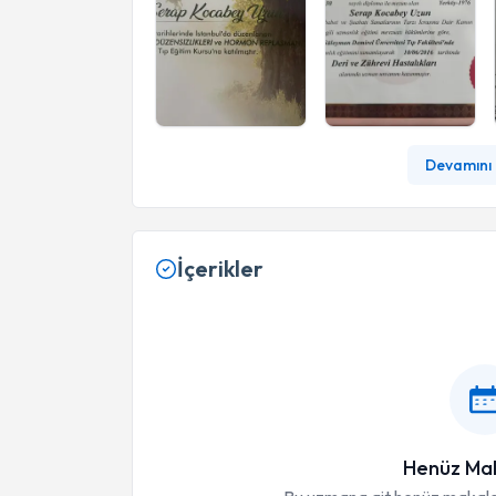
Devamını 
İçerikler
Henüz Mak