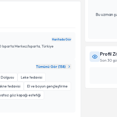
Bu uzman şu
Haritada Gör
0 Isparta Merkez/Isparta, Türkiye
Profil Z
Son 30 gü
Tümünü Gör (
158
)
k Dolgusu
Leke tedavisi
akne tedavisi
El ve boyun gençleştirme
yatsız göz kapağı estetiği