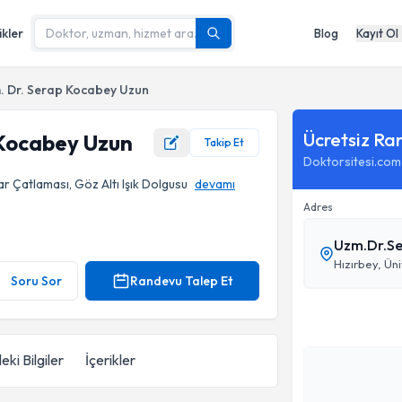
ikler
Blog
Kayıt Ol
. Dr. Serap Kocabey Uzun
Ücretsiz Ra
 Kocabey Uzun
Takip Et
Doktorsitesi.com
r Çatlaması, Göz Altı Işık Dolgusu
devamı
Adres
Uzm.Dr.S
ı
Soru Sor
Randevu Talep Et
eki Bilgiler
İçerikler