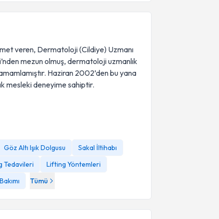
met veren, Dermatoloji (Cildiye) Uzmanı
esi’nden mezun olmuş, dermatoloji uzmanlık
 tamamlamıştır. Haziran 2002’den bu yana
lık mesleki deneyime sahiptir.
Göz Altı Işık Dolgusu
Sakal İltihabı
g Tedavileri
Lifting Yöntemleri
t Bakımı
Tümü