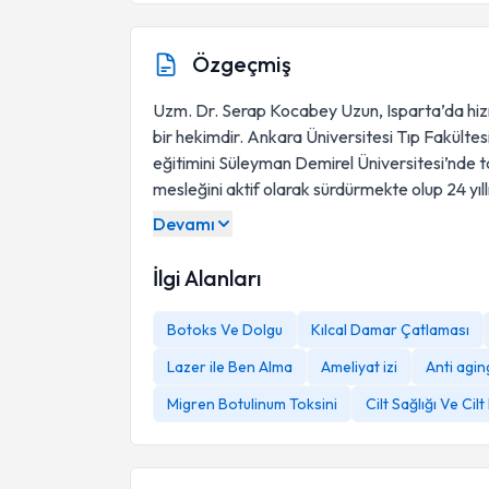
Özgeçmiş
Uzm. Dr. Serap Kocabey Uzun, Isparta’da hiz
bir hekimdir. Ankara Üniversitesi Tıp Fakült
eğitimini Süleyman Demirel Üniversitesi’nde
mesleğini aktif olarak sürdürmekte olup 24 yıl
Devamı
İlgi Alanları
Botoks Ve Dolgu
Kılcal Damar Çatlaması
Lazer ile Ben Alma
Ameliyat izi
Anti agin
Migren Botulinum Toksini
Cilt Sağlığı Ve Cil