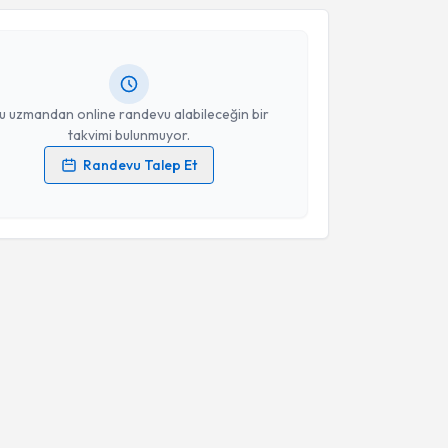
Serap Kocabey Uzun
için randevu takvimi talebi
Size bu uzmandan randevu almanız için bir takvim
ında e-posta ile bilgilendireceğiz.
resiniz
u uzmandan online randevu alabileceğin bir
takvimi bulunmuyor.
Randevu Talep Et
 verilerimin işlenmesine ilişkin
Aydınlatma Metni
'ni
 ve kişisel verilerimin belirtilen kapsamda
esini kabul ediyorum.
Takvim Talebini Gönder