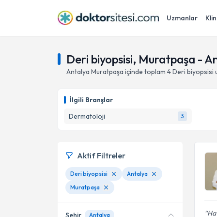
Uzmanlar
Klin
Deri biyopsisi, Muratpaşa - A
Antalya
Muratpaşa
içinde toplam
4
Deri biyopsisi
u
İlgili Branşlar
Dermatoloji
3
Aktif Filtreler
Deri biyopsisi
Antalya
Muratpaşa
Ha
Şehir
Antalya