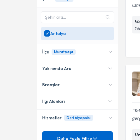
uzma
Me
Yıl
Antalya
İlçe
Muratpaşa
Yakınımda Ara
Branşlar
Konumuma yakın uzmanları
Muratpaşa
göster
İlgi Alanları
Tek
Hizmetler
gerç
Deri biyopsisi
Dermatoloji
Mezuniyet
Uz
Benler
Daha Fazla Filtre