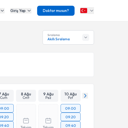
Giriş Yap
Doktor musun?
Sıralama
Akıllı Sıralama
7 Ağu
8 Ağu
9 Ağu
10 Ağu
Cum
Cmt
Paz
Pzt
09:00
09:00
09:20
09:20
09:40
09:40
Takvim
Takvim