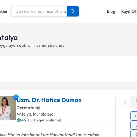
ikler
Blog
Kayıt Ol
ntalya
ygulayan doktor - uzman bulundu
Uzm. Dr. Hatice Duman
Dermatoloji
Antalya
, Muratpaşa
4.9
(
18
Değerlendirme)
tice Hanım tam bir doktor Hanımefendi konusundaki