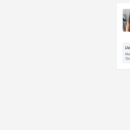
Uz
Hız
Tür