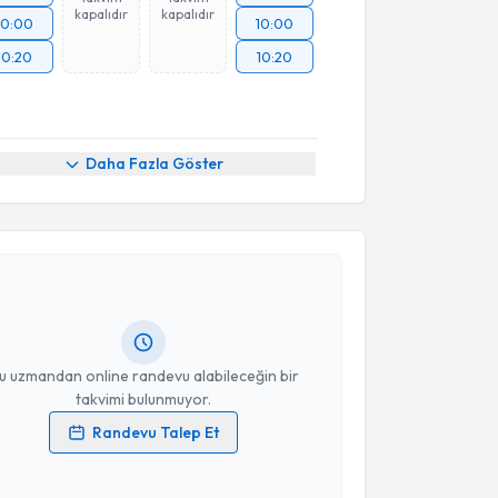
kapalıdır
kapalıdır
10:00
10:00
10:20
10:20
Daha Fazla Göster
akvimi Talebi
li Bacanlı
için randevu takvimi talebi oluşturun. Size
 randevu almanız için bir takvim hazırlandığında e-
lgilendireceğiz.
resiniz
u uzmandan online randevu alabileceğin bir
takvimi bulunmuyor.
Randevu Talep Et
 verilerimin işlenmesine ilişkin
Aydınlatma Metni
'ni
 ve kişisel verilerimin belirtilen kapsamda