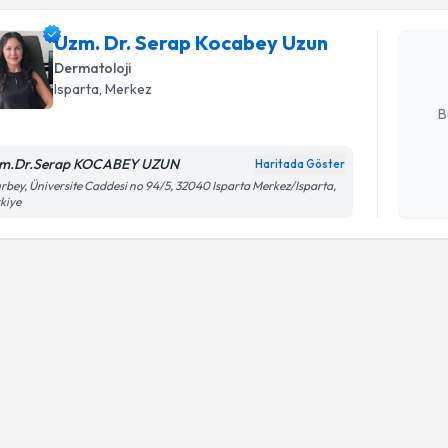
Uzm. Dr. 
oluşturun. 
Uzm. Dr. Serap Kocabey Uzun
hazırlandığ
Dermatoloji
E-posta Ad
Isparta
, Merkez
B
m.Dr.Serap KOCABEY UZUN
Haritada Göster
Kişisel
ırbey, Üniversite Caddesi no 94/5, 32040 Isparta Merkez/Isparta,
kiye
okudum
işlenm