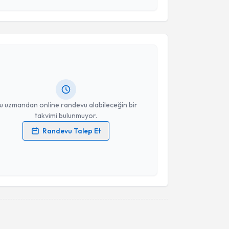
esini kabul ediyorum.
akvimi Talebi
Takvim Talebini Gönder
Hülya Okçu
için randevu takvimi talebi oluşturun. Size
 randevu almanız için bir takvim hazırlandığında e-
lgilendireceğiz.
resiniz
u uzmandan online randevu alabileceğin bir
takvimi bulunmuyor.
Randevu Talep Et
 verilerimin işlenmesine ilişkin
Aydınlatma Metni
'ni
 ve kişisel verilerimin belirtilen kapsamda
esini kabul ediyorum.
Takvim Talebini Gönder
akvimi Talebi