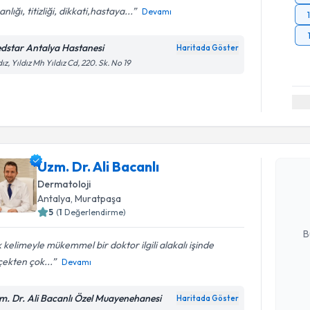
nlığı, titizliği, dikkati,hastaya...
Devamı
dstar Antalya Hastanesi
Haritada Göster
dız, Yıldız Mh Yıldız Cd, 220. Sk. No 19
Randevu T
Uzm. Dr. A
Uzm. Dr. Ali Bacanlı
bu uzmandan
Dermatoloji
posta ile bi
Antalya
, Muratpaşa
5
(
1
Değerlendirme)
E-posta Ad
B
 kelimeyle mükemmel bir doktor ilgili alakalı işinde
ekten çok...
Devamı
Kişisel
okudum
m. Dr. Ali Bacanlı Özel Muayenehanesi
Haritada Göster