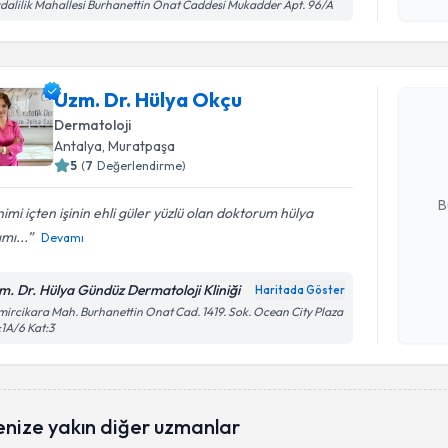
işlenm
dalilik Mahallesi Burhanettin Onat Caddesi Mukadder Apt. 96/A
Randevu T
Uzm. Dr. Hülya Okçu
Uzm. Dr. 
bu uzmandan
Dermatoloji
posta ile bi
Antalya
, Muratpaşa
5
(
7
Değerlendirme)
E-posta Ad
B
imi içten işinin ehli güler yüzlü olan doktorum hülya
mı...
Devamı
Kişisel
m. Dr. Hülya Gündüz Dermatoloji Kliniği
Haritada Göster
okudum
ircikara Mah. Burhanettin Onat Cad. 1419. Sok. Ocean City Plaza
işlenm
1A/6 Kat:3
Randevu T
enize yakın diğer uzmanlar