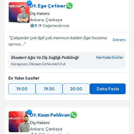
Dt. Ege Çetiner
Diş Hekimi
Ankara
, Çankaya
5
(
9
Değerlendirme)
Çalışanlar çok ilgili çok memnun kaldım Ege hocama
Devamı
ayrıca...
Ekadent Ağız Ve Diş Sağlığı Polikliniği
Haritada Göster
Karapınar, Dikmen Cd No:440 D:A
En Yakın Saatler
19:00
19:30
20:00
Daha Fazla
Dt. Kaan Pehlivan
Diş Hekimi
Ankara
, Çankaya