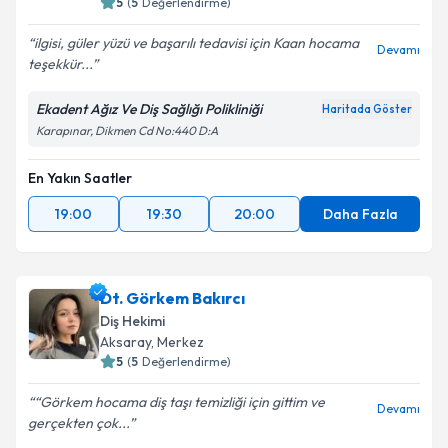
5
(
5
Değerlendirme)
ilgisi, güler yüzü ve başarılı tedavisi için Kaan hocama
Devamı
teşekkür...
Ekadent Ağız Ve Diş Sağlığı Polikliniği
Haritada Göster
Karapınar, Dikmen Cd No:440 D:A
En Yakın Saatler
19:00
19:30
20:00
Daha Fazla
Dt. Görkem Bakırcı
Diş Hekimi
Aksaray
, Merkez
5
(
5
Değerlendirme)
“Görkem hocama diş taşı temizliği için gittim ve
Devamı
gerçekten çok...