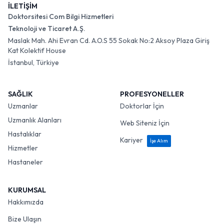
İLETİŞİM
Doktorsitesi Com Bilgi Hizmetleri
Teknoloji ve Ticaret A.Ş.
Maslak Mah. Ahi Evran Cd. A.O.S 55 Sokak No:2 Aksoy Plaza Giriş
Kat Kolektif House
İstanbul, Türkiye
SAĞLIK
PROFESYONELLER
Uzmanlar
Doktorlar İçin
Uzmanlık Alanları
Web Siteniz İçin
Hastalıklar
Kariyer
İşe Alım
Hizmetler
Hastaneler
KURUMSAL
Hakkımızda
Bize Ulaşın