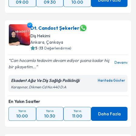
Daha Fazla
09:00
09:30
10:00
Dt. Candost Şekerler
Diş Hekimi
Ankara
, Çankaya
5
(
13
Değerlendirme)
Can hocamla tedavim devam ediyor şuana kadar hiç
Devamı
bir şikayetim...
Ekadent Ağız Ve Diş Sağlığı Polikliniği
Haritada Göster
Karapınar, Dikmen Cd No:440 D:A
En Yakın Saatler
Yarın
Yarın
Yarın
Daha Fazla
10:00
10:30
11:00