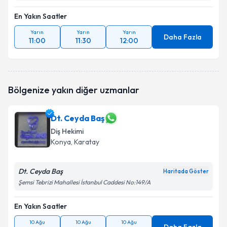
En Yakın Saatler
Yarın
Yarın
Yarın
Daha Fazla
11:00
11:30
12:00
Bölgenize yakın diğer uzmanlar
Dt. Ceyda Baş
Diş Hekimi
Konya
, Karatay
Dt. Ceyda Baş
Haritada Göster
Şemsi Tebrizi Mahallesi İstanbul Caddesi No:149/A
En Yakın Saatler
10 Ağu
10 Ağu
10 Ağu