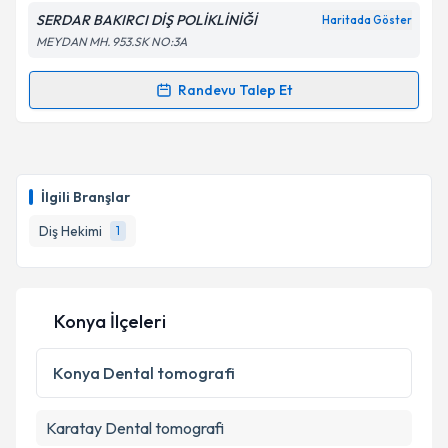
SERDAR BAKIRCI DİŞ POLİKLİNİĞİ
Haritada Göster
MEYDAN MH. 953.SK NO:3A
Randevu Talep Et
Randevu Takvimi Talebi
Dt. Görkem Bakırcı
için randevu takvimi talebi
oluşturun. Size bu uzmandan randevu almanız için bir
İlgili Branşlar
takvim hazırlandığında e-posta ile bilgilendireceğiz.
Diş Hekimi
1
E-posta Adresiniz
Konya İlçeleri
Kişisel verilerimin işlenmesine ilişkin
Aydınlatma
Metni
'ni okudum ve kişisel verilerimin belirtilen
Konya
Dental tomografi
kapsamda işlenmesini kabul ediyorum.
Karatay
Dental tomografi
Takvim Talebini Gönder