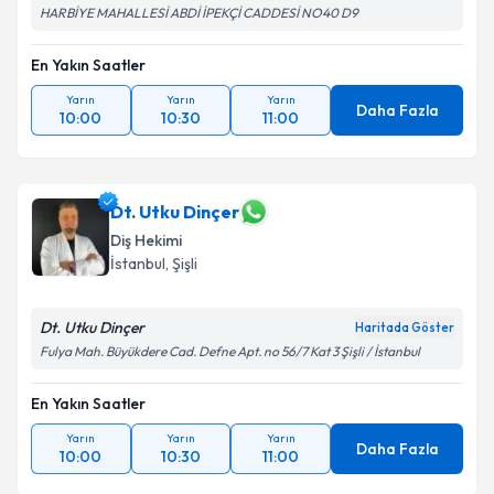
HARBİYE MAHALLESİ ABDİ İPEKÇİ CADDESİ NO40 D9
En Yakın Saatler
Yarın
Yarın
Yarın
Daha Fazla
10:00
10:30
11:00
Dt. Utku Dinçer
Diş Hekimi
İstanbul
, Şişli
Dt. Utku Dinçer
Haritada Göster
Fulya Mah. Büyükdere Cad. Defne Apt. no 56/7 Kat 3 Şişli / İstanbul
En Yakın Saatler
Yarın
Yarın
Yarın
Daha Fazla
10:00
10:30
11:00