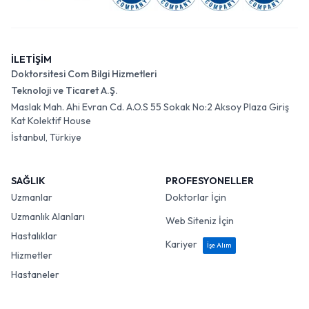
İLETİŞİM
Doktorsitesi Com Bilgi Hizmetleri
Teknoloji ve Ticaret A.Ş.
Maslak Mah. Ahi Evran Cd. A.O.S 55 Sokak No:2 Aksoy Plaza Giriş
Kat Kolektif House
İstanbul, Türkiye
SAĞLIK
PROFESYONELLER
Uzmanlar
Doktorlar İçin
Uzmanlık Alanları
Web Siteniz İçin
Hastalıklar
Kariyer
İşe Alım
Hizmetler
Hastaneler