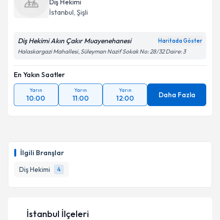
Diş Hekimi
İstanbul
, Şişli
Diş Hekimi Akın Çakır Muayenehanesi
Haritada Göster
Halaskargazi Mahallesi, Süleyman Nazif Sokak No: 28/32 Daire: 3
En Yakın Saatler
Yarın
Yarın
Yarın
Daha Fazla
10:00
11:00
12:00
İlgili Branşlar
Diş Hekimi
4
İstanbul İlçeleri