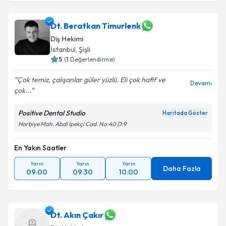
Dt. Beratkan Timurlenk
Diş Hekimi
İstanbul
, Şişli
5
(
1
Değerlendirme)
Çok temiz, çalışanlar güler yüzlü. Eli çok hafif ve
Devamı
çok...
Positive Dental Studio
Haritada Göster
Harbiye Mah. Abdi İpekçi Cad. No:40 D:9
En Yakın Saatler
Yarın
Yarın
Yarın
Daha Fazla
09:00
09:30
10:00
Dt. Akın Çakır