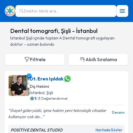
Doktor, klinik ara...
Dental tomografi, Şişli - İstanbul
İstanbul
Şişli
içinde toplam
4
Dental tomografi
uygulayan
doktor - uzman bulundu
Filtrele
Akıllı Sıralama
Dt. Eren Işıldak
Diş Hekimi
İstanbul
, Şişli
5
(
1
Değerlendirme)
Gayet güleryüzlü, işine hakim yeni teknolojik cihazlar
Devamı
kullanıyor cok da...
POSİTİVE DENTAL STUDİO
Haritada Göster