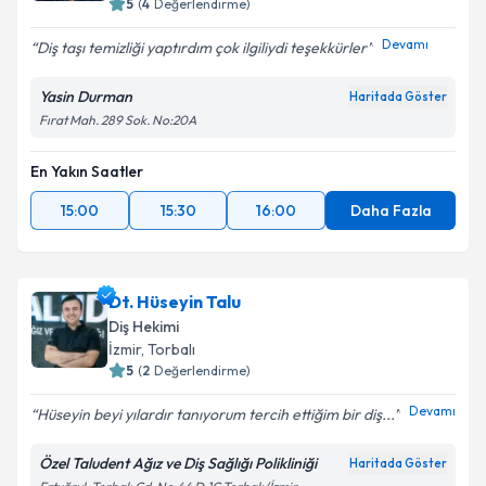
5
(
4
Değerlendirme)
Devamı
Diş taşı temizliği yaptırdım çok ilgiliydi teşekkürler
Yasin Durman
Haritada Göster
Fırat Mah. 289 Sok. No:20A
En Yakın Saatler
15:00
15:30
16:00
Daha Fazla
Dt. Hüseyin Talu
Diş Hekimi
İzmir
, Torbalı
5
(
2
Değerlendirme)
Devamı
Hüseyin beyi yılardır tanıyorum tercih ettiğim bir diş...
Özel Taludent Ağız ve Diş Sağlığı Polikliniği
Haritada Göster