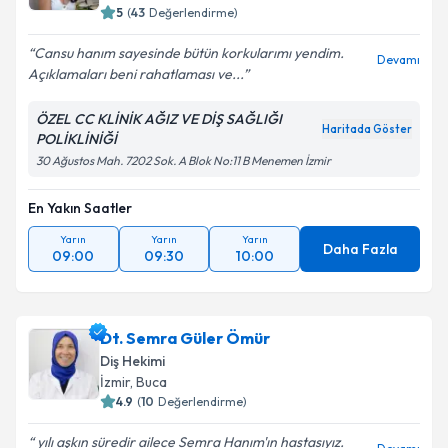
5
(
43
Değerlendirme)
Cansu hanım sayesinde bütün korkularımı yendim.
Devamı
Açıklamaları beni rahatlaması ve...
ÖZEL CC KLİNİK AĞIZ VE DİŞ SAĞLIĞI
Haritada Göster
POLİKLİNİĞİ
30 Ağustos Mah. 7202 Sok. A Blok No:11 B Menemen İzmir
En Yakın Saatler
Yarın
Yarın
Yarın
Daha Fazla
09:00
09:30
10:00
Dt. Semra Güler Ömür
Diş Hekimi
İzmir
, Buca
4.9
(
10
Değerlendirme)
yılı aşkın süredir ailece Semra Hanım'ın hastasıyız.