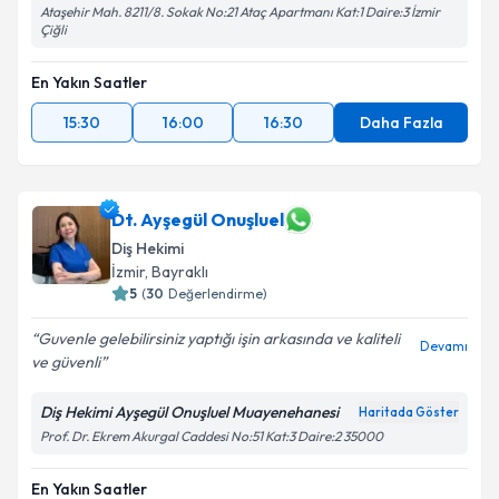
Ataşehir Mah. 8211/8. Sokak No:21 Ataç Apartmanı Kat:1 Daire:3 İzmir
Çiğli
En Yakın Saatler
15:30
16:00
16:30
Daha Fazla
Dt. Ayşegül Onuşluel
Diş Hekimi
İzmir
, Bayraklı
5
(
30
Değerlendirme)
Guvenle gelebilirsiniz yaptığı işin arkasında ve kaliteli
Devamı
ve güvenli
Diş Hekimi Ayşegül Onuşluel Muayenehanesi
Haritada Göster
Prof. Dr. Ekrem Akurgal Caddesi No:51 Kat:3 Daire:2 35000
En Yakın Saatler