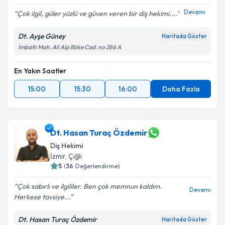
Devamı
Çok ilgil, güler yüzlü ve güven veren bir diş hekimi....
Dt. Ayşe Güney
Haritada Göster
İmbatlı Mah. Ali Alp Böke Cad. no 286 A
En Yakın Saatler
15:00
15:30
16:00
Daha Fazla
Dt. Hasan Turaç Özdemir
Diş Hekimi
İzmir
, Çiğli
5
(
36
Değerlendirme)
Çok sabırlı ve ilgililer. Ben çok memnun kaldım.
Devamı
Herkese tavsiye...
Dt. Hasan Turaç Özdemir
Haritada Göster