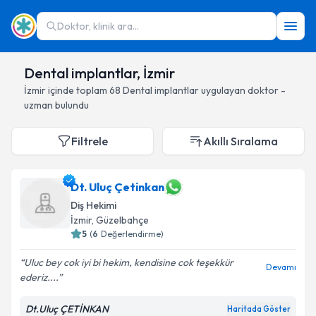
Doktor, klinik ara...
Dental implantlar, İzmir
İzmir
içinde toplam
68
Dental implantlar
uygulayan doktor -
uzman bulundu
Filtrele
Akıllı Sıralama
Dt. Uluç Çetinkan
Diş Hekimi
İzmir
, Güzelbahçe
5
(
6
Değerlendirme)
Uluc bey cok iyi bi hekim, kendisine cok teşekkür
Devamı
ederiz....
Dt.Uluç ÇETİNKAN
Haritada Göster