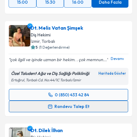
15:00
15:30
16:00
Daha Fazla
Dt. Melis Vatan Şimşek
Diş Hekimi
İzmir
, Torbalı
5
(
1
Değerlendirme)
Devamı
çok ilgili ve işinde uzman bir hekim. . çok memnun...
Özel Taludent Ağız ve Diş Sağlığı Polikliniği
Haritada Göster
Ertuğrul, Torbalı Cd. No:44/1C Torbalı/İzmir
0 (850) 433 42 84
Randevu Takvimi Talebi
Randevu Talep Et
Dt. Melis Vatan Şimşek
için randevu takvimi talebi
oluşturun. Size bu uzmandan randevu almanız için bir
Dt. Dilek İlhan
takvim hazırlandığında e-posta ile bilgilendireceğiz.