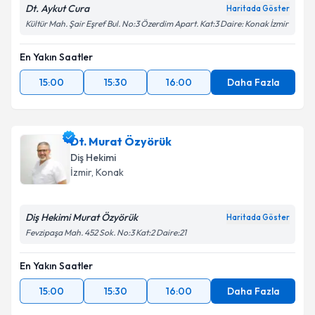
Dt. Aykut Cura
Haritada Göster
Kültür Mah. Şair Eşref Bul. No:3 Özerdim Apart. Kat:3 Daire: Konak İzmir
En Yakın Saatler
15:00
15:30
16:00
Daha Fazla
Dt. Murat Özyörük
Diş Hekimi
İzmir
, Konak
Diş Hekimi Murat Özyörük
Haritada Göster
Fevzipaşa Mah. 452 Sok. No:3 Kat:2 Daire:21
En Yakın Saatler
15:00
15:30
16:00
Daha Fazla