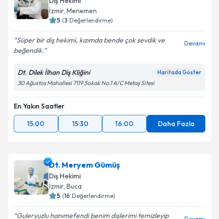
Diş Hekimi
E-posta Adresiniz
İzmir
, Menemen
5
(
3
Değerlendirme)
Süper bir diş hekimi, kızımda bende çok sevdik ve
Devamı
beğendik.
Kişisel verilerimin işlenmesine ilişkin
Aydınlatma
Metni
'ni okudum ve kişisel verilerimin belirtilen
Dt. Dilek İlhan Diş Kliğini
Haritada Göster
kapsamda işlenmesini kabul ediyorum.
30 Ağustos Mahallesi 7119 Sokak No.1 A/C Metaş Sitesi
En Yakın Saatler
Takvim Talebini Gönder
15:00
15:30
16:00
Daha Fazla
Dt. Meryem Gümüş
Diş Hekimi
İzmir
, Buca
5
(
16
Değerlendirme)
Guleryuzlu hanımefendi benim dişlerimi temizleyip
Devamı