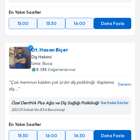
En Yakın Saatler
15:00
15:30
16:00
Daha Fazla
Dt. Hasan Biçer
Diş Hekimi
İzmir
, Buca
5
(
135
Değerlendirme)
Çok memnun kaldım çok iyi bir diş polikliniği. Kaplama
Devamı
diş...
Özel DentHA Plus Ağız ve Diş Sağlığı Polikliniği
Haritada Göster
220/21 Sokak No:83 A Buca koop
En Yakın Saatler
15:30
16:00
16:30
Daha Fazla