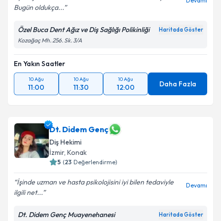
Devamı
Bugün oldukça...
Özel Buca Dent Ağız ve Diş Sağlığı Polikinliği
Haritada Göster
Kozağaç Mh. 256. Sk. 3/A
En Yakın Saatler
10 Ağu
10 Ağu
10 Ağu
Daha Fazla
11:00
11:30
12:00
Dt. Didem Genç
Diş Hekimi
İzmir
, Konak
5
(
23
Değerlendirme)
İşinde uzman ve hasta psikolojisini iyi bilen tedaviyle
Devamı
ilgili net...
Dt. Didem Genç Muayenehanesi
Haritada Göster