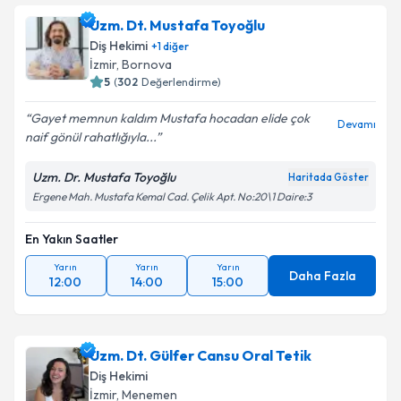
Uzm. Dt. Mustafa Toyoğlu
Diş Hekimi
+
1
diğer
İzmir
, Bornova
5
(
302
Değerlendirme)
Gayet memnun kaldım Mustafa hocadan elide çok
Devamı
naif gönül rahatlığıyla...
Uzm. Dr. Mustafa Toyoğlu
Haritada Göster
Ergene Mah. Mustafa Kemal Cad. Çelik Apt. No:20\1 Daire:3
En Yakın Saatler
Yarın
Yarın
Yarın
Daha Fazla
12:00
14:00
15:00
Uzm. Dt. Gülfer Cansu Oral Tetik
Diş Hekimi
İzmir
, Menemen