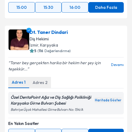
15:00
15:30
16:00
Daha Fazla
Dt. Taner Dindari
Diş Hekimi
İzmir
, Karşıyaka
5
(
116
Değerlendirme)
Taner bey gerçekten harika bir hekim her şey için
Devamı
teşekkür...
Adres
1
Adres
2
Özel DentaPoint Ağız ve Diş Sağlığı Polikliniği
Haritada Göster
Karşıyaka Girne Bulvarı Şubesi
Bahriye Üçok Mahallesi Girne Bulvarı No: 154/A
En Yakın Saatler