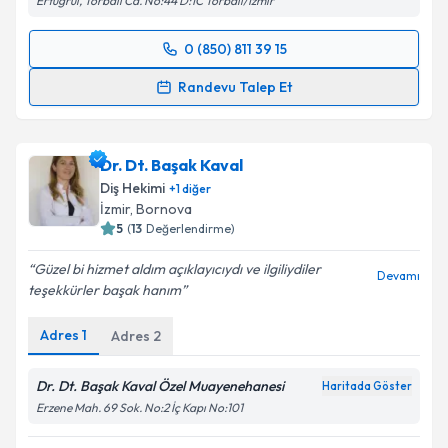
Ertuğrul, Torbalı Cd. No:44 D:1C Torbalı/İzmir
0 (850) 811 39 15
Randevu Takvimi Talebi
Randevu Talep Et
Dt. Hüseyin Talu
için randevu takvimi talebi oluşturun.
Size bu uzmandan randevu almanız için bir takvim
Dr. Dt. Başak Kaval
hazırlandığında e-posta ile bilgilendireceğiz.
Diş Hekimi
+
1
diğer
E-posta Adresiniz
İzmir
, Bornova
5
(
13
Değerlendirme)
Güzel bi hizmet aldım açıklayıcıydı ve ilgiliydiler
Devamı
teşekkürler başak hanım
Kişisel verilerimin işlenmesine ilişkin
Aydınlatma
Metni
'ni okudum ve kişisel verilerimin belirtilen
Adres
1
Adres
2
kapsamda işlenmesini kabul ediyorum.
Dr. Dt. Başak Kaval Özel Muayenehanesi
Haritada Göster
Takvim Talebini Gönder
Erzene Mah. 69 Sok. No:2 İç Kapı No:101