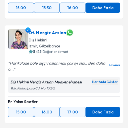
15:00
15:30
16:00
Daha Fazla
Dt. Nergiz Arslan
Diş Hekimi
İzmir
, Güzelbahçe
5
(
45
Değerlendirme)
Harikulade böle dișçi raslanmak çok iyi oldu. Ben daha
Devamı
o...
Diş Hekimi Nergiz Arslan Muayenehanesi
Haritada Göster
Yalı, Mithatpaşa Cd. No:130/2
En Yakın Saatler
15:00
16:00
17:00
Daha Fazla