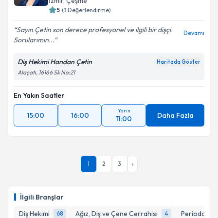
İzmir
, Çeşme
5
(
1
Değerlendirme)
Sayın Çetin son derece profesyonel ve ilgili bir dişçi.
Devamı
Sorularımın...
Diş Hekimi Handan Çetin
Haritada Göster
Alaçatı, 16166 Sk No:21
En Yakın Saatler
Yarın
15:00
16:00
Daha Fazla
11:00
1
2
3
›
İlgili Branşlar
Diş Hekimi
Ağız, Diş ve Çene Cerrahisi
Periodontolo
68
4