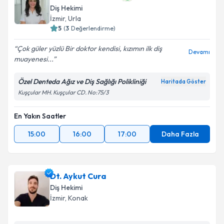
Diş Hekimi
İzmir
, Urla
5
(
3
Değerlendirme)
Çok güler yüzlü Bir doktor kendisi, kızımın ilk diş
Devamı
muayenesi...
Özel Denteda Ağız ve Diş Sağlığı Polikliniği
Haritada Göster
Kuşçular MH. Kuşçular CD. No:75/3
En Yakın Saatler
15:00
16:00
17:00
Daha Fazla
Dt. Aykut Cura
Diş Hekimi
İzmir
, Konak