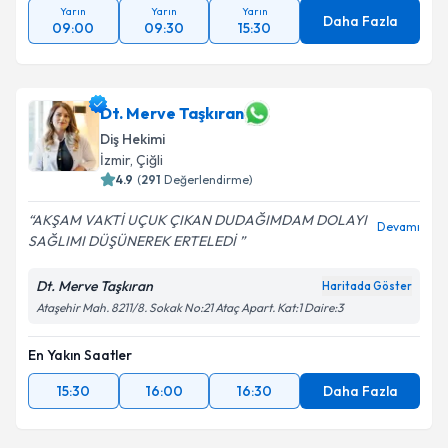
Yarın
Yarın
Yarın
Daha Fazla
09:00
09:30
15:30
Dt. Merve Taşkıran
Diş Hekimi
İzmir
, Çiğli
4.9
(
291
Değerlendirme)
AKŞAM VAKTİ UÇUK ÇIKAN DUDAĞIMDAM DOLAYI
Devamı
SAĞLIMI DÜŞÜNEREK ERTELEDİ
Dt. Merve Taşkıran
Haritada Göster
Ataşehir Mah. 8211/8. Sokak No:21 Ataç Apart. Kat:1 Daire:3
En Yakın Saatler
15:30
16:00
16:30
Daha Fazla