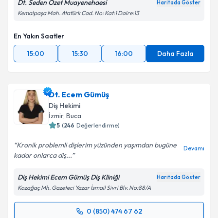
Dt. Seden Özet Muayenehaesi
Haritada Göster
Kemalpaşa Mah. Atatürk Cad. No: Kat:1 Daire:13
En Yakın Saatler
15:00
15:30
16:00
Daha Fazla
Dt. Ecem Gümüş
Diş Hekimi
İzmir
, Buca
5
(
246
Değerlendirme)
Kronik problemli dişlerim yüzünden yaşımdan bugüne
Devamı
kadar onlarca diş...
Diş Hekimi Ecem Gümüş Diş Kliniği
Haritada Göster
Kozağaç Mh. Gazeteci Yazar İsmail Sivri Blv. No:88/A
0 (850) 474 67 62
Randevu Takvimi Talebi