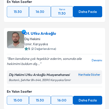
En Yakın Saatler
Yarın
15:30
16:30
Daha Fazla
11:30
Dt. Utku Arıkoğlu
Diş Hekimi
İzmir
, Karşıyaka
5
(
2
Değerlendirme)
Ben kendisine çok teşekkür ederim, sonunda aile
Devamı
hekimimi buldum diş...
Diş Hekimi Utku Arıkoğlu Muayenehanesi
Haritada Göster
Bostanlı, Şehitler Blv 64A, 35590 Karşıyaka/İzmir
En Yakın Saatler
15:00
15:30
16:00
Daha Fazla