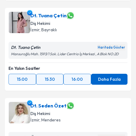
Dt. Tuana Çetin
Diş Hekimi
İzmir
, Bayraklı
Dt. Tuana Çetin
Haritada Göster
Mansuroğlu Mah. 1593/1 Sok. Lider Centrio İş Merkezi , A Blok NO:2D
En Yakın Saatler
15:00
15:30
16:00
Daha Fazla
Dt. Seden Özet
Diş Hekimi
İzmir
, Menderes