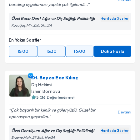
bonding uygulaması yapıldı çok ilgilendi...
Özel Buca Dent Ağız ve Diş Sağlığı Polikinliği
Haritada Göster
Kozağaç Mh. 256. Sk. 3/A
En Yakın Saatler
15:00
15:30
16:00
Daha Fazla
Dt. Beyza Ece Kılınç
Diş Hekimi
İzmir
, Bornova
5
(
36
Değerlendirme)
Çok başarılı bir klinik ve güleryüzlü. Güzel bir
Devamı
operasyon geçirdim.
Özel Dentilyum Ağız ve Diş Sağlığı Polikliniği
Haritada Göster
Erzene Mah. 29 Sok. No:3A