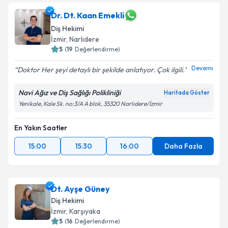
Dr. Dt. Kaan Emekli
Diş Hekimi
İzmir
, Narlıdere
5
(
19
Değerlendirme)
Devamı
Doktor Her şeyi detaylı bir şekilde anlatıyor. Çok ilgili.
Navi Ağız ve Diş Sağlığı Polikliniği
Haritada Göster
Yenikale, Kale Sk. no:3/A A blok, 35320 Narlıdere/İzmir
En Yakın Saatler
15:00
15:30
16:00
Daha Fazla
Dt. Ayşe Güney
Diş Hekimi
İzmir
, Karşıyaka
5
(
16
Değerlendirme)