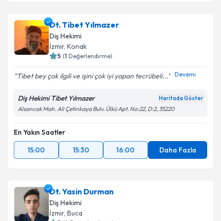
Dt. Tibet Yılmazer
Diş Hekimi
İzmir
, Konak
5
(
1
Değerlendirme)
Devamı
Tibet bey çok ilgili ve işini çok iyi yapan tecrübeli...
Diş Hekimi Tibet Yılmazer
Haritada Göster
Alsancak Mah. Ali Çetinkaya Bulv. Ülkü Apt. No:22, D:2, 35220
En Yakın Saatler
15:00
15:30
16:00
Daha Fazla
Dt. Yasin Durman
Diş Hekimi
İzmir
, Buca