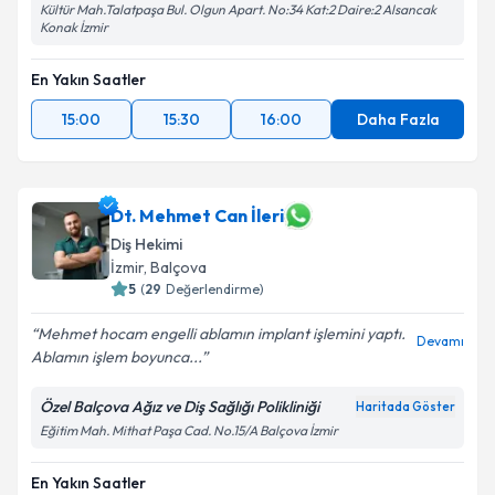
Kültür Mah.Talatpaşa Bul. Olgun Apart. No:34 Kat:2 Daire:2 Alsancak
Konak İzmir
En Yakın Saatler
15:00
15:30
16:00
Daha Fazla
Dt. Mehmet Can İleri
Diş Hekimi
İzmir
, Balçova
5
(
29
Değerlendirme)
Mehmet hocam engelli ablamın implant işlemini yaptı.
Devamı
Ablamın işlem boyunca...
Özel Balçova Ağız ve Diş Sağlığı Polikliniği
Haritada Göster
Eğitim Mah. Mithat Paşa Cad. No.15/A Balçova İzmir
En Yakın Saatler