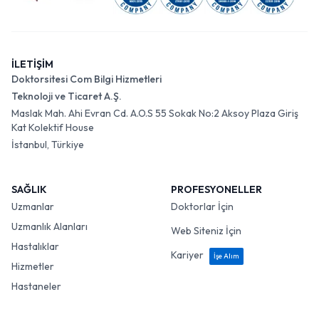
İLETİŞİM
Doktorsitesi Com Bilgi Hizmetleri
Teknoloji ve Ticaret A.Ş.
Maslak Mah. Ahi Evran Cd. A.O.S 55 Sokak No:2 Aksoy Plaza Giriş
Kat Kolektif House
İstanbul, Türkiye
SAĞLIK
PROFESYONELLER
Uzmanlar
Doktorlar İçin
Uzmanlık Alanları
Web Siteniz İçin
Hastalıklar
Kariyer
İşe Alım
Hizmetler
Hastaneler