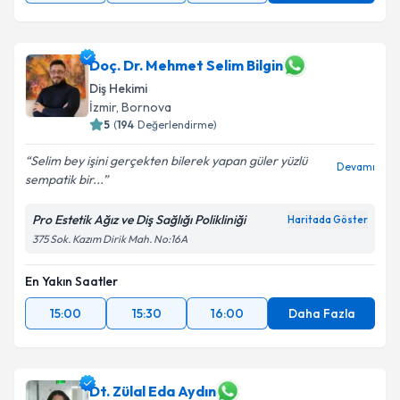
Doç. Dr. Mehmet Selim Bilgin
Diş Hekimi
İzmir
, Bornova
5
(
194
Değerlendirme)
Selim bey işini gerçekten bilerek yapan güler yüzlü
Devamı
sempatik bir...
Pro Estetik Ağız ve Diş Sağlığı Polikliniği
Haritada Göster
375 Sok. Kazım Dirik Mah. No:16A
En Yakın Saatler
15:00
15:30
16:00
Daha Fazla
Dt. Zülal Eda Aydın