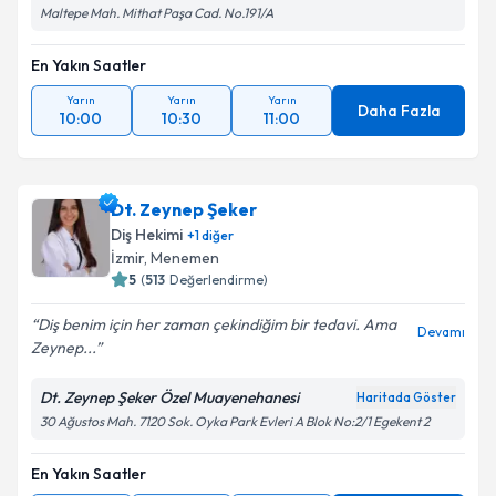
Maltepe Mah. Mithat Paşa Cad. No.191/A
En Yakın Saatler
Yarın
Yarın
Yarın
Daha Fazla
10:00
10:30
11:00
Dt. Zeynep Şeker
Diş Hekimi
+
1
diğer
İzmir
, Menemen
5
(
513
Değerlendirme)
Diş benim için her zaman çekindiğim bir tedavi. Ama
Devamı
Zeynep...
Dt. Zeynep Şeker Özel Muayenehanesi
Haritada Göster
30 Ağustos Mah. 7120 Sok. Oyka Park Evleri A Blok No:2/1 Egekent 2
En Yakın Saatler