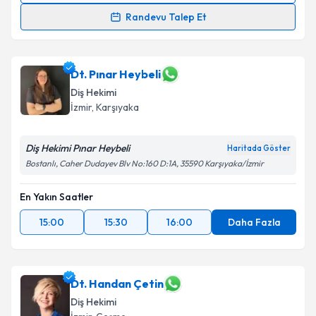
Randevu Talep Et
Dt. Ecem Gümüş
için randevu takvimi talebi
oluşturun. Size bu uzmandan randevu almanız için bir
takvim hazırlandığında e-posta ile bilgilendireceğiz.
Dt. Pınar Heybeli
Diş Hekimi
E-posta Adresiniz
İzmir
, Karşıyaka
Diş Hekimi Pınar Heybeli
Haritada Göster
Bostanlı, Caher Dudayev Blv No:160 D:1A, 35590 Karşıyaka/İzmir
Kişisel verilerimin işlenmesine ilişkin
Aydınlatma
Metni
'ni okudum ve kişisel verilerimin belirtilen
En Yakın Saatler
kapsamda işlenmesini kabul ediyorum.
15:00
15:30
16:00
Daha Fazla
Takvim Talebini Gönder
Dt. Handan Çetin
Diş Hekimi