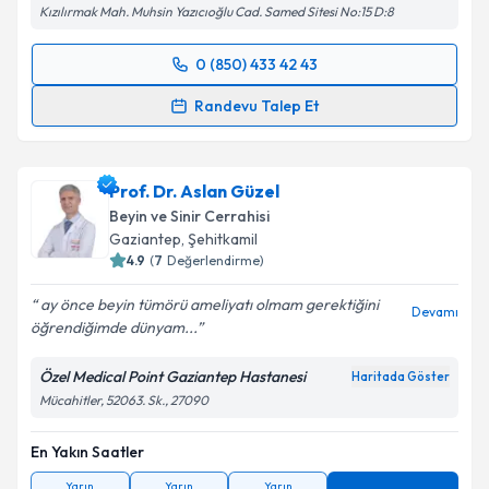
Kızılırmak Mah. Muhsin Yazıcıoğlu Cad. Samed Sitesi No:15 D:8
0 (850) 433 42 43
Randevu Takvimi Talebi
Randevu Talep Et
Prof. Dr. Mehmet Erkan Üstün
için randevu takvimi
talebi oluşturun. Size bu uzmandan randevu almanız
Prof. Dr. Aslan Güzel
için bir takvim hazırlandığında e-posta ile
bilgilendireceğiz.
Beyin ve Sinir Cerrahisi
Gaziantep
, Şehitkamil
E-posta Adresiniz
4.9
(
7
Değerlendirme)
ay önce beyin tümörü ameliyatı olmam gerektiğini
Devamı
öğrendiğimde dünyam...
Kişisel verilerimin işlenmesine ilişkin
Aydınlatma
Özel Medical Point Gaziantep Hastanesi
Haritada Göster
Metni
'ni okudum ve kişisel verilerimin belirtilen
Mücahitler, 52063. Sk., 27090
kapsamda işlenmesini kabul ediyorum.
En Yakın Saatler
Takvim Talebini Gönder
Yarın
Yarın
Yarın