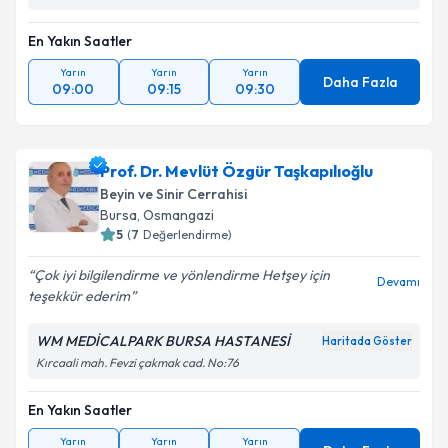
En Yakın Saatler
Yarın
Yarın
Yarın
Daha Fazla
09:00
09:15
09:30
Prof. Dr. Mevlüt Özgür Taşkapılıoğlu
Beyin ve Sinir Cerrahisi
Bursa
, Osmangazi
5
(
7
Değerlendirme)
Çok iyi bilgilendirme ve yönlendirme Hetşey için
Devamı
teşekkür ederim
WM MEDİCALPARK BURSA HASTANESİ
Haritada Göster
Kırcaali mah. Fevzi çakmak cad. No:76
En Yakın Saatler
Yarın
Yarın
Yarın