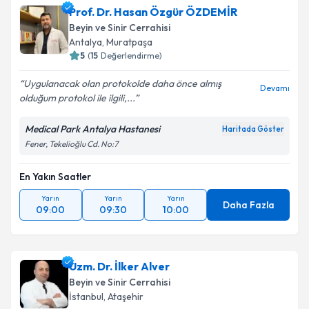
Prof. Dr. Hasan Özgür ÖZDEMİR
Beyin ve Sinir Cerrahisi
Antalya
, Muratpaşa
5
(
15
Değerlendirme)
Uygulanacak olan protokolde daha önce almış
Devamı
olduğum protokol ile ilgili,...
Medical Park Antalya Hastanesi
Haritada Göster
Fener, Tekelioğlu Cd. No:7
En Yakın Saatler
Yarın
Yarın
Yarın
Daha Fazla
09:00
09:30
10:00
Uzm. Dr. İlker Alver
Beyin ve Sinir Cerrahisi
İstanbul
, Ataşehir