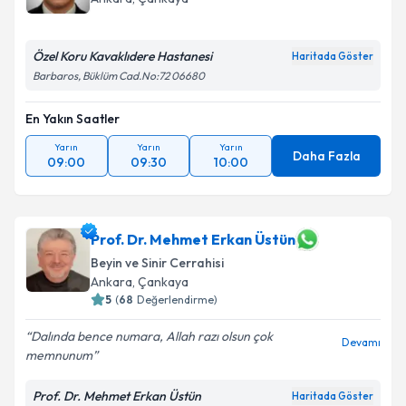
Özel Koru Kavaklıdere Hastanesi
Haritada Göster
Barbaros, Büklüm Cad.No:72 06680
Kişisel verilerimin işlenmesine ilişkin
Aydınlatma
Metni
'ni okudum ve kişisel verilerimin belirtilen
En Yakın Saatler
kapsamda işlenmesini kabul ediyorum.
Yarın
Yarın
Yarın
Daha Fazla
09:00
09:30
10:00
Takvim Talebini Gönder
Prof. Dr. Mehmet Erkan Üstün
Beyin ve Sinir Cerrahisi
Ankara
, Çankaya
5
(
68
Değerlendirme)
Dalında bence numara, Allah razı olsun çok
Devamı
memnunum
Prof. Dr. Mehmet Erkan Üstün
Haritada Göster