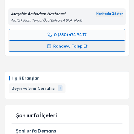
Ataşehir Acıbadem Hastanesi
Haritada Göster
Atatürk Mah. Turgut Özal Bulvarı A Blok, No:11
0 (850) 474 94 17
Randevu Takvimi Talebi
Randevu Talep Et
Uzm. Dr. İlker Alver
için randevu takvimi talebi
oluşturun. Size bu uzmandan randevu almanız için bir
takvim hazırlandığında e-posta ile bilgilendireceğiz.
İlgili Branşlar
E-posta Adresiniz
Beyin ve Sinir Cerrahisi
1
Kişisel verilerimin işlenmesine ilişkin
Aydınlatma
Şanlıurfa İlçeleri
Metni
'ni okudum ve kişisel verilerimin belirtilen
kapsamda işlenmesini kabul ediyorum.
Şanlıurfa
Demans