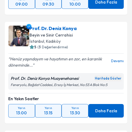
Daha Fazla
09:00
09:30
10:00
Prof. Dr. Deniz Konya
Beyin ve Sinir Cerrahisi
İstanbul
, Kadıköy
5
(
3
Değerlendirme)
Henüz yaşındayım ve hayatımın en zor, en karanlık
Devamı
döneminde...
Prof. Dr. Deniz Konya Muayenehanesi
Haritada Göster
Feneryolu, Bağdat Caddesi, Ersoy İş Merkezi, No:53 A Blok No:5
En Yakın Saatler
Yarın
Yarın
Yarın
Daha Fazla
13:00
13:15
13:30