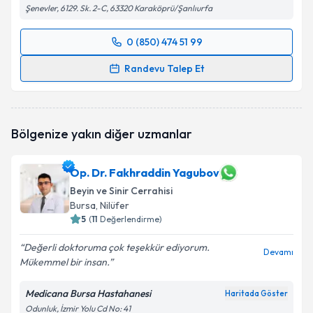
Şenevler, 6129. Sk. 2-C, 63320 Karaköprü/Şanlıurfa
0 (850) 474 51 99
Randevu Takvimi Talebi
Randevu Talep Et
Op. Dr. Kadri Burak Ethemoğlu
için randevu takvimi
talebi oluşturun. Size bu uzmandan randevu almanız
için bir takvim hazırlandığında e-posta ile
Bölgenize yakın diğer uzmanlar
bilgilendireceğiz.
E-posta Adresiniz
Op. Dr. Fakhraddin Yagubov
Beyin ve Sinir Cerrahisi
Bursa
, Nilüfer
5
(
11
Değerlendirme)
Kişisel verilerimin işlenmesine ilişkin
Aydınlatma
Değerli doktoruma çok teşekkür ediyorum.
Metni
'ni okudum ve kişisel verilerimin belirtilen
Devamı
Mükemmel bir insan.
kapsamda işlenmesini kabul ediyorum.
Medicana Bursa Hastahanesi
Haritada Göster
Takvim Talebini Gönder
Odunluk, İzmir Yolu Cd No: 41