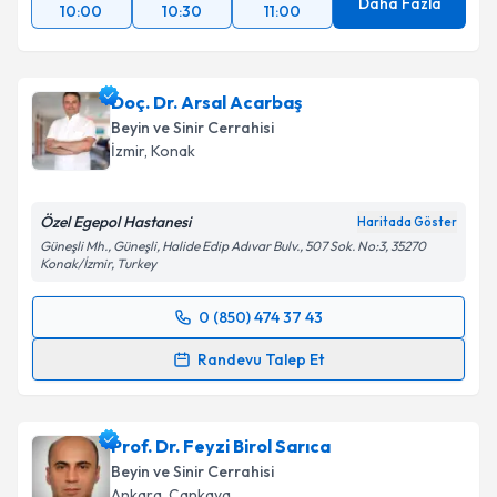
Daha Fazla
10:00
10:30
11:00
Doç. Dr. Arsal Acarbaş
Beyin ve Sinir Cerrahisi
İzmir
, Konak
Özel Egepol Hastanesi
Haritada Göster
Güneşli Mh., Güneşli, Halide Edip Adıvar Bulv., 507 Sok. No:3, 35270
Konak/İzmir, Turkey
0 (850) 474 37 43
Randevu Takvimi Talebi
Randevu Talep Et
Doç. Dr. Arsal Acarbaş
için randevu takvimi talebi
oluşturun. Size bu uzmandan randevu almanız için bir
Prof. Dr. Feyzi Birol Sarıca
takvim hazırlandığında e-posta ile bilgilendireceğiz.
Beyin ve Sinir Cerrahisi
E-posta Adresiniz
Ankara
, Çankaya