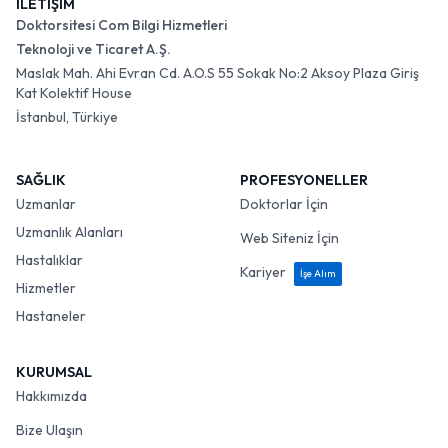
İLETİŞİM
Doktorsitesi Com Bilgi Hizmetleri
Teknoloji ve Ticaret A.Ş.
Maslak Mah. Ahi Evran Cd. A.O.S 55 Sokak No:2 Aksoy Plaza Giriş
Kat Kolektif House
İstanbul, Türkiye
SAĞLIK
PROFESYONELLER
Uzmanlar
Doktorlar İçin
Uzmanlık Alanları
Web Siteniz İçin
Hastalıklar
Kariyer
İşe Alım
Hizmetler
Hastaneler
KURUMSAL
Hakkımızda
Bize Ulaşın