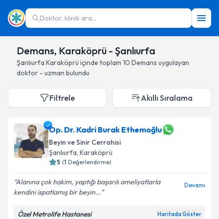
Doktor, klinik ara...
Demans, Karaköprü - Şanlıurfa
Şanlıurfa
Karaköprü
içinde toplam
10
Demans
uygulayan
doktor - uzman bulundu
Filtrele
Akıllı Sıralama
Op. Dr. Kadri Burak Ethemoğlu
Beyin ve Sinir Cerrahisi
Şanlıurfa
, Karaköprü
5
(
1
Değerlendirme)
Alanına çok hakim, yaptığı başarılı ameliyatlarla
Devamı
kendini ispatlamış bir beyin...
Özel Metrolife Hastanesi
Haritada Göster