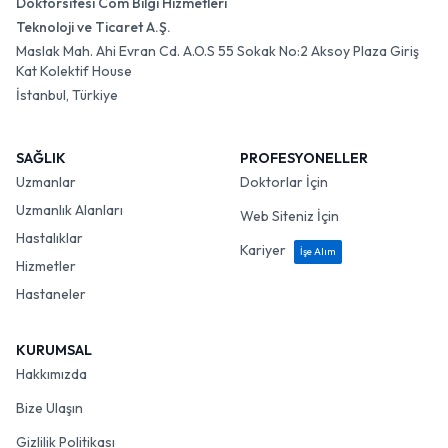
Doktorsitesi Com Bilgi Hizmetleri
Teknoloji ve Ticaret A.Ş.
Maslak Mah. Ahi Evran Cd. A.O.S 55 Sokak No:2 Aksoy Plaza Giriş
Kat Kolektif House
İstanbul, Türkiye
SAĞLIK
PROFESYONELLER
Uzmanlar
Doktorlar İçin
Uzmanlık Alanları
Web Siteniz İçin
Hastalıklar
Kariyer
İşe Alım
Hizmetler
Hastaneler
KURUMSAL
Hakkımızda
Bize Ulaşın
Gizlilik Politikası