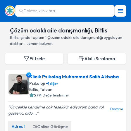
Doktor, klinik ara...
Çözüm odaklı aile danışmanlığı, Bitlis
Bitlis
içinde toplam
1
Çözüm odaklı aile danışmanlığı
uygulayan
doktor - uzman bulundu
Filtrele
Akıllı Sıralama
Klinik Psikolog Muhammed Salih Akbaba
Psikoloji
+
1
diğer
Bitlis
, Tatvan
5
(
14
Değerlendirme)
Öncelikle kendisine çok teşekkür ediyorum bana yol
Devamı
gösterici oldu ...
Adres
1
Online Görüşme