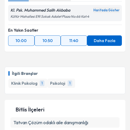
Kl. Psk. Muhammed Salih Akbaba
Haritada Göster
Kültür Mahallesi Efil Sokak Adalet Plaza No:66 Kat:4
En Yakın Saatler
10:00
10:50
11:40
Daha Fazla
İlgili Branşlar
Klinik Psikolog
Psikoloji
1
1
Bitlis İlçeleri
Tatvan
Çözüm odaklı aile danışmanlığı