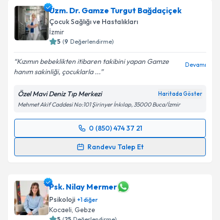
Uzm. Dr. Gamze Turgut Bağdaçiçek
Çocuk Sağlığı ve Hastalıkları
İzmir
5
(
9
Değerlendirme)
Kızımın bebeklikten itibaren takibini yapan Gamze
Devamı
hanım sakinliği, çocuklarla ...
Özel Mavi Deniz Tıp Merkezi
Haritada Göster
Mehmet Akif Caddesi No:101 Şirinyer İnkılap, 35000 Buca/İzmir
0 (850) 474 37 21
Randevu Takvimi Talebi
Randevu Talep Et
Uzm. Dr. Gamze Turgut Bağdaçiçek
için randevu
takvimi talebi oluşturun. Size bu uzmandan randevu
almanız için bir takvim hazırlandığında e-posta ile
Psk. Nilay Mermer
bilgilendireceğiz.
Psikoloji
+
1
diğer
Kocaeli
, Gebze
E-posta Adresiniz
5
(
25
Değerlendirme)