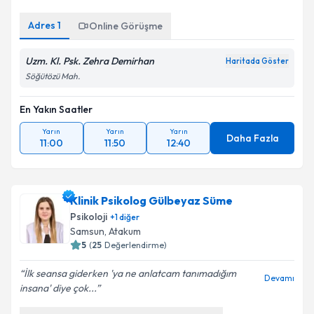
Adres
1
Online Görüşme
Uzm. Kl. Psk. Zehra Demirhan
Haritada Göster
Söğütözü Mah.
En Yakın Saatler
Yarın
Yarın
Yarın
Daha Fazla
11:00
11:50
12:40
Klinik Psikolog Gülbeyaz Süme
Psikoloji
+
1
diğer
Samsun
, Atakum
5
(
25
Değerlendirme)
İlk seansa giderken 'ya ne anlatcam tanımadığım
Devamı
insana' diye çok...