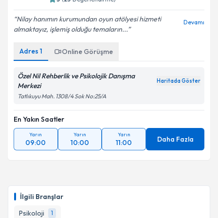
Nilay hanımın kurumundan oyun atölyesi hizmeti
Devamı
almaktayız, işlemiş olduğu temaların...
Kişisel verilerimin işlenmesine ilişkin
Aydınlatma
Adres
1
Online Görüşme
Metni
'ni okudum ve kişisel verilerimin belirtilen
kapsamda işlenmesini kabul ediyorum.
Özel Nil Rehberlik ve Psikolojik Danışma
Haritada Göster
Merkezi
Takvim Talebini Gönder
Tatlıkuyu Mah. 1308/4 Sok No:25/A
En Yakın Saatler
Yarın
Yarın
Yarın
Daha Fazla
09:00
10:00
11:00
İlgili Branşlar
Psikoloji
1