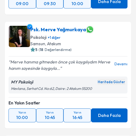
Daha Fazla
09:00
09:30
10:00
Psk. Merve Yağmurkaya
Psikoloji
+
1
diğer
Samsun
, Atakum
5
(
18
Değerlendirme)
Merve hanıma gitmeden önce çok kaygılıydım Merve
Devamı
hanım sayesinde kaygıyla...
MY Psikoloji
Haritada Göster
Mevlana, Serhat Cd. No:62, Daire : 2 Atakum 55200
En Yakın Saatler
Yarın
Yarın
Yarın
Daha Fazla
10:00
10:45
16:45