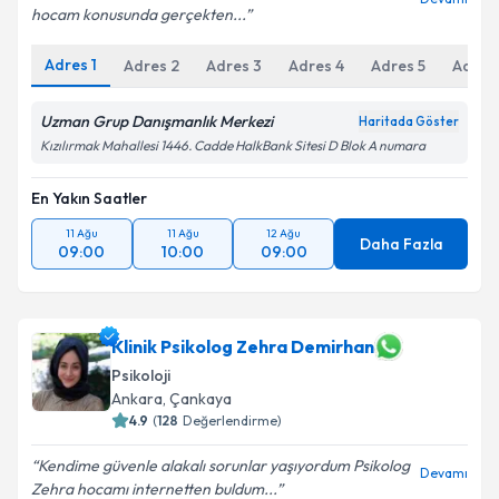
hocam konusunda gerçekten...
Adres
1
Adres
2
Adres
3
Adres
4
Adres
5
Adres
Uzman Grup Danışmanlık Merkezi
Haritada Göster
Kızılırmak Mahallesi 1446. Cadde HalkBank Sitesi D Blok A numara
En Yakın Saatler
11 Ağu
11 Ağu
12 Ağu
Daha Fazla
09:00
10:00
09:00
Klinik Psikolog Zehra Demirhan
Psikoloji
Ankara
, Çankaya
4.9
(
128
Değerlendirme)
Kendime güvenle alakalı sorunlar yaşıyordum Psikolog
Devamı
Zehra hocamı internetten buldum...