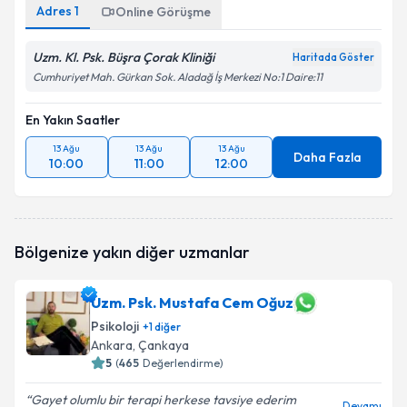
Adres
1
Online Görüşme
Uzm. Kl. Psk. Büşra Çorak Kliniği
Haritada Göster
Cumhuriyet Mah. Gürkan Sok. Aladağ İş Merkezi No:1 Daire:11
En Yakın Saatler
13 Ağu
13 Ağu
13 Ağu
Daha Fazla
10:00
11:00
12:00
Bölgenize yakın diğer uzmanlar
Uzm. Psk. Mustafa Cem Oğuz
Psikoloji
+
1
diğer
Ankara
, Çankaya
5
(
465
Değerlendirme)
Gayet olumlu bir terapi herkese tavsiye ederim
Devamı