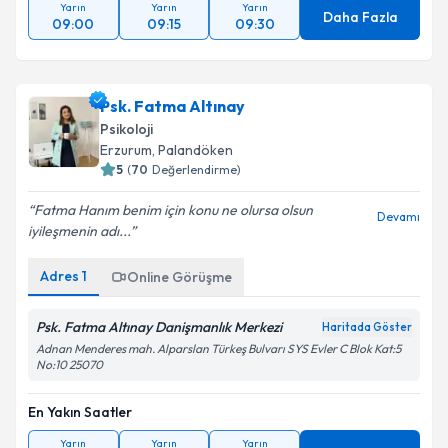
Yarın
Yarın
Yarın
Daha Fazla
09:00
09:15
09:30
Psk. Fatma Altınay
Psikoloji
Erzurum
, Palandöken
5
(
70
Değerlendirme)
Fatma Hanım benim için konu ne olursa olsun
Devamı
iyileşmenin adı...
Adres
1
Online Görüşme
Psk. Fatma Altınay Danişmanlık Merkezi
Haritada Göster
Adnan Menderes mah. Alparslan Türkeş Bulvarı SYS Evler C Blok Kat:5
No:10 25070
En Yakın Saatler
Yarın
Yarın
Yarın