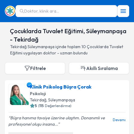
Doktor, klinik ara...
Çocuklarda Tuvalet Eğitimi, Süleymanpaşa
- Tekirdağ
Tekirdağ
Süleymanpaşa
içinde toplam
10
Çocuklarda Tuvalet
Eğitimi
uygulayan doktor - uzman bulundu
Filtrele
Akıllı Sıralama
Klinik Psikolog Büşra Çorak
Psikoloji
Tekirdağ
, Süleymanpaşa
5
(
115
Değerlendirme)
Büşra hanıma tavsiye üzerine ulaştım. Donanımlı ve
Devamı
profesyonel oluşu insana...