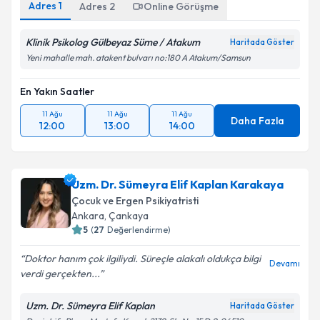
Adres
1
Adres
2
Online Görüşme
Klinik Psikolog Gülbeyaz Süme / Atakum
Haritada Göster
Yeni mahalle mah. atakent bulvarı no:180 A Atakum/Samsun
En Yakın Saatler
11 Ağu
11 Ağu
11 Ağu
Daha Fazla
12:00
13:00
14:00
Uzm. Dr. Sümeyra Elif Kaplan Karakaya
Çocuk ve Ergen Psikiyatristi
Ankara
, Çankaya
5
(
27
Değerlendirme)
Doktor hanım çok ilgiliydi. Süreçle alakalı oldukça bilgi
Devamı
verdi gerçekten...
Uzm. Dr. Sümeyra Elif Kaplan
Haritada Göster