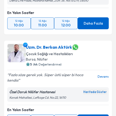
Deniz Life Plaza, Mustafa Kemal, 2139. Sk. No:15 D:9, 06510
En Yakın Saatler
12 Ağu
12 Ağu
12 Ağu
Daha Fazla
10:00
11:00
12:00
Uzm. Dr. Berkan Aktürk
Çocuk Sağlığı ve Hastalıkları
Bursa
, Nilüfer
5
(
44
Değerlendirme)
Fazla söze gerek yok. Süper üstü süper bi hoca
Devamı
kendisi
Özel Doruk Nilüfer Hastanesi
Haritada Göster
Konak Mahallesi, Lefkoşe Cd. No:22, 16110
En Yakın Saatler