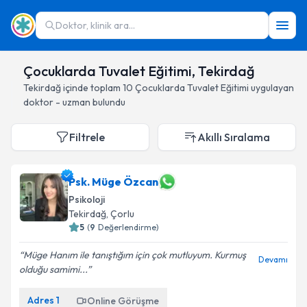
Doktor, klinik ara...
Çocuklarda Tuvalet Eğitimi, Tekirdağ
Tekirdağ
içinde toplam
10
Çocuklarda Tuvalet Eğitimi
uygulayan
doktor - uzman bulundu
Filtrele
Akıllı Sıralama
Psk. Müge Özcan
Psikoloji
Tekirdağ
, Çorlu
5
(
9
Değerlendirme)
Müge Hanım ile tanıştığım için çok mutluyum. Kurmuş
Devamı
olduğu samimi...
Adres
1
Online Görüşme