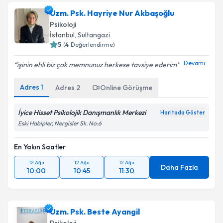
Uzm. Psk. Hayriye Nur Akbaşoğlu
Psikoloji
İstanbul
, Sultangazi
5
(
4
Değerlendirme)
Devamı
işinin ehli biz çok memnunuz herkese tavsiye ederim
Adres
1
Adres
2
Online Görüşme
İyice Hisset Psikolojik Danışmanlık Merkezi
Haritada Göster
Eski Habipler, Nergisler Sk. No:6
En Yakın Saatler
12 Ağu
12 Ağu
12 Ağu
Daha Fazla
10:00
10:45
11:30
Uzm. Psk. Beste Ayangil