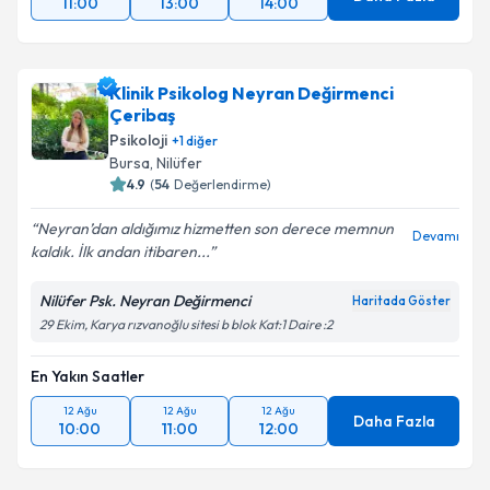
11:00
13:00
14:00
Klinik Psikolog Neyran Değirmenci
Çeribaş
Psikoloji
+
1
diğer
Bursa
, Nilüfer
4.9
(
54
Değerlendirme)
Neyran’dan aldığımız hizmetten son derece memnun
Devamı
kaldık. İlk andan itibaren...
Nilüfer Psk. Neyran Değirmenci
Haritada Göster
29 Ekim, Karya rızvanoğlu sitesi b blok Kat:1 Daire :2
En Yakın Saatler
12 Ağu
12 Ağu
12 Ağu
Daha Fazla
10:00
11:00
12:00