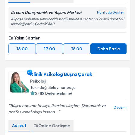
Dream Danışmanlık ve Yaşam Merkezi
Haritada Göster
Alipaşa mahallesi sülün caddesi ballı business center no 9 kat 6 daire 601
tekirdağ çorlu, Çorlu 59860
En Yakın Saatler
16:00
17:00
18:00
Daha Fazla
Klinik Psikolog Büşra Çorak
Psikoloji
Tekirdağ
, Süleymanpaşa
5
(
115
Değerlendirme)
Büşra hanıma tavsiye üzerine ulaştım. Donanımlı ve
Devamı
profesyonel oluşu insana...
Adres
1
Online Görüşme