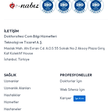
İLETİŞİM
Doktorsitesi Com Bilgi Hizmetleri
Teknoloji ve Ticaret A.Ş.
Maslak Mah. Ahi Evran Cd. A.O.S 55 Sokak No:2 Aksoy Plaza Giriş
Kat Kolektif House
İstanbul, Türkiye
SAĞLIK
PROFESYONELLER
Uzmanlar
Doktorlar İçin
Uzmanlık Alanları
Web Siteniz İçin
Hastalıklar
Kariyer
İşe Alım
Hizmetler
Hastaneler