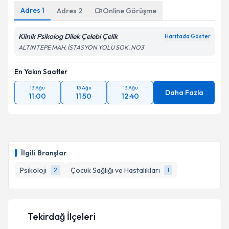
Adres
1
Adres
2
Online Görüşme
Klinik Psikolog Dilek Çelebi Çelik
Haritada Göster
ALTINTEPE MAH. İSTASYON YOLU SOK. NO3
En Yakın Saatler
13 Ağu
13 Ağu
13 Ağu
Daha Fazla
11:00
11:50
12:40
İlgili Branşlar
Psikoloji
Çocuk Sağlığı ve Hastalıkları
2
1
Tekirdağ İlçeleri