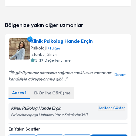
Bölgenize yakın diğer uzmanlar
Klinik Psikolog Hande Erçin
Psikoloji
+
1
diğer
İstanbul
, Silivri
5
(
17
Değerlendirme)
İlk görüşmemiz olmasına rağmen sanki uzun zamandır
Devamı
kendisiyle görüşüyormuş gibi...
Adres
1
Online Görüşme
Klinik Psikolog Hande Erçin
Haritada Göster
Piri Mehmetpaşa Mahallesi Yavuz Sokak No:34/1
En Yakın Saatler