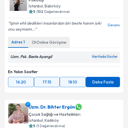
Psikoloji
İstanbul
, Bakırköy
5
(
102
Değerlendirme)
İşinin ehli dedikleri insanlardan biri beste hanım iyiki
Devamı
onu seçmisim...
Adres
1
Online Görüşme
Uzm. Psk. Beste Ayangil
Haritada Göster
En Yakın Saatler
16:20
17:15
18:10
Daha Fazla
Uzm. Dr. Bihter Ergün
Çocuk Sağlığı ve Hastalıkları
İstanbul
, Kadıköy
5
(
1
Değerlendirme)