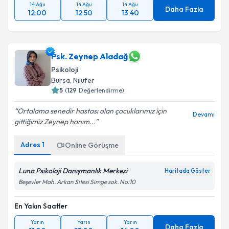
14 Ağu
14 Ağu
14 Ağu
Daha Fazla
12:00
12:50
13:40
Psk. Zeynep Aladağ
Psikoloji
Bursa
, Nilüfer
5
(
129
Değerlendirme)
Ortalama senedir hastası olan çocuklarımız için
Devamı
gittiğimiz Zeynep hanım...
Adres
1
Online Görüşme
Luna Psikoloji Danışmanlık Merkezi
Haritada Göster
Beşevler Mah. Arkan Sitesi Simge sok. No:10
En Yakın Saatler
Yarın
Yarın
Yarın
Daha Fazla