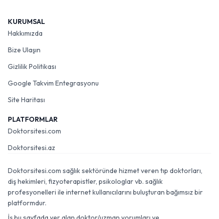
KURUMSAL
Hakkımızda
Bize Ulaşın
Gizlilik Politikası
Google Takvim Entegrasyonu
Site Haritası
PLATFORMLAR
Doktorsitesi.com
Doktorsitesi.az
Doktorsitesi.com sağlık sektöründe hizmet veren tıp doktorları,
diş hekimleri, fizyoterapistler, psikologlar vb. sağlık
profesyonelleri ile internet kullanıcılarını buluşturan bağımsız bir
platformdur.
İş bu sayfada yer alan doktor/uzman yorumları ve