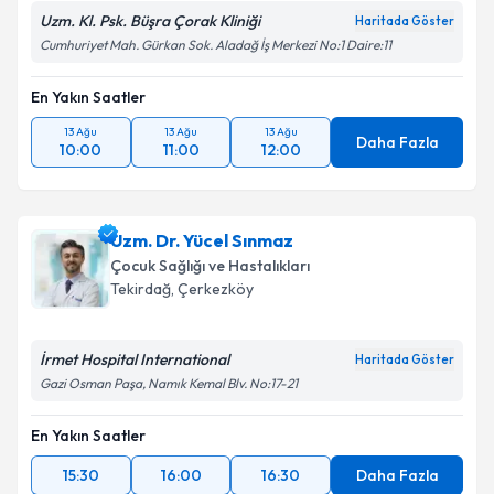
Uzm. Kl. Psk. Büşra Çorak Kliniği
Haritada Göster
Cumhuriyet Mah. Gürkan Sok. Aladağ İş Merkezi No:1 Daire:11
En Yakın Saatler
13 Ağu
13 Ağu
13 Ağu
Daha Fazla
10:00
11:00
12:00
Uzm. Dr. Yücel Sınmaz
Çocuk Sağlığı ve Hastalıkları
Tekirdağ
, Çerkezköy
İrmet Hospital International
Haritada Göster
Gazi Osman Paşa, Namık Kemal Blv. No:17-21
En Yakın Saatler
15:30
16:00
16:30
Daha Fazla