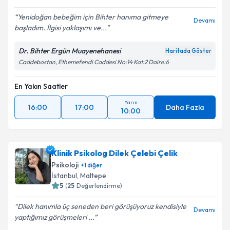
Yenidoğan bebeğim için Bihter hanıma gitmeye
Devamı
başladım. İlgisi yaklaşımı ve...
Dr. Bihter Ergün Muayenehanesi
Haritada Göster
Caddebostan, Ethemefendi Caddesi No:14 Kat:2 Daire:6
En Yakın Saatler
Yarın
16:00
17:00
Daha Fazla
10:00
Klinik Psikolog Dilek Çelebi Çelik
Psikoloji
+
1
diğer
İstanbul
, Maltepe
5
(
25
Değerlendirme)
Dilek hanımla üç seneden beri görüşüyoruz kendisiyle
Devamı
yaptığımız görüşmeleri ...