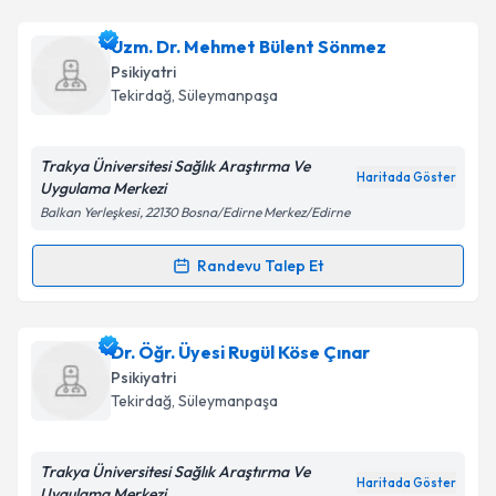
Psk. Dilan Koçer
için randevu takvimi talebi
Uzm. Dr. Mehmet Bülent Sönmez
oluşturun. Size bu uzmandan randevu almanız için bir
Psikiyatri
takvim hazırlandığında e-posta ile bilgilendireceğiz.
Tekirdağ
, Süleymanpaşa
E-posta Adresiniz
Trakya Üniversitesi Sağlık Araştırma Ve
Haritada Göster
Uygulama Merkezi
Balkan Yerleşkesi, 22130 Bosna/Edirne Merkez/Edirne
Kişisel verilerimin işlenmesine ilişkin
Aydınlatma
Metni
'ni okudum ve kişisel verilerimin belirtilen
Randevu Talep Et
Randevu Takvimi Talebi
kapsamda işlenmesini kabul ediyorum.
Uzm. Dr. Mehmet Bülent Sönmez
için randevu
Dr. Öğr. Üyesi Rugül Köse Çınar
Takvim Talebini Gönder
takvimi talebi oluşturun. Size bu uzmandan randevu
Psikiyatri
almanız için bir takvim hazırlandığında e-posta ile
Tekirdağ
, Süleymanpaşa
bilgilendireceğiz.
E-posta Adresiniz
Trakya Üniversitesi Sağlık Araştırma Ve
Haritada Göster
Uygulama Merkezi