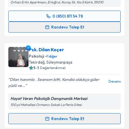
Orhan Ertin Apartmanı, Ertuğrul, Nuray Sk. No:5 Kat:4, 59010
0 (850) 811 54 78
Randevu Takvimi Talebi
Randevu Talep Et
Aile Danışmanı Kübra Tıbıkoğlu Bahadır
için
randevu takvimi talebi oluşturun. Size bu uzmandan
Psk. Dilan Koçer
randevu almanız için bir takvim hazırlandığında e-
posta ile bilgilendireceğiz.
Psikoloji
+
1
diğer
Tekirdağ
, Süleymanpaşa
E-posta Adresiniz
5
(
1
Değerlendirme)
Dilan hanımla . Seansım bitti. Kendisi oldukça güler
Devamı
yüzlü ve...
Kişisel verilerimin işlenmesine ilişkin
Aydınlatma
Hayat Veren Psikolojik Danışmanlık Merkezi
Metni
'ni okudum ve kişisel verilerimin belirtilen
100.yıl Mahallesi Ormancı Sokak La Perla Sitesi
kapsamda işlenmesini kabul ediyorum.
Randevu Talep Et
Randevu Takvimi Talebi
Takvim Talebini Gönder