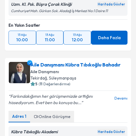
Uzm. Kl. Psk. Büşra Çorak Kliniği
Haritada Göster
Cumhuriyet Mah. Gürkan Sok. Aladağ İş Merkezi No:1 Daire:11
En Yakın Saatler
13 Ağu
13 Ağu
13 Ağu
Daha Fazla
10:00
11:00
12:00
Aile Danışmanı Kübra Tıbıkoğlu Bahadır
Aile Danışmanı
Tekirdağ
, Süleymanpaşa
5
(
11
Değerlendirme)
Farkındakığımın her görüşmemizde arttığını
Devamı
hissediyorum. Evet ben bu konuya bu...
Adres
1
Online Görüşme
Kübra Tıbıkoğlu Akademi
Haritada Göster