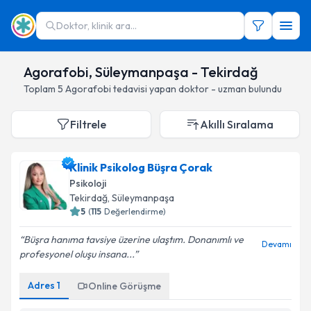
Doktor, klinik ara...
Agorafobi, Süleymanpaşa - Tekirdağ
Toplam
5
Agorafobi
tedavisi yapan doktor - uzman bulundu
Filtrele
Akıllı Sıralama
Klinik Psikolog Büşra Çorak
Psikoloji
Tekirdağ
, Süleymanpaşa
5
(
115
Değerlendirme)
Büşra hanıma tavsiye üzerine ulaştım. Donanımlı ve
Devamı
profesyonel oluşu insana...
Adres
1
Online Görüşme