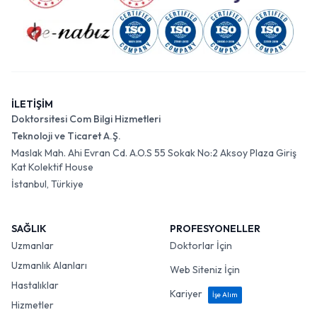
İLETİŞİM
Doktorsitesi Com Bilgi Hizmetleri
Teknoloji ve Ticaret A.Ş.
Maslak Mah. Ahi Evran Cd. A.O.S 55 Sokak No:2 Aksoy Plaza Giriş
Kat Kolektif House
İstanbul, Türkiye
SAĞLIK
PROFESYONELLER
Uzmanlar
Doktorlar İçin
Uzmanlık Alanları
Web Siteniz İçin
Hastalıklar
Kariyer
İşe Alım
Hizmetler