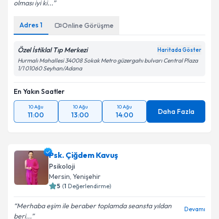
olması iyi ki...
Adres
1
Online Görüşme
Özel İstiklal Tıp Merkezi
Haritada Göster
Hurmalı Mahallesi 34008 Sokak Metro güzergahı bulvarı Central Plaza
1/1 01060 Seyhan/Adana
En Yakın Saatler
10 Ağu
10 Ağu
10 Ağu
Daha Fazla
11:00
13:00
14:00
Psk. Çiğdem Kavuş
Psikoloji
Mersin
, Yenişehir
5
(
1
Değerlendirme)
Merhaba eşim ile beraber toplamda seansta yıldan
Devamı
beri...