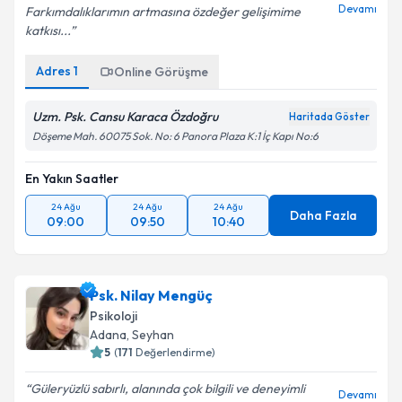
Devamı
Farkımdalıklarımın artmasına özdeğer gelişimime
katkısı...
Adres
1
Online Görüşme
Uzm. Psk. Cansu Karaca Özdoğru
Haritada Göster
Döşeme Mah. 60075 Sok. No: 6 Panora Plaza K:1 İç Kapı No:6
En Yakın Saatler
24 Ağu
24 Ağu
24 Ağu
Daha Fazla
09:00
09:50
10:40
Psk. Nilay Mengüç
Psikoloji
Adana
, Seyhan
5
(
171
Değerlendirme)
Güleryüzlü sabırlı, alanında çok bilgili ve deneyimli
Devamı