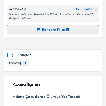
Art Psikoloji
Haritada Göster
( Üniversite Caddesi ) İsmet İnönü Bulvarı, Vitrin Burhan Plaza, No :12.
Yenişehir / Mersin
Randevu Talep Et
Randevu Takvimi Talebi
Psk. Çiğdem Kavuş
için randevu takvimi talebi
oluşturun. Size bu uzmandan randevu almanız için bir
İlgili Branşlar
takvim hazırlandığında e-posta ile bilgilendireceğiz.
Psikoloji
1
E-posta Adresiniz
Adana İlçeleri
Kişisel verilerimin işlenmesine ilişkin
Aydınlatma
Metni
'ni okudum ve kişisel verilerimin belirtilen
Adana
Çocuklarda Ölüm ve Yas Terapisi
kapsamda işlenmesini kabul ediyorum.