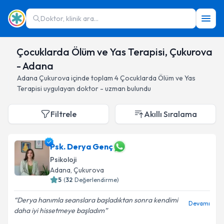
Doktor, klinik ara...
Çocuklarda Ölüm ve Yas Terapisi, Çukurova
- Adana
Adana
Çukurova
içinde toplam
4
Çocuklarda Ölüm ve Yas
Terapisi
uygulayan doktor - uzman bulundu
Filtrele
Akıllı Sıralama
Psk. Derya Genç
Psikoloji
Adana
, Çukurova
5
(
32
Değerlendirme)
Derya hanımla seanslara başladıktan sonra kendimi
Devamı
daha iyi hissetmeye başladım