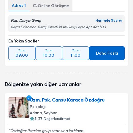
Adres
1
Online Görüşme
Psk. Derya Genç
Haritada Göster
Beyaz Evler Mah. Baraj Yolu N138 Ali Genç Giyen Apt. Kat:1 D:1
En Yakın Saatler
Yarın
Yarın
Yarın
Daha Fazla
09:00
10:00
11:00
Bölgenize yakın diğer uzmanlar
Uzm. Psk. Cansu Karaca Özdoğru
Psikoloji
Adana
, Seyhan
5
(
17
Değerlendirme)
Özdeğer üzerine grup seansına katıldım.