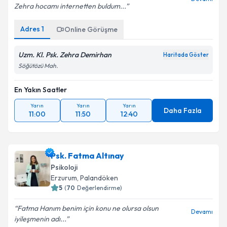
Zehra hocamı internetten buldum...
Adres
1
Online Görüşme
Uzm. Kl. Psk. Zehra Demirhan
Haritada Göster
Söğütözü Mah.
En Yakın Saatler
Yarın
Yarın
Yarın
Daha Fazla
11:00
11:50
12:40
Psk. Fatma Altınay
Psikoloji
Erzurum
, Palandöken
5
(
70
Değerlendirme)
Fatma Hanım benim için konu ne olursa olsun
Devamı
iyileşmenin adı...