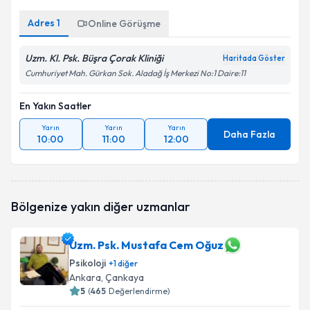
Adres
1
Online Görüşme
Uzm. Kl. Psk. Büşra Çorak Kliniği
Haritada Göster
Cumhuriyet Mah. Gürkan Sok. Aladağ İş Merkezi No:1 Daire:11
En Yakın Saatler
Yarın
Yarın
Yarın
Daha Fazla
10:00
11:00
12:00
Bölgenize yakın diğer uzmanlar
Uzm. Psk. Mustafa Cem Oğuz
Psikoloji
+
1
diğer
Ankara
, Çankaya
5
(
465
Değerlendirme)