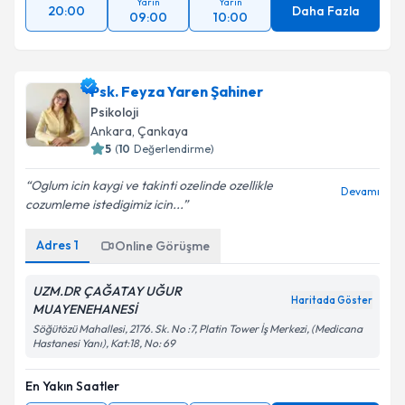
Yarın
Yarın
20:00
Daha Fazla
09:00
10:00
Psk. Feyza Yaren Şahiner
Psikoloji
Ankara
, Çankaya
5
(
10
Değerlendirme)
Oglum icin kaygi ve takinti ozelinde ozellikle
Devamı
cozumleme istedigimiz icin...
Adres
1
Online Görüşme
UZM.DR ÇAĞATAY UĞUR
Haritada Göster
MUAYENEHANESİ
Söğütözü Mahallesi, 2176. Sk. No :7, Platin Tower İş Merkezi, (Medicana
Hastanesi Yanı), Kat:18, No: 69
En Yakın Saatler