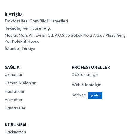
İLETİŞİM
Doktorsitesi Com Bilgi Hizmetleri
Teknoloji ve Ticaret A.Ş.
Maslak Mah. Ahi Evran Cd. A.O.S 55 Sokak No:2 Aksoy Plaza Giriş
Kat Kolektif House
İstanbul, Türkiye
SAĞLIK
PROFESYONELLER
Uzmanlar
Doktorlar İçin
Uzmanlık Alanları
Web Siteniz İçin
Hastalıklar
Kariyer
İşe Alım
Hizmetler
Hastaneler
KURUMSAL
Hakkımızda