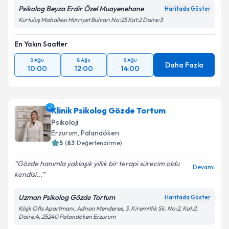
Psikolog Beyza Erdir Özel Muayenehane
Haritada Göster
Kurtuluş Mahallesi Hürriyet Bulvarı No:25 Kat:2 Daire:3
En Yakın Saatler
8 Ağu
8 Ağu
8 Ağu
Daha Fazla
10:00
12:00
14:00
Klinik Psikolog Gözde Tortum
Psikoloji
Erzurum
, Palandöken
5
(
83
Değerlendirme)
Gözde hanımla yaklaşık yıllık bir terapi sürecim oldu
Devamı
kendisi...
Uzman Psikolog Gözde Tortum
Haritada Göster
Köşk Ofis Apartmanı, Adnan Menderes, 3. Kiremitlik Sk. No:2, Kat:2,
Daire:4, 25240 Palandöken Erzurum