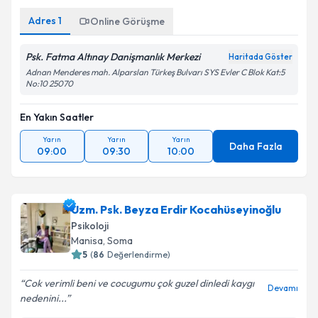
Adres
1
Online Görüşme
Psk. Fatma Altınay Danişmanlık Merkezi
Haritada Göster
Adnan Menderes mah. Alparslan Türkeş Bulvarı SYS Evler C Blok Kat:5
No:10 25070
En Yakın Saatler
Yarın
Yarın
Yarın
Daha Fazla
09:00
09:30
10:00
Uzm. Psk. Beyza Erdir Kocahüseyinoğlu
Psikoloji
Manisa
, Soma
5
(
86
Değerlendirme)
Cok verimli beni ve cocugumu çok guzel dinledi kaygı
Devamı
nedenini...