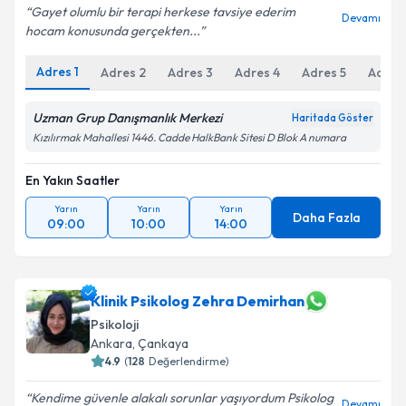
Gayet olumlu bir terapi herkese tavsiye ederim
Devamı
hocam konusunda gerçekten...
Adres
1
Adres
2
Adres
3
Adres
4
Adres
5
Adres
Uzman Grup Danışmanlık Merkezi
Haritada Göster
Kızılırmak Mahallesi 1446. Cadde HalkBank Sitesi D Blok A numara
En Yakın Saatler
Yarın
Yarın
Yarın
Daha Fazla
09:00
10:00
14:00
Klinik Psikolog Zehra Demirhan
Psikoloji
Ankara
, Çankaya
4.9
(
128
Değerlendirme)
Kendime güvenle alakalı sorunlar yaşıyordum Psikolog
Devamı