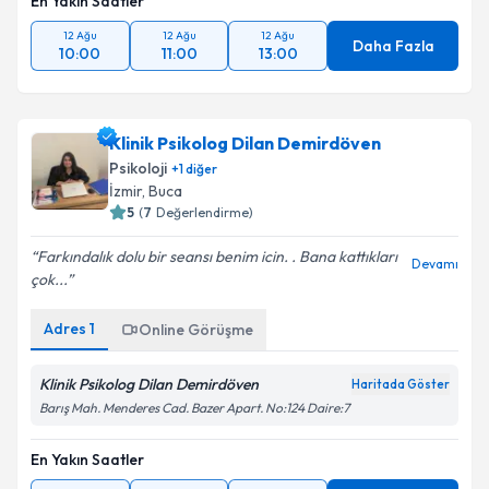
En Yakın Saatler
12 Ağu
12 Ağu
12 Ağu
Daha Fazla
10:00
11:00
13:00
Klinik Psikolog Dilan Demirdöven
Psikoloji
+
1
diğer
İzmir
, Buca
5
(
7
Değerlendirme)
Farkındalık dolu bir seansı benim icin. . Bana kattıkları
Devamı
çok...
Adres
1
Online Görüşme
Klinik Psikolog Dilan Demirdöven
Haritada Göster
Barış Mah. Menderes Cad. Bazer Apart. No:124 Daire:7
En Yakın Saatler