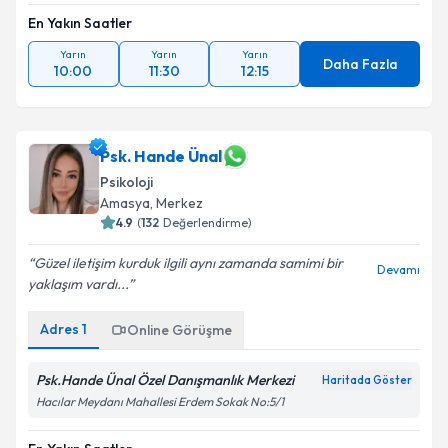
En Yakın Saatler
Yarın
Yarın
Yarın
Daha Fazla
10:00
11:30
12:15
Psk. Hande Ünal
Psikoloji
Amasya
, Merkez
4.9
(
132
Değerlendirme)
Güzel iletişim kurduk ilgili aynı zamanda samimi bir
Devamı
yaklaşım vardı...
Adres
1
Online Görüşme
Psk.Hande Ünal Özel Danışmanlık Merkezi
Haritada Göster
Hacılar Meydanı Mahallesi Erdem Sokak No:5/1