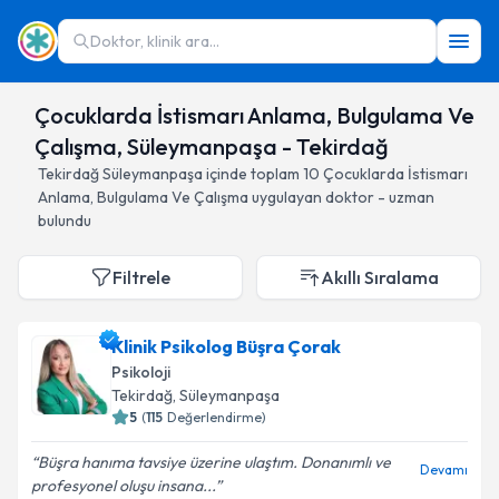
Doktor, klinik ara...
Çocuklarda İstismarı Anlama, Bulgulama Ve
Çalışma, Süleymanpaşa - Tekirdağ
Tekirdağ
Süleymanpaşa
içinde toplam
10
Çocuklarda İstismarı
Anlama, Bulgulama Ve Çalışma
uygulayan doktor - uzman
bulundu
Filtrele
Akıllı Sıralama
Klinik Psikolog Büşra Çorak
Psikoloji
Tekirdağ
, Süleymanpaşa
5
(
115
Değerlendirme)
Büşra hanıma tavsiye üzerine ulaştım. Donanımlı ve
Devamı
profesyonel oluşu insana...