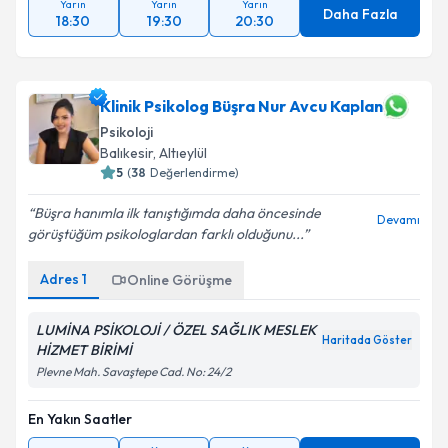
Yarın
Yarın
Yarın
Daha Fazla
18:30
19:30
20:30
Klinik Psikolog Büşra Nur Avcu Kaplan
Psikoloji
Balıkesir
, Altıeylül
5
(
38
Değerlendirme)
Büşra hanımla ilk tanıştığımda daha öncesinde
Devamı
görüştüğüm psikologlardan farklı olduğunu...
Adres
1
Online Görüşme
LUMİNA PSİKOLOJİ / ÖZEL SAĞLIK MESLEK
Haritada Göster
HİZMET BİRİMİ
Plevne Mah. Savaştepe Cad. No: 24/2
En Yakın Saatler