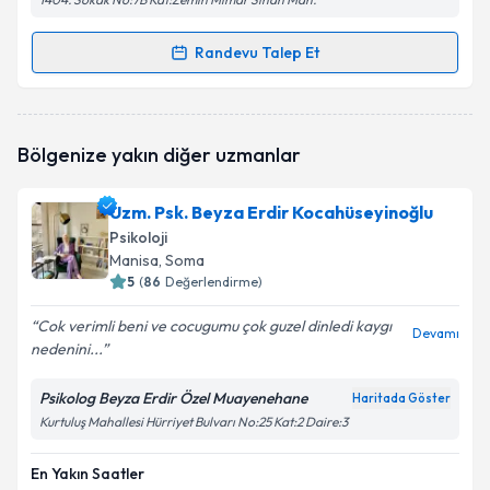
Randevu Talep Et
Randevu Takvimi Talebi
Klinik Psikolog Berken Gündüz
için randevu takvimi
Bölgenize yakın diğer uzmanlar
talebi oluşturun. Size bu uzmandan randevu almanız
için bir takvim hazırlandığında e-posta ile
bilgilendireceğiz.
Uzm. Psk. Beyza Erdir Kocahüseyinoğlu
Psikoloji
E-posta Adresiniz
Manisa
, Soma
5
(
86
Değerlendirme)
Cok verimli beni ve cocugumu çok guzel dinledi kaygı
Devamı
nedenini...
Kişisel verilerimin işlenmesine ilişkin
Aydınlatma
Metni
'ni okudum ve kişisel verilerimin belirtilen
kapsamda işlenmesini kabul ediyorum.
Psikolog Beyza Erdir Özel Muayenehane
Haritada Göster
Kurtuluş Mahallesi Hürriyet Bulvarı No:25 Kat:2 Daire:3
Takvim Talebini Gönder
En Yakın Saatler