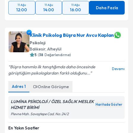
11 Ağu
11 Ağu
11 Ağu
Daha Fazla
12:00
14:00
16:00
Klinik Psikolog Büşra Nur Avcu Kaplan
Psikoloji
Balıkesir
, Altıeylül
5
(
38
Değerlendirme)
Büşra hanımla ilk tanıştığımda daha öncesinde
Devamı
görüştüğüm psikologlardan farklı olduğunu...
Adres
1
Online Görüşme
LUMİNA PSİKOLOJİ / ÖZEL SAĞLIK MESLEK
Haritada Göster
HİZMET BİRİMİ
Plevne Mah. Savaştepe Cad. No: 24/2
En Yakın Saatler