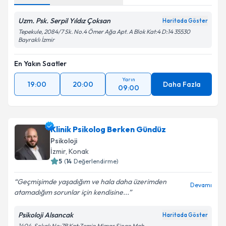
Uzm. Psk. Serpil Yıldız Çoksan
Haritada Göster
Tepekule, 2084/7 Sk. No.4 Ömer Ağa Apt. A Blok Kat:4 D:14 35530
Bayraklı İzmir
En Yakın Saatler
Yarın
19:00
20:00
Daha Fazla
09:00
Klinik Psikolog Berken Gündüz
Psikoloji
İzmir
, Konak
5
(
14
Değerlendirme)
Geçmişimde yaşadığım ve hala daha üzerimden
Devamı
atamadığım sorunlar için kendisine...
Psikoloji Alsancak
Haritada Göster
1404. Sokak No:7B Kat:Zemin Mimar Sinan Mah.