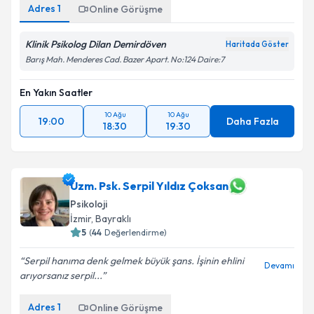
Adres
1
Online Görüşme
Klinik Psikolog Dilan Demirdöven
Haritada Göster
Barış Mah. Menderes Cad. Bazer Apart. No:124 Daire:7
En Yakın Saatler
10 Ağu
10 Ağu
19:00
Daha Fazla
18:30
19:30
Uzm. Psk. Serpil Yıldız Çoksan
Psikoloji
İzmir
, Bayraklı
5
(
44
Değerlendirme)
Serpil hanıma denk gelmek büyük şans. İşinin ehlini
Devamı
arıyorsanız serpil...
Adres
1
Online Görüşme