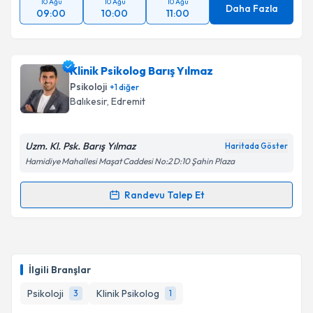
10 Ağu
10 Ağu
10 Ağu
Daha Fazla
09:00
10:00
11:00
Klinik Psikolog Barış Yılmaz
Psikoloji
+
1
diğer
Balıkesir
, Edremit
Uzm. Kl. Psk. Barış Yılmaz
Haritada Göster
Hamidiye Mahallesi Maşat Caddesi No:2 D:10 Şahin Plaza
Randevu Talep Et
Randevu Takvimi Talebi
Klinik Psikolog Barış Yılmaz
için randevu takvimi
talebi oluşturun. Size bu uzmandan randevu almanız
İlgili Branşlar
için bir takvim hazırlandığında e-posta ile
bilgilendireceğiz.
Psikoloji
Klinik Psikolog
3
1