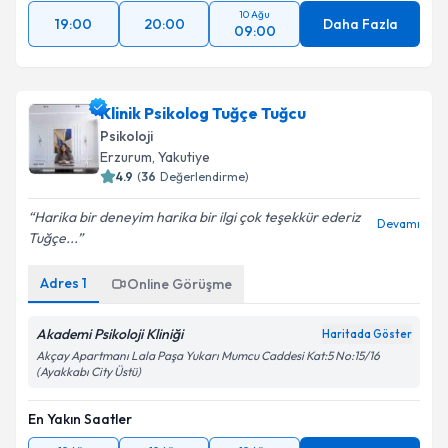
10 Ağu
19:00
20:00
Daha Fazla
09:00
Klinik Psikolog Tuğçe Tuğcu
Psikoloji
Erzurum
, Yakutiye
4.9
(
36
Değerlendirme)
Harika bir deneyim harika bir ilgi çok teşekkür ederiz
Devamı
Tuğçe...
Adres
1
Online Görüşme
Akademi Psikoloji Kliniği
Haritada Göster
Akçay Apartmanı Lala Paşa Yukarı Mumcu Caddesi Kat:5 No:15/16
(Ayakkabı City Üstü)
En Yakın Saatler