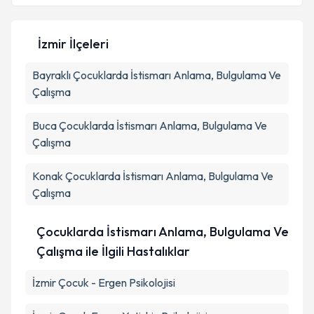
E-posta Adresiniz
İzmir İlçeleri
Bayraklı
Kişisel verilerimin işlenmesine ilişkin
Çocuklarda İstismarı Anlama, Bulgulama Ve
Aydınlatma
Metni
'ni okudum ve kişisel verilerimin belirtilen
Çalışma
kapsamda işlenmesini kabul ediyorum.
Buca
Çocuklarda İstismarı Anlama, Bulgulama Ve
Çalışma
Takvim Talebini Gönder
Konak
Çocuklarda İstismarı Anlama, Bulgulama Ve
Çalışma
Çocuklarda İstismarı Anlama, Bulgulama Ve
Çalışma ile İlgili Hastalıklar
İzmir Çocuk - Ergen Psikolojisi