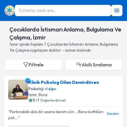
Doktor, klinik ara...
Çocuklarda İstismarı Anlama, Bulgulama Ve
Çalışma, İzmir
İzmir
içinde toplam
7
Çocuklarda İstismarı Anlama, Bulgulama
Ve Çalışma
uygulayan doktor - uzman bulundu
Filtrele
Akıllı Sıralama
Klinik Psikolog Dilan Demirdöven
Psikoloji
+
1
diğer
İzmir
, Buca
5
(
7
Değerlendirme)
Farkındalık dolu bir seansı benim icin. . Bana kattıkları
Devamı
çok...