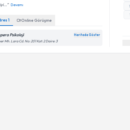
yi...
Devamı
dres
1
Online Görüşme
spera Psikoloji
Haritada Göster
er Mh. Lara Cd. No: 201 Kat: 2 Daire: 3