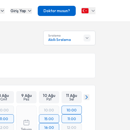
Giriş Yap
Doktor musun?
Sıralama
Akıllı Sıralama
8 Ağu
9 Ağu
10 Ağu
11 Ağu
Cmt
Paz
Pzt
Sal
10:00
10:00
10:00
11:00
15:00
11:00
12:00
16:00
12:00
Takvim