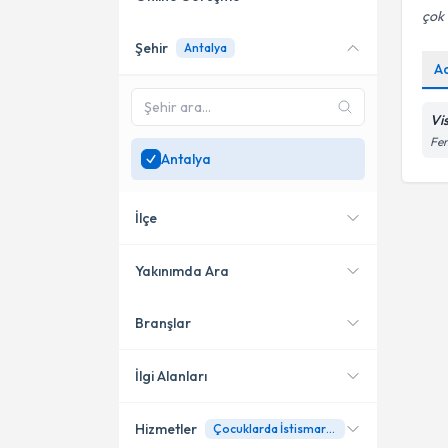
çok i
Şehir
Antalya
Online danışmanlık sunan
A
uzmanları göster
Sadece
Antalya
bölgesinde
Vi
uzman ara
Fen
Antalya
İlçe
Yakınımda Ara
Branşlar
Konumuma yakın uzmanları
Muratpaşa
göster
İlgi Alanları
Hizmetler
Çocuklarda İstismarı Anlama, Bulgulama Ve Çalışma
Psikoloji