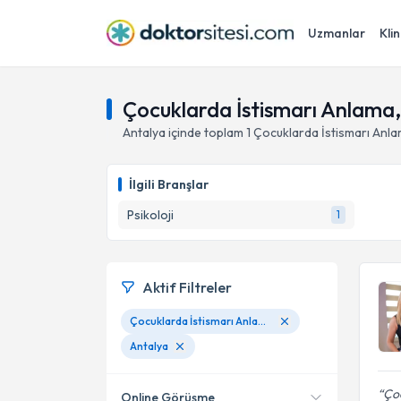
Uzmanlar
Klin
Çocuklarda İstismarı Anlama,
Antalya
içinde toplam
1
Çocuklarda İstismarı Anla
İlgili Branşlar
Psikoloji
1
Aktif Filtreler
Çocuklarda İstismarı Anlama, Bulgulama Ve Çalışma
Antalya
Çoc
Online Görüşme