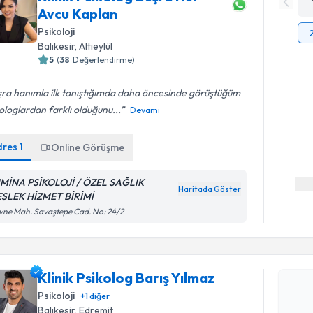
Avcu Kaplan
Psikoloji
Balıkesir
, Altıeylül
5
(
38
Değerlendirme)
ra hanımla ilk tanıştığımda daha öncesinde görüştüğüm
ologlardan farklı olduğunu...
Devamı
dres
1
Online Görüşme
MİNA PSİKOLOJİ / ÖZEL SAĞLIK
Haritada Göster
SLEK HİZMET BİRİMİ
Randevu T
vne Mah. Savaştepe Cad. No: 24/2
Klinik Psi
oluşturun. 
Klinik Psikolog Barış Yılmaz
hazırlandığ
Psikoloji
+
1
diğer
E-posta Ad
Balıkesir
, Edremit