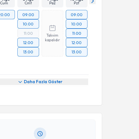
Cum
Cmt
Paz
Pzt
20:00
09:00
09:00
10:00
10:00
11:00
11:00
Takvim
kapalıdır
12:00
12:00
13:00
13:00
Daha Fazla Göster
akvimi Talebi
kolog Barış Yılmaz
için randevu takvimi talebi
Size bu uzmandan randevu almanız için bir takvim
ında e-posta ile bilgilendireceğiz.
resiniz