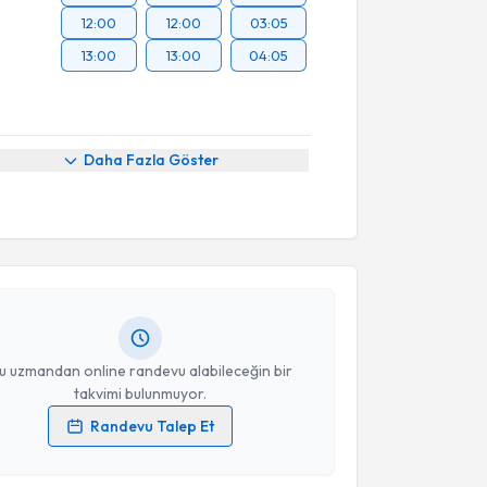
12:00
12:00
03:05
13:00
13:00
04:05
Daha Fazla Göster
akvimi Talebi
ima Koçak
için randevu takvimi talebi oluşturun. Size
 randevu almanız için bir takvim hazırlandığında e-
lgilendireceğiz.
resiniz
u uzmandan online randevu alabileceğin bir
takvimi bulunmuyor.
Randevu Talep Et
 verilerimin işlenmesine ilişkin
Aydınlatma Metni
'ni
 ve kişisel verilerimin belirtilen kapsamda