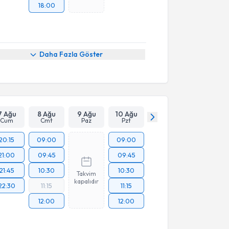
18:00
Daha Fazla Göster
7 Ağu
8 Ağu
9 Ağu
10 Ağu
Cum
Cmt
Paz
Pzt
20:15
09:00
09:00
21:00
09:45
09:45
21:45
10:30
10:30
Takvim
kapalıdır
22:30
11:15
11:15
12:00
12:00