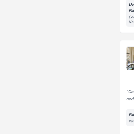
Uz
Psi
Çam
No:
Cok
nede
Ps
Kur