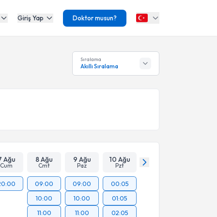
Giriş Yap
Doktor musun?
Sıralama
Akıllı Sıralama
7 Ağu
8 Ağu
9 Ağu
10 Ağu
Cum
Cmt
Paz
Pzt
20:00
09:00
09:00
00:05
10:00
10:00
01:05
11:00
11:00
02:05