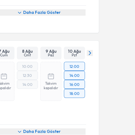
Daha Fazla Göster
7 Ağu
8 Ağu
9 Ağu
10 Ağu
Cum
Cmt
Paz
Pzt
10:00
12:00
12:30
14:00
Takvim
Takvim
14:00
16:00
palıdır
kapalıdır
18:00
Daha Fazla Göster