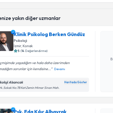
işlenm
Randevu T
enize yakın diğer uzmanlar
Klinik Ps
Klinik Psikolog Berken Gündüz
oluşturun. 
Psikoloji
hazırlandığ
İzmir
, Konak
5
(
14
Değerlendirme)
E-posta Ad
B
çmişimde yaşadığım ve hala daha üzerimden
adığım sorunlar için kendisine...
Devamı
Kişisel
okudum
ikoloji Alsancak
Haritada Göster
işlenm
4. Sokak No:7B Kat:Zemin Mimar Sinan Mah.
Randevu T
Psk. Eda K
Psk. Eda Kılıç Albayrak
Size bu uzm