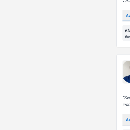
çok.
A
Kl
Bar
Ken
inan
A