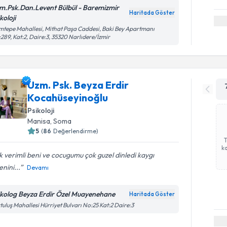
m.Psk.Dan.Levent Bülbül - Baremizmir
Haritada Göster
koloji
tepe Mahallesi, Mithat Paşa Caddesi, Baki Bey Apartmanı
289, Kat:2, Daire:3, 35320 Narlıdere/İzmir
Uzm. Psk. Beyza Erdir
Kocahüseyinoğlu
Psikoloji
Manisa
, Soma
5
(
86
Değerlendirme)
ka
 verimli beni ve cocugumu çok guzel dinledi kaygı
nini...
Devamı
ikolog Beyza Erdir Özel Muayenehane
Haritada Göster
tuluş Mahallesi Hürriyet Bulvarı No:25 Kat:2 Daire:3