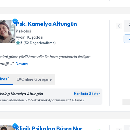
Psk. Kamelya Altungün
Psikoloji
Aydın
, Kuşadası
5
(
32
Değerlendirme)
imi güler yüzlü hem aile ile hem çocuklarla iletişim
neği...
Devamı
dres
1
Online Görüşme
ikolog Kamelya Altungün
Haritada Göster
kmen Mahallesi 305 Sokak İpek Apartmanı Kat:1 Daire:1
Klinik Psikolog Büşra Nur