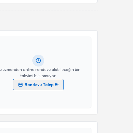
esini kabul ediyorum.
akvimi Talebi
Takvim Talebini Gönder
ikolog Berken Gündüz
için randevu takvimi talebi
Size bu uzmandan randevu almanız için bir takvim
ında e-posta ile bilgilendireceğiz.
resiniz
u uzmandan online randevu alabileceğin bir
takvimi bulunmuyor.
Randevu Talep Et
 verilerimin işlenmesine ilişkin
Aydınlatma Metni
'ni
 ve kişisel verilerimin belirtilen kapsamda
esini kabul ediyorum.
akvimi Talebi
Takvim Talebini Gönder
ılıç Albayrak
için randevu takvimi talebi oluşturun.
andan randevu almanız için bir takvim