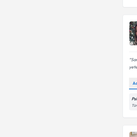
Sam
yete
A
Ps
Tür