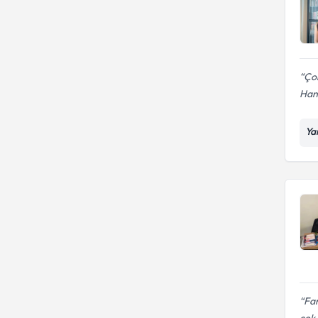
Davranış
Çözüm Odaklı Kısa Süreli
Terapi
Ço
Han
Yar
Far