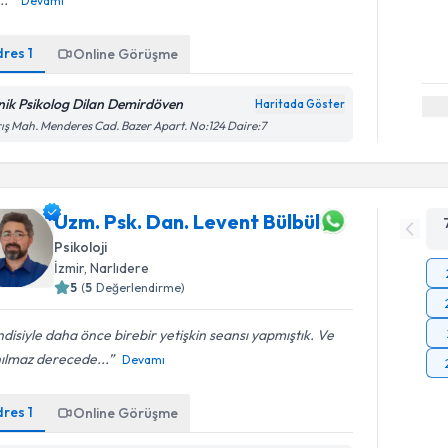
..
Devamı
dres
1
Online Görüşme
inik Psikolog Dilan Demirdöven
Haritada Göster
ış Mah. Menderes Cad. Bazer Apart. No:124 Daire:7
Uzm. Psk. Dan. Levent Bülbül
Psikoloji
İzmir
, Narlıdere
5
(
5
Değerlendirme)
disiyle daha önce birebir yetişkin seansı yapmıştık. Ve
ılmaz derecede...
Devamı
dres
1
Online Görüşme