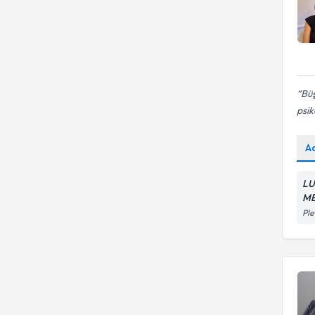
Büş
psik
A
LU
ME
Ple