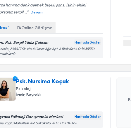
pil hanıma denk gelmek büyük şans. İşinin ehlini
orsanız serpil...
Devamı
dres
1
Online Görüşme
m. Psk. Serpil Yıldız Çoksan
Haritada Göster
Randevu T
ekule, 2084/7 Sk. No.4 Ömer Ağa Apt. A Blok Kat:4 D:14 35530
raklı İzmir
Psk. Nurs
bu uzmandan
Psk. Nursima Koçak
posta ile bi
Psikoloji
E-posta Ad
İzmir
, Bayraklı
B
yraklı Psikoloji Danışmanlık Merkezi
Haritada Göster
Kişisel
suroğlu Mahallesi 286 Sokak No 28 D: 1 K:1 B1 Blok
okudum