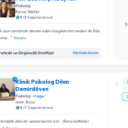
hazırlandığ
Psikoloji
Bursa
, Nilüfer
E-posta Ad
5
(
3
Değerlendirme)
B
k uzun zamandır devam eden kaygılarımın nedeni ile Eda
ıma...
Devamı
Kişisel
okudum
atıcılık ve Girişimcilik Enstitüsü
Haritada Göster
işlenm
Klinik Psikolog Dilan
Demirdöven
Psikoloji
+
1
diğer
İzmir
, Buca
5
(
7
Değerlendirme)
kındalık dolu bir seansı benim icin. . Bana kattıkları