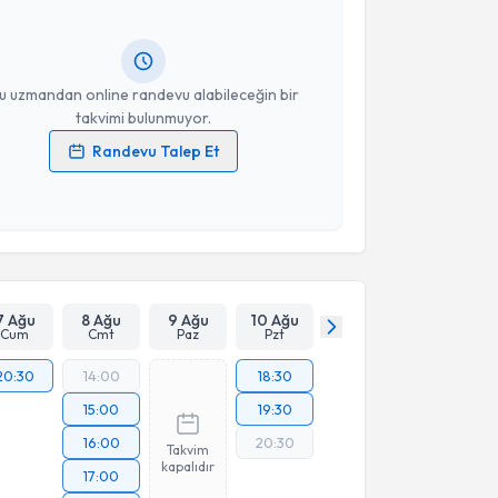
ında e-posta ile bilgilendireceğiz.
resiniz
u uzmandan online randevu alabileceğin bir
takvimi bulunmuyor.
Randevu Talep Et
 verilerimin işlenmesine ilişkin
Aydınlatma Metni
'ni
 ve kişisel verilerimin belirtilen kapsamda
esini kabul ediyorum.
Takvim Talebini Gönder
7 Ağu
8 Ağu
9 Ağu
10 Ağu
Cum
Cmt
Paz
Pzt
20:30
14:00
18:30
15:00
19:30
16:00
20:30
Takvim
kapalıdır
17:00