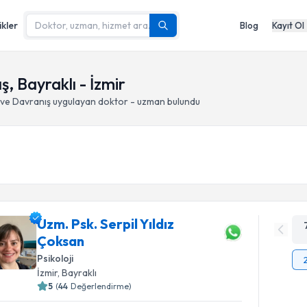
ikler
Blog
Kayıt Ol
, Bayraklı - İzmir
ve Davranış
uygulayan doktor - uzman bulundu
Uzm. Psk. Serpil Yıldız
Çoksan
Psikoloji
İzmir
, Bayraklı
5
(
44
Değerlendirme)