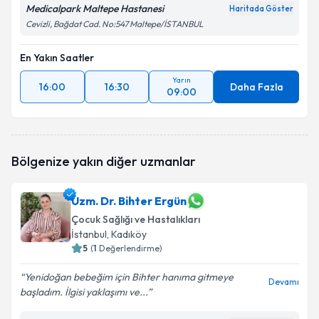
Medicalpark Maltepe Hastanesi
Haritada Göster
Cevizli, Bağdat Cad. No:547 Maltepe/İSTANBUL
En Yakın Saatler
Yarın
16:00
16:30
Daha Fazla
09:00
Bölgenize yakın diğer uzmanlar
Uzm. Dr. Bihter Ergün
Çocuk Sağlığı ve Hastalıkları
İstanbul
, Kadıköy
5
(
1
Değerlendirme)
Yenidoğan bebeğim için Bihter hanıma gitmeye
Devamı
başladım. İlgisi yaklaşımı ve...