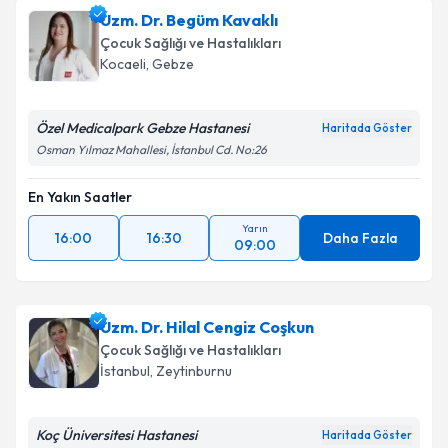
oluşturun. Size bu uzmandan randevu almanız için bir
Uzm. Dr. Begüm Kavaklı
takvim hazırlandığında e-posta ile bilgilendireceğiz.
Çocuk Sağlığı ve Hastalıkları
E-posta Adresiniz
Kocaeli
, Gebze
Özel Medicalpark Gebze Hastanesi
Haritada Göster
Osman Yılmaz Mahallesi, İstanbul Cd. No:26
Kişisel verilerimin işlenmesine ilişkin
Aydınlatma
Metni
'ni okudum ve kişisel verilerimin belirtilen
En Yakın Saatler
kapsamda işlenmesini kabul ediyorum.
Yarın
16:00
16:30
Daha Fazla
09:00
Takvim Talebini Gönder
Uzm. Dr. Hilal Cengiz Coşkun
Çocuk Sağlığı ve Hastalıkları
İstanbul
, Zeytinburnu
Koç Üniversitesi Hastanesi
Haritada Göster