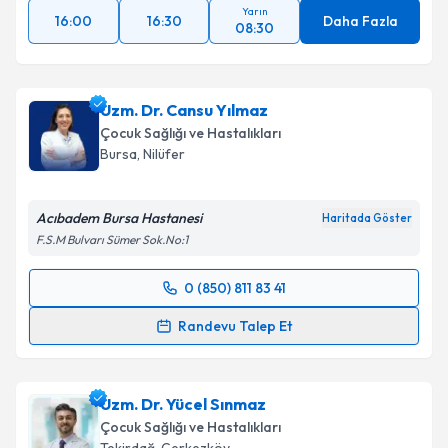
Takvim Talebini Gönder
Yarın
16:00
16:30
Daha Fazla
08:30
Uzm. Dr. Cansu Yılmaz
Çocuk Sağlığı ve Hastalıkları
Bursa
, Nilüfer
Acıbadem Bursa Hastanesi
Haritada Göster
F.S.M Bulvarı Sümer Sok.No:1
0 (850) 811 83 41
Randevu Takvimi Talebi
Randevu Talep Et
Uzm. Dr. Cansu Yılmaz
için randevu takvimi talebi
oluşturun. Size bu uzmandan randevu almanız için bir
Uzm. Dr. Yücel Sınmaz
takvim hazırlandığında e-posta ile bilgilendireceğiz.
Çocuk Sağlığı ve Hastalıkları
E-posta Adresiniz