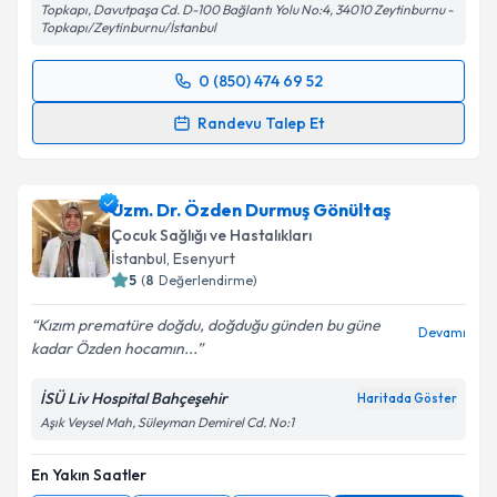
Topkapı, Davutpaşa Cd. D-100 Bağlantı Yolu No:4, 34010 Zeytinburnu -
Topkapı/Zeytinburnu/İstanbul
0 (850) 474 69 52
Randevu Takvimi Talebi
Randevu Talep Et
Uzm. Dr. Hilal Cengiz Coşkun
için randevu takvimi
talebi oluşturun. Size bu uzmandan randevu almanız
Uzm. Dr. Özden Durmuş Gönültaş
için bir takvim hazırlandığında e-posta ile
bilgilendireceğiz.
Çocuk Sağlığı ve Hastalıkları
İstanbul
, Esenyurt
E-posta Adresiniz
5
(
8
Değerlendirme)
Kızım prematüre doğdu, doğduğu günden bu güne
Devamı
kadar Özden hocamın...
Kişisel verilerimin işlenmesine ilişkin
Aydınlatma
İSÜ Liv Hospital Bahçeşehir
Haritada Göster
Metni
'ni okudum ve kişisel verilerimin belirtilen
Aşık Veysel Mah, Süleyman Demirel Cd. No:1
kapsamda işlenmesini kabul ediyorum.
En Yakın Saatler