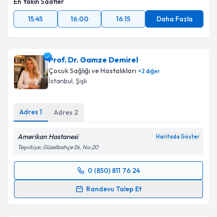
En Yakın Saatler
15:45
16:00
16:15
Daha Fazla
Prof. Dr. Gamze Demirel
Çocuk Sağlığı ve Hastalıkları
+
2
diğer
İstanbul
, Şişli
Adres
1
Adres
2
Amerikan Hastanesi
Haritada Göster
Teşvikiye, Güzelbahçe Sk. No:20
0 (850) 811 76 24
Randevu Takvimi Talebi
Randevu Talep Et
Prof. Dr. Gamze Demirel
için randevu takvimi talebi