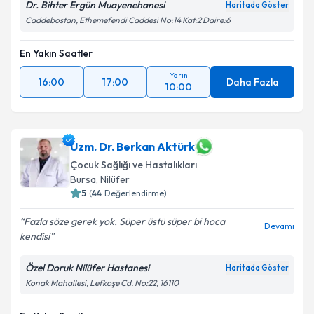
Dr. Bihter Ergün Muayenehanesi
Haritada Göster
Caddebostan, Ethemefendi Caddesi No:14 Kat:2 Daire:6
En Yakın Saatler
Yarın
16:00
17:00
Daha Fazla
10:00
Uzm. Dr. Berkan Aktürk
Çocuk Sağlığı ve Hastalıkları
Bursa
, Nilüfer
5
(
44
Değerlendirme)
Fazla söze gerek yok. Süper üstü süper bi hoca
Devamı
kendisi
Özel Doruk Nilüfer Hastanesi
Haritada Göster
Konak Mahallesi, Lefkoşe Cd. No:22, 16110