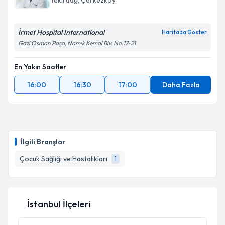
Tekirdağ
, Çerkezköy
İrmet Hospital International
Haritada Göster
Gazi Osman Paşa, Namık Kemal Blv. No:17-21
Kişisel verilerimin işlenmesine ilişkin
Aydınlatma
Metni
'ni okudum ve kişisel verilerimin belirtilen
En Yakın Saatler
kapsamda işlenmesini kabul ediyorum.
16:00
16:30
17:00
Daha Fazla
Takvim Talebini Gönder
İlgili Branşlar
Çocuk Sağlığı ve Hastalıkları
1
İstanbul İlçeleri