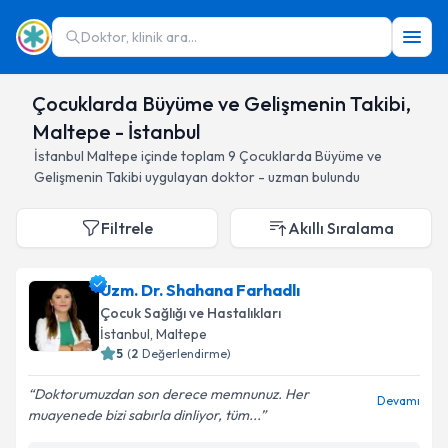
Doktor, klinik ara...
Çocuklarda Büyüme ve Gelişmenin Takibi,
Maltepe - İstanbul
İstanbul
Maltepe
içinde toplam
9
Çocuklarda Büyüme ve
Gelişmenin Takibi
uygulayan doktor - uzman bulundu
Filtrele
Akıllı Sıralama
Uzm. Dr. Shahana Farhadlı
Çocuk Sağlığı ve Hastalıkları
İstanbul
, Maltepe
5
(
2
Değerlendirme)
Doktorumuzdan son derece memnunuz. Her
Devamı
muayenede bizi sabırla dinliyor, tüm...