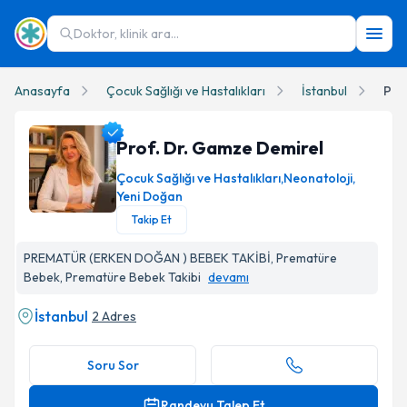
Doktor, klinik ara...
Anasayfa
Çocuk Sağlığı ve Hastalıkları
İstanbul
Pro
Prof. Dr. Gamze Demirel
Çocuk Sağlığı ve Hastalıkları
,
Neonatoloji
,
Yeni Doğan
Takip Et
Prof. Dr. Gamze Demirel Profil Fotoğrafı
PREMATÜR (ERKEN DOĞAN ) BEBEK TAKİBİ, Prematüre
Bebek, Prematüre Bebek Takibi
devamı
İstanbul
2 Adres
Soru Sor
Randevu Talep Et