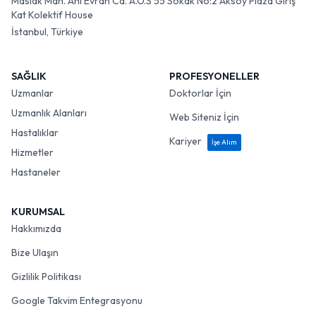
Maslak Mah. Ahi Evran Cd. A.O.S 55 Sokak No:2 Aksoy Plaza Giriş
Kat Kolektif House
İstanbul, Türkiye
SAĞLIK
PROFESYONELLER
Uzmanlar
Doktorlar İçin
Uzmanlık Alanları
Web Siteniz İçin
Hastalıklar
Kariyer
İşe Alım
Hizmetler
Hastaneler
KURUMSAL
Hakkımızda
Bize Ulaşın
Gizlilik Politikası
Google Takvim Entegrasyonu