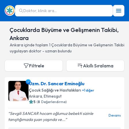
Doktor, klinik ara...
Çocuklarda Büyüme ve Gelişmenin Takibi,
Ankara
Ankara
içinde toplam
1
Çocuklarda Büyüme ve Gelişmenin Takibi
uygulayan doktor - uzman bulundu
Filtrele
Akıllı Sıralama
Uzm. Dr. Sancar Eminoğlu
Çocuk Sağlığı ve Hastalıkları
+
1
diğer
Ankara
, Etimesgut
5
(
8
Değerlendirme)
Sevgili SANCAR hocam oğlumuz bebekti sizinle
Devamı
tanıştığımızda şuan yaşında ve...