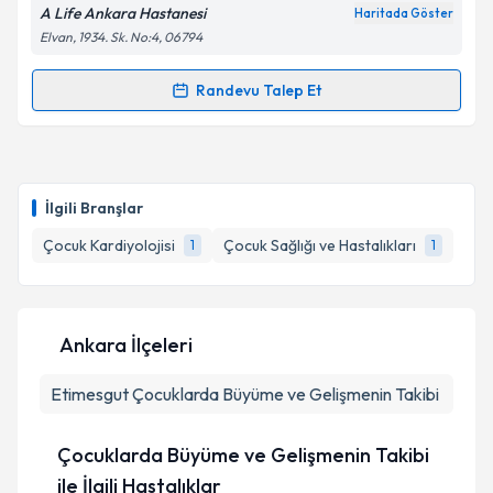
A Life Ankara Hastanesi
Haritada Göster
Elvan, 1934. Sk. No:4, 06794
Randevu Talep Et
Randevu Takvimi Talebi
Uzm. Dr. Sancar Eminoğlu
için randevu takvimi
talebi oluşturun. Size bu uzmandan randevu almanız
İlgili Branşlar
için bir takvim hazırlandığında e-posta ile
bilgilendireceğiz.
Çocuk Kardiyolojisi
Çocuk Sağlığı ve Hastalıkları
1
1
E-posta Adresiniz
Ankara İlçeleri
Etimesgut
Kişisel verilerimin işlenmesine ilişkin
Çocuklarda Büyüme ve Gelişmenin Takibi
Aydınlatma
Metni
'ni okudum ve kişisel verilerimin belirtilen
kapsamda işlenmesini kabul ediyorum.
Çocuklarda Büyüme ve Gelişmenin Takibi
ile İlgili Hastalıklar