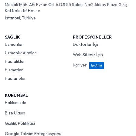
Maslak Mah. Ahi Evran Cd. A.O.S 55 Sokak No:2 Aksoy Plaza Giriş
Kat Kolektif House
İstanbul, Türkiye
SAĞLIK
PROFESYONELLER
Uzmanlar
Doktorlar İçin
Uzmanlık Alanları
Web Siteniz İçin
Hastalıklar
Kariyer
İşe Alım
Hizmetler
Hastaneler
KURUMSAL
Hakkımızda
Bize Ulaşın
Gizlilik Politikası
Google Takvim Entegrasyonu