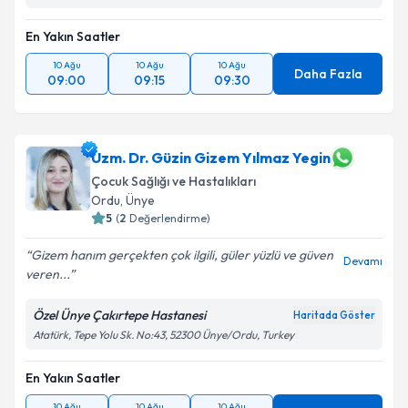
kapsamda işlenmesini kabul ediyorum.
En Yakın Saatler
Takvim Talebini Gönder
10 Ağu
10 Ağu
10 Ağu
Daha Fazla
09:00
09:15
09:30
Uzm. Dr. Güzin Gizem Yılmaz Yegin
Çocuk Sağlığı ve Hastalıkları
Ordu
,
Ünye
5
(
2
Değerlendirme)
Gizem hanım gerçekten çok ilgili, güler yüzlü ve güven
Devamı
veren...
Özel Ünye Çakırtepe Hastanesi
Haritada Göster
Atatürk, Tepe Yolu Sk. No:43, 52300 Ünye/Ordu, Turkey
En Yakın Saatler
10 Ağu
10 Ağu
10 Ağu