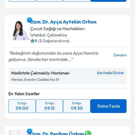
Uzm. Dr. Ayça Aytekin Orhon
Çocuk Sağlığı ve Hastalıkları
İstanbul
,
Çekmeköy
5
(
2
Değerlendirme)
Bebeğimin doğumundan bu yana Ayça Hanım'a
Devamı
gidiyoruz. Kendisi her kontrolde...
Medistate Çekmeköy Hastanesi
Haritada Göster
Merkez, Erenler Caddesi No:16
En Yakın Saatler
10 Ağu
10 Ağu
10 Ağu
Daha Fazla
09:00
09:15
09:30
Uzm. Dr. Perihan Özhan