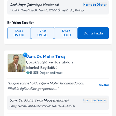
Özel Ünye Çakırtepe Hastanesi
Haritada Göster
Atatürk, Tepe Yolu Sk. No:43, 52300 Ünye/Ordu, Turkey
En Yakın Saatler
10 Ağu
10 Ağu
10 Ağu
Daha Fazla
09:00
09:30
10:00
Uzm. Dr. Mahir Tıraş
Çocuk Sağlığı ve Hastalıkları
İstanbul
,
Beylikdüzü
5
(
135
Değerlendirme)
Bugün sünnet oldu oğlum Mahir hocamızda çok
Devamı
titizlikle ilgilendiler gerçekten...
Uzm. Dr. Mahir Tıraş Muayenehanesi
Haritada Göster
Barış, Necip Fazıl Kısakürek Sk. No: 1 D:1C, 34520