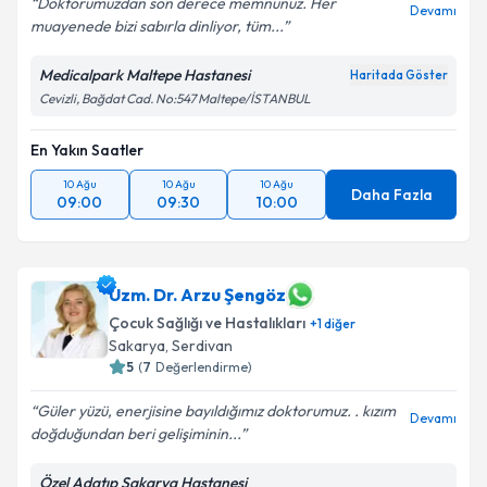
Doktorumuzdan son derece memnunuz. Her
Devamı
muayenede bizi sabırla dinliyor, tüm...
Medicalpark Maltepe Hastanesi
Haritada Göster
Cevizli, Bağdat Cad. No:547 Maltepe/İSTANBUL
En Yakın Saatler
10 Ağu
10 Ağu
10 Ağu
Daha Fazla
09:00
09:30
10:00
Uzm. Dr. Arzu Şengöz
Çocuk Sağlığı ve Hastalıkları
+
1
diğer
Sakarya
,
Serdivan
5
(
7
Değerlendirme)
Güler yüzü, enerjisine bayıldığımız doktorumuz. . kızım
Devamı
doğduğundan beri gelişiminin...
Özel Adatıp Sakarya Hastanesi