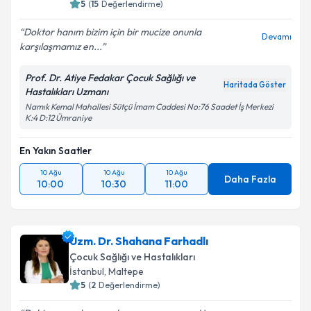
5
(
15
Değerlendirme)
Doktor hanım bizim için bir mucize onunla
Devamı
karşılaşmamız en...
Prof. Dr. Atiye Fedakar Çocuk Sağlığı ve
Haritada Göster
Hastalıkları Uzmanı
Namık Kemal Mahallesi Sütçü İmam Caddesi No:76 Saadet İş Merkezi
K:4 D:12 Ümraniye
En Yakın Saatler
10 Ağu
10 Ağu
10 Ağu
Daha Fazla
10:00
10:30
11:00
Uzm. Dr. Shahana Farhadlı
Çocuk Sağlığı ve Hastalıkları
İstanbul
,
Maltepe
5
(
2
Değerlendirme)