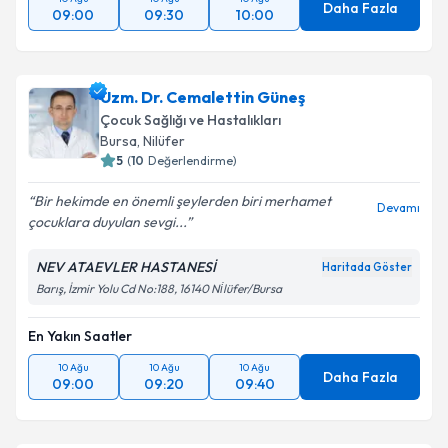
Daha Fazla
09:00
09:30
10:00
Uzm. Dr. Cemalettin Güneş
Çocuk Sağlığı ve Hastalıkları
Bursa
,
Nilüfer
5
(
10
Değerlendirme)
Bir hekimde en önemli şeylerden biri merhamet
Devamı
çocuklara duyulan sevgi...
NEV ATAEVLER HASTANESİ
Haritada Göster
Barış, İzmir Yolu Cd No:188, 16140 Ni̇lüfer/Bursa
En Yakın Saatler
10 Ağu
10 Ağu
10 Ağu
Daha Fazla
09:00
09:20
09:40