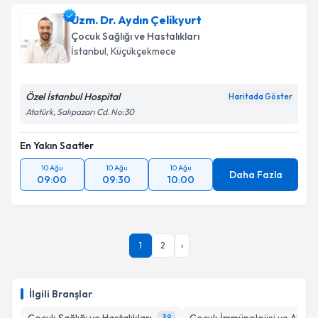
oluşturun. Size bu uzmandan randevu almanız için bir
Uzm. Dr. Aydın Çelikyurt
takvim hazırlandığında e-posta ile bilgilendireceğiz.
Çocuk Sağlığı ve Hastalıkları
E-posta Adresiniz
İstanbul
,
Küçükçekmece
Özel İstanbul Hospital
Haritada Göster
Atatürk, Salıpazarı Cd. No:30
Kişisel verilerimin işlenmesine ilişkin
Aydınlatma
Metni
'ni okudum ve kişisel verilerimin belirtilen
En Yakın Saatler
kapsamda işlenmesini kabul ediyorum.
10 Ağu
10 Ağu
10 Ağu
Daha Fazla
09:00
09:30
10:00
Takvim Talebini Gönder
1
2
›
İlgili Branşlar
38