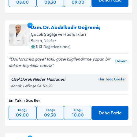
Daha Fazla
08:00
08:30
09:00
Uzm. Dr. Abdülkadir Göğremiş
Çocuk Sağlığı ve Hastalıkları
Bursa
,
Nilüfer
5
(
3
Değerlendirme)
Doktorumuz gayet tatlı, güzel bilgilendirme yapan bir
Devamı
doktor teşekkür ederiz
Özel Doruk Nilüfer Hastanesi
Haritada Göster
Konak, Lefkoşe Cd. No:22
En Yakın Saatler
10 Ağu
10 Ağu
10 Ağu
Daha Fazla
09:00
09:30
10:00