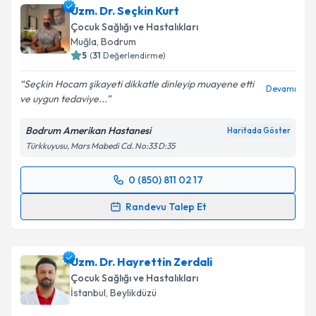
Uzm. Dr. Seçkin Kurt
Çocuk Sağlığı ve Hastalıkları
Muğla
,
Bodrum
5
(
31
Değerlendirme)
Seçkin Hocam şikayeti dikkatle dinleyip muayene etti
Devamı
ve uygun tedaviye...
Bodrum Amerikan Hastanesi
Haritada Göster
Türkkuyusu, Mars Mabedi Cd. No:33 D:35
0 (850) 811 02 17
Randevu Takvimi Talebi
Randevu Talep Et
Uzm. Dr. Seçkin Kurt
için randevu takvimi talebi
oluşturun. Size bu uzmandan randevu almanız için bir
Uzm. Dr. Hayrettin Zerdali
takvim hazırlandığında e-posta ile bilgilendireceğiz.
Çocuk Sağlığı ve Hastalıkları
E-posta Adresiniz
İstanbul
,
Beylikdüzü