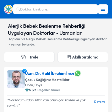
Doktor, klinik ara...
Alerjik Bebek Beslenme Rehberliği
Uygulayan Doktorlar - Uzmanlar
Toplam
38
Alerjik Bebek Beslenme Rehberliği
uygulayan doktor
- uzman bulundu.
Filtrele
Akıllı Sıralama
Uzm. Dr. Halil İbrahim İnce
Çocuk Sağlığı ve Hastalıkları
Ordu
,
Ünye
5
(
26
Değerlendirme)
Doktorumuzdan Allah razı olsun çok kaliteli ve çok
Devamı
samimi