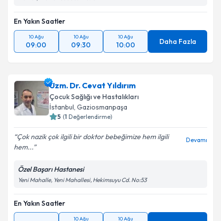
En Yakın Saatler
10 Ağu
10 Ağu
10 Ağu
Daha Fazla
09:00
09:30
10:00
Uzm. Dr. Cevat Yıldırım
Çocuk Sağlığı ve Hastalıkları
İstanbul
,
Gaziosmanpaşa
5
(
1
Değerlendirme)
Çok nazik çok ilgili bir doktor bebeğimize hem ilgili
Devamı
hem...
Özel Başarı Hastanesi
Yeni Mahalle, Yeni Mahallesi, Hekimsuyu Cd. No:53
En Yakın Saatler
10 Ağu
10 Ağu