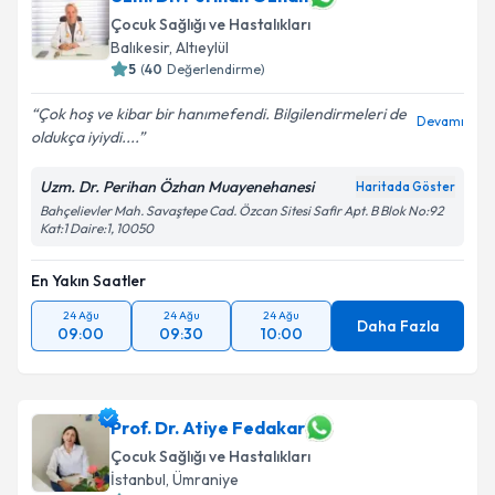
Çocuk Sağlığı ve Hastalıkları
Balıkesir
,
Altıeylül
5
(
40
Değerlendirme)
Çok hoş ve kibar bir hanımefendi. Bilgilendirmeleri de
Devamı
oldukça iyiydi....
Uzm. Dr. Perihan Özhan Muayenehanesi
Haritada Göster
Bahçelievler Mah. Savaştepe Cad. Özcan Sitesi Safir Apt. B Blok No:92
Kat:1 Daire:1, 10050
En Yakın Saatler
24 Ağu
24 Ağu
24 Ağu
Daha Fazla
09:00
09:30
10:00
Prof. Dr. Atiye Fedakar
Çocuk Sağlığı ve Hastalıkları
İstanbul
,
Ümraniye