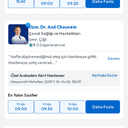
15:40
Daha Fazla
09:00
09:20
Uzm. Dr. Anıl Chousein
Çocuk Sağlığı ve Hastalıkları
İzmir
,
Çiğli
5
(
1
Değerlendirme)
hafta düşüremediğimiz ateş için hastaneye gittik.
Devamı
Hastaneye yatış vererek...
Özel Acıbadem Kent Hastanesi
Haritada Göster
İstasyonaltı Mahallesi, 8229/1. Sk. No:56, 35630
En Yakın Saatler
10 Ağu
10 Ağu
10 Ağu
Daha Fazla
09:00
09:30
10:00