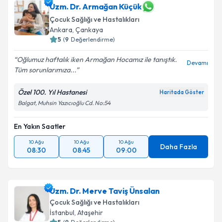
Uzm. Dr. Armağan Küçük
Çocuk Sağlığı ve Hastalıkları
Ankara
,
Çankaya
5
(
9
Değerlendirme)
Oğlumuz haftalık iken Armağan Hocamız ile tanıştık.
Devamı
Tüm sorunlarımıza...
Özel 100. Yıl Hastanesi
Haritada Göster
Balgat, Muhsin Yazıcıoğlu Cd. No:54
En Yakın Saatler
10 Ağu
10 Ağu
10 Ağu
Daha Fazla
08:30
08:45
09:00
Uzm. Dr. Merve Taviş Ünsalan
Çocuk Sağlığı ve Hastalıkları
İstanbul
,
Ataşehir