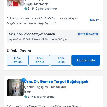
Muğla
,
Marmaris
5
(
24
Değerlendirme)
Doktor hanımın çocuklarla iletişimi ve açıklayıcı
Devamı
bilgilendirmesi hem aileyi hem...
Dr. Göze Ercan Muayenehanesi
Haritada Göster
Tepe Mah. 31. Sokak No 10/A Marmaris / Muğla
En Yakın Saatler
10 Ağu
10 Ağu
10 Ağu
Daha Fazla
09:00
09:30
10:00
Uzm. Dr. Gamze Turgut Bağdaçiçek
Çocuk Sağlığı ve Hastalıkları
İzmir
5
(
9
Değerlendirme)
Kızımın bebeklikten itibaren takibini yapan Gamze