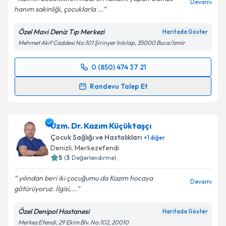
Devamı
hanım sakinliği, çocuklarla ...
Özel Mavi Deniz Tıp Merkezi
Haritada Göster
Mehmet Akif Caddesi No:101 Şirinyer İnkılap, 35000 Buca/İzmir
0 (850) 474 37 21
Randevu Takvimi Talebi
Randevu Talep Et
Uzm. Dr. Gamze Turgut Bağdaçiçek
için randevu
takvimi talebi oluşturun. Size bu uzmandan randevu
Uzm. Dr. Kazım Küçüktaşçı
almanız için bir takvim hazırlandığında e-posta ile
bilgilendireceğiz.
Çocuk Sağlığı ve Hastalıkları
+
1
diğer
Denizli
,
Merkezefendi
E-posta Adresiniz
5
(
3
Değerlendirme)
yılından beri iki çocuğumu da Kazım hocaya
Devamı
götürüyoruz. İlgisi,...
Kişisel verilerimin işlenmesine ilişkin
Aydınlatma
Özel Denipol Hastanesi
Haritada Göster
Metni
'ni okudum ve kişisel verilerimin belirtilen
Merkez Efendi, 29 Ekim Blv. No:102, 20010