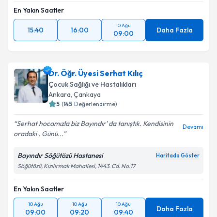
Takvim Talebini Gönder
En Yakın Saatler
10 Ağu
15:40
16:00
Daha Fazla
09:00
Dr. Öğr. Üyesi Serhat Kılıç
Çocuk Sağlığı ve Hastalıkları
Ankara
,
Çankaya
5
(
145
Değerlendirme)
Serhat hocamızla biz Bayındır’ da tanıştık. Kendisinin
Devamı
oradaki . Günü...
Bayındır Söğütözü Hastanesi
Haritada Göster
Söğütözü, Kızılırmak Mahallesi, 1443. Cd. No:17
En Yakın Saatler
10 Ağu
10 Ağu
10 Ağu
Daha Fazla
09:00
09:20
09:40