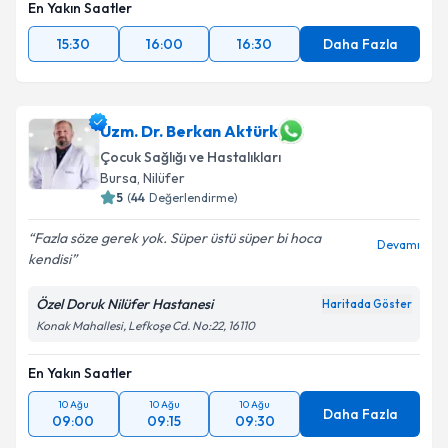
En Yakın Saatler
15:30
16:00
16:30
Daha Fazla
Uzm. Dr. Berkan Aktürk
Çocuk Sağlığı ve Hastalıkları
Bursa
,
Nilüfer
5
(
44
Değerlendirme)
Fazla söze gerek yok. Süper üstü süper bi hoca
Devamı
kendisi
Özel Doruk Nilüfer Hastanesi
Haritada Göster
Konak Mahallesi, Lefkoşe Cd. No:22, 16110
En Yakın Saatler
10 Ağu
10 Ağu
10 Ağu
Daha Fazla
09:00
09:15
09:30