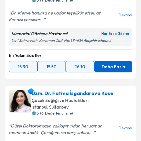
5
(
9
Değerlendirme)
Dr. Merve hanım’a ne kadar teşekkür etsek az.
Devamı
Kendisi çocuklar...
Memorial Göztepe Hastanesi
Haritada Göster
Yeni Sahra Mah. Karaman Cad. No: 1 34634 Ataşehir İstanbul
En Yakın Saatler
15:30
15:50
16:10
Daha Fazla
Uzm. Dr. Fatma İsgandarova Kose
Çocuk Sağlığı ve Hastalıkları
İstanbul
,
Sultanbeyli
5
(
6
Değerlendirme)
Güzel Doktorumuzun yaklaşımından her zaman
Devamı
memnun kaldık. Çocuğumuza karşı sabırlı,...