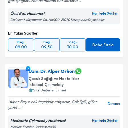
görüştüğümüzde bıkmadan her soruma...
Özel Batı Hastanesi
Haritada Göster
Diclekent, Kayapınar Cd. No:100, 21070 Kayapınar/Diyarbakır
En Yakın Saatler
10 Ağu
10 Ağu
10 Ağu
Daha Fazla
09:00
09:30
10:00
Uzm. Dr. Alper Orhon
Çocuk Sağlığı ve Hastalıkları
İstanbul
,
Çekmeköy
5
(
2
Değerlendirme)
Alper Bey e çok teşekkür ediyoruz. Çok ilgili, güler
Devamı
yüzlü,...
Medistate Çekmeköy Hastanesi
Haritada Göster
Merkez, Erenler Caddesi No:16