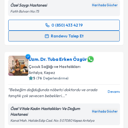
Özel Saygı Hastanesi
Haritada Göster
Fatih Bulvarı No:75
0 (850) 433 42 19
Randevu Takvimi Talebi
Randevu Talep Et
Uzm. Dr. Fatma İsgandarova Kose
için randevu
takvimi talebi oluşturun. Size bu uzmandan randevu
almanız için bir takvim hazırlandığında e-posta ile
Uzm. Dr. Tuba Erken Özgür
bilgilendireceğiz.
Çocuk Sağlığı ve Hastalıkları
Antalya
,
Kepez
E-posta Adresiniz
5
(
76
Değerlendirme)
Bebeğim doğduğunda nöbetci doktordu ve orada
Devamı
tanıştık çok sevecen bebekleri...
Kişisel verilerimin işlenmesine ilişkin
Aydınlatma
Özel Vitale Kadın Hastalıkları Ve Doğum
Metni
'ni okudum ve kişisel verilerimin belirtilen
Haritada Göster
Hastanesi
kapsamda işlenmesini kabul ediyorum.
Kanal Mah. Halide Edip Cad. No: 5 07080 Kepez Antalya