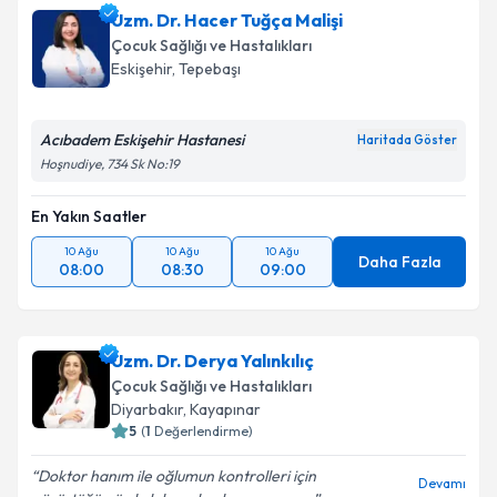
Uzm. Dr. Hacer Tuğça Malişi
Çocuk Sağlığı ve Hastalıkları
Eskişehir
,
Tepebaşı
Acıbadem Eskişehir Hastanesi
Haritada Göster
Hoşnudiye, 734 Sk No:19
En Yakın Saatler
10 Ağu
10 Ağu
10 Ağu
Daha Fazla
08:00
08:30
09:00
Uzm. Dr. Derya Yalınkılıç
Çocuk Sağlığı ve Hastalıkları
Diyarbakır
,
Kayapınar
5
(
1
Değerlendirme)
Doktor hanım ile oğlumun kontrolleri için
Devamı