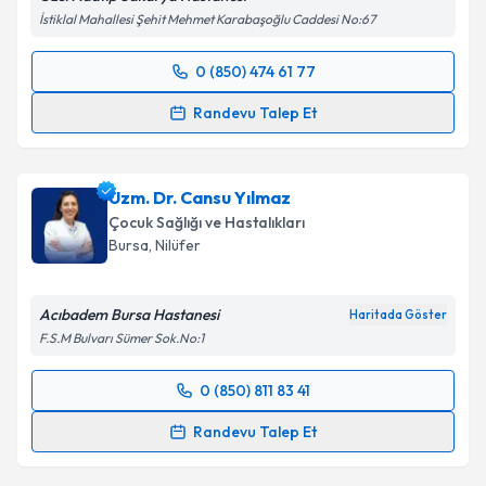
İstiklal Mahallesi Şehit Mehmet Karabaşoğlu Caddesi No:67
0 (850) 474 61 77
Randevu Takvimi Talebi
Randevu Talep Et
Uzm. Dr. Arzu Şengöz
için randevu takvimi talebi
oluşturun. Size bu uzmandan randevu almanız için bir
Uzm. Dr. Cansu Yılmaz
takvim hazırlandığında e-posta ile bilgilendireceğiz.
Çocuk Sağlığı ve Hastalıkları
E-posta Adresiniz
Bursa
,
Nilüfer
Acıbadem Bursa Hastanesi
Haritada Göster
F.S.M Bulvarı Sümer Sok.No:1
Kişisel verilerimin işlenmesine ilişkin
Aydınlatma
Metni
'ni okudum ve kişisel verilerimin belirtilen
0 (850) 811 83 41
kapsamda işlenmesini kabul ediyorum.
Randevu Takvimi Talebi
Randevu Talep Et
Takvim Talebini Gönder
Uzm. Dr. Cansu Yılmaz
için randevu takvimi talebi