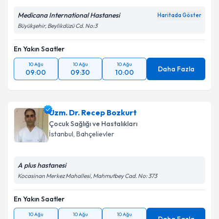
Medicana International Hastanesi
Haritada Göster
Büyükşehir, Beylikdüzü Cd. No:3
Kişisel verilerimin işlenmesine ilişkin
Aydınlatma
Metni
'ni okudum ve kişisel verilerimin belirtilen
En Yakın Saatler
kapsamda işlenmesini kabul ediyorum.
10 Ağu
10 Ağu
10 Ağu
Daha Fazla
09:00
09:30
10:00
Takvim Talebini Gönder
Uzm. Dr. Recep Bozkurt
Çocuk Sağlığı ve Hastalıkları
İstanbul
,
Bahçelievler
A plus hastanesi
Kocasinan Merkez Mahallesi, Mahmutbey Cad. No: 373
En Yakın Saatler
10 Ağu
10 Ağu
10 Ağu