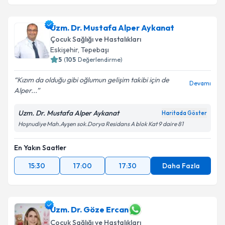
Uzm. Dr. Mustafa Alper Aykanat
Çocuk Sağlığı ve Hastalıkları
Eskişehir
,
Tepebaşı
5
(
105
Değerlendirme)
Kızım da olduğu gibi oğlumun gelişim takibi için de
Devamı
Alper...
Uzm. Dr. Mustafa Alper Aykanat
Haritada Göster
Hoşnudiye Mah.Ayşen sok.Dorya Residans A blok Kat 9 daire 81
En Yakın Saatler
15:30
17:00
17:30
Daha Fazla
Uzm. Dr. Göze Ercan
Çocuk Sağlığı ve Hastalıkları