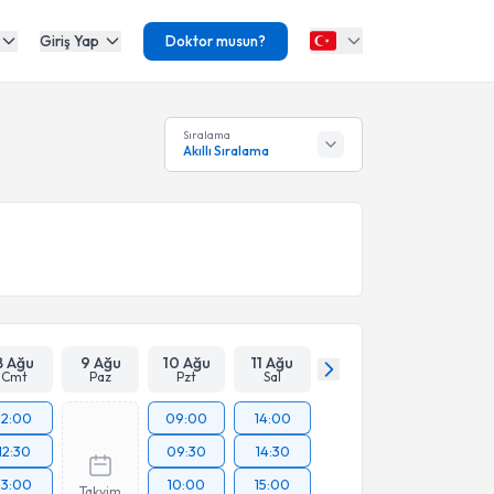
Giriş Yap
Doktor musun?
Sıralama
Akıllı Sıralama
8 Ağu
9 Ağu
10 Ağu
11 Ağu
Cmt
Paz
Pzt
Sal
12:00
09:00
14:00
12:30
09:30
14:30
13:00
10:00
15:00
Takvim