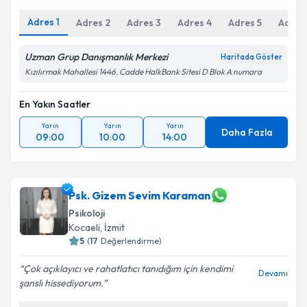
Adres
1
Kişisel verilerimin işlenmesine ilişkin
Adres
2
Adres
3
Adres
4
Aydınlatma
Adres
5
Adres
Metni
'ni okudum ve kişisel verilerimin belirtilen
kapsamda işlenmesini kabul ediyorum.
Uzman Grup Danışmanlık Merkezi
Haritada Göster
Kızılırmak Mahallesi 1446. Cadde HalkBank Sitesi D Blok A numara
Takvim Talebini Gönder
En Yakın Saatler
Yarın
Yarın
Yarın
Daha Fazla
09:00
10:00
14:00
Psk. Gizem Sevim Karaman
Psikoloji
Kocaeli
, İzmit
5
(
17
Değerlendirme)
Çok açıklayıcı ve rahatlatıcı tanıdığım için kendimi
Devamı
şanslı hissediyorum.