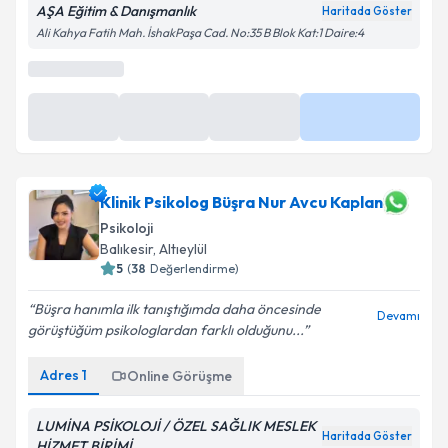
AŞA Eğitim & Danışmanlık
Haritada Göster
Ali Kahya Fatih Mah. İshakPaşa Cad. No:35 B Blok Kat:1 Daire:4
En Yakın Saatler
11 Ağu
11 Ağu
11 Ağu
Daha Fazla
15:30
16:00
16:30
Klinik Psikolog Büşra Nur Avcu Kaplan
Psikoloji
Balıkesir
, Altıeylül
5
(
38
Değerlendirme)
Büşra hanımla ilk tanıştığımda daha öncesinde
Devamı
görüştüğüm psikologlardan farklı olduğunu...
Adres
1
Online Görüşme
LUMİNA PSİKOLOJİ / ÖZEL SAĞLIK MESLEK
Haritada Göster