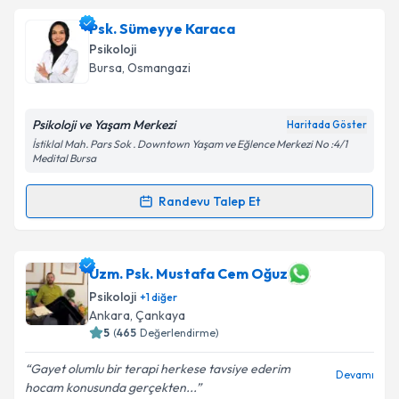
Psk. Sümeyye Karaca
Psikoloji
Bursa
, Osmangazi
Psikoloji ve Yaşam Merkezi
Haritada Göster
İstiklal Mah. Pars Sok . Downtown Yaşam ve Eğlence Merkezi No :4/1
Medital Bursa
Randevu Talep Et
Randevu Takvimi Talebi
Psk. Sümeyye Karaca
için randevu takvimi talebi
Uzm. Psk. Mustafa Cem Oğuz
oluşturun. Size bu uzmandan randevu almanız için bir
Psikoloji
+
1
diğer
takvim hazırlandığında e-posta ile bilgilendireceğiz.
Ankara
, Çankaya
5
(
465
Değerlendirme)
E-posta Adresiniz
Gayet olumlu bir terapi herkese tavsiye ederim
Devamı
hocam konusunda gerçekten...