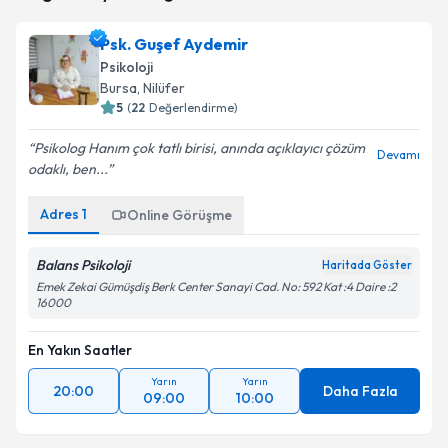
takvim hazırlandığında e-posta ile bilgilendireceğiz.
Psk. Guşef Aydemir
E-posta Adresiniz
Psikoloji
Bursa
, Nilüfer
5
(
22
Değerlendirme)
Psikolog Hanım çok tatlı birisi, anında açıklayıcı çözüm
Kişisel verilerimin işlenmesine ilişkin
Aydınlatma
Devamı
odaklı, ben...
Metni
'ni okudum ve kişisel verilerimin belirtilen
kapsamda işlenmesini kabul ediyorum.
Adres
1
Online Görüşme
Takvim Talebini Gönder
Balans Psikoloji
Haritada Göster
Emek Zekai Gümüşdiş Berk Center Sanayi Cad. No: 592 Kat :4 Daire :2
16000
En Yakın Saatler
Yarın
Yarın
20:00
Daha Fazla
09:00
10:00