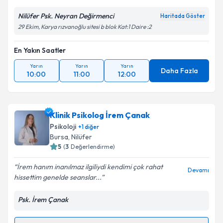
Nilüfer Psk. Neyran Değirmenci
Haritada Göster
29 Ekim, Karya rızvanoğlu sitesi b blok Kat:1 Daire :2
En Yakın Saatler
Yarın
Yarın
Yarın
Daha Fazla
10:00
11:00
12:00
Klinik Psikolog İrem Çanak
Psikoloji
+
1
diğer
Bursa
, Nilüfer
5
(
3
Değerlendirme)
İrem hanım inanılmaz ilgiliydi kendimi çok rahat
Devamı
hissettim genelde seanslar...
Psk. İrem Çanak