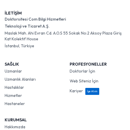
İLETİŞİM
Doktorsitesi Com Bilgi Hizmetleri
Teknoloji ve Ticaret A.Ş.
Maslak Mah. Ahi Evran Cd. A.O.S 55 Sokak No:2 Aksoy Plaza Giriş
Kat Kolektif House
İstanbul, Türkiye
SAĞLIK
PROFESYONELLER
Uzmanlar
Doktorlar İçin
Uzmanlık Alanları
Web Siteniz İçin
Hastalıklar
Kariyer
İşe Alım
Hizmetler
Hastaneler
KURUMSAL