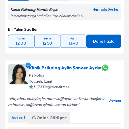
Klinik Psikolog Hande Erçin
Haritada Göster
Piri Mehmetpaşa Mahallesi Yavuz Sokak No:34/1
En Yakın Saatler
Yarın
Yarın
Yarın
Daha Fazla
12:00
12:50
13:40
Klinik Psikolog Aylin Şanver Aydın
Psikoloji
Kocaeli
, İzmit
5
(
72
Değerlendirme)
Hayatımı kolaylaştırmamı sağlayan ve farkındalığımın
Devamı
artmasını sağlayan işinde uzman biridir.
Adres
1
Online Görüşme