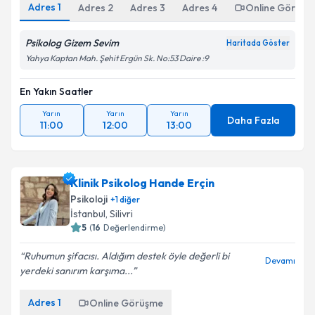
Adres
1
Adres
2
Adres
3
Adres
4
Online Görüşm
Psikolog Gizem Sevim
Haritada Göster
Yahya Kaptan Mah. Şehit Ergün Sk. No:53 Daire :9
En Yakın Saatler
Yarın
Yarın
Yarın
Daha Fazla
11:00
12:00
13:00
Klinik Psikolog Hande Erçin
Psikoloji
+
1
diğer
İstanbul
, Silivri
5
(
16
Değerlendirme)
Ruhumun şifacısı. Aldığım destek öyle değerli bi
Devamı
yerdeki sanırım karşıma...
Adres
1
Online Görüşme