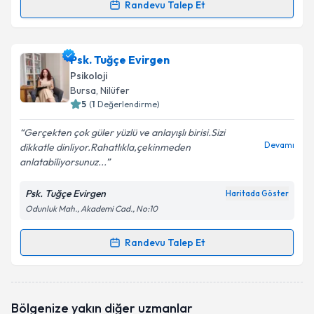
Randevu Talep Et
Randevu Takvimi Talebi
Klinik Psikolog İrem Çanak
için randevu takvimi
Psk. Tuğçe Evirgen
talebi oluşturun. Size bu uzmandan randevu almanız
Psikoloji
için bir takvim hazırlandığında e-posta ile
Bursa
, Nilüfer
bilgilendireceğiz.
5
(
1
Değerlendirme)
E-posta Adresiniz
Gerçekten çok güler yüzlü ve anlayışlı birisi.Sizi
Devamı
dikkatle dinliyor.Rahatlıkla,çekinmeden
anlatabiliyorsunuz...
Psk. Tuğçe Evirgen
Haritada Göster
Kişisel verilerimin işlenmesine ilişkin
Aydınlatma
Odunluk Mah., Akademi Cad., No:10
Metni
'ni okudum ve kişisel verilerimin belirtilen
kapsamda işlenmesini kabul ediyorum.
Randevu Talep Et
Randevu Takvimi Talebi
Takvim Talebini Gönder
Psk. Tuğçe Evirgen
için randevu takvimi talebi
Bölgenize yakın diğer uzmanlar
oluşturun. Size bu uzmandan randevu almanız için bir