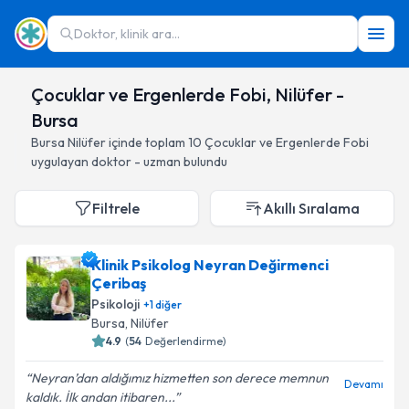
Doktor, klinik ara...
Çocuklar ve Ergenlerde Fobi, Nilüfer -
Bursa
Bursa
Nilüfer
içinde toplam
10
Çocuklar ve Ergenlerde Fobi
uygulayan doktor - uzman bulundu
Filtrele
Akıllı Sıralama
Klinik Psikolog Neyran Değirmenci
Çeribaş
Psikoloji
+
1
diğer
Bursa
, Nilüfer
4.9
(
54
Değerlendirme)
Neyran’dan aldığımız hizmetten son derece memnun
Devamı
kaldık. İlk andan itibaren...