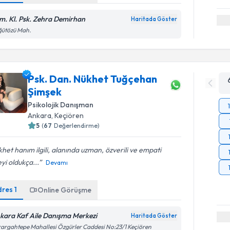
m. Kl. Psk. Zehra Demirhan
Haritada Göster
ğütözü Mah.
Psk. Dan. Nükhet Tuğçehan
Şimşek
Psikolojik Danışman
Ankara
, Keçiören
5
(
67
Değerlendirme)
het hanım ilgili, alanında uzman, özverili ve empati
yi oldukça...
Devamı
dres
1
Online Görüşme
kara Kaf Aile Danışma Merkezi
Haritada Göster
argahtepe Mahallesi Özgürler Caddesi No:23/1 Keçiören