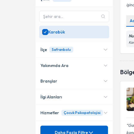
işin
A
Karabük
Nu
Ka
İlçe
Safranbolu
Yakınımda Ara
Bölg
Branşlar
Konumuma yakın uzmanları
Safranbolu
göster
İlgi Alanları
Hizmetler
Çocuk Psikopatolojisi
Psikoloji
Gay
Mezuniyet
Aile Terapisi
Daha Fazla Filtre
kon