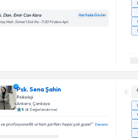
k. Dan. Emir Can Kara
Haritada Göster
ılay Mah. Sümer1 Sok No : 7/20 Firdevs Apt.
Psk. Sena Şahin
Psikoloji
Ankara
, Çankaya
5
(
6
Değerlendirme)
i ve profosyonellik ortam şartları hepsi çok guzel
Devamı