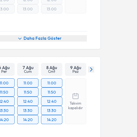
13:00
13:00
13:00
Online Görüşme
Daha Fazla Göster
6 Ağu
7 Ağu
8 Ağu
9 Ağu
Per
Cum
Cmt
Paz
11:00
11:00
11:00
11:50
11:50
11:50
12:40
12:40
12:40
Takvim
kapalıdır
13:30
13:30
13:30
14:20
14:20
14:20