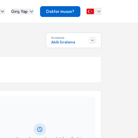
Giriş Yap
Doktor musun?
Sıralama
Akıllı Sıralama
akvimi Talebi
kolog Nurullah Sarı
için randevu takvimi talebi
Size bu uzmandan randevu almanız için bir takvim
ında e-posta ile bilgilendireceğiz.
resiniz