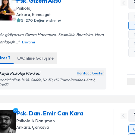
Psk. Gizem Aksu
Psikoloji
Ankara
, Etimesgut
5
(
270
Değerlendirme)
dır gidiyorum Gizem Hocamıza. Kesinlikle öneririm. Hem
anlayışlı...
Devamı
dres
1
Online Görüşme
kayık Psikoloji Merkezi
Haritada Göster
er Mahallesi, 1408. Cadde, No:30, Hill Tower Rezidans, Kat:2,
re:22
Psk. Dan. Emir Can Kara
Psikolojik Danışman
Ankara
, Çankaya