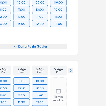
10:00
10:00
09:00
09:00
11:00
11:00
10:00
10:00
12:00
12:00
11:00
11:00
13:00
13:00
12:00
12:00
Daha Fazla Göster
6 Ağu
7 Ağu
8 Ağu
9 Ağu
Per
Cum
Cmt
Paz
10:00
10:00
10:00
10:50
10:50
10:50
11:40
11:40
11:40
Takvim
kapalıdır
12:30
12:30
12:30