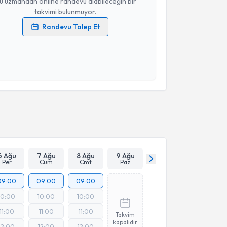
u uzmandan online randevu alabileceğin bir
takvimi bulunmuyor.
Randevu Talep Et
 verilerimin işlenmesine ilişkin
Aydınlatma Metni
'ni
 ve kişisel verilerimin belirtilen kapsamda
esini kabul ediyorum.
Takvim Talebini Gönder
6 Ağu
7 Ağu
8 Ağu
9 Ağu
Per
Cum
Cmt
Paz
09:00
09:00
09:00
10:00
10:00
10:00
11:00
11:00
11:00
Takvim
kapalıdır
12:00
12:00
12:00