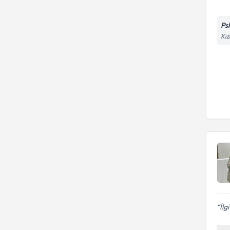
Ps
Kız
İlg