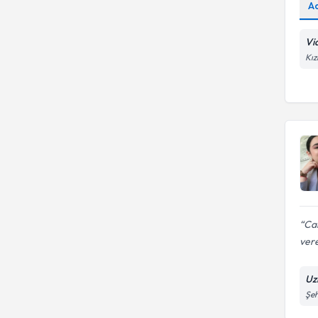
A
Via
Kız
Can
vere
Uz
Şeh