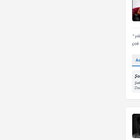
yıl
çok 
A
Şa
Şek
Dai