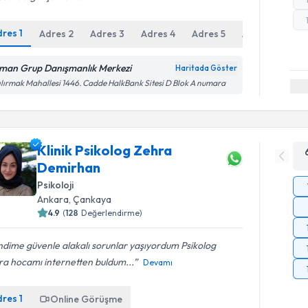
dres
1
Adres
2
Adres
3
Adres
4
Adres
5
Adres
6
man Grup Danışmanlık Merkezi
Haritada Göster
ılırmak Mahallesi 1446. Cadde HalkBank Sitesi D Blok A numara
Klinik Psikolog Zehra
Demirhan
Psikoloji
Ankara
, Çankaya
4.9
(
128
Değerlendirme)
dime güvenle alakalı sorunlar yaşıyordum Psikolog
ra hocamı internetten buldum...
Devamı
dres
1
Online Görüşme