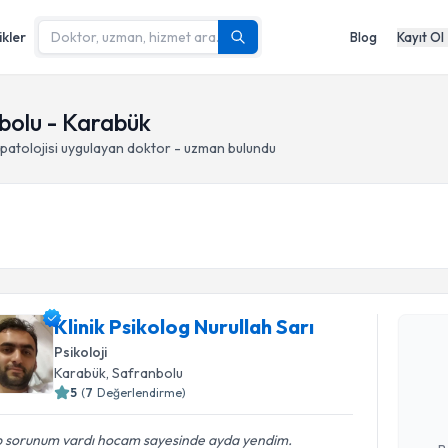
ikler
Blog
Kayıt Ol
nbolu - Karabük
patolojisi
uygulayan doktor - uzman bulundu
Randevu T
Klinik Psikolog Nurullah Sarı
Klinik Psi
Psikoloji
oluşturun. 
Karabük
, Safranbolu
hazırlandığ
5
(
7
Değerlendirme)
E-posta Ad
 sorunum vardı hocam sayesinde ayda yendim.