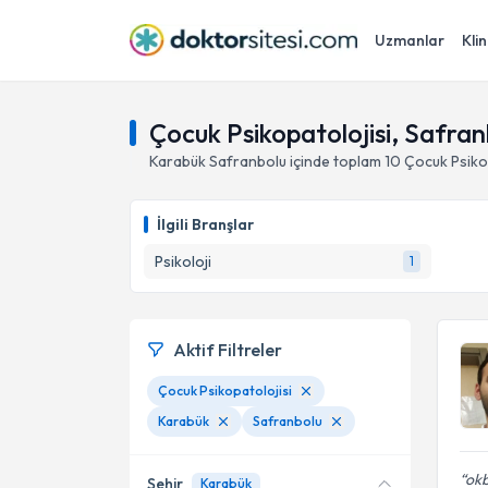
Uzmanlar
Klin
Çocuk Psikopatolojisi, Safra
Karabük
Safranbolu
içinde toplam
10
Çocuk Psiko
İlgili Branşlar
Psikoloji
1
Aktif Filtreler
Çocuk Psikopatolojisi
Karabük
Safranbolu
okb
Şehir
Karabük