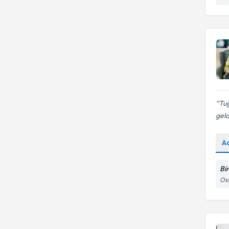
Tuğ
geld
A
Bi
Ost