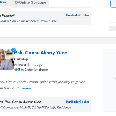
dres
1
Online Görüşme
 Psikoloji
Haritada Göster
ılırmak Mah. Dumlupınar Bulv. 9/A No:307
Randevu T
Psk. Cans
Psk. Cansu Aksoy Yüce
Size bu uzm
Psikoloji
hazırlandığ
Ankara
, Etimesgut
5
(
4
Değerlendirme)
E-posta Ad
B
su Hanım işinde uzman, güler yüzlü,yenilikçi ve güven
n harika...
Devamı
Kişisel
okudum
m. Psk. Cansu Aksoy Yüce
Haritada Göster
Randevu T
işlenm
it Osman Avcı Mh.1419. Cd. No:17 Zekioğlu Residence