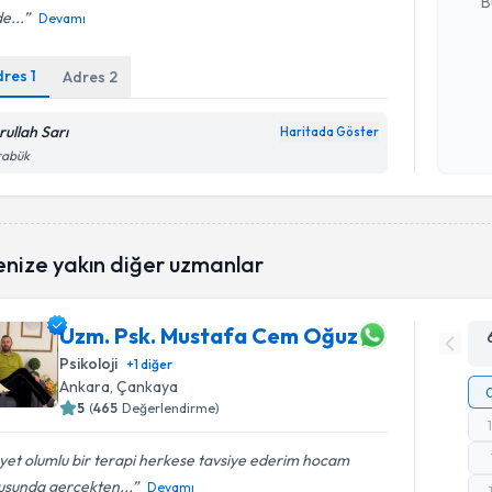
B
de...
Devamı
dres
1
Adres
2
Kişisel
okudum
işlenm
rullah Sarı
Haritada Göster
rabük
enize yakın diğer uzmanlar
Uzm. Psk. Mustafa Cem Oğuz
Psikoloji
+
1
diğer
Ankara
, Çankaya
5
(
465
Değerlendirme)
et olumlu bir terapi herkese tavsiye ederim hocam
usunda gerçekten...
Devamı