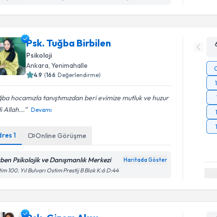
Psk. Tuğba Birbilen
Psikoloji
Ankara
, Yenimahalle
4.9
(
166
Değerlendirme)
ba hocamızla tanıştımızdan beri evimize mutluk ve huzur
i Allah...
Devamı
dres
1
Online Görüşme
rben Psikolojik ve Danışmanlık Merkezi
Haritada Göster
im 100. Yıl Bulvarı Ostim Prestij B Blok K:6 D:44