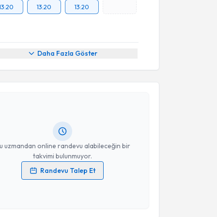
13:20
13:20
13:20
Daha Fazla Göster
akvimi Talebi
u Aksoy Yüce
için randevu takvimi talebi oluşturun.
andan randevu almanız için bir takvim
ında e-posta ile bilgilendireceğiz.
resiniz
u uzmandan online randevu alabileceğin bir
takvimi bulunmuyor.
Randevu Talep Et
 verilerimin işlenmesine ilişkin
Aydınlatma Metni
'ni
 ve kişisel verilerimin belirtilen kapsamda
akvimi Talebi
esini kabul ediyorum.