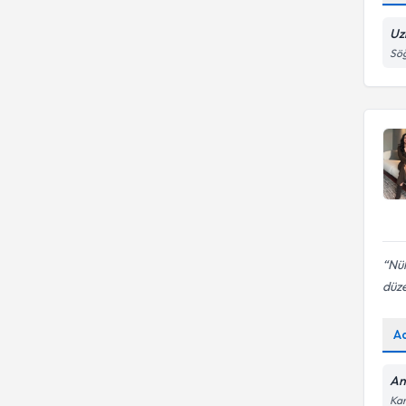
Uz
Sö
Nük
düze
A
An
Kar