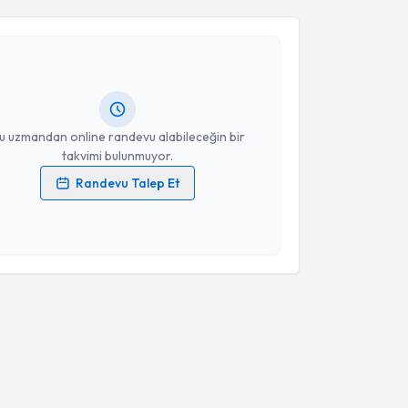
Takvim Talebini Gönder
Abdulgani Gülyüz
için randevu takvimi talebi
Size bu uzmandan randevu almanız için bir takvim
ında e-posta ile bilgilendireceğiz.
resiniz
u uzmandan online randevu alabileceğin bir
takvimi bulunmuyor.
Randevu Talep Et
 verilerimin işlenmesine ilişkin
Aydınlatma Metni
'ni
 ve kişisel verilerimin belirtilen kapsamda
esini kabul ediyorum.
Takvim Talebini Gönder