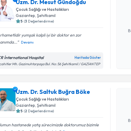
Uzm. Dr. Mesut Gündoğdu
oluşturun. 
Çocuk Sağlığı ve Hastalıkları
hazırlandığ
Gaziantep
, Şehitkamil
5
(
3
Değerlendirme)
E-posta Ad
B
hametlidir yumşak kalpli iyi bir doktor en zor
anımda...
Devamı
Kişisel
okudum
R İnternational Hospital
Haritada Göster
işlenm
ahitler Mh. Gazimuhtarpaşa Bul. No: 56 Şehitkamil / GAZİANTEP
Randevu T
Uzm. Dr. 
Uzm. Dr. Saltuk Buğra Böke
oluşturun. 
Çocuk Sağlığı ve Hastalıkları
hazırlandığ
Gaziantep
, Şehitkamil
5
(
2
Değerlendirme)
E-posta Ad
B
lumun hastanede yatış sürecimizde doktorumuz bizimle