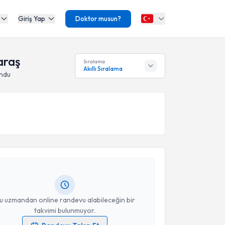
Giriş Yap
Doktor musun?
araş
Sıralama
Akıllı Sıralama
undu
akvimi Talebi
 Tahir Özcan
için randevu takvimi talebi oluşturun.
andan randevu almanız için bir takvim
ında e-posta ile bilgilendireceğiz.
resiniz
u uzmandan online randevu alabileceğin bir
takvimi bulunmuyor.