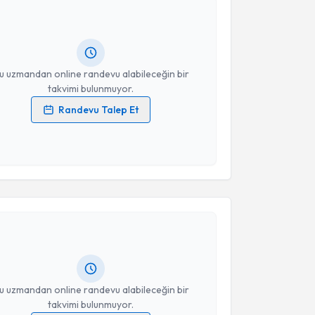
Size bu uzmandan randevu almanız için bir takvim
ında e-posta ile bilgilendireceğiz.
resiniz
u uzmandan online randevu alabileceğin bir
takvimi bulunmuyor.
Randevu Talep Et
 verilerimin işlenmesine ilişkin
Aydınlatma Metni
'ni
 ve kişisel verilerimin belirtilen kapsamda
esini kabul ediyorum.
akvimi Talebi
Takvim Talebini Gönder
Saltuk Buğra Böke
için randevu takvimi talebi
Size bu uzmandan randevu almanız için bir takvim
ında e-posta ile bilgilendireceğiz.
resiniz
u uzmandan online randevu alabileceğin bir
takvimi bulunmuyor.