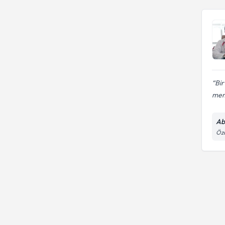
Bir
memn
Ab
Öza