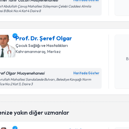
met Tahir Özcan Muayenehanesi
Haritada Göster
Kişisel
it Abdullah Çavuş Mahallesi Süleyman Çelebi Caddesi Almila
Randevu T
esi B Blok No:4 Kat 4 Daire 8
okudum
işlenm
Prof. Dr. 
Size bu uzm
Prof. Dr. Şeref Olgar
hazırlandığ
Çocuk Sağlığı ve Hastalıkları
E-posta Ad
Kahramanmaraş
, Merkez
B
ref Olgar Muayenehanesi
Haritada Göster
Kişisel
rullah Mahallesi Sandalzede Bulvarı, Belediye Kavşağı Norm
ice No:2 Kat 3, Daire 3
okudum
işlenm
Randevu T
enize yakın diğer uzmanlar
Uzm. Dr. 