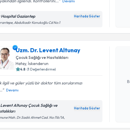
yakından ilgilendi. Kontrollerini...
Devamı
Kişisel
okudum
v Hospital Gaziantep
Haritada Göster
işlenm
rantepe, Abdulkadir Konukoğlu Cd No:1
Randevu T
Uzm. Dr. Levent Altunay
Uzm. Dr. 
Size bu uzm
Çocuk Sağlığı ve Hastalıkları
hazırlandığ
Hatay
, İskenderun
4.8
(
1
Değerlendirme)
E-posta Ad
B
 ilgili ve güler yüzlü bir doktor tüm sorularımızı
..
Devamı
Kişisel
.Levent Altunay Çocuk Sağlığı ve
okudum
Haritada Göster
talıkları
işlenm
une Mah. Dr.Sadık Ahmet Cad. No:116/1A,
Randevu T