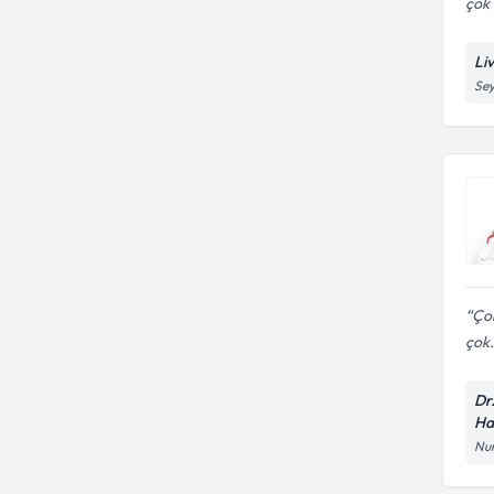
çok 
Li
Sey
Çok
çok.
Dr
Has
Num