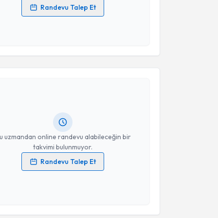
Randevu Talep Et
 verilerimin işlenmesine ilişkin
Aydınlatma Metni
'ni
 ve kişisel verilerimin belirtilen kapsamda
esini kabul ediyorum.
akvimi Talebi
Takvim Talebini Gönder
Levent Altunay
için randevu takvimi talebi oluşturun.
andan randevu almanız için bir takvim
ında e-posta ile bilgilendireceğiz.
resiniz
u uzmandan online randevu alabileceğin bir
takvimi bulunmuyor.
Randevu Talep Et
 verilerimin işlenmesine ilişkin
Aydınlatma Metni
'ni
 ve kişisel verilerimin belirtilen kapsamda
esini kabul ediyorum.
akvimi Talebi