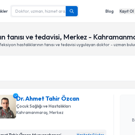
ikler
Blog
Kayıt Ol
nın tanısı ve tedavisi, Merkez - Kahramanm
eksiyon hastalıklarının tanısı ve tedavisi
uygulayan doktor - uzman bul
Randevu T
Dr. Ahmet
Size bu uzm
Dr. Ahmet Tahir Özcan
hazırlandığ
Çocuk Sağlığı ve Hastalıkları
E-posta Ad
Kahramanmaraş
, Merkez
B