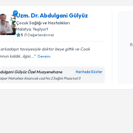
Uzm. Dr. 
Uzm. Dr. Abdulgani Gülyüz
oluşturun. 
Çocuk Sağlığı ve Hastalıkları
hazırlandığ
Malatya
, Yeşilyurt
5
(
1
Değerlendirme)
E-posta Ad
B
 arkadaşın tavsiyesiyle doktor beye gittik ve Cook
un kaldık..ilgisi...
Devamı
Kişisel
okudum
dulgani Gülyüz Özel Muayenehane
Haritada Göster
işlenm
lper Mahallesi Alsancak cad No 2 Sağlık Plaza kat 3