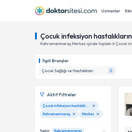
Uzmanlar
Klin
Çocuk infeksiyon hastalıkları
Kahramanmaraş
Merkez
içinde toplam
6
Çocuk inf
İlgili Branşlar
Çocuk Sağlığı ve Hastalıkları
2
Aktif Filtreler
Çocuk infeksiyon hastalıklarının tanısı ve tedavisi
Kahramanmaraş
Merkez
Şehir
Kahramanmaraş