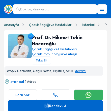
Doktor, klinik ara...
Anasayfa
Çocuk Sağlığı ve Hastalıkları
İstanbul
Pro
Prof. Dr. Hikmet Tekin
Nacaroğlu
Çocuk Sağlığı ve Hastalıkları
,
Çocuk İmmünolojisi ve Alerjisi
Prof. Dr. Hikmet Tekin Nacaroğlu Profil Fotoğrafı
Takip Et
Atopik Dermatit, Alerjik Nezle, Hışıltılı Çocuk
devamı
İstanbul
1 Adres
Soru Sor
Randevu Al