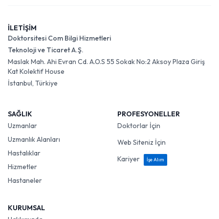
İLETİŞİM
Doktorsitesi Com Bilgi Hizmetleri
Teknoloji ve Ticaret A.Ş.
Maslak Mah. Ahi Evran Cd. A.O.S 55 Sokak No:2 Aksoy Plaza Giriş
Kat Kolektif House
İstanbul, Türkiye
SAĞLIK
PROFESYONELLER
Uzmanlar
Doktorlar İçin
Uzmanlık Alanları
Web Siteniz İçin
Hastalıklar
Kariyer
İşe Alım
Hizmetler
Hastaneler
KURUMSAL