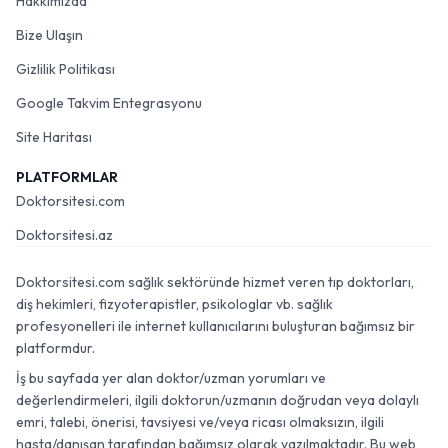
Hakkımızda
Bize Ulaşın
Gizlilik Politikası
Google Takvim Entegrasyonu
Site Haritası
PLATFORMLAR
Doktorsitesi.com
Doktorsitesi.az
Doktorsitesi.com sağlık sektöründe hizmet veren tıp doktorları,
diş hekimleri, fizyoterapistler, psikologlar vb. sağlık
profesyonelleri ile internet kullanıcılarını buluşturan bağımsız bir
platformdur.
İş bu sayfada yer alan doktor/uzman yorumları ve
değerlendirmeleri, ilgili doktorun/uzmanın doğrudan veya dolaylı
emri, talebi, önerisi, tavsiyesi ve/veya ricası olmaksızın, ilgili
hasta/danışan tarafından bağımsız olarak yazılmaktadır. Bu web