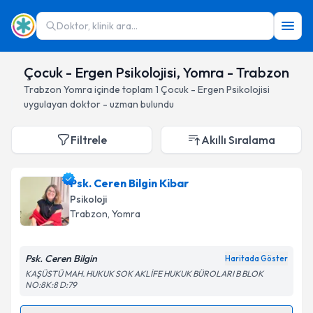
Doktor, klinik ara...
Çocuk - Ergen Psikolojisi, Yomra - Trabzon
Trabzon
Yomra
içinde toplam
1
Çocuk - Ergen Psikolojisi
uygulayan doktor - uzman bulundu
Filtrele
Akıllı Sıralama
Psk. Ceren Bilgin Kibar
Psikoloji
Trabzon
, Yomra
Psk. Ceren Bilgin
Haritada Göster
KAŞÜSTÜ MAH. HUKUK SOK AKLİFE HUKUK BÜROLARI B BLOK
NO:8K:8 D:79