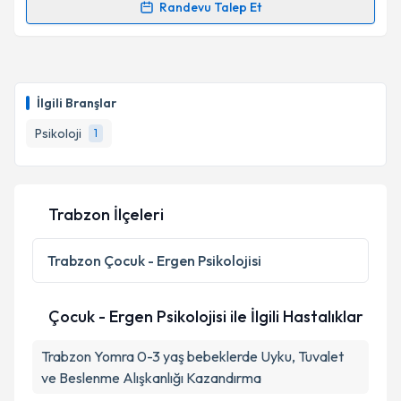
Randevu Talep Et
Randevu Takvimi Talebi
Psk. Ceren Bilgin Kibar
için randevu takvimi talebi
oluşturun. Size bu uzmandan randevu almanız için bir
İlgili Branşlar
takvim hazırlandığında e-posta ile bilgilendireceğiz.
Psikoloji
1
E-posta Adresiniz
Trabzon İlçeleri
Kişisel verilerimin işlenmesine ilişkin
Aydınlatma
Metni
'ni okudum ve kişisel verilerimin belirtilen
Trabzon
Çocuk - Ergen Psikolojisi
kapsamda işlenmesini kabul ediyorum.
Çocuk - Ergen Psikolojisi ile İlgili Hastalıklar
Takvim Talebini Gönder
Trabzon Yomra 0-3 yaş bebeklerde Uyku, Tuvalet
ve Beslenme Alışkanlığı Kazandırma