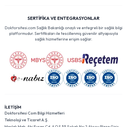
SERTİFİKA VE ENTEGRASYONLAR
Doktorsitesi.com Sağlık Bakanlığı onaylı ve entegreli bir sağlık bilgi
platformudur. Sertifikaları ile tescillenmiş güvenilir altyapısıyla
sağlık hizmetlerine erişim sağlar.
İLETİŞİM
Doktorsitesi Com Bilgi Hizmetleri
Teknoloji ve Ticaret A.Ş.
Maslak Mah. Ahi Evran Cd. A.O.S 55 Sokak No:2 Aksoy Plaza Giriş