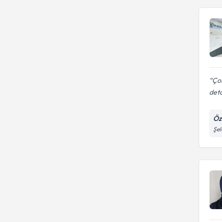
Çok
deta
Öze
Şel