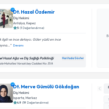
Dt. Hazal
Dt. Hazal Özdemir
bu uzmandan
Diş Hekimi
posta ile bi
Antalya
, Kepez
5
(
1
Değerlendirme)
E-posta Ad
B
 ilgili ve ince detaycı. Güler yüzlü en ince
yına...
Devamı
Kişisel
okudum
l Hazal Ağız ve Diş Sağlığı Polikliniği
Haritada Göster
işlenm
ale Mahallesi Varsak bey Caddesi No: 31/A
Dt. Merve Gümülü Gökdoğan
Diş Hekimi
Isparta
, Merkez
4.9
(
19
Değerlendirme)