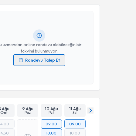
 Özdemir
için randevu takvimi talebi oluşturun. Size
 randevu almanız için bir takvim hazırlandığında e-
lgilendireceğiz.
resiniz
u uzmandan online randevu alabileceğin bir
takvimi bulunmuyor.
Randevu Talep Et
 verilerimin işlenmesine ilişkin
Aydınlatma Metni
'ni
 ve kişisel verilerimin belirtilen kapsamda
esini kabul ediyorum.
Takvim Talebini Gönder
8 Ağu
9 Ağu
10 Ağu
11 Ağu
Cmt
Paz
Pzt
Sal
14:00
09:00
09:00
14:30
10:00
10:00