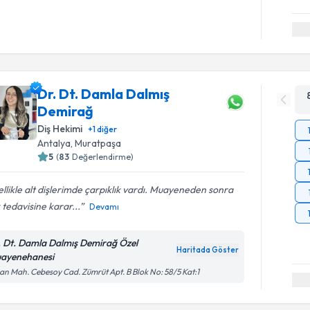
Dr. Dt. Damla Dalmış
Demirağ
Diş Hekimi
+
1
diğer
Antalya
, Muratpaşa
5
(
83
Değerlendirme)
llikle alt dişlerimde çarpıklık vardı. Muayeneden sonra
 tedavisine karar...
Devamı
. Dt. Damla Dalmış Demirağ Özel
Haritada Göster
ayenehanesi
an Mah. Cebesoy Cad. Zümrüt Apt. B Blok No: 58/5 Kat:1
Randevu T