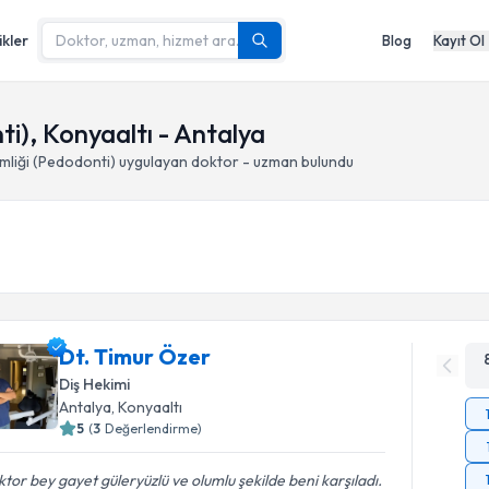
ikler
Blog
Kayıt Ol
i), Konyaaltı - Antalya
mliği (Pedodonti)
uygulayan doktor - uzman bulundu
Dt. Timur Özer
Diş Hekimi
Antalya
, Konyaaltı
5
(
3
Değerlendirme)
tor bey gayet güleryüzlü ve olumlu şekilde beni karşıladı.