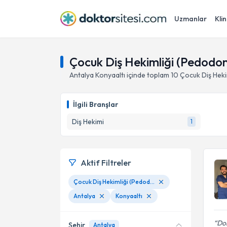
Uzmanlar
Klin
Çocuk Diş Hekimliği (Pedodont
Antalya
Konyaaltı
içinde toplam
10
Çocuk Diş Heki
İlgili Branşlar
Diş Hekimi
1
Aktif Filtreler
Çocuk Diş Hekimliği (Pedodonti)
Antalya
Konyaaltı
Dok
Şehir
Antalya