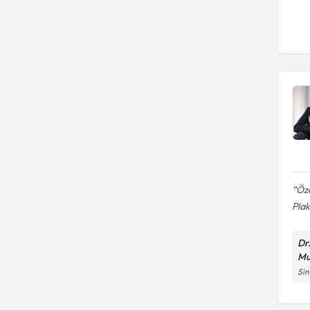
Öze
Plak
Dr
Mu
Sin