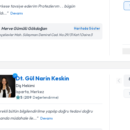
kese tavsiye ederim Protezlerım . . bügün
dı...
Devamı
. Merve Gümülü Gökdoğan
Haritada Göster
çelievler Mah. Süleyman Demirel Cad. No:29/31 Kat:1 Daire:3
Dt. Gül Narin Keskin
Diş Hekimi
Isparta
, Merkez
5
(
209
Değerlendirme)
ekli bütün bilgilendirilme yapılıp doğru tedavi doğru
anda müdahale ile...
Devamı