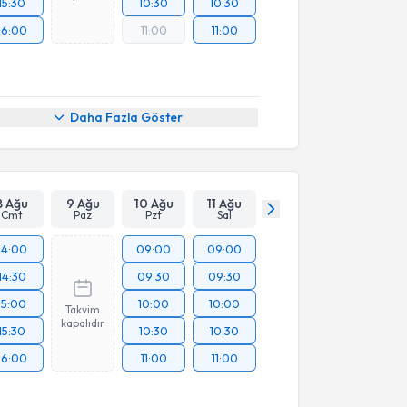
15:30
10:30
10:30
16:00
11:00
11:00
Daha Fazla Göster
8 Ağu
9 Ağu
10 Ağu
11 Ağu
Cmt
Paz
Pzt
Sal
14:00
09:00
09:00
14:30
09:30
09:30
15:00
10:00
10:00
Takvim
kapalıdır
15:30
10:30
10:30
16:00
11:00
11:00