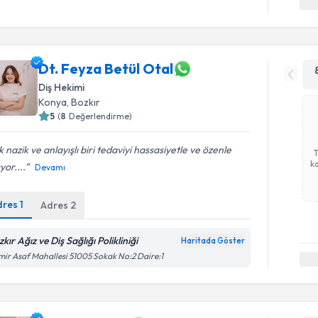
Dt. Feyza Betül Otal
Diş Hekimi
Konya
, Bozkır
5
(
8
Değerlendirme)
 nazik ve anlayışlı biri tedaviyi hassasiyetle ve özenle
ka
yor....
Devamı
dres
1
Adres
2
kır Ağız ve Diş Sağlığı Polikliniği
Haritada Göster
ir Asaf Mahallesi 51005 Sokak No:2 Daire:1