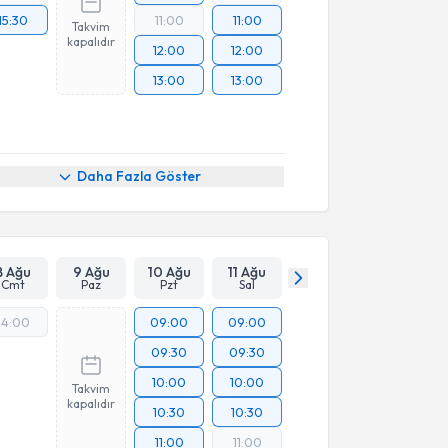
15:30
11:00
11:00
Takvim
kapalıdır
12:00
12:00
13:00
13:00
Daha Fazla Göster
8 Ağu
9 Ağu
10 Ağu
11 Ağu
Cmt
Paz
Pzt
Sal
14:00
09:00
09:00
09:30
09:30
10:00
10:00
Takvim
kapalıdır
10:30
10:30
11:00
11:00