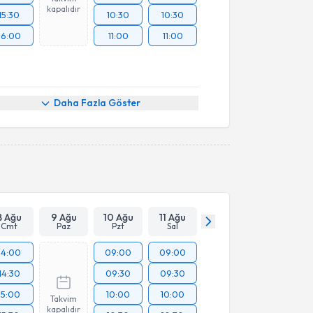
kapalıdır
15:30
10:30
10:30
16:00
11:00
11:00
Daha Fazla Göster
8 Ağu
9 Ağu
10 Ağu
11 Ağu
Cmt
Paz
Pzt
Sal
14:00
09:00
09:00
14:30
09:30
09:30
15:00
10:00
10:00
Takvim
kapalıdır