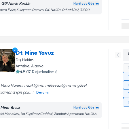
. Gül Narin Keskin
Haritada Göster
ern Evler, Süleyman Demirel Cd. No:104 D:Kat:1 D:2, 32200
Dt. Mine Yavuz
Diş Hekimi
Antalya
, Alanya
4.9
(
17
Değerlendirme)
 Mina Hanım, nazikliğiniz, mütevazılığınız ve güzel
ılamanız için çok...
Devamı
.Mine Yavuz
Haritada Göster
tel Mahallesi, İsa Küçülmez Caddesi, Zambak Apartmanı No: 26A