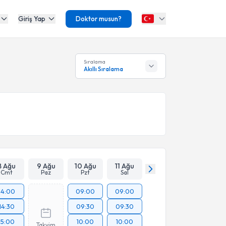
Giriş Yap
Doktor musun?
Sıralama
Akıllı Sıralama
8 Ağu
9 Ağu
10 Ağu
11 Ağu
Cmt
Paz
Pzt
Sal
14:00
09:00
09:00
14:30
09:30
09:30
15:00
10:00
10:00
Takvim