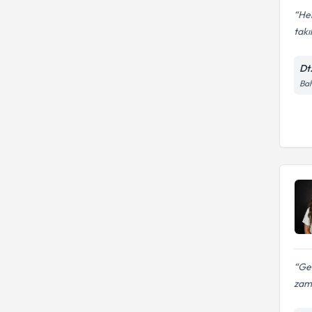
Her
takıl
Dt
Bah
Ger
zam