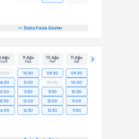
Daha Fazla Göster
8 Ağu
9 Ağu
10 Ağu
11 Ağu
Cmt
Paz
Pzt
Sal
14:00
10:30
09:30
09:30
14:30
11:00
10:00
10:00
15:00
11:30
11:30
10:30
15:30
12:00
12:00
11:00
16:00
12:30
12:30
11:30