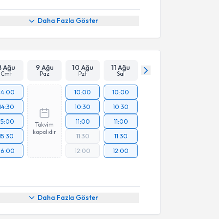
Daha Fazla Göster
8 Ağu
9 Ağu
10 Ağu
11 Ağu
Cmt
Paz
Pzt
Sal
14:00
10:00
10:00
14:30
10:30
10:30
15:00
11:00
11:00
Takvim
kapalıdır
15:30
11:30
11:30
16:00
12:00
12:00
Daha Fazla Göster
akvimi Talebi