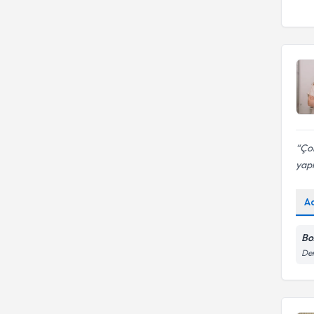
Çok
yapı
A
Boz
Dem