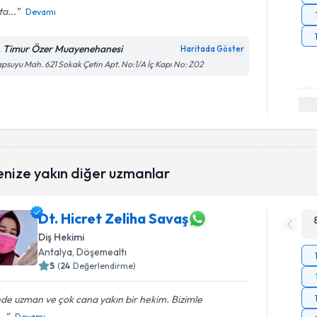
a...
Devamı
. Timur Özer Muayenehanesi
Haritada Göster
psuyu Mah. 621 Sokak Çetin Apt. No:1/A İç Kapı No: Z02
enize yakın diğer uzmanlar
Dt. Hicret Zeliha Savaş
Diş Hekimi
Antalya
, Döşemealtı
5
(
24
Değerlendirme)
nde uzman ve çok cana yakın bir hekim. Bizimle
..
Devamı