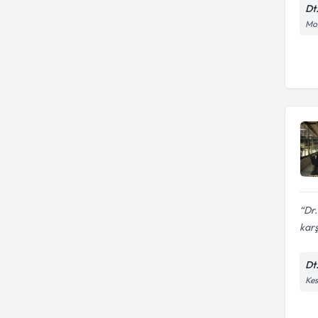
Dt
Mod
Dr.
karş
Dt
Kes