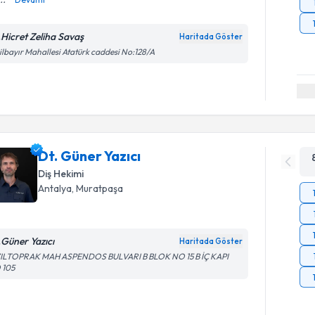
.Hicret Zeliha Savaş
Haritada Göster
ilbayır Mahallesi Atatürk caddesi No:128/A
Dt. Güner Yazıcı
Diş Hekimi
Antalya
, Muratpaşa
.Güner Yazıcı
Haritada Göster
ZILTOPRAK MAH ASPENDOS BULVARI B BLOK NO 15 B İÇ KAPI
 105