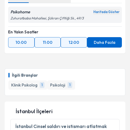
Metni
'ni okudum ve kişisel verilerimin belirtilen
kapsamda işlenmesini kabul ediyorum.
Psikohome
Haritada Göster
Zuhuratbaba Mahallesi, Şükran Çiftliği Sk., 49/3
Takvim Talebini Gönder
En Yakın Saatler
10:00
11:00
12:00
Daha Fazla
İlgili Branşlar
Klinik Psikolog
Psikoloji
1
1
İstanbul İlçeleri
İstanbul
Cinsel saldırı ve istismarı atlatmak