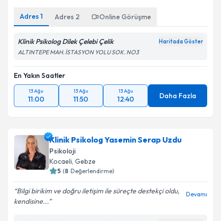
Adres
1
Adres
2
Online Görüşme
Klinik Psikolog Dilek Çelebi Çelik
Haritada Göster
ALTINTEPE MAH. İSTASYON YOLU SOK. NO3
En Yakın Saatler
13 Ağu
13 Ağu
13 Ağu
Daha Fazla
11:00
11:50
12:40
Klinik Psikolog Yasemin Serap Uzdu
Psikoloji
Kocaeli
, Gebze
5
(
8
Değerlendirme)
Bilgi birikim ve doğru iletişim ile süreçte destekçi oldu,
Devamı
kendisine...