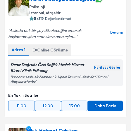
Psikoloji
İstanbul
, Ataşehir
5
(
319
Değerlendirme)
Aslında pek bir şey düzeleceğini umarak
Devamı
başlamamıştım seanslara ama eşim...
Adres
1
Online Görüşme
Deniz Doğruöz Özel Sağlık Meslek Hizmet
Haritada Göster
Birimi Klinik Psikolog
Barbaros Mah. Ak Zambak Sk. Uphill Towers B-Blok Kat 1 Daire 2
Ataşehir İstanbul
En Yakın Saatler
11:00
12:00
13:00
Daha Fazla
Psk. Hidayet Çalışkan