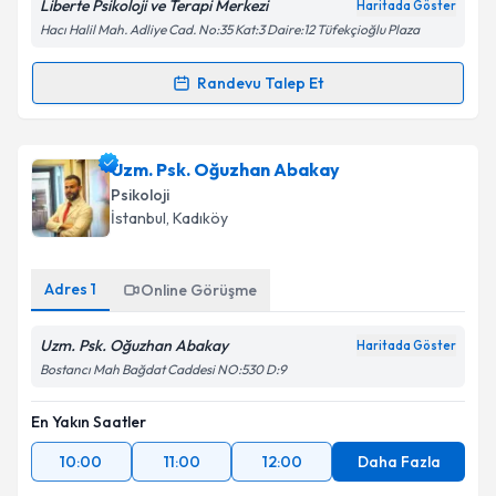
Liberte Psikoloji ve Terapi Merkezi
Haritada Göster
Hacı Halil Mah. Adliye Cad. No:35 Kat:3 Daire:12 Tüfekçioğlu Plaza
Randevu Talep Et
Randevu Takvimi Talebi
Klinik Psikolog Yasemin Serap Uzdu
için randevu
Uzm. Psk. Oğuzhan Abakay
takvimi talebi oluşturun. Size bu uzmandan randevu
Psikoloji
almanız için bir takvim hazırlandığında e-posta ile
İstanbul
, Kadıköy
bilgilendireceğiz.
E-posta Adresiniz
Adres
1
Online Görüşme
Uzm. Psk. Oğuzhan Abakay
Haritada Göster
Bostancı Mah Bağdat Caddesi NO:530 D:9
Kişisel verilerimin işlenmesine ilişkin
Aydınlatma
Metni
'ni okudum ve kişisel verilerimin belirtilen
En Yakın Saatler
kapsamda işlenmesini kabul ediyorum.
10:00
11:00
12:00
Daha Fazla