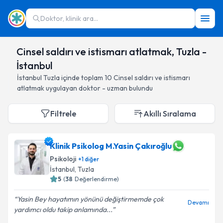
Doktor, klinik ara...
Cinsel saldırı ve istismarı atlatmak, Tuzla -
İstanbul
İstanbul
Tuzla
içinde toplam
10
Cinsel saldırı ve istismarı
atlatmak
uygulayan doktor - uzman bulundu
Filtrele
Akıllı Sıralama
Klinik Psikolog M.Yasin Çakıroğlu
Psikoloji
+
1
diğer
İstanbul
, Tuzla
5
(
38
Değerlendirme)
Yasin Bey hayatımın yönünü değiştirmemde çok
Devamı
yardımcı oldu takip anlamında...