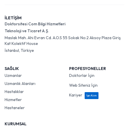
İLETİŞİM
Doktorsitesi Com Bilgi Hizmetleri
Teknoloji ve Ticaret A.Ş.
Maslak Mah. Ahi Evran Cd. A.O.S 55 Sokak No:2 Aksoy Plaza Giriş
Kat Kolektif House
İstanbul, Türkiye
SAĞLIK
PROFESYONELLER
Uzmanlar
Doktorlar İçin
Uzmanlık Alanları
Web Siteniz İçin
Hastalıklar
Kariyer
İşe Alım
Hizmetler
Hastaneler
KURUMSAL