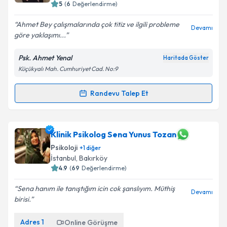
5
(
6
Değerlendirme)
Ahmet Bey çalışmalarında çok titiz ve ilgili probleme
Devamı
göre yaklaşımı...
Psk. Ahmet Yenal
Haritada Göster
Küçükyalı Mah. Cumhuriyet Cad. No:9
Randevu Talep Et
Randevu Takvimi Talebi
Psk. Ahmet Yenal
için randevu takvimi talebi
Klinik Psikolog Sena Yunus Tozan
oluşturun. Size bu uzmandan randevu almanız için bir
Psikoloji
+
1
diğer
takvim hazırlandığında e-posta ile bilgilendireceğiz.
İstanbul
, Bakırköy
4.9
(
69
Değerlendirme)
E-posta Adresiniz
Sena hanım ile tanıştığım icin cok şanslıyım. Müthiş
Devamı
birisi.
Adres
1
Kişisel verilerimin işlenmesine ilişkin
Online Görüşme
Aydınlatma