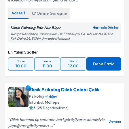
etkilediğini bilmiyordum. Şema terapi...
kapsamda işlenmesini kabul ediyorum.
Adres
1
Online Görüşme
Takvim Talebini Gönder
Klinik Psikolog Eda Nur Biçer
Haritada Göster
Avrupa Residence, Yamanevler, Dr. Fazıl Küçük Cd. A2 Blok No:10 D:6.
Kat, Daire 24, 34764 Ümraniye/İstanbul
En Yakın Saatler
Yarın
Yarın
Yarın
Daha Fazla
10:00
11:00
12:00
Klinik Psikolog Dilek Çelebi Çelik
Psikoloji
+
1
diğer
İstanbul
, Maltepe
5
(
25
Değerlendirme)
Dilek hanımla üç seneden beri görüşüyoruz kendisiyle
Devamı
yaptığımız görüşmeleri ...