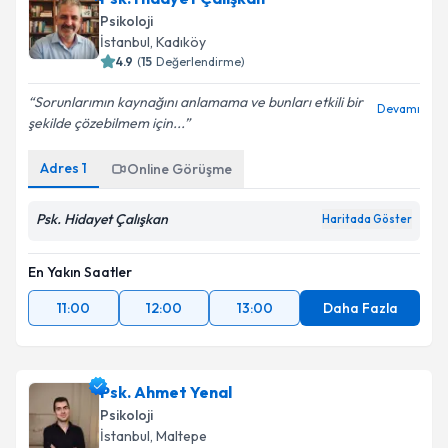
Psikoloji
İstanbul
, Kadıköy
4.9
(
15
Değerlendirme)
Sorunlarımın kaynağını anlamama ve bunları etkili bir
Devamı
şekilde çözebilmem için...
Adres
1
Online Görüşme
Psk. Hidayet Çalışkan
Haritada Göster
En Yakın Saatler
11:00
12:00
13:00
Daha Fazla
Psk. Ahmet Yenal
Psikoloji
İstanbul
, Maltepe