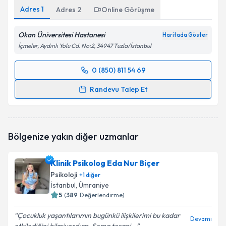
Adres
1
Adres
2
Online Görüşme
Okan Üniversitesi Hastanesi
Haritada Göster
İçmeler, Aydınlı Yolu Cd. No:2, 34947 Tuzla/İstanbul
0 (850) 811 54 69
Randevu Takvimi Talebi
Randevu Talep Et
Klinik Psikolog M.Yasin Çakıroğlu
için randevu
takvimi talebi oluşturun. Size bu uzmandan randevu
almanız için bir takvim hazırlandığında e-posta ile
Bölgenize yakın diğer uzmanlar
bilgilendireceğiz.
E-posta Adresiniz
Klinik Psikolog Eda Nur Biçer
Psikoloji
+
1
diğer
İstanbul
, Ümraniye
5
(
389
Değerlendirme)
Kişisel verilerimin işlenmesine ilişkin
Aydınlatma
Çocukluk yaşantılarımın bugünkü ilişkilerimi bu kadar
Metni
'ni okudum ve kişisel verilerimin belirtilen
Devamı