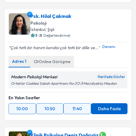
Takvim Talebini Gönder
Psk. Hilal Çakmak
Psikoloji
İstanbul
, Şişli
5
(
8
Değerlendirme)
Devamı
Çok tatlı bir hanım kendisi çok tatlı bir dille ve...
Adres
1
Online Görüşme
Modern Psikoloji Merkezi
Haritada Göster
Ortaklar Caddesi Sabah Apartmanı No:3 D:3 Mecidiyeköy Meydan
En Yakın Saatler
10:00
10:50
11:40
Daha Fazla
Klinik Psikolog Deniz Doğruöz