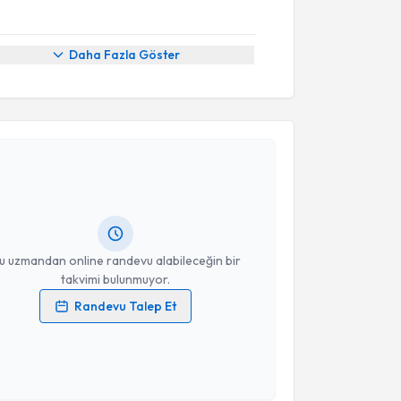
Daha Fazla Göster
akvimi Talebi
manı Vildan Ayyüzlü
için randevu takvimi talebi
Size bu uzmandan randevu almanız için bir takvim
ında e-posta ile bilgilendireceğiz.
resiniz
u uzmandan online randevu alabileceğin bir
takvimi bulunmuyor.
Randevu Talep Et
 verilerimin işlenmesine ilişkin
Aydınlatma Metni
'ni
 ve kişisel verilerimin belirtilen kapsamda
esini kabul ediyorum.