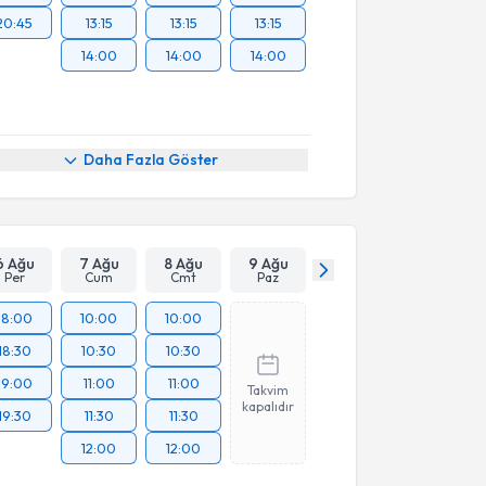
20:45
13:15
13:15
13:15
14:00
14:00
14:00
Daha Fazla Göster
6 Ağu
7 Ağu
8 Ağu
9 Ağu
Per
Cum
Cmt
Paz
18:00
10:00
10:00
18:30
10:30
10:30
19:00
11:00
11:00
Takvim
kapalıdır
19:30
11:30
11:30
12:00
12:00