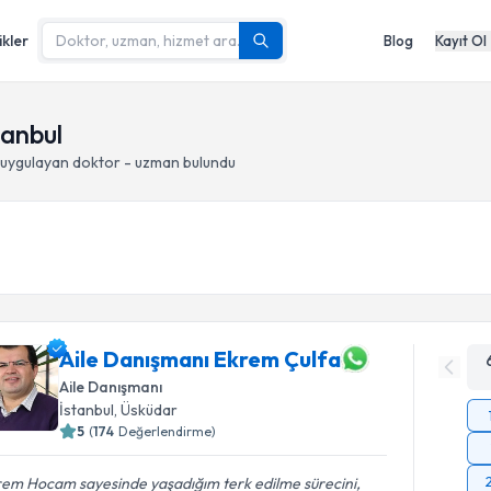
ikler
Blog
Kayıt Ol
tanbul
uygulayan doktor - uzman bulundu
Aile Danışmanı Ekrem Çulfa
Aile Danışmanı
İstanbul
, Üsküdar
5
(
174
Değerlendirme)
rem Hocam sayesinde yaşadığım terk edilme sürecini,