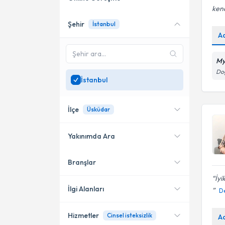
ken
Şehir
İstanbul
Online danışmanlık sunan
A
uzmanları göster
Sadece
İstanbul
bölgesinde
My
uzman ara
Doğ
İstanbul
İlçe
Üsküdar
Yakınımda Ara
Branşlar
Konumuma yakın uzmanları
Üsküdar
göster
İyi
Kadıköy
İlgi Alanları
D
Kağıthane
Hizmetler
Cinsel isteksizlik
A
Aile Danışmanı