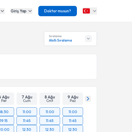
Giriş Yap
Doktor musun?
Sıralama
Akıllı Sıralama
6 Ağu
7 Ağu
8 Ağu
9 Ağu
Per
Cum
Cmt
Paz
18:30
11:00
11:00
11:00
19:15
11:45
11:45
11:45
20:00
12:30
12:30
12:30