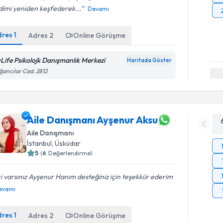
dimi yeniden keşfederek...
Devamı
dres
1
Adres
2
Online Görüşme
Life Psikolojk Danışmanlık Merkezi
Haritada Göster
ancılar Cad. 2812
Aile Danışmanı Ayşenur Aksu
Aile Danışmanı
İstanbul
, Üsküdar
5
(
6
Değerlendirme)
ki varsınız Ayşenur Hanım desteğiniz için teşekkür ederim
evamı
dres
1
Adres
2
Online Görüşme