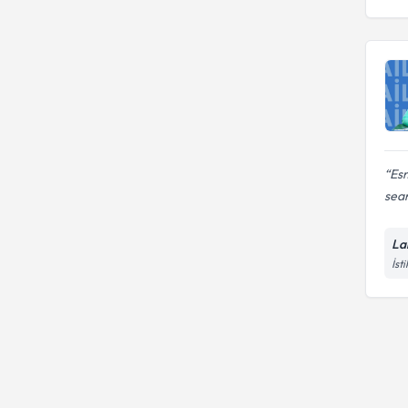
Aile içinde yaşanan travma
Esm
sean
La
İst