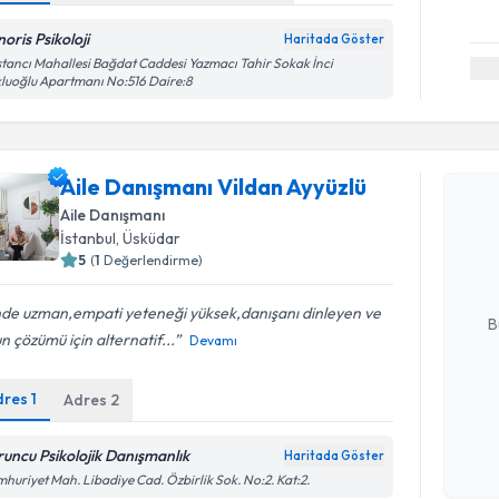
oris Psikoloji
Haritada Göster
tancı Mahallesi Bağdat Caddesi Yazmacı Tahir Sokak İnci
luoğlu Apartmanı No:516 Daire:8
Randevu T
Aile Danışmanı Vildan Ayyüzlü
Aile Danış
Aile Danışmanı
oluşturun. 
İstanbul
, Üsküdar
hazırlandığ
5
(
1
Değerlendirme)
E-posta Ad
nde uzman,empati yeteneği yüksek,danışanı dinleyen ve
B
n çözümü için alternatif...
Devamı
dres
1
Adres
2
Kişisel
okudum
işlenm
runcu Psikolojik Danışmanlık
Haritada Göster
huriyet Mah. Libadiye Cad. Özbirlik Sok. No:2. Kat:2.