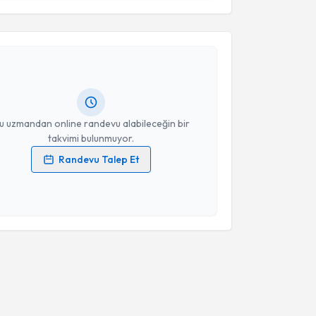
akvimi Talebi
Takvim Talebini Gönder
şmanı Esma Kütük
için randevu takvimi talebi
Size bu uzmandan randevu almanız için bir takvim
ında e-posta ile bilgilendireceğiz.
resiniz
u uzmandan online randevu alabileceğin bir
takvimi bulunmuyor.
Randevu Talep Et
 verilerimin işlenmesine ilişkin
Aydınlatma Metni
'ni
 ve kişisel verilerimin belirtilen kapsamda
esini kabul ediyorum.
Takvim Talebini Gönder