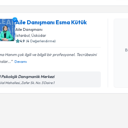
Randevu T
Aile Danı
Aile Danışmanı Esma Kütük
oluşturun. 
Aile Danışmanı
hazırlandığ
İstanbul
, Üsküdar
4.9
(
4
Değerlendirme)
E-posta Ad
B
a Hanım çok ilgili ve bilgili bir profesyonel. Tecrübesini
slar...
Devamı
Kişisel
okudum
l Psikolojik Danışmanlık Merkezi
işlenm
iklal Mahallesi, Zafer Sk. No: 3 Daire:1