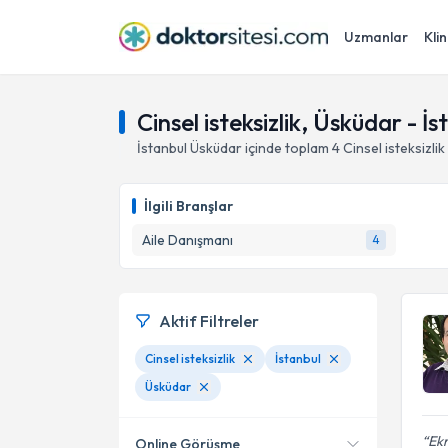
Uzmanlar
Klin
Cinsel isteksizlik, Üsküdar - İs
İstanbul
Üsküdar
içinde toplam
4
Cinsel isteksizlik
İlgili Branşlar
Aile Danışmanı
4
Aktif Filtreler
Cinsel isteksizlik
İstanbul
Üsküdar
Ek
Online Görüşme