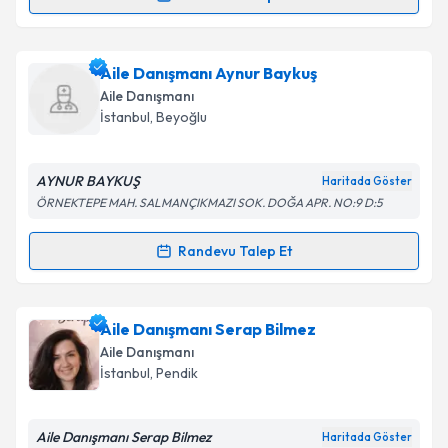
Randevu Takvimi Talebi
Aile Danışmanı Vildan Ayyüzlü
için randevu takvimi
Aile Danışmanı Aynur Baykuş
talebi oluşturun. Size bu uzmandan randevu almanız
Aile Danışmanı
için bir takvim hazırlandığında e-posta ile
İstanbul
, Beyoğlu
bilgilendireceğiz.
E-posta Adresiniz
AYNUR BAYKUŞ
Haritada Göster
ÖRNEKTEPE MAH. SALMANÇIKMAZI SOK. DOĞA APR. NO:9 D:5
Randevu Talep Et
Randevu Takvimi Talebi
Kişisel verilerimin işlenmesine ilişkin
Aydınlatma
Metni
'ni okudum ve kişisel verilerimin belirtilen
kapsamda işlenmesini kabul ediyorum.
Aile Danışmanı Aynur Baykuş
için randevu takvimi
Aile Danışmanı Serap Bilmez
talebi oluşturun. Size bu uzmandan randevu almanız
Aile Danışmanı
için bir takvim hazırlandığında e-posta ile
Takvim Talebini Gönder
İstanbul
, Pendik
bilgilendireceğiz.
E-posta Adresiniz
Aile Danışmanı Serap Bilmez
Haritada Göster