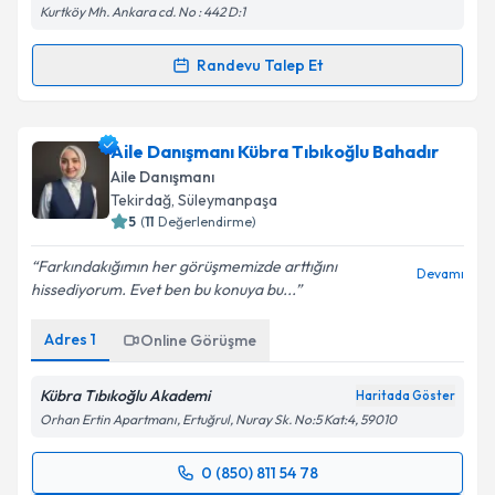
Kurtköy Mh. Ankara cd. No : 442 D:1
Randevu Talep Et
Randevu Takvimi Talebi
Kişisel verilerimin işlenmesine ilişkin
Aydınlatma
Metni
'ni okudum ve kişisel verilerimin belirtilen
kapsamda işlenmesini kabul ediyorum.
Aile Danışmanı Serap Bilmez
için randevu takvimi
Aile Danışmanı Kübra Tıbıkoğlu Bahadır
talebi oluşturun. Size bu uzmandan randevu almanız
Aile Danışmanı
için bir takvim hazırlandığında e-posta ile
Takvim Talebini Gönder
Tekirdağ
, Süleymanpaşa
bilgilendireceğiz.
5
(
11
Değerlendirme)
E-posta Adresiniz
Farkındakığımın her görüşmemizde arttığını
Devamı
hissediyorum. Evet ben bu konuya bu...
Adres
1
Online Görüşme
Kişisel verilerimin işlenmesine ilişkin
Aydınlatma
Metni
'ni okudum ve kişisel verilerimin belirtilen
Kübra Tıbıkoğlu Akademi
Haritada Göster
kapsamda işlenmesini kabul ediyorum.
Orhan Ertin Apartmanı, Ertuğrul, Nuray Sk. No:5 Kat:4, 59010
0 (850) 811 54 78
Takvim Talebini Gönder
Randevu Takvimi Talebi