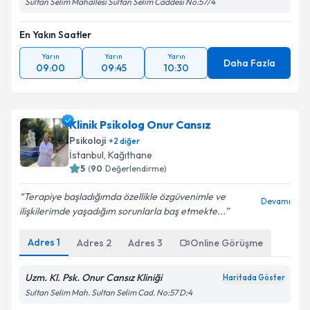
Sultan Selim Mahallesi Sultan Selim Caddesi No:57/4
En Yakın Saatler
Yarın
Yarın
Yarın
Daha Fazla
09:00
09:45
10:30
Klinik Psikolog Onur Cansız
Psikoloji
+
2
diğer
İstanbul
, Kağıthane
5
(
90
Değerlendirme)
Terapiye başladığımda özellikle özgüvenimle ve
Devamı
ilişkilerimde yaşadığım sorunlarla baş etmekte...
Adres
1
Adres
2
Adres
3
Online Görüşme
Uzm. Kl. Psk. Onur Cansız Kliniği
Haritada Göster
Sultan Selim Mah. Sultan Selim Cad. No:57 D:4