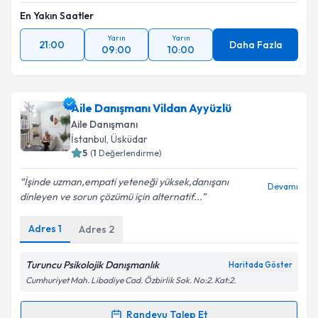
En Yakın Saatler
Yarın
Yarın
21:00
Daha Fazla
09:00
10:00
Aile Danışmanı Vildan Ayyüzlü
Aile Danışmanı
İstanbul
, Üsküdar
5
(
1
Değerlendirme)
İşinde uzman,empati yeteneği yüksek,danışanı
Devamı
dinleyen ve sorun çözümü için alternatif...
Adres
1
Adres
2
Turuncu Psikolojik Danışmanlık
Haritada Göster
Cumhuriyet Mah. Libadiye Cad. Özbirlik Sok. No:2. Kat:2.
Randevu Talep Et