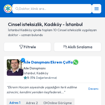
Doktor, klinik ara...
Cinsel isteksizlik, Kadıköy - İstanbul
İstanbul
Kadıköy
içinde toplam
10
Cinsel isteksizlik
uygulayan
doktor - uzman bulundu
Filtrele
Akıllı Sıralama
Aile Danışmanı Ekrem Çulfa
Aile Danışmanı
İstanbul
, Kadıköy
5
(
174
Değerlendirme)
Ekrem Hocam sayesinde yaşadığım terk edilme
Devamı
sürecini, kendimi yeniden keşfederek...
Adres
1
Adres
2
Online Görüşme