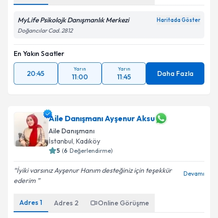
MyLife Psikolojk Danışmanlık Merkezi
Haritada Göster
Doğancılar Cad. 2812
En Yakın Saatler
Yarın
Yarın
20:45
Daha Fazla
11:00
11:45
Aile Danışmanı Ayşenur Aksu
Aile Danışmanı
İstanbul
, Kadıköy
5
(
6
Değerlendirme)
İyiki varsınız Ayşenur Hanım desteğiniz için teşekkür
Devamı
ederim ️
Adres
1
Adres
2
Online Görüşme