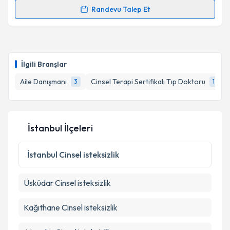
Randevu Talep Et
Aile Danışmanı Kübra Tıbıkoğlu Bahadır
için
randevu takvimi talebi oluşturun. Size bu uzmandan
randevu almanız için bir takvim hazırlandığında e-
posta ile bilgilendireceğiz.
İlgili Branşlar
E-posta Adresiniz
Aile Danışmanı
Cinsel Terapi Sertifikalı Tıp Doktoru
3
1
İstanbul İlçeleri
Kişisel verilerimin işlenmesine ilişkin
Aydınlatma
Metni
'ni okudum ve kişisel verilerimin belirtilen
kapsamda işlenmesini kabul ediyorum.
İstanbul
Cinsel isteksizlik
Üsküdar
Cinsel isteksizlik
Takvim Talebini Gönder
Kağıthane
Cinsel isteksizlik