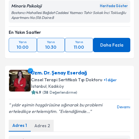
Minoris Psikoloji
Haritada Göster
Bostancı Mahallesi Bağdat Caddesi Yazmacı Tahir Sokak İnci Tokluoğlu
Apartmanı No:516 Daire:8
En Yakın Saatler
Yarın
Yarın
Yarın
Daha Fazla
10:00
10:30
11:00
Uzm. Dr. Şenay Eserdağ
Cinsel Terapi Sertifikalı Tıp Doktoru
+
1
diğer
İstanbul
, Kadıköy
4.9
(
38
Değerlendirme)
yıldır eşimin hoşgörüsüne sığınarak bu problemi
Devamı
erteledikçe ertelemiştim. "Evlendiğimde...
Adres
1
Adres
2