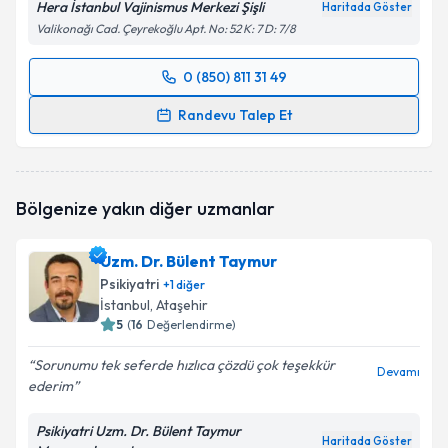
Hera İstanbul Vajinismus Merkezi Şişli
Haritada Göster
Valikonağı Cad. Çeyrekoğlu Apt. No: 52 K: 7 D: 7/8
0 (850) 811 31 49
Randevu Takvimi Talebi
Randevu Talep Et
Uzm. Dr. Şenay Eserdağ
için randevu takvimi talebi
oluşturun. Size bu uzmandan randevu almanız için bir
takvim hazırlandığında e-posta ile bilgilendireceğiz.
Bölgenize yakın diğer uzmanlar
E-posta Adresiniz
Uzm. Dr. Bülent Taymur
Psikiyatri
+
1
diğer
İstanbul
, Ataşehir
5
(
16
Değerlendirme)
Kişisel verilerimin işlenmesine ilişkin
Aydınlatma
Metni
'ni okudum ve kişisel verilerimin belirtilen
Sorunumu tek seferde hızlıca çözdü çok teşekkür
kapsamda işlenmesini kabul ediyorum.
Devamı
ederim
Psikiyatri Uzm. Dr. Bülent Taymur
Takvim Talebini Gönder
Haritada Göster