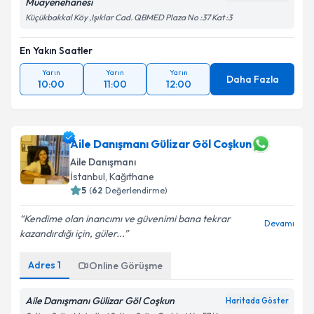
Muayenehanesi
Küçükbakkal Köy ,Işıklar Cad. QBMED Plaza No :37 Kat :3
En Yakın Saatler
Yarın
Yarın
Yarın
Daha Fazla
10:00
11:00
12:00
Aile Danışmanı Gülizar Göl Coşkun
Aile Danışmanı
İstanbul
, Kağıthane
5
(
62
Değerlendirme)
Kendime olan inancımı ve güvenimi bana tekrar
Devamı
kazandırdığı için, güler...
Adres
1
Online Görüşme
Aile Danışmanı Gülizar Göl Coşkun
Haritada Göster