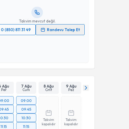
resiniz
Takvim mevcut değil.
0 (850) 811 31 49
Randevu Talep Et
 verilerimin işlenmesine ilişkin
Aydınlatma Metni
'ni
 ve kişisel verilerimin belirtilen kapsamda
esini kabul ediyorum.
Takvim Talebini Gönder
6 Ağu
7 Ağu
8 Ağu
9 Ağu
Per
Cum
Cmt
Paz
09:00
09:00
09:45
09:45
10:30
10:30
Takvim
Takvim
kapalıdır
kapalıdır
11:15
11:15