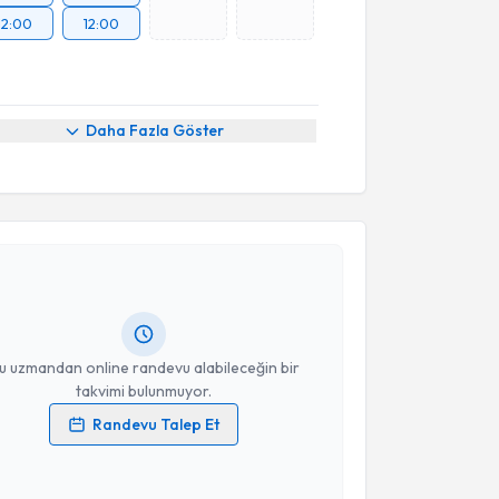
12:00
12:00
Daha Fazla Göster
akvimi Talebi
şmanı Tuğba Demir
için randevu takvimi talebi
Size bu uzmandan randevu almanız için bir takvim
ında e-posta ile bilgilendireceğiz.
resiniz
u uzmandan online randevu alabileceğin bir
takvimi bulunmuyor.
Randevu Talep Et
 verilerimin işlenmesine ilişkin
Aydınlatma Metni
'ni
 ve kişisel verilerimin belirtilen kapsamda
esini kabul ediyorum.