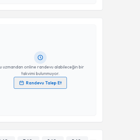
akvimi Talebi
Takvim Talebini Gönder
manı Vildan Ayyüzlü
için randevu takvimi talebi
Size bu uzmandan randevu almanız için bir takvim
ında e-posta ile bilgilendireceğiz.
resiniz
u uzmandan online randevu alabileceğin bir
takvimi bulunmuyor.
Randevu Talep Et
 verilerimin işlenmesine ilişkin
Aydınlatma Metni
'ni
 ve kişisel verilerimin belirtilen kapsamda
esini kabul ediyorum.
Takvim Talebini Gönder