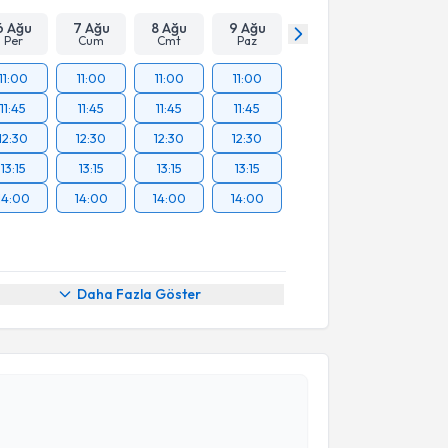
6 Ağu
7 Ağu
8 Ağu
9 Ağu
Per
Cum
Cmt
Paz
11:00
11:00
11:00
11:00
11:45
11:45
11:45
11:45
12:30
12:30
12:30
12:30
13:15
13:15
13:15
13:15
14:00
14:00
14:00
14:00
Daha Fazla Göster
akvimi Talebi
Şenay Eserdağ
için randevu takvimi talebi oluşturun.
andan randevu almanız için bir takvim
ında e-posta ile bilgilendireceğiz.