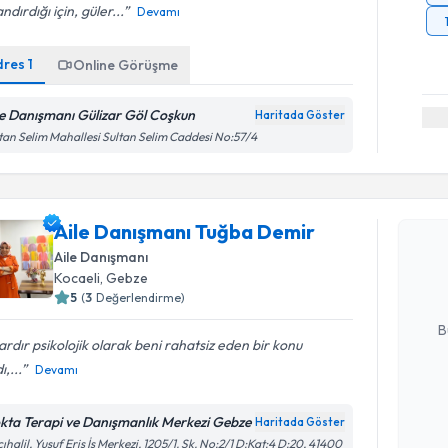
ndırdığı için, güler...
Devamı
dres
1
Online Görüşme
le Danışmanı Gülizar Göl Coşkun
Haritada Göster
tan Selim Mahallesi Sultan Selim Caddesi No:57/4
Randevu T
Aile Danı
Aile Danışmanı Tuğba Demir
oluşturun. 
Aile Danışmanı
hazırlandığ
Kocaeli
, Gebze
5
(
3
Değerlendirme)
E-posta Ad
B
lardır psikolojik olarak beni rahatsiz eden bir konu
ı,...
Devamı
Kişisel
okudum
kta Terapi ve Danışmanlık Merkezi Gebze
Haritada Göster
işlenm
ıhalil, Yusuf Eriş İş Merkezi, 1205/1. Sk. No:2/1 D:Kat:4 D:20, 41400