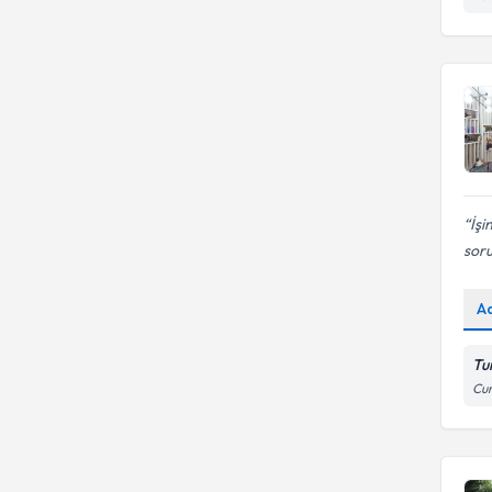
İşi
soru
A
Tu
Cum