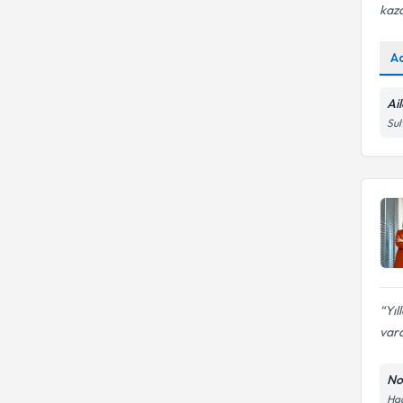
kaza
A
Ai
Sul
Yıl
vard
No
Hac