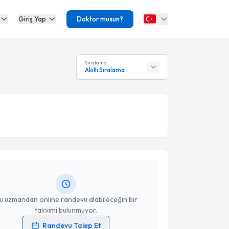
Giriş Yap
Doktor musun?
Sıralama
Akıllı Sıralama
akvimi Talebi
şmanı Serap Bilmez
için randevu takvimi talebi
Size bu uzmandan randevu almanız için bir takvim
ında e-posta ile bilgilendireceğiz.
resiniz
u uzmandan online randevu alabileceğin bir
takvimi bulunmuyor.
Randevu Talep Et