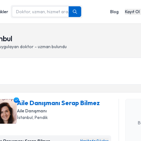
ikler
Blog
Kayıt Ol
anbul
uygulayan doktor - uzman bulundu
Randevu T
Aile Danı
oluşturun. 
Aile Danışmanı Serap Bilmez
hazırlandığ
Aile Danışmanı
E-posta Ad
İstanbul
, Pendik
B