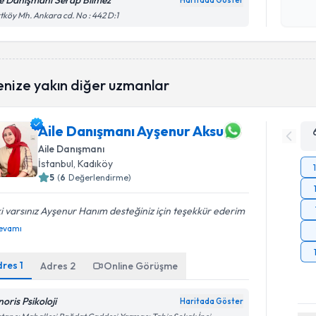
le Danışmanı Serap Bilmez
Haritada Göster
Kişisel
tköy Mh. Ankara cd. No : 442 D:1
okudum
işlenm
enize yakın diğer uzmanlar
Aile Danışmanı Ayşenur Aksu
Aile Danışmanı
İstanbul
, Kadıköy
5
(
6
Değerlendirme)
ki varsınız Ayşenur Hanım desteğiniz için teşekkür ederim
evamı
dres
1
Adres
2
Online Görüşme
oris Psikoloji
Haritada Göster