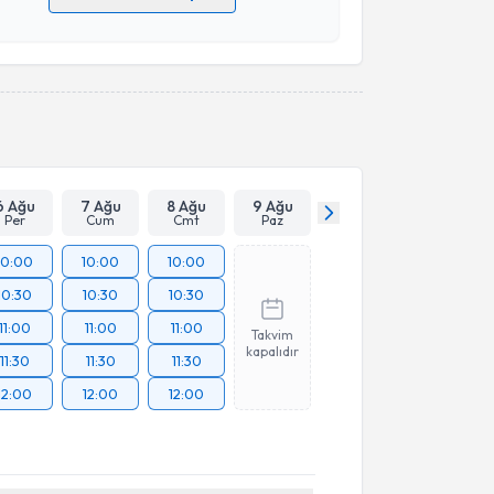
 verilerimin işlenmesine ilişkin
Aydınlatma Metni
'ni
 ve kişisel verilerimin belirtilen kapsamda
esini kabul ediyorum.
Takvim Talebini Gönder
6 Ağu
7 Ağu
8 Ağu
9 Ağu
Per
Cum
Cmt
Paz
10:00
10:00
10:00
10:30
10:30
10:30
11:00
11:00
11:00
Takvim
kapalıdır
11:30
11:30
11:30
12:00
12:00
12:00