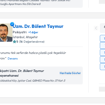
tancı Mahallesi Bağdat Caddesi Yazmacı Tahir Sokak İnci
luoğlu Apartmanı No:516 Daire:8
Uzm. Dr. Bülent Taymur
Psikiyatri
+
1
diğer
İstanbul
, Ataşehir
5
(
16
Değerlendirme)
unumu tek seferde hızlıca çözdü çok teşekkür
rim
Devamı
ikiyatri Uzm. Dr. Bülent Taymur
Haritada Göster
ayenehanesi
ükbakkal Köy ,Işıklar Cad. QBMED Plaza No :37 Kat :3