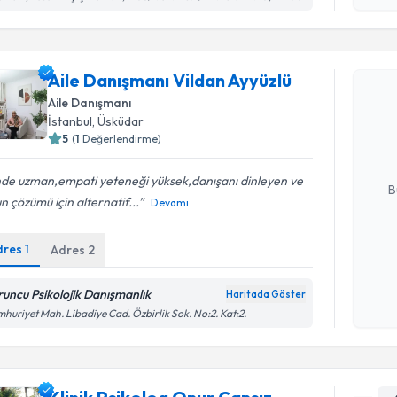
Randevu T
Aile Danışmanı Vildan Ayyüzlü
Aile Danış
Aile Danışmanı
oluşturun. 
İstanbul
, Üsküdar
hazırlandığ
5
(
1
Değerlendirme)
E-posta Ad
nde uzman,empati yeteneği yüksek,danışanı dinleyen ve
B
n çözümü için alternatif...
Devamı
dres
1
Adres
2
Kişisel
okudum
işlenm
runcu Psikolojik Danışmanlık
Haritada Göster
huriyet Mah. Libadiye Cad. Özbirlik Sok. No:2. Kat:2.