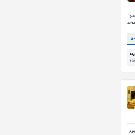
yıl
erte
A
He
Val
Ke