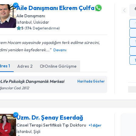
Aile Danışmanı Ekrem Çulfa
Aile Danışmanı
İstanbul
, Üsküdar
5
(
174
Değerlendirme)
rem Hocam sayesinde yaşadığım terk edilme sürecini,
dimi yeniden keşfederek...
Devamı
dres
1
Adres
2
Online Görüşme
Life Psikolojk Danışmanlık Merkezi
Haritada Göster
ancılar Cad. 2812
Randevu T
Uzm. Dr. Şenay Eserdağ
Uzm. Dr. 
Cinsel Terapi Sertifikalı Tıp Doktoru
+
1
diğer
Size bu uzm
İstanbul
, Şişli
hazırlandığ