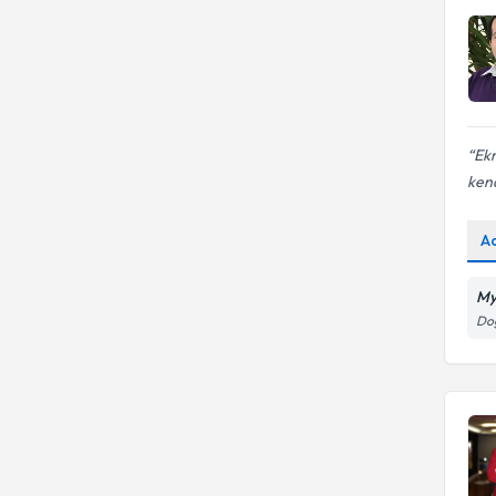
Ek
ken
A
My
Doğ