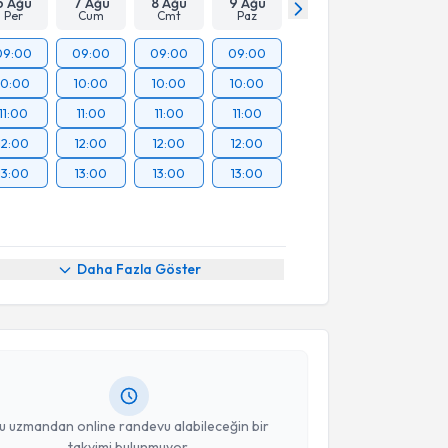
6 Ağu
7 Ağu
8 Ağu
9 Ağu
Per
Cum
Cmt
Paz
09:00
09:00
09:00
09:00
10:00
10:00
10:00
10:00
11:00
11:00
11:00
11:00
12:00
12:00
12:00
12:00
13:00
13:00
13:00
13:00
akvimi Talebi
Daha Fazla Göster
şmanı Aynur Baykuş
için randevu takvimi talebi
Size bu uzmandan randevu almanız için bir takvim
ında e-posta ile bilgilendireceğiz.
resiniz
u uzmandan online randevu alabileceğin bir
takvimi bulunmuyor.