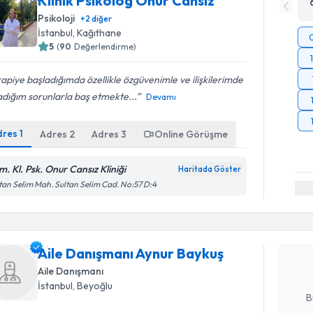
Klinik Psikolog Onur Cansız
Psikoloji
+
2
diğer
İstanbul
, Kağıthane
5
(
90
Değerlendirme)
apiye başladığımda özellikle özgüvenimle ve ilişkilerimde
dığım sorunlarla baş etmekte...
Devamı
dres
1
Adres
2
Adres
3
Online Görüşme
m. Kl. Psk. Onur Cansız Kliniği
Haritada Göster
Randevu T
tan Selim Mah. Sultan Selim Cad. No:57 D:4
Aile Danı
oluşturun. 
Aile Danışmanı Aynur Baykuş
hazırlandığ
Aile Danışmanı
E-posta Ad
İstanbul
, Beyoğlu
B