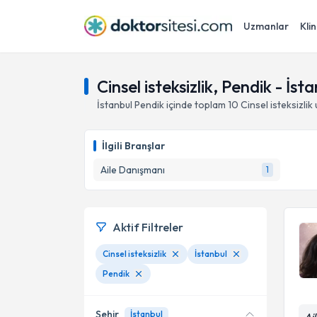
Uzmanlar
Klin
Cinsel isteksizlik, Pendik - İst
İstanbul
Pendik
içinde toplam
10
Cinsel isteksizlik
İlgili Branşlar
Aile Danışmanı
1
Aktif Filtreler
Cinsel isteksizlik
İstanbul
Pendik
Şehir
İstanbul