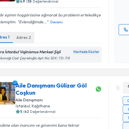
4.9
(
38
Değerlendirme)
E-posta Ad
dır eşimin hoşgörüsüne sığınarak bu problemi erteledikçe
lemiştim. "Evlendiğimde...
Devamı
dres
1
Adres
2
Kişisel
okudum
işlenm
ra İstanbul Vajinismus Merkezi Şişli
Haritada Göster
ikonağı Cad. Çeyrekoğlu Apt. No: 52 K: 7 D: 7/8
Aile Danışmanı Gülizar Göl
Coşkun
Aile Danışmanı
İstanbul
, Kağıthane
5
(
62
Değerlendirme)
ndime olan inancımı ve güvenimi bana tekrar