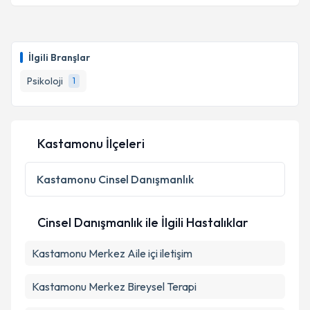
Psk. Efnan Aslanoğlu
için randevu takvimi talebi
oluşturun. Size bu uzmandan randevu almanız için bir
İlgili Branşlar
takvim hazırlandığında e-posta ile bilgilendireceğiz.
Psikoloji
1
E-posta Adresiniz
Kastamonu İlçeleri
Kişisel verilerimin işlenmesine ilişkin
Aydınlatma
Metni
'ni okudum ve kişisel verilerimin belirtilen
Kastamonu
Cinsel Danışmanlık
kapsamda işlenmesini kabul ediyorum.
Cinsel Danışmanlık ile İlgili Hastalıklar
Takvim Talebini Gönder
Kastamonu Merkez Aile içi iletişim
Kastamonu Merkez Bireysel Terapi