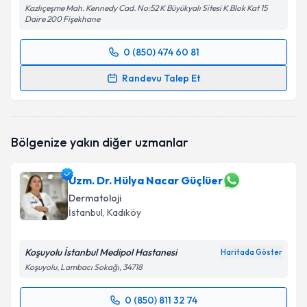
Kazlıçeşme Mah. Kennedy Cad. No:52 K Büyükyalı Sitesi K Blok Kat 15
Daire 200 Fişekhane
0 (850) 474 60 81
Randevu Takvimi Talebi
Randevu Talep Et
Uzm. Dr. Hülya Sağlam
için randevu takvimi talebi
oluşturun. Size bu uzmandan randevu almanız için bir
takvim hazırlandığında e-posta ile bilgilendireceğiz.
Bölgenize yakın diğer uzmanlar
E-posta Adresiniz
Uzm. Dr. Hülya Nacar Güçlüer
Dermatoloji
İstanbul
, Kadıköy
Kişisel verilerimin işlenmesine ilişkin
Aydınlatma
Metni
'ni okudum ve kişisel verilerimin belirtilen
Koşuyolu İstanbul Medipol Hastanesi
Haritada Göster
kapsamda işlenmesini kabul ediyorum.
Koşuyolu, Lambacı Sokağı, 34718
Takvim Talebini Gönder
0 (850) 811 32 74