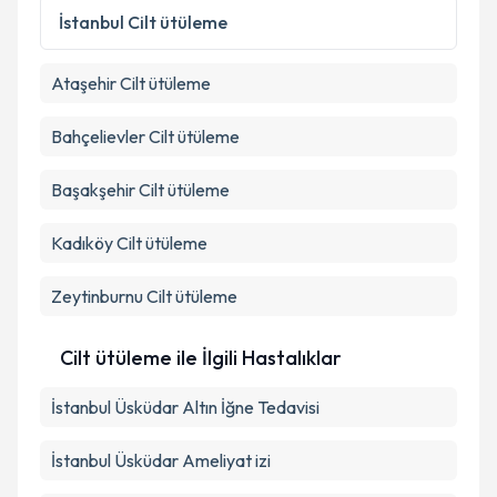
Metni
'ni okudum ve kişisel verilerimin belirtilen
İstanbul
Cilt ütüleme
kapsamda işlenmesini kabul ediyorum.
Ataşehir
Cilt ütüleme
Takvim Talebini Gönder
Bahçelievler
Cilt ütüleme
Başakşehir
Cilt ütüleme
Kadıköy
Cilt ütüleme
Zeytinburnu
Cilt ütüleme
Cilt ütüleme ile İlgili Hastalıklar
İstanbul Üsküdar Altın İğne Tedavisi
İstanbul Üsküdar Ameliyat izi