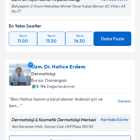
Kişisel verilerimin işlenmesine ilişkin
Aydınlatma
Bahçeşehir 2. Kısım Mahallesi Ahmet Taner Kışlalı Bulvarı KC Vilları A3
No:17
Metni
'ni okudum ve kişisel verilerimin belirtilen
kapsamda işlenmesini kabul ediyorum.
En Yakın Saatler
Yarın
Yarın
Yarın
Takvim Talebini Gönder
Daha Fazla
11:00
13:30
16:30
Uzm. Dr. Hatice Erdem
Dermatoloji
Bursa
, Osmangazi
5
(
94
Değerlendirme)
Ben Hatice hanım a kılcal damar tedavisi için ve
Devamı
ben...
Dermatoloji & Kozmetik Dermatoloji Merkezi
Haritada Göster
Yeni Karaman Mah. Sanayi Cad. UMİ Plaza 150/50