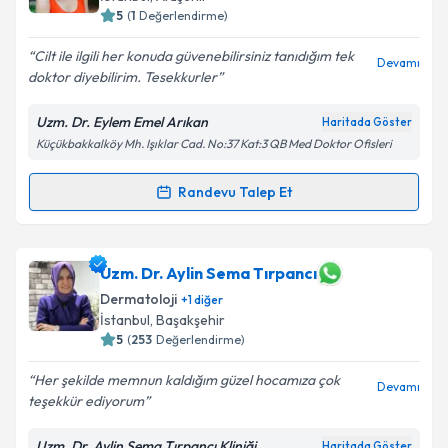
5
(
1
Değerlendirme)
Cilt ile ilgili her konuda güvenebilirsiniz tanıdığım tek
Devamı
doktor diyebilirim. Tesekkurler
Kişisel verilerimin işlenmesine ilişkin
Aydınlatma
Metni
'ni okudum ve kişisel verilerimin belirtilen
Uzm. Dr. Eylem Emel Arıkan
Haritada Göster
kapsamda işlenmesini kabul ediyorum.
Küçükbakkalköy Mh. Işıklar Cad. No:37 Kat:3 QB Med Doktor Ofisleri
Takvim Talebini Gönder
Randevu Talep Et
Randevu Takvimi Talebi
Uzm. Dr. Eylem Emel Arıkan
için randevu takvimi
Uzm. Dr. Aylin Sema Tırpancı
talebi oluşturun. Size bu uzmandan randevu almanız
Dermatoloji
+
1
diğer
için bir takvim hazırlandığında e-posta ile
İstanbul
, Başakşehir
bilgilendireceğiz.
5
(
253
Değerlendirme)
E-posta Adresiniz
Her şekilde memnun kaldığım güzel hocamıza çok
Devamı
teşekkür ediyorum
Uzm. Dr. Aylin Sema Tırpancı Kliniği
Haritada Göster