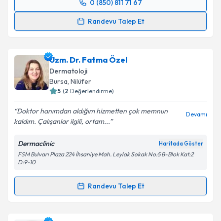
0 (850) 811 71 67
Randevu Takvimi Talebi
Randevu Talep Et
Uzm. Dr. Hatice Erdem
için randevu takvimi talebi
oluşturun. Size bu uzmandan randevu almanız için bir
Uzm. Dr. Fatma Özel
takvim hazırlandığında e-posta ile bilgilendireceğiz.
Dermatoloji
E-posta Adresiniz
Bursa
, Nilüfer
5
(
2
Değerlendirme)
Doktor hanımdan aldığım hizmetten çok memnun
Devamı
kaldım. Çalışanlar ilgili, ortam...
Kişisel verilerimin işlenmesine ilişkin
Aydınlatma
Metni
'ni okudum ve kişisel verilerimin belirtilen
Dermaclinic
Haritada Göster
kapsamda işlenmesini kabul ediyorum.
FSM Bulvarı Plaza 224 İhsaniye Mah. Leylak Sokak No:5 B-Blok Kat:2
D:9-10
Takvim Talebini Gönder
Randevu Talep Et
Randevu Takvimi Talebi