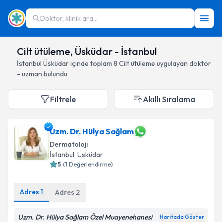
Doktor, klinik ara...
Cilt ütüleme, Üsküdar - İstanbul
İstanbul
Üsküdar
içinde toplam
8
Cilt ütüleme
uygulayan doktor
- uzman bulundu
Filtrele
Akıllı Sıralama
Uzm. Dr. Hülya Sağlam
Dermatoloji
İstanbul
, Üsküdar
5
(
1
Değerlendirme)
Adres
1
Adres
2
Uzm. Dr. Hülya Sağlam Özel Muayenehanesi
Haritada Göster