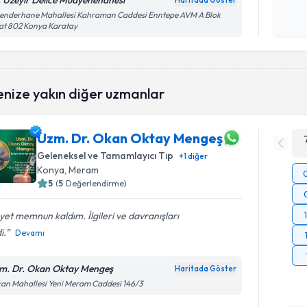
. Üzeyir Delice Muayenehanesi
Haritada Göster
Kişisel
lenderhane Mahallesi Kahraman Caddesi Enntepe AVM A Blok
at 802 Konya Karatay
okudum
işlenm
enize yakın diğer uzmanlar
Uzm. Dr. Okan Oktay Mengeş
Geleneksel ve Tamamlayıcı Tıp
+
1
diğer
Konya
, Meram
5
(
5
Değerlendirme)
et memnun kaldım. İlgileri ve davranışları
i.
Devamı
m. Dr. Okan Oktay Mengeş
Haritada Göster
an Mahallesi Yeni Meram Caddesi 146/3