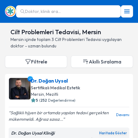
Doktor, klinik ara...
Cilt Problemleri Tedavisi, Mersin
Mersin
içinde toplam
3
Cilt Problemleri Tedavisi
uygulayan
doktor - uzman bulundu
Filtrele
Akıllı Sıralama
Dr. Doğan Uysal
Sertifikalı Medikal Estetik
Mersin
, Mezitli
5
(
252
Değerlendirme)
Sağlıklı hijyen bir ortamda yapılan tedavi gerçekten
Devamı
mükemmeldi. Ağrısız sızısız...
Dr. Doğan Uysal Kliniği
Haritada Göster