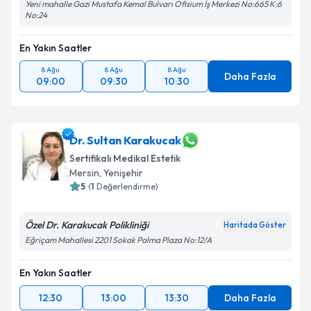
Yeni mahalle Gazi Mustafa Kemal Bulvarı Ofisium İş Merkezi No:665 K:6
No:24
En Yakın Saatler
8 Ağu
8 Ağu
8 Ağu
Daha Fazla
09:00
09:30
10:30
Dr. Sultan Karakucak
Sertifikalı Medikal Estetik
Mersin
, Yenişehir
5
(
1
Değerlendirme)
Özel Dr. Karakucak Polikliniği
Haritada Göster
Eğriçam Mahallesi 2201 Sokak Palma Plaza No:12/A
En Yakın Saatler
12:30
13:00
13:30
Daha Fazla