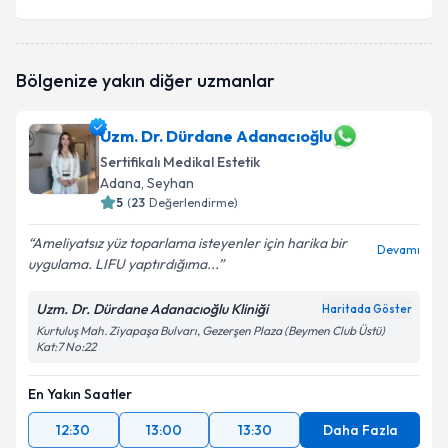
Bölgenize yakın diğer uzmanlar
Uzm. Dr. Dürdane Adanacıoğlu
Sertifikalı Medikal Estetik
Adana
, Seyhan
5
(
23
Değerlendirme)
Ameliyatsız yüz toparlama isteyenler için harika bir
Devamı
uygulama. LIFU yaptırdığıma...
Uzm. Dr. Dürdane Adanacıoğlu Kliniği
Haritada Göster
Kurtuluş Mah. Ziyapaşa Bulvarı, Gezerşen Plaza (Beymen Club Üstü)
Kat:7 No:22
En Yakın Saatler
12:30
13:00
13:30
Daha Fazla