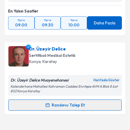
En Yakın Saatler
Yarın
Yarın
Yarın
Daha Fazla
09:00
09:30
10:00
Dr. Üzeyir Delice
Sertifikalı Medikal Estetik
Konya
, Karatay
Dr. Üzeyir Delice Muayenehanesi
Haritada Göster
Kalenderhane Mahallesi Kahraman Caddesi Enntepe AVM A Blok 8.kat
802 Konya Karatay
Randevu Talep Et
Randevu Takvimi Talebi
Dr. Üzeyir Delice
için randevu takvimi talebi