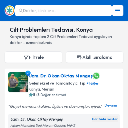
Doktor, klinik ara...
Cilt Problemleri Tedavisi, Konya
Konya
içinde toplam
2
Cilt Problemleri Tedavisi
uygulayan
doktor - uzman bulundu
Filtrele
Akıllı Sıralama
Uzm. Dr. Okan Oktay Mengeş
Geleneksel ve Tamamlayıcı Tıp
+
1
diğer
Konya
, Meram
5
(
5
Değerlendirme)
Devamı
Gayet memnun kaldım. İlgileri ve davranışları iyiydi.
Uzm. Dr. Okan Oktay Mengeş
Haritada Göster
Aşkan Mahallesi Yeni Meram Caddesi 146/3