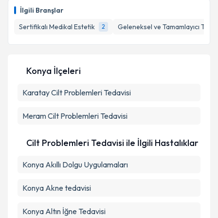
oluşturun. Size bu uzmandan randevu almanız için bir
İlgili Branşlar
takvim hazırlandığında e-posta ile bilgilendireceğiz.
Sertifikalı Medikal Estetik
Geleneksel ve Tamamlayıcı Tıp
2
E-posta Adresiniz
Konya İlçeleri
Kişisel verilerimin işlenmesine ilişkin
Aydınlatma
Karatay
Metni
Cilt Problemleri Tedavisi
'ni okudum ve kişisel verilerimin belirtilen
kapsamda işlenmesini kabul ediyorum.
Meram
Cilt Problemleri Tedavisi
Takvim Talebini Gönder
Cilt Problemleri Tedavisi ile İlgili Hastalıklar
Konya Akıllı Dolgu Uygulamaları
Konya Akne tedavisi
Konya Altın İğne Tedavisi