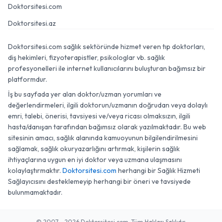
Doktorsitesi.com
Doktorsitesi.az
Doktorsitesi.com sağlık sektöründe hizmet veren tıp doktorları,
diş hekimleri, fizyoterapistler, psikologlar vb. sağlık
profesyonelleri ile internet kullanıcılarını buluşturan bağımsız bir
platformdur.
İş bu sayfada yer alan doktor/uzman yorumları ve
değerlendirmeleri, ilgili doktorun/uzmanın doğrudan veya dolaylı
emri, talebi, önerisi, tavsiyesi ve/veya ricası olmaksızın, ilgili
hasta/danışan tarafından bağımsız olarak yazılmaktadır. Bu web
sitesinin amacı, sağlık alanında kamuoyunun bilgilendirilmesini
sağlamak, sağlık okuryazarlığını artırmak, kişilerin sağlık
ihtiyaçlarına uygun en iyi doktor veya uzmana ulaşmasını
kolaylaştırmaktır.
Doktorsitesi.com
herhangi bir Sağlık Hizmeti
Sağlayıcısını desteklemeyip herhangi bir öneri ve tavsiyede
bulunmamaktadır.
© 2007 - 2026 Doktorsitesi.com. Tüm Hakları Saklıdır.