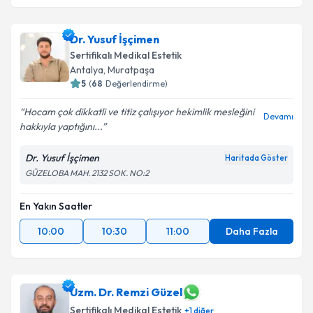
Dr. Yusuf İşçimen
Sertifikalı Medikal Estetik
Antalya
, Muratpaşa
5
(
68
Değerlendirme)
Hocam çok dikkatli ve titiz çalışıyor hekimlik mesleğini
Devamı
hakkıyla yaptığını...
Dr. Yusuf İşçimen
Haritada Göster
GÜZELOBA MAH. 2132 SOK. NO:2
En Yakın Saatler
10:00
10:30
11:00
Daha Fazla
Uzm. Dr. Remzi Güzel
Sertifikalı Medikal Estetik
+
1
diğer