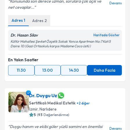
Konusunda son derece uzman, sorulara çok açık ve
Devamı
net cevaplar...
Adres
1
Adres
2
Dr. Hasan Silav
Haritada Göster
Kültür Mahallesi Şevket Özçelik Sokak Yonca Apartman No:7 Kat:5
Daire: 10 (Gazi Ortaokulu karşısı Madame Coco üstü )
En Yakın Saatler
11:30
13:00
14:30
Daha Fazla
Dr. Duygu Uz
Sertifikalı Medikal Estetik
+
2
diğer
İzmir
, Narlıdere
5
(
93
Değerlendirme)
Duygu hanım ve ekibi güler yüzlü samimi en önemlisi
Devamı