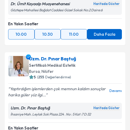
Dr. Ümit Kayaalp Muayenehanesi
Haritada Göster
Göztepe Mahallesi Bağdat Caddesi Güzel Sokak No:2 Daire:6
En Yakın Saatler
10:00
10:30
11:00
Daha Fazla
Uzm. Dr. Pınar Baştuğ
Sertifikalı Medikal Estetik
Bursa
, Nilüfer
5
(
255
Değerlendirme)
Yaptırdığım işlemlerden çok memnun kaldım sonuçlar
Devamı
harika güler yüz ilgi...
Uzm. Dr. Pınar Baştuğ
Haritada Göster
İhsaniye Mah. Leylak Sok Plaza 224 . No : 5 Kat :7 D:32
En Yakın Saatler