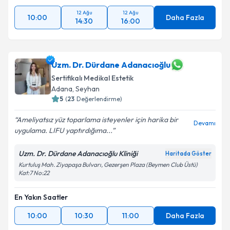
12 Ağu
12 Ağu
10:00
Daha Fazla
14:30
16:00
Uzm. Dr. Dürdane Adanacıoğlu
Sertifikalı Medikal Estetik
Adana
, Seyhan
5
(
23
Değerlendirme)
Ameliyatsız yüz toparlama isteyenler için harika bir
Devamı
uygulama. LIFU yaptırdığıma...
Uzm. Dr. Dürdane Adanacıoğlu Kliniği
Haritada Göster
Kurtuluş Mah. Ziyapaşa Bulvarı, Gezerşen Plaza (Beymen Club Üstü)
Kat:7 No:22
En Yakın Saatler
10:00
10:30
11:00
Daha Fazla