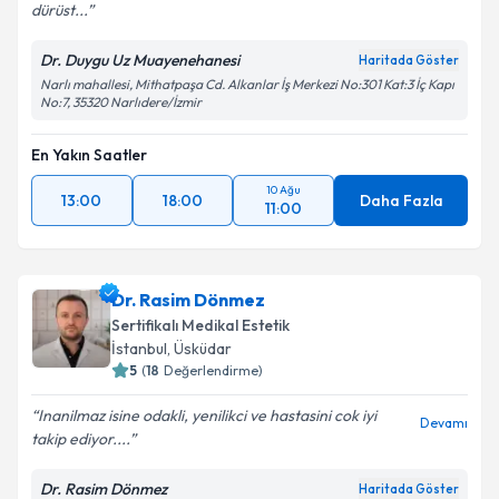
dürüst...
Dr. Duygu Uz Muayenehanesi
Haritada Göster
Narlı mahallesi, Mithatpaşa Cd. Alkanlar İş Merkezi No:301 Kat:3 İç Kapı
No:7, 35320 Narlıdere/İzmir
En Yakın Saatler
10 Ağu
13:00
18:00
Daha Fazla
11:00
Dr. Rasim Dönmez
Sertifikalı Medikal Estetik
İstanbul
, Üsküdar
5
(
18
Değerlendirme)
Inanilmaz isine odakli, yenilikci ve hastasini cok iyi
Devamı
takip ediyor....
Dr. Rasim Dönmez
Haritada Göster