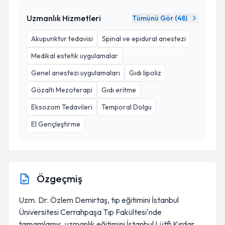
Uzmanlık Hizmetleri
Tümünü Gör (
48
)
Akupunktur tedavisi
Spinal ve epidural anestezi
Medikal estetik uygulamalar
Genel anestezi uygulamaları
Gıdı lipoliz
Gözaltı Mezoterapi
Gıdı eritme
Eksozom Tedavileri
Temporal Dolgu
El Gençleştirme
Özgeçmiş
Uzm. Dr. Özlem Demirtaş, tıp eğitimini İstanbul
Üniversitesi Cerrahpaşa Tıp Fakültesi'nde
tamamlamış, uzmanlık eğitimini İstanbul Lütfi Kırdar