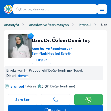
Doktor, klinik ara...
Anasayfa
Anestezi ve Reanimasyon
İstanbul
Uzm. 
Uzm. Dr. Özlem Demirtaş
Anestezi ve Reanimasyon
,
Sertifikalı Medikal Estetik
Takip Et
Uzm. Dr. Özlem Demirtaş Profil Fotoğrafı
Enjeksiyon Im, Preoperatif Değerlendirme, Topuk
Dikeni
devamı
İstanbul
5.0
1 Adres
(
1
Değerlendirme)
Soru Sor
Randevu Al