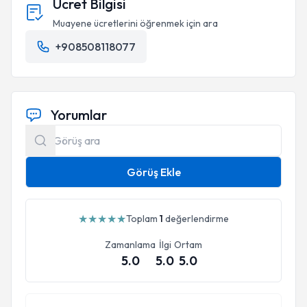
Ücret Bilgisi
Muayene ücretlerini öğrenmek için ara
+908508118077
Yorumlar
Görüş Ekle
★
★
★
★
★
Toplam
1
değerlendirme
Zamanlama
İlgi
Ortam
5.0
5.0
5.0