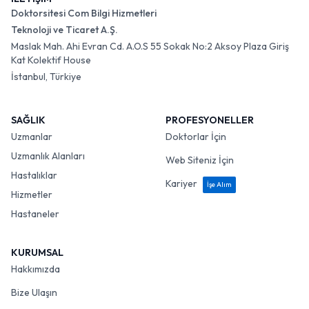
Doktorsitesi Com Bilgi Hizmetleri
Teknoloji ve Ticaret A.Ş.
Maslak Mah. Ahi Evran Cd. A.O.S 55 Sokak No:2 Aksoy Plaza Giriş
Kat Kolektif House
İstanbul, Türkiye
SAĞLIK
PROFESYONELLER
Uzmanlar
Doktorlar İçin
Uzmanlık Alanları
Web Siteniz İçin
Hastalıklar
Kariyer
İşe Alım
Hizmetler
Hastaneler
KURUMSAL
Hakkımızda
Bize Ulaşın