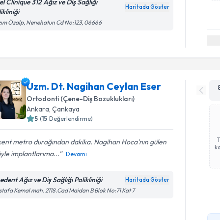
l Clinique 312 Ağız ve Diş Sağlığı
Haritada Göster
ikliniği
ım Özalp, Nenehatun Cd No:123, 06666
Uzm. Dt. Nagihan Ceylan Eser
Ortodonti (Çene-Diş Bozuklukları)
Ankara
, Çankaya
5
(
15
Değerlendirme)
lkent metro durağından dakika. Nagihan Hoca'nın gülen
ka
yle implantlarıma...
Devamı
dent Ağız ve Diş Sağlığı Polikliniği
Haritada Göster
tafa Kemal mah. 2118.Cad Maidan B Blok No:71 Kat 7