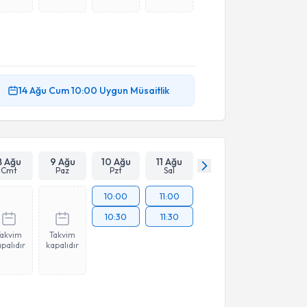
14 Ağu
Cum
10:00
Uygun Müsaitlik
8 Ağu
9 Ağu
10 Ağu
11 Ağu
Cmt
Paz
Pzt
Sal
10:00
11:00
10:30
11:30
Takvim
Takvim
palıdır
kapalıdır