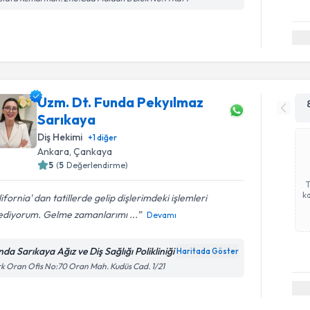
Uzm. Dt. Funda Pekyılmaz
Sarıkaya
Diş Hekimi
+
1
diğer
Ankara
, Çankaya
5
(
5
Değerlendirme)
ka
ifornia' dan tatillerde gelip dişlerimdeki işlemleri
lediyorum. Gelme zamanlarımı ...
Devamı
nda Sarıkaya Ağız ve Diş Sağlığı Polikliniği
Haritada Göster
k Oran Ofis No:70 Oran Mah. Kudüs Cad. 1/21