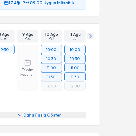
17 Ağu
Pzt
09:00
Uygun Müsaitlik
8 Ağu
9 Ağu
10 Ağu
11 Ağu
Cmt
Paz
Pzt
Sal
19:30
10:00
10:00
10:30
10:30
11:00
11:00
Takvim
kapalıdır
11:30
11:30
12:00
12:00
Daha Fazla Göster