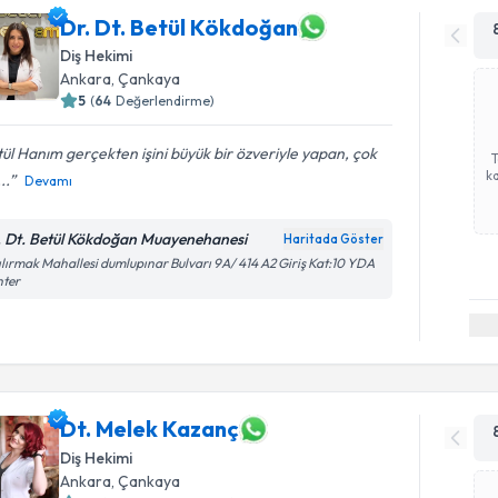
Dr. Dt. Betül Kökdoğan
Diş Hekimi
Ankara
, Çankaya
5
(
64
Değerlendirme)
ül Hanım gerçekten işini büyük bir özveriyle yapan, çok
ka
...
Devamı
. Dt. Betül Kökdoğan Muayenehanesi
Haritada Göster
ılırmak Mahallesi dumlupınar Bulvarı 9A/ 414 A2 Giriş Kat:10 YDA
nter
Dt. Melek Kazanç
Diş Hekimi
Ankara
, Çankaya