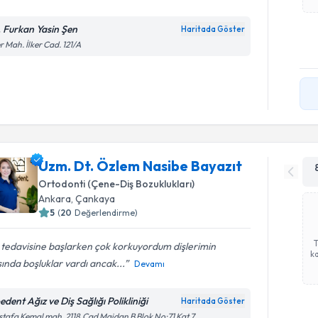
. Furkan Yasin Şen
Haritada Göster
er Mah. İlker Cad. 121/A
Uzm. Dt. Özlem Nasibe Bayazıt
Ortodonti (Çene-Diş Bozuklukları)
Ankara
, Çankaya
5
(
20
Değerlendirme)
 tedavisine başlarken çok korkuyordum dişlerimin
ka
ında boşluklar vardı ancak...
Devamı
dent Ağız ve Diş Sağlığı Polikliniği
Haritada Göster
tafa Kemal mah. 2118.Cad Maidan B Blok No:71 Kat 7