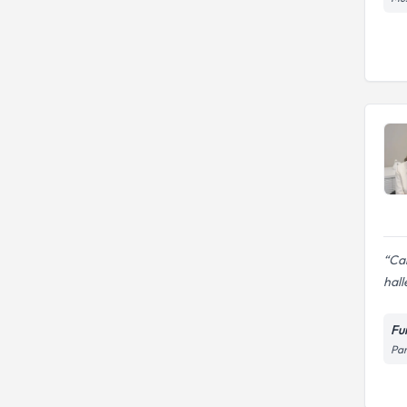
Cal
hal
Fu
Par