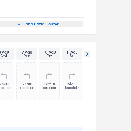
Daha Fazla Göster
8 Ağu
9 Ağu
10 Ağu
11 Ağu
Cmt
Paz
Pzt
Sal
Takvim
Takvim
Takvim
Takvim
palıdır
kapalıdır
kapalıdır
kapalıdır