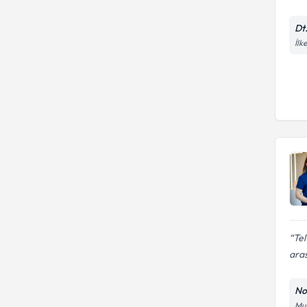
Dt
İlk
Tel
aras
Noe
Mus