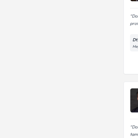
Dok
pro
Dt
Meş
Dok
tam