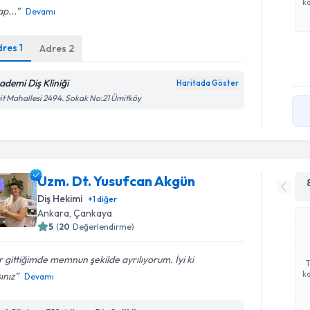
ka
p...
Devamı
dres
1
Adres
2
ademi Diş Kliniği
Haritada Göster
t Mahallesi 2494. Sokak No:21 Ümitköy
Uzm. Dt. Yusufcan Akgün
Diş Hekimi
+
1
diğer
Ankara
, Çankaya
5
(
20
Değerlendirme)
 gittiğimde memnun şekilde ayrılıyorum. İyi ki
ka
ınız
Devamı