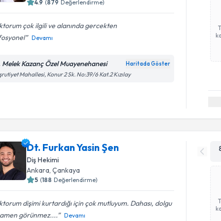
4.9
(
879
Değerlendirme)
torum çok ilgili ve alanında gercekten
ka
fosyonel
Devamı
. Melek Kazanç Özel Muayenehanesi
Haritada Göster
rutiyet Mahallesi, Konur 2 Sk. No:39/6 Kat.2 Kızılay
Dt. Furkan Yasin Şen
Diş Hekimi
Ankara
, Çankaya
5
(
188
Değerlendirme)
torum dişimi kurtardığı için çok mutluyum. Dahası, dolgu
ka
amen görünmez....
Devamı