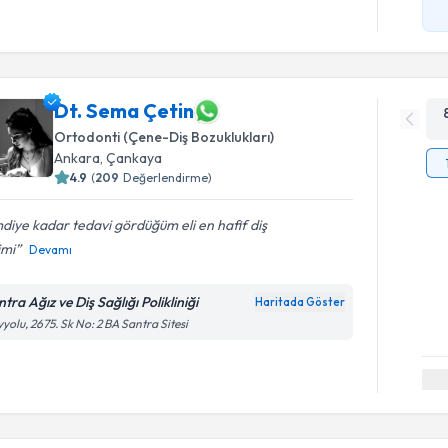
Dt. Sema Çetin
Ortodonti (Çene-Diş Bozuklukları)
Ankara
, Çankaya
4.9
(
209
Değerlendirme)
diye kadar tedavi gördüğüm eli en hafif diş
imi
Devamı
tra Ağız ve Diş Sağlığı Polikliniği
Haritada Göster
yolu, 2675. Sk No: 2 BA Santra Sitesi