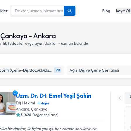
ikler
Blog
Kayıt Ol
, Çankaya - Ankara
tik tedaviler
uygulayan doktor - uzman bulundu
Ortodonti (Çene-Diş Bozuklukları)
Ağız, Diş ve Çene Cerrahisi
28
Uzm. Dr. Dt. Emel Yeşil Şahin
Diş Hekimi
+
1
diğer
Ankara
, Çankaya
5
(
426
Değerlendirme)
ika bir doktor, iletişimi çok iyi, her zaman sorularınıza