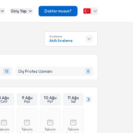
Giriş Yap
Doktor musun?
Sıralama
Akıllı Sıralama
Diş Protez Uzmanı
12
6
8 Ağu
9 Ağu
10 Ağu
11 Ağu
Cmt
Paz
Pzt
Sal
Takvim
Takvim
Takvim
Takvim