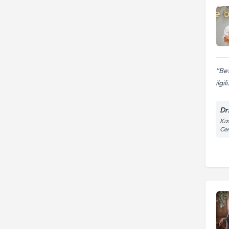
Bet
ilgili
Dr
Kız
Ce