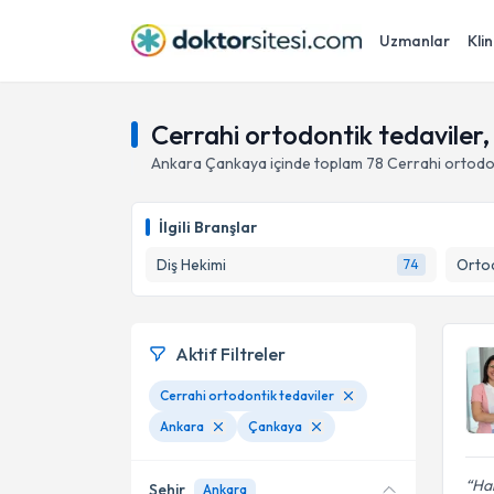
Uzmanlar
Klin
Cerrahi ortodontik tedaviler
Ankara
Çankaya
içinde toplam
78
Cerrahi ortodon
İlgili Branşlar
Diş Hekimi
74
Aktif Filtreler
Cerrahi ortodontik tedaviler
Ankara
Çankaya
Har
Şehir
Ankara