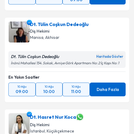
Dt. Tülin Coşkun Dedeoğlu
Diş Hekimi
Manisa
, Akhisar
Dt. Tülin Coşkun Dedeoğlu
Haritada Göster
İnönü Mahallesi 154. Sokak, Avniye Görk Apartmanı No: 2 İç Kapı No: 1
En Yakın Saatler
10 Ağu
10 Ağu
10 Ağu
Daha Fazla
09:00
10:00
11:00
Dt. Hasret Nur Koca
Diş Hekimi
İstanbul
, Küçükçekmece