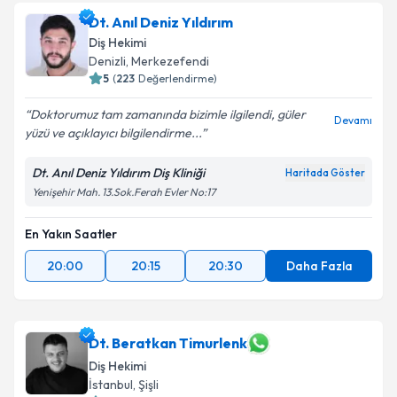
Dt. Anıl Deniz Yıldırım
Diş Hekimi
Denizli
, Merkezefendi
5
(
223
Değerlendirme)
Doktorumuz tam zamanında bizimle ilgilendi, güler
Devamı
yüzü ve açıklayıcı bilgilendirme...
Dt. Anıl Deniz Yıldırım Diş Kliniği
Haritada Göster
Yenişehir Mah. 13.Sok.Ferah Evler No:17
En Yakın Saatler
20:00
20:15
20:30
Daha Fazla
Dt. Beratkan Timurlenk
Diş Hekimi
İstanbul
, Şişli