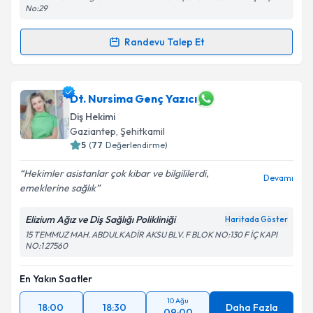
No:29
Randevu Talep Et
Randevu Takvimi Talebi
Dt. Firdevs Aylin Şahiner
için randevu takvimi talebi
Dt. Nursima Genç Yazıcı
oluşturun. Size bu uzmandan randevu almanız için bir
Diş Hekimi
takvim hazırlandığında e-posta ile bilgilendireceğiz.
Gaziantep
, Şehitkamil
5
(
77
Değerlendirme)
E-posta Adresiniz
Hekimler asistanlar çok kibar ve bilgililerdi,
Devamı
emeklerine sağlık
Elizium Ağız ve Diş Sağlığı Polikliniği
Kişisel verilerimin işlenmesine ilişkin
Aydınlatma
Haritada Göster
Metni
'ni okudum ve kişisel verilerimin belirtilen
15 TEMMUZ MAH. ABDULKADİR AKSU BLV. F BLOK NO:130 F İÇ KAPI
NO:1 27560
kapsamda işlenmesini kabul ediyorum.
En Yakın Saatler
Takvim Talebini Gönder
10 Ağu
18:00
18:30
Daha Fazla
09:00