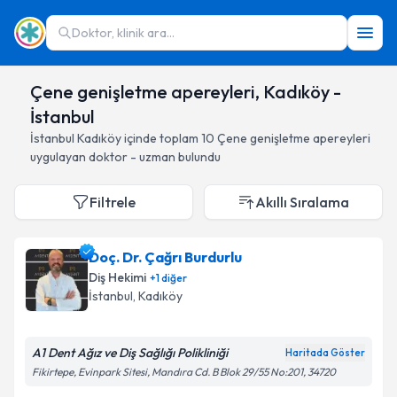
Doktor, klinik ara...
Çene genişletme apereyleri, Kadıköy -
İstanbul
İstanbul
Kadıköy
içinde toplam
10
Çene genişletme apereyleri
uygulayan doktor - uzman bulundu
Filtrele
Akıllı Sıralama
Doç. Dr. Çağrı Burdurlu
Diş Hekimi
+
1
diğer
İstanbul
, Kadıköy
A1 Dent Ağız ve Diş Sağlığı Polikliniği
Haritada Göster
Fikirtepe, Evinpark Sitesi, Mandıra Cd. B Blok 29/55 No:201, 34720