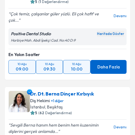
5
(
1
Değerlendirme)
Çok temiz, çalışanlar güler yüzlü. Eli çok hafif ve
Devamı
çok...
Positive Dental Studio
Haritada Göster
Harbiye Mah. Abdi İpekçi Cad. No:40 D:9
En Yakın Saatler
10 Ağu
10 Ağu
10 Ağu
Daha Fazla
09:00
09:30
10:00
Dr. Dt. Berna Dinçer Kırbıyık
Diş Hekimi
+
1
diğer
İstanbul
, Beşiktaş
5
(
62
Değerlendirme)
Sevgili Berna hanım hem benim hem kuzenimin
Devamı
dişlerini gerçek anlamda...