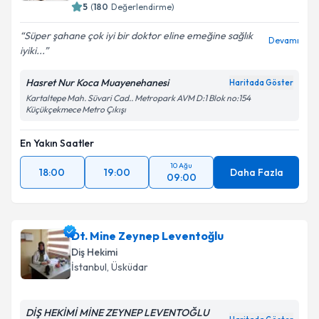
5
(
180
Değerlendirme)
Süper şahane çok iyi bir doktor eline emeğine sağlık
Devamı
iyiki...
Hasret Nur Koca Muayenehanesi
Haritada Göster
Kartaltepe Mah. Süvari Cad.. Metropark AVM D:1 Blok no:154
Küçükçekmece Metro Çıkışı
En Yakın Saatler
10 Ağu
18:00
19:00
Daha Fazla
09:00
Dt. Mine Zeynep Leventoğlu
Diş Hekimi
İstanbul
, Üsküdar
DİŞ HEKİMİ MİNE ZEYNEP LEVENTOĞLU