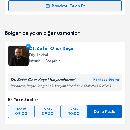
Randevu Talep Et
Randevu Takvimi Talebi
Doç. Dr. Çağrı Burdurlu
için randevu takvimi talebi
Bölgenize yakın diğer uzmanlar
oluşturun. Size bu uzmandan randevu almanız için bir
takvim hazırlandığında e-posta ile bilgilendireceğiz.
Dt. Zafer Onur Keçe
E-posta Adresiniz
Diş Hekimi
İstanbul
, Ataşehir
Dt. Zafer Onur Keçe Muayenehanesi
Kişisel verilerimin işlenmesine ilişkin
Aydınlatma
Haritada Göster
Metni
'ni okudum ve kişisel verilerimin belirtilen
Barbaros, Başak Cengiz Sok. Varyap Meridian A Blok No:1 C Villa 3
kapsamda işlenmesini kabul ediyorum.
En Yakın Saatler
Takvim Talebini Gönder
10 Ağu
10 Ağu
10 Ağu
Daha Fazla
09:00
09:30
10:00