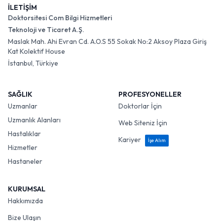
İLETİŞİM
Doktorsitesi Com Bilgi Hizmetleri
Teknoloji ve Ticaret A.Ş.
Maslak Mah. Ahi Evran Cd. A.O.S 55 Sokak No:2 Aksoy Plaza Giriş
Kat Kolektif House
İstanbul, Türkiye
SAĞLIK
PROFESYONELLER
Uzmanlar
Doktorlar İçin
Uzmanlık Alanları
Web Siteniz İçin
Hastalıklar
Kariyer
İşe Alım
Hizmetler
Hastaneler
KURUMSAL
Hakkımızda
Bize Ulaşın