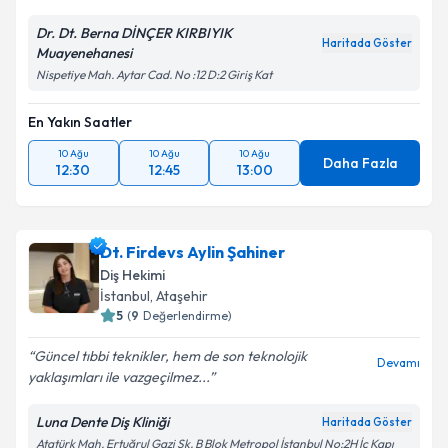
Dr. Dt. Berna DİNÇER KIRBIYIK
Haritada Göster
Muayenehanesi
Nispetiye Mah. Aytar Cad. No :12 D:2 Giriş Kat
En Yakın Saatler
10 Ağu
10 Ağu
10 Ağu
Daha Fazla
12:30
12:45
13:00
Dt. Firdevs Aylin Şahiner
Diş Hekimi
İstanbul
, Ataşehir
5
(
9
Değerlendirme)
Güncel tıbbi teknikler, hem de son teknolojik
Devamı
yaklaşımları ile vazgeçilmez...
Luna Dente Diş Kliniği
Haritada Göster
Atatürk Mah. Ertuğrul Gazi Sk. B Blok Metropol İstanbul No:2H İç Kapı