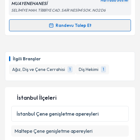
Haritada Göster
MUAYENEHANESİ
SELİMİYE MAH. TİBBİYE CAD. SAİR NESİMİ SOK. NO2 D6
Randevu Talep Et
Randevu Takvimi Talebi
Dt. Mine Zeynep Leventoğlu
için randevu takvimi
talebi oluşturun. Size bu uzmandan randevu almanız
İlgili Branşlar
için bir takvim hazırlandığında e-posta ile
bilgilendireceğiz.
Ağız, Diş ve Çene Cerrahisi
Diş Hekimi
1
1
E-posta Adresiniz
İstanbul İlçeleri
Kişisel verilerimin işlenmesine ilişkin
Aydınlatma
İstanbul
Çene genişletme apereyleri
Metni
'ni okudum ve kişisel verilerimin belirtilen
kapsamda işlenmesini kabul ediyorum.
Maltepe
Çene genişletme apereyleri