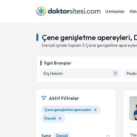
Uzmanlar
Klin
Çene genişletme apereyleri, D
Denizli
içinde toplam
5
Çene genişletme apereyler
İlgili Branşlar
Diş Hekimi
Pedod
5
Aktif Filtreler
Çene genişletme apereyleri
Denizli
Her
Şehir
Denizli