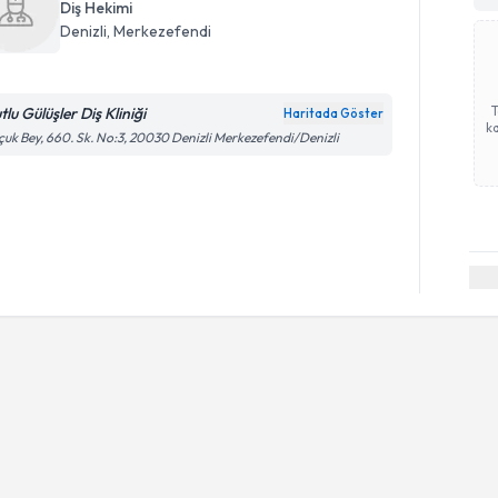
Diş Hekimi
Denizli
, Merkezefendi
lu Gülüşler Diş Kliniği
Haritada Göster
ka
çuk Bey, 660. Sk. No:3, 20030 Denizli Merkezefendi/Denizli