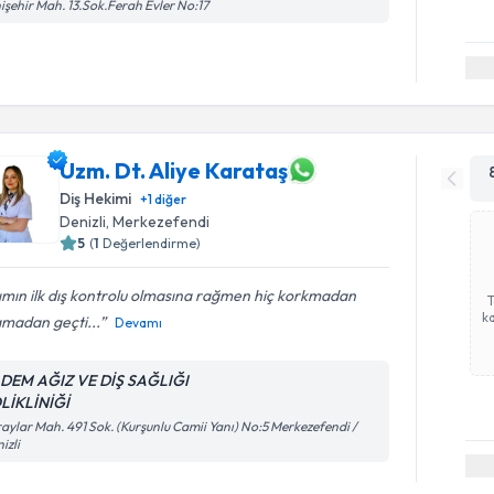
işehir Mah. 13.Sok.Ferah Evler No:17
Uzm. Dt. Aliye Karataş
Diş Hekimi
+
1
diğer
Denizli
, Merkezefendi
5
(
1
Değerlendirme)
ımın ilk dış kontrolu olmasına rağmen hiç korkmadan
ka
amadan geçti...
Devamı
DEM AĞIZ VE DİŞ SAĞLIĞI
LİKLİNİĞİ
aylar Mah. 491 Sok. (Kurşunlu Camii Yanı) No:5 Merkezefendi /
izli