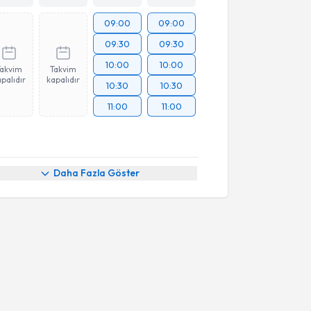
09:00
09:00
09:30
09:30
10:00
10:00
Takvim
Takvim
palıdır
kapalıdır
10:30
10:30
11:00
11:00
Daha Fazla Göster