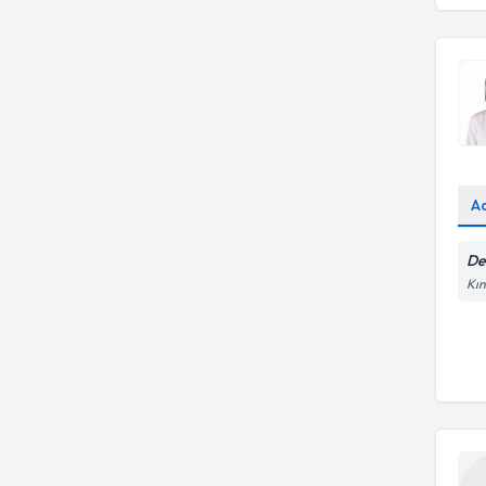
A
De
Kın