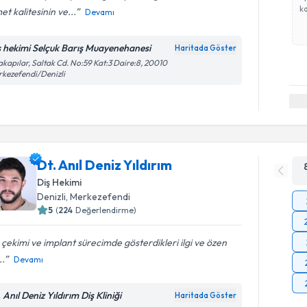
ka
et kalitesinin ve...
Devamı
ş hekimi Selçuk Barış Muayenehanesi
Haritada Göster
akapılar, Saltak Cd. No:59 Kat:3 Daire:8, 20010
kezefendi/Denizli
Dt. Anıl Deniz Yıldırım
Diş Hekimi
Denizli
, Merkezefendi
5
(
224
Değerlendirme)
 çekimi ve implant sürecimde gösterdikleri ilgi ve özen
..
Devamı
 Anıl Deniz Yıldırım Diş Kliniği
Haritada Göster