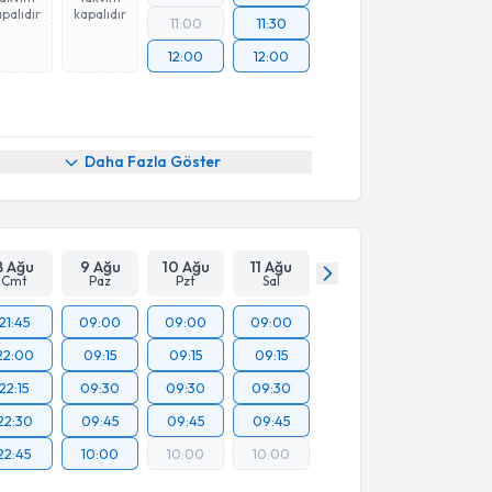
palıdır
kapalıdır
11:00
11:30
12:00
12:00
Daha Fazla Göster
8 Ağu
9 Ağu
10 Ağu
11 Ağu
Cmt
Paz
Pzt
Sal
21:45
09:00
09:00
09:00
22:00
09:15
09:15
09:15
22:15
09:30
09:30
09:30
22:30
09:45
09:45
09:45
22:45
10:00
10:00
10:00