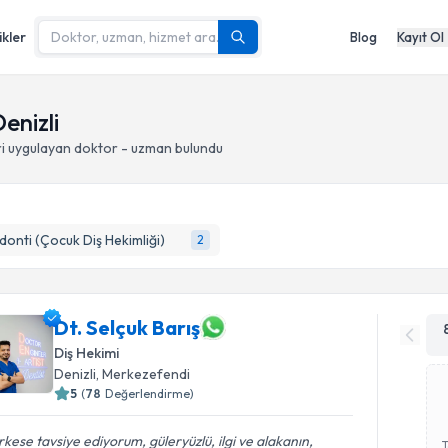
ikler
Blog
Kayıt Ol
enizli
i
uygulayan doktor - uzman bulundu
onti (Çocuk Diş Hekimliği)
2
Dt. Selçuk Barış
Diş Hekimi
Denizli
, Merkezefendi
5
(
78
Değerlendirme)
kese tavsiye ediyorum, güleryüzlü, ilgi ve alakanın,