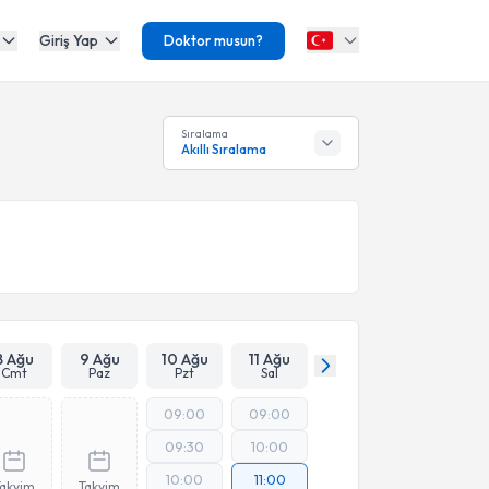
Giriş Yap
Doktor musun?
Sıralama
Akıllı Sıralama
8 Ağu
9 Ağu
10 Ağu
11 Ağu
Cmt
Paz
Pzt
Sal
09:00
09:00
09:30
10:00
10:00
11:00
Takvim
Takvim