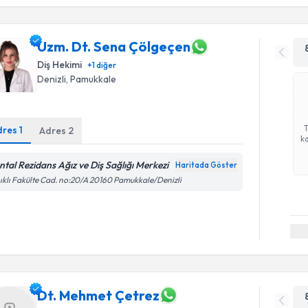
Uzm. Dt. Sena Çölgeçen
Diş Hekimi
+
1
diğer
Denizli
, Pamukkale
dres
1
Adres
2
ka
ntal Rezidans Ağız ve Diş Sağlığı Merkezi
Haritada Göster
ıklı Fakülte Cad. no:20/A 20160 Pamukkale/Denizli
Dt. Mehmet Çetrez